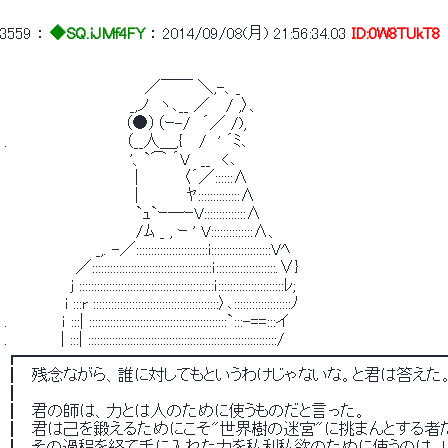
3559
 ： 
◆SQ.iJMf4FY
 ： 
2014/09/08(月) 21:56:34.03
ID:0W8TUkT8
 　　　　　 　 　 　 　 　 ／￣￣ ＼,-、_ 
 　　　　　　　　 　 　 _,ノ　ヽ､__ ／ 　/ ,〉、 
 　　　　　　　　　 　 （●）（ｰ-/　´／ /), 
 .　　　 　 　 　 　 　 （__人＿,{　 /　' ´ﾐ､ 
 　　　　　　　　 　 　 '、`⌒ ´V　__　<､ 
 　　　　　　　 　 　 　 |　　　　〈´／::::::Λ 
 　　　　　　　 　 　 　 | 　 　 　ﾔ::::::::::::::Λ 
 　　　　　　　　　　 　 `ｭ`ｰ─ｰV::::::::::::::Λ 
 　　　　　　　　　　 　 /ﾑ _ , ｰ ' V::::::::::::::Λ、 
 　　 　 　 　 　 _,. -／::::::::::::::::::::::::i::::::::::::::::::::Vﾍ 
 　　　　　　 ／::::::::::::::::::::::::::::::::::::::::ｉ::::::::::::::::::::.∨} 
 　　　　 　 j :::::::::::::::::::::::::::::::::::::::::::::ｉ::::::::::::::::::::::ﾚ; 
 　　　　　 i :::r ::::::::::::::::::::::::::::::::::::::::::〉､:::::::::::::::::::ﾉ 
 .　　　 　 ｉ :::| ::::::::::::::::::::::::::::::::::::::::::::::`:::-==:::イ 
 . 　 　 　 | :::| :::::::::::::::::::::::::::::::::::::::::::::::::::::::::::::::/ 
 ┏━━━━━━━━━━━━━━━━━━━━━━━━━━
 ┃　残念ながら、誰に対してもというわけじゃないな。と君は答えた。
 ┃ 
 ┃　君の師は、力とは人のために使うものだと言った。 
 ┃　君は己を鍛えるためにこそ"世界樹の迷宮"に挑まんとする者だ
 ┃　その過程を経て手に入れた力を私利私欲のために使うのは、い