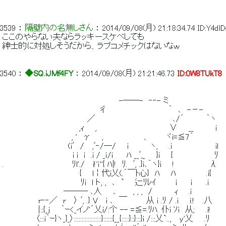
3539
 ： 
隔壁内の名無しさん
 ： 
2014/09/08(月) 21:18:34.74
ID:Y4dl
 ここのやらない夫ならラッキースケベしても 
 紳士的に対処しそうだから、ラブコメチックはないなｗ 
3540
 ： 
◆SQ.iJMf4FY
 ： 
2014/09/08(月) 21:21:46.73
ID:0W8TUkT8
 　　　　　　　　　　　　　　　　　　　　　-――-　‐‐- ミ 
 　　　　　　　　　　　　　　　　　 彳　　　　　　　　　　　｀　､　-－- 
 　　　　　　　　　 　 　 　 　 ／　　　　　　　　　　　　 　 ､/´　　　　｀ヽ 
 　　　　　　　　　 　 　 　 ,ｨ　　,　 　 　 　 　 　 　 　 　 ∨　　__　　 　 i 
 　　　　　　　　　　　　 , '　γ　　,　　　　 　 　 、　 　 ヾi=≦7´ 
 　　　　　　　 　 　 　 (i′/　 ,ﾞ‐/―/　　i　　 　 ヽ,　　.i　　　 　 　 　 il 
 　　 　 　 　 　 　 　 　 i i　i　.i / _ｉ/i　　 ﾊ __ﾞ,_　　}i　　{　　　　　　　 ﾘ 
 .　　　　　　 　 　 　 　 ﾘl'./　 i!'ｉ''{ ﾊ|!　ﾘ.　ﾞ, .}i､｀ヽ}i　　! 　 　 　 　 λ 
 　　　　　　　　　　　　 　 { 　 l￤代i乂(.´￣ﾄ心}　ﾊ　　ﾊ　 　　　　.i{ 
 　　 　 　 　 　 　 　 　 　 ﾘi　l ト, ,　､　` 　 辷ﾘﾚｲ　　　 i　 　i 　　.i 
 　　　　　　　　　　　――― ､人　　､　　　, , ,　/　　　　ｨ 　 .ｉ 
 　　　　　　 r‐‐／　r　 〉 ﾞ, .} V　 i ､　￣　　　 从 i .ﾘ / .i　　i:!　 .八 
 　　　　　　 |::{_ｊ　　｀ｰ<_イノ'´乂i/:个 -- =≦=.ﾘﾊ. 仆i ｿi　从;　　.i! 
 　　　　　　〈:::i｀ｰ}ヽ_}_〉::::::::::::::::::}::::::{__{:::::}::}:::}i /:::乂`..,　 y'乂　　.ﾘ 