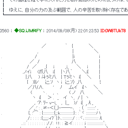
 ┃ 
 ┃　ゆえに、自分の力の及ぶ範囲で、人の辛苦を取り除く存在であろ
 ┗━━━━━━━━━━━━━━━━━━━━━━━━━━
3560
 ： 
◆SQ.iJMf4FY
 ： 
2014/09/08(月) 22:01:23.53
ID:0W8TUkT8
 　　　　　　　　 　 　 　 ／　　　　　　｀　 {　　　　　＼ 
 　　　　　　　　　　　 ,　　　　　　　　　 　 |　　　　　　 ＼ 
 .　　　　　　　 　 　 /　　　　　 　 　 　 　 |i　　　 　 　 　 ｉ 
 　　　　　　　　　／　/　 　 　 　 　 　 　 八　 　 　 　 　 | 
 .　　　 　 　 　 /　／　　 _{　　i　　　 _i_　 　＼ 　 ｉ　　　 | 
 .　　　　　　 .ノイｉ　　(爪八　 ｉ{ 　 |ヽ八｀　　　＼i{ 　 　 | 
 .　　　　　　　 |:八　　) 斗ぅミ八　 | Tぅミヽ　i{ 　 ＼　　 | 
 .　　　　　　 　 {　 )}ﾚ'　　辷.ｿ　ヽ i　辷.ｿ〉 ,八　　　　　！ 
 　　　　　　　　 ／八(∧.　 　 ' 　 ﾉ 　 .厶イ　 i{ヽ　　＼ 
 　　　　　　 　 　 (　　　丶. 　 ,　、　 　 ( ノ　 八　 　 　 ＼ 
 　　　　　　　　 　 ヽ　i{　　＞ .　_　 イ　ヽ,　/ |　ヽ 
 　　　　　　　　　　 ,. 'ｱ: ﾘ- vｰi_　 ,　|__　 )/　i|　_λ_ 
 　　　　　　　 　 ／,.:' : ..≠-＜{_,}-――-､　 : （ ´:::::::::' , 
 .　　　　　 　 　 {, :'⌒ : {:::::::::::::{;;:k::::::::::::::::}:: :｀ヾ ::::::::::::ハ 
 　　　　　 　 　 /:: : : : ::{;;;;;;:ィ7´|:ﾄ､::::::::::::/ : :ヾ､::::::::::::::::λ 
 　　　 　 　 ..:::´: : : : : : : : :/:/:　!:!: : ≧イ: : : : : :i :::::::::::::::::::ﾞ:, 