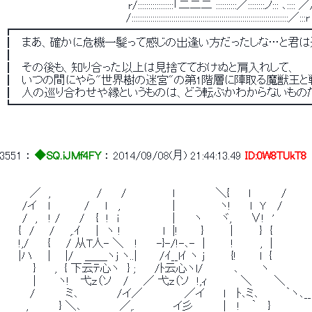
 　 　 　 　　　 　　　　　　　　 r/:::::::::::::::::「二二二 ::::::::::／::::::::ノ::: ､:::: ／
 　　　　　　　　　　　　　　　　/:::::::::::::::::::::::::::::::::::::::::::::::::::::::::::::::::::::::::::／:::r
 ┏━━━━━━━━━━━━━━━━━━━━━━━━━━
 ┃　まあ、確かに危機一髪って感じの出逢い方だったしな…と君は
 ┃ 
 ┃　その後も、知り合った以上は見捨てておけぬと肩入れして、 
 ┃　いつの間にやら"世界樹の迷宮"の第1階層に陣取る魔獣王と戦
 ┃　人の巡り合わせや縁というものは、どう転ぶかわからないものだ
 ┗━━━━━━━━━━━━━━━━━━━━━━━━━━
3551
 ： 
◆SQ.iJMf4FY
 ： 
2014/09/08(月) 21:44:13.49
ID:0W8TUkT8
 　　　 ／　,　　　　　　/　　 /　　　　　　l　　 　 　 ＼{　　 l　　　　/　　　　
 　　 /イ　 l　　　　 /　　l　 ,　　 　 　 　 |　 　 　 　 ヽ!　　 l　Y　 /　　 　 
 　　 /　,　 ! /　　 /　 {　!　i　　　　　　　|　 　ヽ　　 ヾ,　　 ∨!　'　　　 　　
 　　{　/ 　 /　　,.ｲ　　|　ヽ !　　　　　 l　|!　　　}　　　 |　　　 }　{　　　　　
 　　!,/　　 {　　/ 从T人- ＼　 !　　 -}-/!-､-　| 　 　 !　　　 ,　| 　 　 　 　
 　　|ハ　　| 　 |/　 ＿＿ヽj ヽ..|　 　 /ｲ__lｲ ヽ j　　　 {!　　　l　{　 　 　 
 　 　　 }　　 ,　{ 下云ﾃ心ヽ　} ;　　 /ﾄ云心ヽl/　　　　､　 　 ヽ　　　　　
 　　 　 |　 　 ヽ!　 弋ｚ（ソ　 / 　 ／ 弋ｚ（ソ　!,ｨ　　　　 ＼　 　 ＼　　　
 　　　 /　　　　ミ､　　　　　/イ／　　　　　 ／イ 　　l　 ﾄ､ミ､　　　 ｀ヽ､__
 　　　,　　　　} ＼､　　　　　／,.　　　　　イ彡　　 　 |　 ! 　｀　 }　　　　　