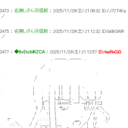
3473
 ： 
名無しさん＠狐板
 ： 
2025/11/29(土) 21:09:32
ID:/J72T4Kp
 ノ 
3475
 ： 
名無しさん＠狐板
 ： 
2025/11/29(土) 21:12:32
ID:0di9GlNR
 ノ 
3477
 ： 
◆6vEtcMKZCA
 ： 
2025/11/29(土) 21:13:57
ID:rkeWx0jQ
 　　　　　　　　　　　　　　　 　 _＿＿_　＿＿__ 
 　　　　　　　　 　 　 　 　 　 ´　 　 　 ｀ 　 　 　 ｀ 
 　　　　　　　　　　　　 ／　 , 
 　　　 　 　 　 　 　 　 　 　 ′　　　 　 　 　 　 　 　 　 :. 
 .　　　　　　　 　 　 / 
 　　　　　　　 　 　 ′ 
 .　　　　　 　 　 　 ｉ　　 . 　 .′　 | |　　.|　　 | 丶 
 .　　　　　 　 　 　 |　　 : 　 ｉ　 |　| |　　:|　　 | 　 ヽ 　
 　　　　　　　　　　 , 　 :l 　 |　 L｣LL＿｣ 、　|＼_人＿ﾄ.ノ　　　　　　　　　
 　　　　　　　　 　　′　|I⌒| 　| 斗===ミ. ｰ┘-ｨ行ﾊ 7ﾆｺ　　　
 　　　　　　　　　 　 ﾘ　八　| 　|　弋zノ　　　　　ﾋｿノ/,＜＼ 
 　　　　　　　　　　 /　′ ヽ| 　|　　　　　　 　 　 　 / ｌ 　｀ヽ＼ 
 　 ┌　　　　　 　 /　, .: .: .: | 　|:.　　　　 　＿ ′ ./　ｌY　 　.）/ 
 　　 ､::::.＼ 　 　,/　/ .:_＿__|　 |＿.　　　 (￣ﾉ ／l 　.!ﾉ　 　 ^ 