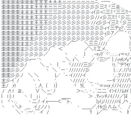
 圭圭圭圭圭圭圭主主主王王王三三三三三三三ﾆ,. -―- ､_ 
 圭圭圭圭主主主王王王三三三彡彡彡彡彡彡彡彡三ミヾ三≧､、 
 圭圭圭圭主主主王王王三三彡彡彡彡彡彡彡:ｨｲ彡=ﾆ三ﾐヾ三三ミｰ､
 圭圭圭圭主主主王王王三彡彡彡彡彡彡彡彡彡//ィ彡三ミﾐヾ彡三三
 圭圭圭圭主主主王王王彡彡彡彡彡彡彡彡彡://ｨ彡彡イ三ミヾ彡三
 圭圭圭圭主主主王王彡彡彡彡彡彡彡彡彡彡彡彡彡ｨイ三テzﾐ'､'三
 圭圭圭圭主主主王彡彡彡彡彡彡彡彡彡彡彡彡彡彡ｨ彡ｱ／￣ `ヾﾐ
 圭圭圭圭主主主彡彡彡彡彡彡彡彡彡彡彡彡彡彡彡´ ,:'´　　　　　ﾞ!
 圭圭圭圭主主彡彡彡彡彡彡彡彡／￣　　 ＼三三////　　 　 　 　 |l|l
 圭圭圭圭主彡彡彡彡彡/⌒　＜´ 　 　 　　 ／＼ミ工メ､、　　　　　　ﾘ!
 圭圭圭圭彡彡彡彡彡／　　　　　ヽ 　　､　　{　　, -tｯﾘ｀ヾ':.:.:.:.:.ｨ＝=/..j
 圭圭圭圭彡彡r─ 'ヽ　　　　　　 __＼ .ｨ＼　｀　　ノ ヾ三ｼ''" | /
 圭圭圭彡彡/　　　　＼ __ヽ　 {　　　ヾ/////三彡'　　　　 　 !l:.:`'テﾗf/
 圭圭彡彡／　　　　　　 ヽ　＼ ｀ー ' ﾉ//////彡　　　　 　 　 |:.:.:/:.ﾉ八{
 圭圭彡彡./　 ＼ ＼　　　　　レ'　｀- イ////イ　　　　　 　 　 ',:.:,ﾘ'ﾉ
 主彡イ´/　　　　ヽ ヽ　　　　 ',　　　　ヽ/////, '､__　　　　 --彳'////八
 王/　,ｲ! 　 　 　　 ', 人　{　　).}　　　　　ヾ　ﾘ{、　丶｀`＝==ｧ,ｲﾉﾉｲ////f
 ./　/!::!　≧､　　　 ∨ ＼－' ﾉ　　　　　　 ＞-､'､丶､｀二二´ｲｼｲﾉﾉﾑfｲ |l
 {　 l |:::! 　 　ヽ　{　 j i 　 ,￣　　　＿＿　　　　　 ＞ ､ﾃrッﾁ/ｲ/ﾉ/／|i{　|l
 l　 ヾヽ::､　　　丶二.ﾉ イ.t──＜⌒:ト､ 　　　　　　　}jｲjﾉﾉ////ﾊ{ ,ﾉﾍ ,j
 ヽ　　ヽ＼ト　＿　イ:/ノ:/ l.　　　　　　　　丶 ＿＿／,ｲfr彡∧ムヾ、　 /
 　　　　 ＼ヽ｀::ー'::￣イ　/　　 　 　 　 　 　 　 　 ﾘ　 j／￣　 ￣｀ヽ　 {! 