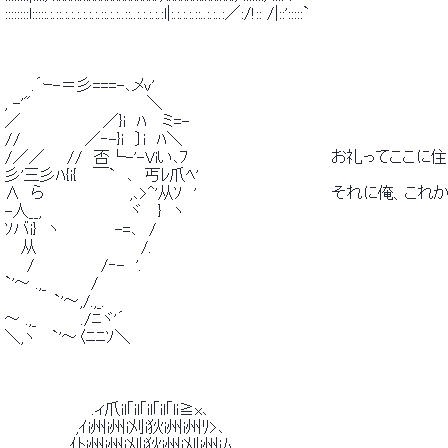
 ::::::::l:::::.:.::.:.:.:.:.:.:.::.:.:..::..:.:.:.:.:l|:.:.:.:.::..:.:..:／:/!:: /|::':::::` 
 　　 .´ｰ-＝彡===-､メv' 
 , -'"　　　　　　　　　　 ＼ 
 ／　　　　　　　 ／}i　ﾊ　 ミ=- 
 //　 　 　 　 ／‐-}i　〕i　ﾊ＼ 
 /／／　　//　否└-'-Viい､ﾌ　　　　　　　　　　　　　お礼って
 彡'三彡ﾊ{i{　 ￣`　､　丐ﾚ爪ﾍ'　　　　　　　　　　　　  
 ∧　ら 　 　 　 　 　 ,､>^'从ｿ　'　　　　　　 　 　 　 　 そ
 -人__,　　　　　　　　ヾ 　}　ヽ 
 ｿバi}　ヽ　　　　　-=､　/ 
 　 从　　　　　　　　　 /. 
 　　/　　　　　　/‐-　'. 
 `'～ .,_　　　　/ 
 　　　　 `'～,/.,_. 
 ～ .,_　　　　./ﾆヾ'´ 
 ＼,ヽ　 `'～〈ﾆﾆｿ＼ 
 　　　　　　 　 .ィ爪il｢il｢il｢il｢li≧x､ 
 　　　　　　 ,ｲi州i州i刈i狄i州i州ﾘ>､ 
 　　　　 　 仆i州i州i刈i狄i州i刈i州iﾑ 