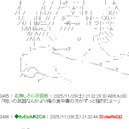
 　　　　　 .i|　　　　　　 ./　　/　　| uﾏ　 ヽヽ　.}　　　　　　 {　　ﾑ 
 　　　　　/|　　　　　　 /.|　./　　/-‐"ヽ ﾑヽヽ|　　　　　　　､ヽ　∧ 
 　　　　./ {　/　　　 i　|-.{ //　./　　　　∨　ヽ| ﾏ　|　　　 
 　　　　　 { ﾉ,　　　i | i|　 //　/ 　 彡￣｀｀ﾞﾞ　　 .|i i|ヽヽ ヾ乂いヽ
 　　　　　／ｲ/　|　|i|l/ﾆﾆ､/ /　　　-劣--ｨィ　　i ﾘ　つ }ヽヽ
 　　　　　　 〉/|/} i|ﾑ_rｯ_,,｀.}　　　/ / / /　　　　　　 ｰ　}ヽ ヽﾑ 
 　　　　　　　　ｿ}/ ∧/ / /　　　　　　　　　　　　　　､__.ﾉヽ＼＼ 
 　　　　　　　　/∧| ∧.　　.＼ ‐　　　　　　 U　　 　 |　iヽヽ＼｀ 
 　 　 　 　 　 　 　 |　　.　　,,　　　　　　　　　　　　　　　ヽ｀ ﾞ｀ 
 　　　　　　　　　〉ー ´￣｀ ､ ﾐh-‐‐‐=ｱ　　　　　 ィ　　　＼ 
 　　　　　　 ｨ‐‐　　　　　　　 ~''～､、　　　　　 ／　 　 　 　 ＼　_　 - ‐
 　　　　　　|　　　　　　　　　　　　　　~'''ｰ- 　 _　　　　　　　＿　―　´　
 　　　　　　|　ヽ　　　　　　　　、　　　　　　　　　　´"''～ミ　　　　　　　　
 　　　　　　| ／/￣＼　　　　　ﾐ　　　　　　　　　　　　　　　´"''～ミ　　　　　　
 　　　　　　ﾉ'ｯ｡,＿/￣`～､、＿_`､　　　　　　　　　　　　　　　　　　 ´"''
 　　　　　　　　　　　 ｧ''´　　　　　　 `丶、　　　　　　　　　　　　　　　　　　　
3485
 ： 
名無しさん＠狐板
 ： 
2025/11/29(土) 21:32:28
ID:ABfUtc0D
 「呪いの武器なんかより俺の食中毒の方がずっと強烈だよ～」 
3486
 ： 
◆6vEtcMKZCA
 ： 
2025/11/29(土) 21:32:44
ID:rkeWx0jQ
 　　　　　　 .... ,,、＿_ 