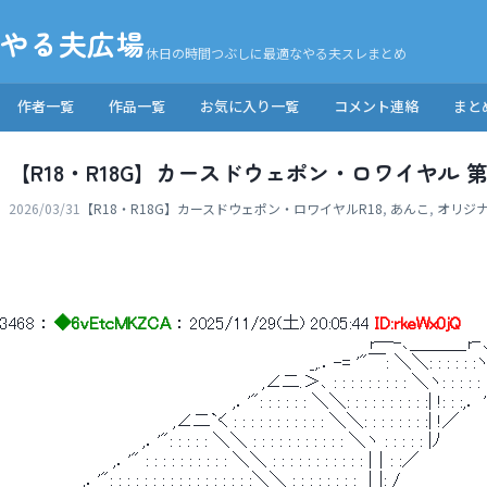
やる夫広場
休日の時間つぶしに最適なやる夫スレまとめ
作者一覧
作品一覧
お気に入り一覧
コメント連絡
まと
【R18・R18G】カースドウェポン・ロワイヤル 第
2026/03/31
【R18・R18G】カースドウェポン・ロワイヤル
R18
,
あんこ
,
オリジ
3468
 ： 
◆6vEtcMKZCA
 ： 
2025/11/29(土) 20:05:44
ID:rkeWx0jQ
 　　　　　　　　　　　　　　　　　　　　　　　　　　　　　　 r―-､＿＿＿_r
 　　　　　　　　　　　　　　　　　　　　　　　　　 _,.．-= '"￣: ＼＼: : : : : :ヽヽ: :
 　　　　　　　　　　　　　　　　　　　　　 ,∠二.＞､ : : : : : : : : : ＼ヽ: : : : : |
 　　　　　　　　　　　　　　　　　　　,．'": : : : : : ＼＼: : : : : : : : : :| !: : :,．
 　　　　　　　　　　　　　　,∠二`く : : : : : : : : : : : ＼＼: : : : : : : :| !／ 
 　　　　　　　　　　　 ,．'": : : : : ＼＼ : : : : : : : : : : : ＼ヽ
 　　　　　　　　　,．'" : : : : : : : : : : ＼＼ : : : : : : : : : : : |｜: :／
 　　　　　　_,．'": : : : : : : : : : : : : : : : :＼＼ : : : : : 