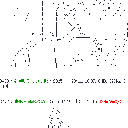
 　　　　　 /　　　　　　: |　: : : : : / _ｆ 心、　ヽ: Y 　　Vトr' ﾘ　}:|: : : : : : : : 
 　ｰー─/　　　　 | 　 : |　　: :|: :ﾊ ､ゝヾz入　ヽ.:ヽ　　`ー'xxｘﾘ: : : :
 　　　　/　　　 /　| 　 : |　　　|: |: : :}xx ーﾉ ｀ ｰ- :ゝ　 　 　 ノ. : ／: : : : : 
 　　 　 l 　 　 /　 :! 　 : !　 　 |: ﾄ: : :ゝ　　ヽ　　　　　　　＜＿:／ : 
 　　 　 |　　　ｆ　　:! 　 : !　 　 |: | ヽ : : ＼　,rｬ　　 　 　 　 ／　!　 : :!: : : :!: ヽ
 　　 　 |　　　|　　:| 　 : |　　　|: |　 ヽ: : :／ｰ'ﾉ、　　　　／　　│　: :!: : : :!: :
 　　 　 |　　　|　　ﾊ.　 : !　ノ｀}､.|　 　 >'　 ／:ハ:丶. ,イ　　 　 .|　 : :|: : : :|　: :
 　　 　 |　　　|　_｣_ |　 :.!r'＿ﾉ_;.!r‐ ´　 ／´￣￣￣　,ﾊ_ _ -‐ '|　 : :|: : :,/＼ 
 　　 　 |　　　|r' ,. ､)‐'´￣　　 |　＿,r '　　　　　　　　ﾚ':ﾊY　　.ｌ　 : :l: :,/　
 　　 　 |　,∠｀∨'´　　　　　　│　　￣￣￣l　　　　 {:.:.:.ﾘ,}　_ j　 : /: /,. 
 　　　　∨:.:.:ﾊ. ｌ　　　　　　　　|　　====、　∨　 　 弋ノ,ｲ'´ /　: /: /'　　
 　　　,./ｆ:.:.:.:.:.j　}　　　　　　 　 |　　￣￣ `ｒ-へ、　　 ∨　 ./　: /: / 
 　 ／/ .ﾋ:.:.:.:ﾉ ﾉ　　　　　　　　 |　　r―ｬ　 、 　 ヽ　 ,. -‐７　: /: / 
3469
 ： 
名無しさん＠狐板
 ： 
2025/11/29(土) 20:07:10
ID:N3iCKz16
 了解 
3470
 ： 
◆6vEtcMKZCA
 ： 
2025/11/29(土) 21:04:19
ID:rkeWx0jQ
 　　　 　 　 　 　 　 　 　 　 　 /^. 
 　　　　　　　　　　　 　 　 　 /__彡 
 　　　 　 　 　 　 　 　 　 　 /:::::::::::. 
 　　　　　　　　　 　 　 _ .....:乂＿_彡,－　 、 
 　　　　　 ＿＿＿_ ／:::j／ト＜ ＜::::｀ヽ、 ＼ 