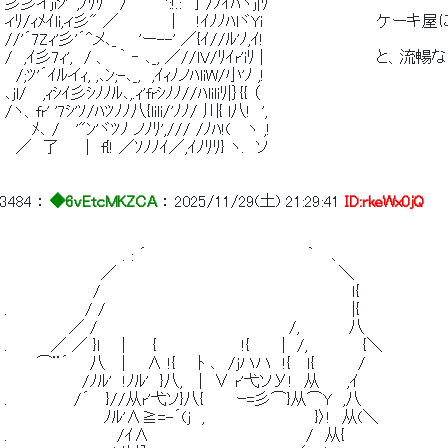
 彡彡イjiｼ'´,ﾉﾘﾘ　 /　　　 ':!.:｀丁/ﾉｲﾊヾj|ﾘ　　　　　 　 　 　  
 ィﾘ/ｨﾒｲli,ィ彡" ／ 　 　 　 | 　 !ｲﾉﾉﾊlヾYi　　　　　　　
 //'´7Zｨ'彡'´^メ､_　　'ー--' ／{ｲ//ﾙ'ﾉ,ｲ!　　　　 　 　 　 　  
 /　,ｲ彡7ｨ',　/ 、　｀ ‐ ､_, ／//lV/ﾘｲr'iﾘ |　　　　 　 　 　 　
 　/;ﾂ'´ｲﾙイｨ, ,､ﾝ;-､_,　,ｲｨﾉノﾊliW/小'ﾉ ,! 
 ､jl/　 ,ｨｼｲ彡ｼﾉﾉﾙ､,.ｨ'frｼﾉﾉ//ﾊliliﾘ|｝{{ （ 
 /ヽ、fr' '7ｼ'ｿ/ﾊﾂﾉﾉ八{lili/'ﾉﾉ/ 川{ l八!　', 
 　　 ﾒ､ /　 '"ﾝ'ヾﾂﾉ ノﾉﾘ',/// /ﾉﾊ!(　 ヽ ,! 
 　／　了　　 |　f{! ／ｿﾉﾉｲ／,ｲﾉﾘﾘ} ヽ.　ソ 
3484
 ： 
◆6vEtcMKZCA
 ： 
2025/11/29(土) 21:29:41
ID:rkeWx0jQ
 　　　 　 　 　 　 　 . : ´　 　 　 　 　 　 　 　 　 　 ｀　 ､ 
 　 　 　 　 　 　 ／　　　　　　　　　　　 　 　 　 　 　 　 ＼ 
 　　　　　　　　/　　　　　　　　　　　　　　　　　　 　 　 　 ｌ{ 
 .　　　　　　　/ /　　　　　　　　　　　　　　　　　　　 　 　 |{ 
 　 　 　 　 ／ /　　　　　　　　　　　　　　 　 　 /,　　　　 八 
 .　　 　 ／ ／ }ｌ 　 |　　 { 　 　 　 　 　 !{　 　 |　/,　　　　　{＼ 
 　 　 ⌒¨´ 　 八　 | 　 ∧ !{　　ﾄ ､　/ｊハハ　!{　 ｌ{　　 　 / 
 　　　　　　　/ﾉﾙ'　!ﾉﾙ'　}八,　 |　∨ r'弋ソУ!　从　 　,ｲ
 .　　　　　　/´ 　}//从r'弋ソ}八{　　　ｰ=彡⌒}从⌒Y　,八　　 　 　 　 　 
 　　　　　　　　　ﾉﾙ'∧≧=-´(ｊ　,　　　　　　　　　　}〉!　从(
 .　　　　　　　　 　 /ｲ∧　　　　　 　 　 　 　 　 　 /　从{　　　　　 　 　 　 