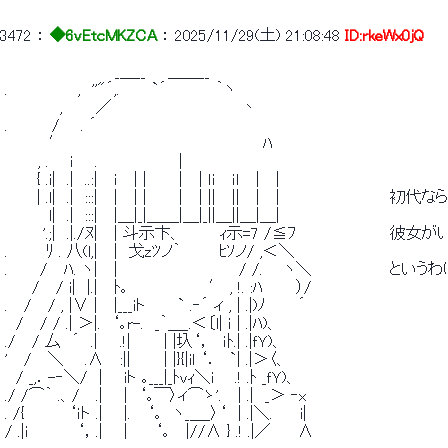
3472
 ： 
◆6vEtcMKZCA
 ： 
2025/11/29(土) 21:08:48
ID:rkeWx0jQ
 　　　　　　　　　　_＿__　　＿＿__ 
 .　　　 　 　 ,　''"´,.　 　 `´　　　　 ｀ヽ 
 　　　　　,　　　／　　　　 　 　 　 　 　 丶 
 .　　　　/ 　 . ´ 
 　　　　′　　　　　　　　　　　　　　　　　　ﾊ 
 　　　, . 　 ｉ 　 .　　　　 　 　 | 
 　 　 { .i|　.|　..:|　 ｉ　 | | 　 　| 　| ｌｉ 　ｉｌ　 |　 | 
 　 　 | .l|　.|　:::| 　|　 | |　 　 | 　| || 　|| 　| 　|　　　　　　
 　　　　l|　.|　:::| 　|＿|_|＿＿|＿|_||＿||＿|＿|　　　　　　　　　　 
 　　　 '.;|　.|./ﾇ| 　| 斗示卞、　　　 ｨ示=7 /≦ﾌ　　　　　　　
 .　　 　ﾘ . 八(l,| 　|　戈zﾂノ｀　　　 ﾋｿノ/ ,＜＼　　　　　　　　   
 .　 　 /　 ﾊ. ヽ| 　|　　　　　　　　　　　/ /. 　 ヽ＼　　　　　　　 
 　　 / 　/ i|　|.|　 ﾄ｡　　　　 　 　 ′ , !. :ﾊ　　　）/ 
 . 　/ 　/ , |∨ |　 |___iト　 　 ` .‐´ ィ , | .|)ﾉ　 　 ´ 
 　/　 / / .| ＞|.　‘｡r-.　_｀＿_.＜〔l| ｉ | .|ﾊ)、 
 ./　 / 厶　´　.|　　.!|　　　| |圦‘，　ｉﾄ.| .|ｆＹ)、 
 '　 /　 ＼ 　 .∧　 :||　　　| |}{|il ‘．　`| .|＞〈、 
 　/ _,．-‐＼/　| 　 iト ｡___|_ﾄvｨ＼i 　 .! .ﾄ _ｆＹ)、 
 ./ /⌒｀ .、/　 .| 　 |　‘｡￣〉ィ⌒ゝ'.　 | .|　_＞ ‐x 
 . /{　　　　‘ｉト .| 　 |.　 ‘｡　ヽ_＿_〉‘　| .|＼.　　 i| 
 / .|i　　　　 ‘，.| 　 |　　 ‘｡　 |//∧ } .! .|／　　 ∧ 