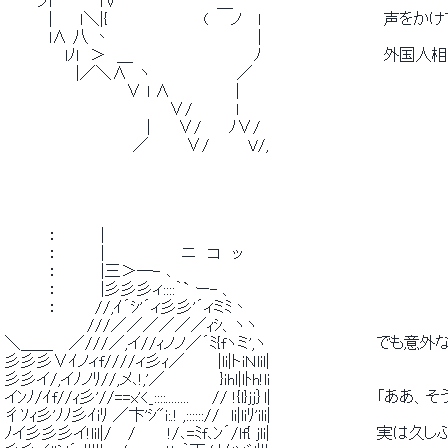
 　　　ノl　 　 　 l∨　　 ｀｀　　　　　＿　　　　　　 　 　 　 　 　  
 　　　　|　　 ｌ＼|{　 　 　 　 　 　 (　　ノ　 l　　 　 　 　 　 　 　
 　　　　l∧ 八 丶　　　　　　　　　　　　　 |　　　　　　　　　　　  
 　　　　　 lﾉl　＞　＿　　　　　　　　　　　ﾉ　　　　　　　　　　　 
 　　　　　　 |／＼∧　ヽ　　　 　 　 　 ／ 
 　　　　　　　　　　　∨ l ∧　　　　 　 | 
 　　　　　　　　　　　　　 　 ∨/　　 　 l 
 　　　　　　　　　　　 　 |　　 ∨/　　 ﾉ∨/ 
 　 　 　 　 　 　 　 　 ／ 　 　 ∨/　　　 V/, 
 　　　　：　　　　| 
 　　　　：　　　　|　　　　　　　ニ　コ　ッ 
 　　　　：　　　　|三＞―- ､ 
 　　　　：　　　　|彡彡彡ィ::::｀` ー- 、 
 　　　　：　　 　//,ｲ´ｼ'´ィ彡彡'´ィミﾐ丶 
 　　　　　　　 ///／／／／／／ｨｼ、ヽヽ 
 ＼＿＿　 ／///／,イ//ｨノノ／´ﾐ{fヽミ',ヽ　　　　　　　　　　でも
 彡彡彡∨ｲノィf////ィ彡ｨ／　　　|li|トiＮlil|　　 　 　 　 　 　  
 彡彡イ/,イﾉノﾘ//,メ､!,'／　　　　　}ihl|lﾄh!li　　 　 　 　 　 　  
 イﾝﾉ/ｲf//ｨ彡'//==x'<_::::........　　// !{l}jj｝l|　　　　　　　　 　 「
 彳ｿｨ彡'ﾉﾉ彡ｲiﾘ ／卞'ｼ"i:.! ,:::::://　li|liﾘ'ili|　　　　　　　　 　  
 ﾉイ彡彡彡イ!lil|/　 /　 　 !/､=ﾐf､ﾝ´/lf{ jli|　　 　 　 　 