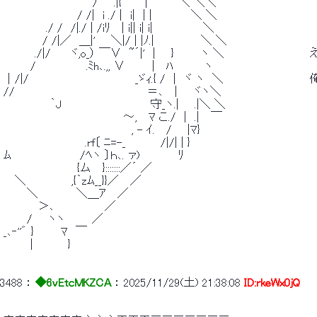
 　　　　　　　　　　　 /　　.|{　　　|　　　　＼ ＼＼ 
 　　　　　　　　　 / /|　i ./ |　i|　| |　　　　　＼ ＼ 
 　　　　　 ./ /　/|./ | /iﾘ　 | i|| i| i|　 　　　　　＼ 
 　　　　　/ /|／　＿|'　　＼|/ | |ﾉ.|　　　　　　＼ ＼ 
 　　　　./|/　 　ヾ,o_） ￣∨　~´|'　|　　}　　　 ヽ ＼　　　　　
 　　　 /　　　　　　 .ﾐh､.,, ∨　　　 |　 ﾊ　　　　ヽ　　　　　　　　　　　　  
 ｜/|/　　　 　 　 　 　 　 　 　 _ゞｨ.{ /　|　ヾ ヽ　＼　　　　　
 //　　　　　　　　　　　　　　　　　＝､　 |　　ヾヽ＼ 
 　　　　　　｀J 　　　　　　　　　 　 守_ヽ.|　　.|＼ ＼ 
 　　　　　　　　　　　　　　　 ～,　 ﾏ こ./　|　.|　 ￣ 
 　　　　　　　　　　　　　　　　 , - ｲ. 　/　　|ﾏ} 
 　　　　　　　　　　 .rf〔 ﾆ=-_　　　　 /|/| | } 
 ﾑ　　　　 　 　 　 /ﾍヽ 〕ｈ､. ァ)　　　 　 ﾘ 
 　　　　　　　　　 {ム　 }:::::::／´ ／ 
 　 ＼　 　 　 　 ,{｀zﾑ__}}／　 ／ 
 　　　＼　　　 　 ＼＿ｱ　 ／ 
 　　　　 ＞､　　　　　　 ／ 
 　　　/　　ヽヽ　　　 ／ 
 _､‐''゛ }　　　 ﾏ　￣ 
 　　　 |　　　　 } 
3488
 ： 
◆6vEtcMKZCA
 ： 
2025/11/29(土) 21:38:08
ID:rkeWx0jQ