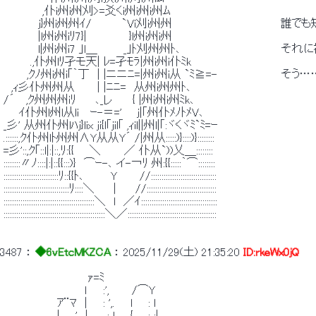
 　　　　　,仆i州i州刈>=爻くi州i州i州ﾑ 
 　　　　 j}州i州州ｲ/　　 　 `Vi刈i州州　　　　　　　　　　　
 　　　　 |l州i州iﾘ7}|　　　　　 }l州i州i州 
 　　　　 l|州i州i7 ｣l＿ 　 　 _｣ﾄ刈州州ﾄ､　　　　　　　　　　　　　
 　　　 .,仆州lﾘ孑モ天| ﾚ=孑ﾓﾗ|州i州i仆ﾐk　 　 　 　 　 　 　 　  
 　　　,ｸﾉ州i州i｢｀丁　| |ニニﾆ=|州i州i从 `ﾐ≧=-　　 　 　 　 
 　,ｨ彡仆州州从 　 　| |ﾆﾆ=　从州i州州ﾄ､　 　 　 　 　 　 　 　  
 /´　 ,ｸ州州州iﾘ　 　､_レ　　 { |州i州i州ﾐk､　　 　 　 　 　 　 　  
 　　ｲ仆州l州l从li　 ｰ-＝=' 　 j|｢州仆ﾒﾉﾄﾒV､　　　　　　　　　　 
 _彡' 从州仆州lﾊj}lix ji{l｢jil｢ ,ｨil||州l|｢:ヾくヾﾐ`ﾐ=ｰ 
 .::::::,ｸ仆州lﾄ州州∧Y从从Y´ /|州从:::::)}::::)}:::::::: 
 =彡'::,ｸ｢::l|:|::,ﾘ:{{　　＼　　　／ 仆从`))乂＿:::::::: 
 ::::::::〃ﾉ::::|:|::{{:::)}　⌒ｰ-､ イ-￢ﾘ 州:{{:::::｀⌒:::::::: 
 ::::::::::::::::::::::::::ﾘ::{{ﾄ､　　　 Y 　　 //::::::::::::::::::::::::::::::: 
 :::::::::::::::::::::::::::::::ﾘ::::＼　 　| 　　//::::::::::::::::::::::::::::::::: 
 :::::::::::::::::::::::::::::::::::::::::::＼　l　／ｲ:::::::::::::::::::::::::::::::::::: 
 ::::::::::::::::::::::::::::::::::::::::::::::::＼／:::::::::::::::::::::::::::::::::::::::::: 
3487
 ： 
◆6vEtcMKZCA
 ： 
2025/11/29(土) 21:35:20
ID:rkeWx0jQ
 　　　　　　　　　 　 ｧ=ﾐ 
 　　　　　　　　　　 ｌ　　:', 　　 /⌒Y 
 　　　　　 　 ｱ¨ﾏ　|　　: ',.　　l　　: l 