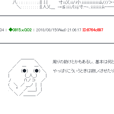
　 　 　 .八: : :: : :: : : : : :.::|| .{::|　　　　寸:i:i乂:i:i/:i小.:i:i:i:i:i:i:i:i:i:i:i:iﾑ
　　　　　　＼: : : : : : : : : :||.人乂＿　-=≦:i:i:i:/{:i:ij:寸:ｰ-､:i:i:i:i:i:i:i:ﾑｰ─
━━━━━━━━━━━━━━━━━━━━━━━━━━━━
34
 ： 
◆0815.x.GO2
 ： 
2018/08/15(Wed) 21:06:17
ID:8764c897
━━━━━━━━━━━━━━━━━━━━━━━━━━━━
　　　　 　　　＿＿＿_
　　　　　　／　　 　 　＼　　　　　周りの助けとかもあるし、基本は
　　　　 ／　　─　 　 ─＼
　　　／ 　　 （●） 　（●） ＼　　 やっぱりこういうときは寂しくさせ
　　　|　 　　 　 （__人__）　 　 |
　　　./　　　　 ∩ノ ⊃　　／
　　　(　 ＼　／ ＿ノ　|　 |
　　　.＼　“　　／＿＿|　 |
　　　　　＼ ／＿＿＿ ／