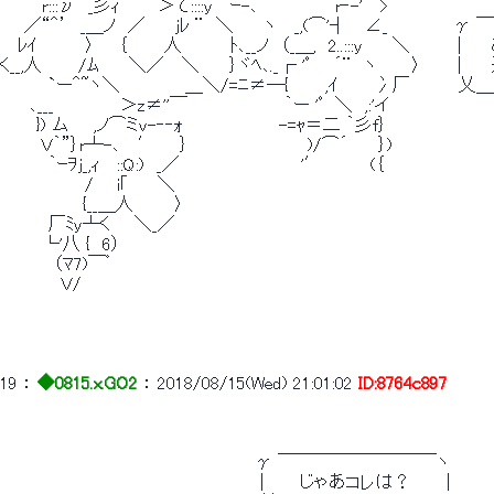
　　　 r:::ν　_彡ｨ　　 ｀＞て::::y⌒ｰ-､　　　 　 　 r‐-'⌒>
　　／“＾’　_＿ノ　／　　 jﾚ ¨　＼　　 ヽ　 _,(⌒'┤　 ∠_　
　 ﾚｲ　　　　〉　　｛　　　人　　　　ﾄ､__ノ　（_＿,　2..:::y　　 ＼　
く__,人　　　/ﾑ　　 ＼／　 ＼　　 ｝ヾﾍ､._┌ 'ﾟ　　´¨　ヽ　 　 〉
　　　　`ー＾~ヽ＼　　 　 　 ＿＼/=ﾆ≠─{　　　,ｲ　　　冫厂
　　 ､___　　　　　 ＞z≠''￣　　　　　　　　｀ー 'ﾟ　＼　,:'イ
　　　}) ム　　,ノ⌒ミv-‐‐ｫ　　　　　　 　 -=ｬ＝二 ｀彡f｝
 　 　 Ｖ｀”｝r┴-､　 ′　　｝　　　　　 　 　 　 )/⌒´　 　｝)
　　　　｀ｰｦj_,ｨ　 ::Q:)　_／　　　　　　　　　　'′　　　　(｛
　　　　　　　/ 　 i｢　　 ＼
　　 　 　 　 {__＿人　　　 〉
　　　　厂ﾐy┴く　　＼_／
　　　 └'八 {　6）
　　　　 （ﾏ7)￣゜
　　　　　Ｖ/
19
 ： 
◆0815.x.GO2
 ： 
2018/08/15(Wed) 21:01:02
ID:8764c897
　　　　　　　　　　　　　　　　　　　　　γ ￣￣￣￣￣￣￣￣￣ヽ
　　　　　　　　　　　　　　　　　　　 　 ｜　　 じゃあコレは？　 　 |