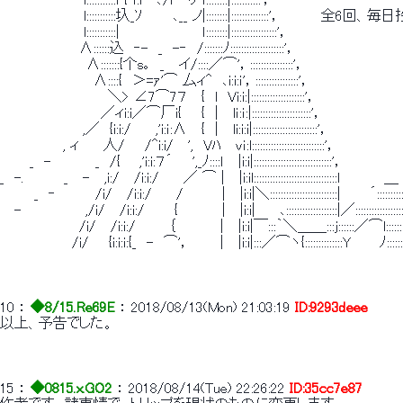
　　　　　　　　 l:::::::::::ｌ { f:l 　､/l 　り ｌ::::::::|:::::::::::'，
　　　　　　　　 l:::::::::::圦_ｿ　　　､__ ノ|::::::::|::::::::::::::'，　　　　
　　　　　　　　 l:::::::::::|　　　　　 　 　 ｌ::::::::|:::::::::::::::::'，
　　　　　　　　∧::::::込　‐-　_　-‐　/:::::::ﾉ::::::::::::::::::::'，
　 　 　 　 　 　 ∧:::::::{个s｡　_ 　イ/::::／⌒'，::::::::::::::::'，
　　　　　　　　　 ∧::::{　＞=ｧ'⌒ 厶ィ^　､i:i:ｉ'，::::::::::::::::'，
　　　　　　　　　 　 ＼> ∠7⌒7７ 　{　l　Vi:i:|::::::::::::::::::::'，
　 　 　 　 　 　 　 ／ィi:i／⌒厂i{　　{　| 　lｉ:ｉ:|::::::::::::::::::::::'，
　　　　　 　 　 ,／　{i:i:/　　 ,'i:ｉ:∧ 　{　| 　li:i:i|::::::::::::::::::::::::'，
　　　 　 　 , ィ　 　人/　　/^i:i/ 　',　Vﾊ　 vｉ:l:::::::::::::::::::::::::::'，
　　　_　- 　　　　_　/{ 　 ,'i:i:７´　　',_ﾉ::::ｌ 　|i:i|:::::::::::::::::::::::::::::'，
_　-.　　　　_ 　- 　,i:/ 　/i:i:/　 　／ ⌒ | 　|i:il:::::::::::::::::::::::::::::::ｌ 　 　 　＿
　　　 _　‐　　　　/i/ 　/i:i:/　 　/　　 　 | 　|i:i|＼:::::::::::::::::::::::::|　 　 ´::::::::
　 -　　　　　　 ,/i/ 　/i:i:/　　　{　　　　 | 　|i:i|　 　､:::::::::::::::::::|／::::::::::::::::::::
　　　　　　　　/i/ 　/i:i:/ 　 　 ｛　　　　 | 　|i:i|￣:::｀＼＿＿:::j::::::／⌒l:::::::::
　 　 　 　 　 /i/　　{i:i:i:{_　-　⌒'，　　　| 　|i:i|:::／⌒ヽ{::::::::::::::Y　 　 ﾉ:::::::
10
 ： 
◆8/15.Re69E
 ： 
2018/08/13(Mon) 21:03:19
ID:9293deee
以上、予告でした。
15
 ： 
◆0815.x.GO2
 ： 
2018/08/14(Tue) 22:26:22
ID:35cc7e87