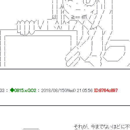
　　　　　　　　　　　　　 　 　 ｉ　|　 | '＾冖´ , 　｛ Lﾉ　,小　 |　　|
　　　　　　　　　　　　　 　 　 |　| .从 ｀ヽ　　　　＾冖'＾｜｜|　　|
　　　　　　　　　　　　　 　 　 |　|　|ｲ＼　　￣　｀　 イ_,|　 / 　/|
　　　　　　　　　　 　 　 　 ＿以|　| |＼ ≧== f爪 /　/　/　 　 |
　　　 　 ./Y^Y^Y^Y´|　/　! 　 ∧ |∧イ￣ﾌ＼/　＼/　/　　　｜
＿＿＿__|｜｜｜｜ ∨　 | 　ヽ∧! 　 |　/　　:|＼ 厶イ＼.　　｜
|　　　　 └Ｌ_|_人ノ￣￣￣￣￣￣￣￣￣|　 |　〈　 / 　 |/ 　/
|　|￣￣￣￣￣￣￣￣￣￣￣￣￣￣|　｜./　 / /　　 :|　 /＿＿＿＿
|　|　　　　　　　　　　　　　　　 　 　 　 ｜　|/ ／　 :| 　　 | ./　　 　 　 　
|　|　　　　　　　　　　　　　　 　 　 　 　 j／ヽ´　　 ｜ 　　| |／￣￣￣|　　
|　|　　　　　　　　　　　　　　　　　　　／　／)　　　/＿　/ /　　　　　 /　　
|　|　　　　　　　　 　 　 　 　 　 　 　 (_／ ／)＼／　　　 〉＼＿＿_／　 　
|　|　　　　　　　　　　　 　 　 　 　 　 （_／／　　￣＼　　〉 　 　 　 　 　 
━━━━━━━━━━━━━━━━━━━━━━━━━━━━
33
 ： 
◆0815.x.GO2
 ： 
2018/08/15(Wed) 21:05:56
ID:8764c897
━━━━━━━━━━━━━━━━━━━━━━━━━━━━
　　　　 　 　 ＿＿＿_　　　　　　　　　　　それが、今までないほど