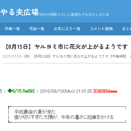
やる夫広場
休日の時間つぶしに最適なやる夫スレまとめ
作者一覧
作品一覧
お気に入り一覧
コメント連絡
まと
【8月15日】ヤルヨミ市に花火が上がるようです【午
2025/07/26
（完）【8月15日】ヤルヨミ市に花火が上がるようです【午後8時】
5
 ： 
◆8/15.Re69E
 ： 
2018/08/13(Mon) 21:01:35
ID:9293deee
　　┏────────────────────────┐
　　│　平成最後の夏が来た
　　│　張り切りすぎた太陽が、今年の暑さに拍車をかける
　　┗────────────────────────┘