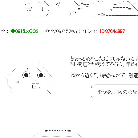
　 　 　 　 　 ，:: { 　＼ ＼　　v/　　 　 ＼_ﾏﾆﾆ=‐　⌒￣ 　lﾆ=‐ ⌒＼:::::
　　　 　 　 　 v:/　 　 } 　}　　　　　　　_　=‐ ⌒　　　　　　ィﾆﾆﾆﾆﾆ=‐
　　　　　　　　　　　　(__ノ　　　　　　/⌒　　　　　_　-≦ﾆﾆﾆﾆﾆﾆﾆﾆﾆﾆ
28
 ： 
◆0815.x.GO2
 ： 
2018/08/15(Wed) 21:04:11
ID:8764c897
　 　　　　　＿＿＿_　　　　　　　　　 ちょっと心配しただけじゃないで
　　　　　／　　 　 　＼　　　　　　 　 もし閉店とか考えてるなら、
　 　　／　　_,ﾉ　　 ＼ ＼
　　／ 　　 （●） 　（●） ＼　　 　 　 家から近くて、時給もよく
　　|　 　u　　　　__'__ 　　　 |
　　＼　　　　　　L::::ﾉ　　／　 　 　 　 　 　　 　γ ￣￣￣￣
　　 ／　　　　 　 　 　 　＼　　　　　　　　　　　｜　 もう少し、私の心
　　　　　　　　　　　　　　　 　 　 　 　　 　 　 　 ヽ＿＿＿＿＿
　　　　　　　　　　　_　-=……･･･…=- _
　　　　　　 　 　 ／:::::::::::::::::::::::::::::::::::::::::::::＼