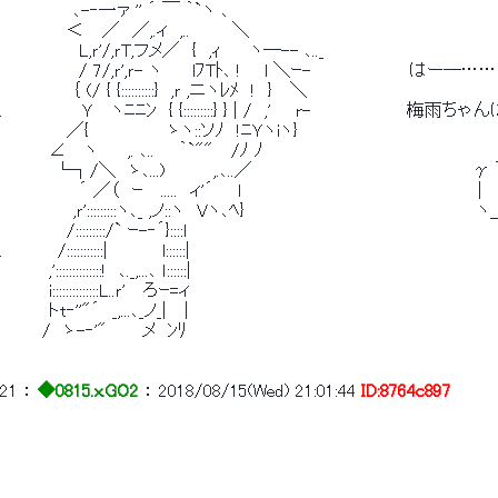
　　　　　　､-‐一ァ '' ´ ￣ ｀`ヽ ､
　　　　　 ＜　 ／　／,.ィ　,..　　　 ＼
　　　　　　 L,ｒ'/,ｒT,フメ／　{　,ｨ　　 ヽ─-- ､.._
　　　　　　 / 7/,ｒ',ｒ- ヽ　　 lﾌTﾄ､ ! 　 l ＼ｰ-　　　　　　　　はー―……
　　　　 　 ｛ (/ { {::::::::::}　,ｒ ,ニヽﾚﾒ　!　} 　＼
.　　　　　　 Ｙ　 ヽﾆﾆﾝ　{ {:::::::::} } | /　,'　　r-　　　 　 
　　　　　 ／{　　　　　　 ゝヽ::ソﾉ　!ﾆＹヽiヽ}
　　　　∠　 ヽ　　 ,. ､..　　｀`""　 /ﾉ ﾉ
　　　　 └┐/＼　ゝ､...)　　 　 ,.､..／　　　　　　　　　　　　　
　　　　　　 ´ ／（　ｰ 　.....　ィ'´　　l　　　　　　　　　　　　　　 　 　
　　　　　　,ｒ':::::::::ヽ､_ ,ノ::ヽ　Vヽ､ﾍ}　　　　　　　　　　　　
　　　　　 /:::::::::/` ｰ-‐´}::::l
.　　　　 /:::::::::::|　　　　 l::::::|
　　　　,'::::::::::::::!　､._,...､ ｌ::::::|
　　　　i::::::::::::::L..ｒ'　 ろｰ=ィ
　　　　トt‐''"´　_,...､_ノ_|　 |
　　　 /　ゝ-‐'"　 　 メ　ﾝﾘ
21
 ： 
◆0815.x.GO2
 ： 
2018/08/15(Wed) 21:01:44
ID:8764c897