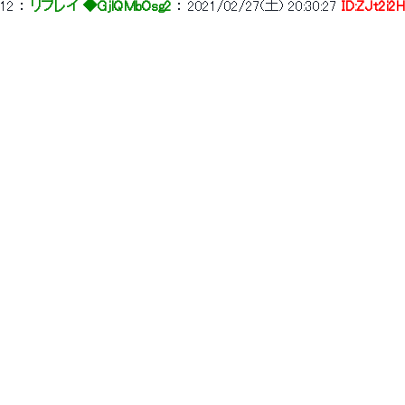
12
 ： 
リプレイ ◆GjlQMbOsg2
 ： 
2021/02/27(土) 20:30:27
ID:ZJt2i2