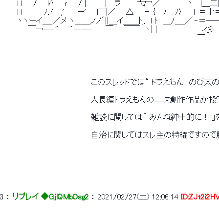
 　　 l l　　/ 　 lﾊ　　ｒ　　/ |　　￣|￣ラ　　　弋冖／￣　　￣ヽ　 |＿二|二＿
 　　 l l　　　　/ノ　 ,'　　 ー'　　l￣|／ 　 △　　ｰ-{　 /　 /〉　
 　　 ヽヽーイ＿_／メ ヽ＿＿ノノ´||＿イ＿＿ﾄ,,　l ﾄ　＿/＿_／ ‐＝┴─
 　　　　 ￣￢―‐"　　`ー―‐　　 ￣　　￣￣　ヽ|_|　　　　　 　 　 ィ
 　　　　　　　　　　　　　　　　　　　　　　　　　　　　　　 　 　 　 　 ￣ 
 　　　 　 　 　 　 　 　 　 　 　 このスレッドでは“ ドラえもん　のび
 　　　　　　　　　　　　　　　　 大長編ドラえもんの二次創作作品が投
 　　　 　 　 　 　 　 　 　 　 　 雑談に関しては「 みんな紳士的
 　　　 　 　 　 　 　 　 　 　 　 自治に関してはスレ主の特権で
 　　　　　　　　　　　　　　　　　　　　　　　　　　　　　　　　　　　　　　　　
3
 ： 
リプレイ ◆GjlQMbOsg2
 ： 
2021/02/27(土) 12:06:14
ID:ZJt2i2H