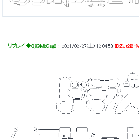
1
 ： 
リプレイ ◆GjlQMbOsg2
 ： 
2021/02/27(土) 12:04:53
ID:ZJt2i2H
 　　　　　　　　　　　　　　　　 　 ___　　　　　　　 ＿ 　　　 __　　　　, 
 　　　　　　　　　　　　　　　　 〃´｀ヾ,　_　 _　,ｒ'ｒ－‐ニニ－､ヽ　 _i,. -－
 　　　　　　　　　　　　　　　　 ｌl　 　 ｌ（,_,卵,_,）〉ヽ､＿, - ､＿,ﾉﾉ‐'二!､_ｆ
 　　　　　　　　　　　　　　　　 ｌl　　〃￣｀ヾ'ｖ'ｒ'´￣｀ ー ´￣`i.（＿_　　　
 　　　　　　　　　　　　　　　　 ｌｌ　　ヾ:､,＿,ﾉ八`'ー‐─‐ｧ　 ,ｒｼ‐ｧ／ 　 　 く ,
 　　　　　　　　　　　　　　　　.ｊｊ,.－ ､ |｢￣´　ｒ'ｒ'´￣｀'く　／ ,. ／ 　 ,.､　　 {
 　　　　　　　　　　　　　　　　{{,　　　 ,}}　　　 '､'､　　　ﾉ/　 //　　／ 'ヾ
 　　　　　　　　　　　　　　　　 ｀'＝＝'´　　　　 ｀｀'＝'´´　　ヾ＝'´´　　 ヾ'＝
 　　　 彡二二二ミｒ――――l￣￣l＿l￣￣l＿＿　　　　　　　　  |￣二|二￣
 　　 //　　　　　　 ヽl￣￣l￣{　ii　_|￣　　　　 た |　＿＿＿　　　|　l―