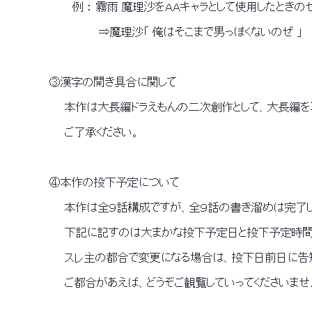
 　　　　　　　　　例 ： 霧雨 魔理沙をＡＡキャラとして使用したときの
 　　　　　　　　　　　　 ⇒魔理沙「 俺はそこまで男っぽくないのぜ 」 
 　　　　　　③漢字の開き具合に関して 
 　　　　　　　　本作は大長編ドラえもんの二次創作として、大長編
 　　　　　　　　ご了承ください。 
 　　　　　　④本作の投下予定について 
 　　　　　　　　本作は全９話構成ですが、全９話の書き溜めは完了し
 　　　　　　　　下記に記すのは大まかな投下予定日と投下予定時間
 　　　　　　　　スレ主の都合で変更になる場合は、投下日前日に告
 　　　　　　　　ご都合があえば、どうぞご観覧していってくださいませ