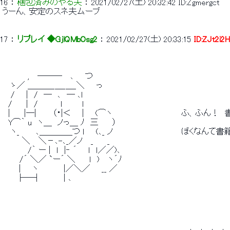
16
 ： 
梱包済みのやる夫
 ： 
2021/02/27(土) 20:32:42
ID:Zgmergct
 うーん、安定のスネ夫ムーブ 
17
 ： 
リプレイ ◆GjlQMbOsg2
 ： 
2021/02/27(土) 20:33:15
ID:ZJt2i2
 　　　　 ,　 ───　 ､　　つ 
 　 ゝ／ ＿＿＿_＿_＿_＼　　っ 
 　 /　　|　/　─　､　─ ､ｌ 
 　/　　 |　/　　　　ｌ　　　 l 
 　|　　 |─|　 　 （・|＜ 　 |　　(⌒ヽ　　　 　 　 　 　 　 　 ふ、ふ
 　Y⌒｀ u　ヽ＿　ノっ＿ ﾉ　三　　 ） 
 　 ヽ_　 　 ､＿＿＿＿つ ｌ　　(､_ ノ　　　　　　　　　　　　 ぼ
 　　　 ＼　 ＼－､-､_／ノ　 _　　 _ 
 　　　　 /｀ ー |　ｌ　|‐ ´　　ｌ　ｌ／／)､ 
 　　　/´ ＼／ `ー´ ＼　　 ｌ　)　 ヽ´ﾉ 
 　 　 |　　ヽ　　　　 |／＼／　　__ ／ 
 　　 ├─┤　　　　| ､ 