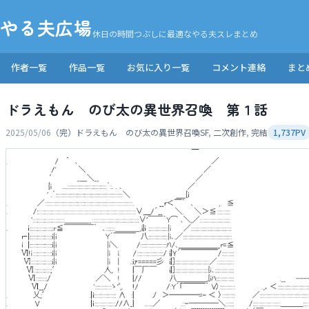
やる夫広場
休日の時間つぶしに最適なやる夫スレまとめ
作者一覧
作品一覧
お気に入り一覧
コメント連絡
まと
ドラえもん のび太の異世界召喚 第１話
2025/05/06
（完）ドラえもん のび太の異世界召喚
SF
,
二次創作
,
完結
1,737PV