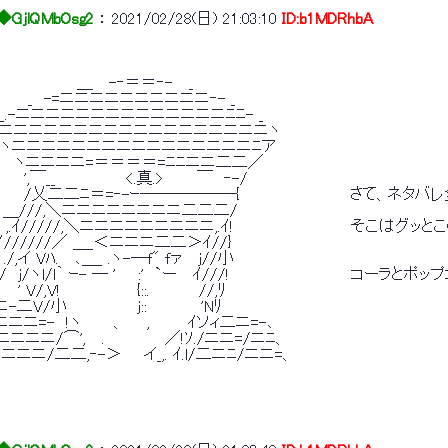
GjlQMbOsg2
 ： 
2021/02/28(日) 21:03:10
ID:b1MDRhbA
　　　　　　　＿　 -‐＝＝‐-　 _ 
　　　  _　-=ニニニニニニニニニニ‐- _ 
　_.-ニニニニニニニニニニニニニニﾆﾆ- _ 
　  {ニニニニニニニニニニニニニニニニニニヽ 
　　ヽニニニニニニニニニニニニニニニニﾆア 
 　 　 ヽニニニニ=＝＝＝＝=ﾆﾆニニ二二／ 
　 　 ',￣__　　　 　 　 <.真.>　　　￣　‐-/ 
　 　 　 　 /乂二二ﾆ＝=‐-ｰ――――――{　　　　　　　　　　 さて、
  ､＿///,＼ニニニニニニニニ二二二/ 
　  ,.ｲ/////,＼ニニニニニニニニニ,.ｲ!　　　　　　　　　　  そこは
.ｲ//////／ ＿_＜ニニニ二二＞ｲ//} 
./,イ Vﾊ.　 ､＿_ .ヽ-―f" fァ　 j//小 
　 /　j/ヽl/l｀ ｰ- ― '　　:'　`ー　 ｲ///!　　　　　　　　　　　
' V/,V!　　　　　 　 {::.　　　　 //,ﾘ 
-二V/小　　　 　 　 ｊ::　　　 　 'Nﾘ 
ニニニ=-　!ヽ　 　 、　　,　　　 ｲソィ二ニ=-､ 
ニニニニ/⌒',　 .　　　　　 ／!ｿ./ニニ=/ニﾆ、 
ﾆニニニニ/二二,‐-＞　　イ_,. ｲ.l/二ニﾆ/ニニ=、 