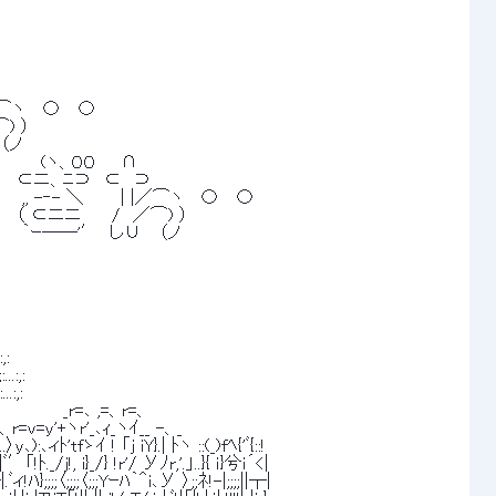
／⌒ヽ　 〇　 〇 
) ） 
（ノ 
　　 　 (ヽ、００　　∩ 
　　　　 　 ⊂ニ、ﾆ⊃　⊂　⊃ 
　　　　　　 ,, -‐- ＼　　　| |／⌒ヽ　 〇　 〇 
　　　　　　 　 （ ⊂ニニ　　 /　／⌒) ） 
　　　　　　　　　　　 ｀ｰ――'′　し∪　 （ノ 
,: 
.:,: 
:,: 
　 　 　 _r=､ ,=、r=、 
,,、r=v=y'+ヽr'_､ｨ_ヽｲ__ -、_ 
..〉y､):､ィﾄ'tfゝｲ ! 「j iY}.| ﾄヽ ::(_)fﾍ{'ﾞ{::! 
ﾞ′「!ﾄ._/j!, i}_/} !r'/ Уﾉr,'.」..}{ ｉ}兮ｉ´<| 
|┬|.ﾞィ!ﾊ};;;;〈;;;;〈;;;Yｰﾊ｀＾i､У 〉;;ﾈ!-|;;;;||┬| 