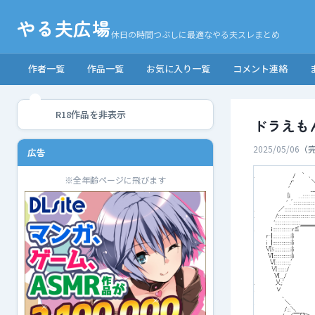
やる夫広場
休日の時間つぶしに最適なやる夫スレまとめ
作者一覧
作品一覧
お気に入り一覧
コメント連絡
R18作品を非表示
ドラえも
2025/05/06
（
広告
※全年齢ページに飛びます