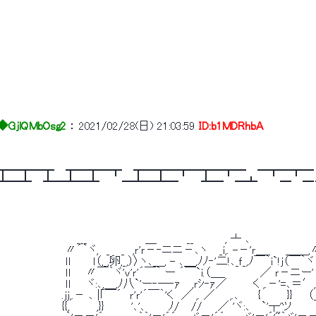
GjlQMbOsg2
 ： 
2021/02/28(日) 21:03:59
ID:b1MDRhbA
┳━┳━┳━┳　 ┳━┳━┳　 ┳━┳━┳━┳━┳━　 ━┳━┳━　
━┻　 ┻━┻━┻　 　 ━┻━┻━　 　 ┻━　 ━┻　 　 ━　 
　　　　　　　　 　 ___　　　　　　　 ＿ 　　　 __　　　　, 亠 ､　　　　　　
　　　　　　　 〃´｀ヾ,　_　 _　,ｒ'ｒ－‐ニニ－､ヽ　 _i,. -－'ｒ＿_ 　 ＿＿,
　　　　　　 ｌl　 　 ｌ（,_,卵,_,）〉ヽ､＿, - ､＿,ﾉﾉ‐'二!､_ｆ_,ﾉ￣｀i`!ｊ（￣
　　　　　　　 ｌl　　〃￣｀ヾ'ｖ'ｒ'´￣｀ ー ´￣`i.（＿_　　　　 ／ ｒ－ニー'　
　　　　　　 ｌｌ　　ヾ:､,＿,ﾉ八`'ー‐─‐ｧ　 ,ｒｼ‐ｧ／ 　 　 く ,.－'=､＝′,.ィ 
　　　　　.ｊｊ,.－ ､ |｢￣´　ｒ'ｒ'´￣｀'く　／ ,. ／ 　 ,.､　　 { 　 　 }}　　（_,
　　　　　　　{{,　　　 ,}}　　　 '､'､　　　ﾉ/　 //　　／ 'ヾ:､　 `'┬'ツ　　