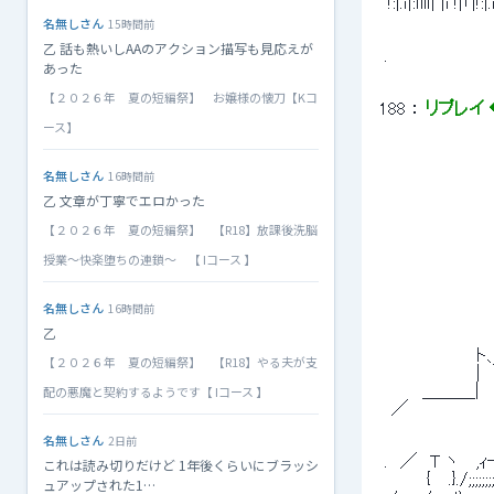
  !:|.ｉ|:ｌllｌ| |i !|「|!:
名無しさん
15時間前
乙 話も熱いしAAのアクション描写も見応えが
 . 
あった
【２０２６年 夏の短編祭】 お嬢様の懐刀【Kコ
188
 ： 
リプレイ ◆
ース】
名無しさん
16時間前
 　　　　　　　　
 　　　　　　　　
乙 文章が丁寧でエロかった
 　　　　　　　　　　
【２０２６年 夏の短編祭】 【R18】放課後洗脳
 　 　 　 　 　 　 
 　　 　 　 　 　 　 
授業～快楽堕ちの連鎖～ 【 Iコース 】
 　　 　 　 　 　 　
 　　　　　　　　　　
 　　　　　　　　　
名無しさん
16時間前
 　　　　　　　　　　
乙
 　　 　 　 　 
 　　　　　　　  ト、　
【２０２６年 夏の短編祭】 【R18】やる夫が支
 　　　　　　　  |　
配の悪魔と契約するようです【 Iコース 】
 　　　 ＿＿＿|
   ／　　　　　　　
  　　　　　　　　　　
名無しさん
2日前
   　　　　　　　
 .　／　T ヽ　 ,
これは読み切りだけど 1年後くらいにブラッシ
 　　　 {　 .}./;;;
ュアップされた1…