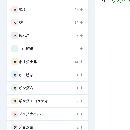
185
 ： 
リプレイ ◆
R18
34
R
SF
10
S
あんこ
5
あ
エロ短編
3
エ
オリジナル
41
オ
カービィ
1
カ
ガンダム
1
ガ
ギャグ・コメディ
2
ギ
ジュブナイル
1
ジ
ジョジョ
2
ジ