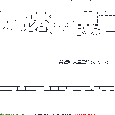
　　　　　　　 ｀'＝＝'´　　　　 ｀｀'＝'´´　　ヾ＝'´´　　 ヾ'＝'´'~｀ヾ'＝＝'
ミｒ――――l￣￣l＿l￣￣l＿＿　　　　　　　　  |￣二|二￣l　　|`l |｀
　　 ヽl￣￣l￣{　ii　_|￣　　　　 た |　＿＿＿　　　|　l―+―l　ｌ〈二二二二ニ
　 lﾊ　　ｒ　　/ |　　￣|￣ラ　　　弋冖／￣　　￣ヽ　 |＿二|二＿|　　|　|　|　| 
　/ノ　 ,'　　 ー'　　l￣|／ 　 △　　ｰ-{　 /　 /〉　　l ＝十＝十＝ 　 
／メ ヽ＿＿ノノ´||＿イ＿＿ﾄ,,　l ﾄ　＿/＿_／ ‐＝┴─┴＝-　.|　 ──―
‐"　　`ー―‐　　 ￣　　￣￣　ヽ|_|　　　　　 　 　 ィ彡　 ＜ミぅ　　￣￣
　　　　　　　　　　　　　　　　　　　　　 　 　 　 　 ￣ 
　　　　　　　　　　　　　　　　　　　　　　　第２話　大魔王があらわれた！ 
┳━┳━┳━┳　 ┳━┳━┳　 ┳━┳━┳━┳━┳━　 ━┳━┳━　
━┻　 ┻━┻━┻　 　 ━┻━┻━　 　 ┻━　 ━┻　 　 ━　 