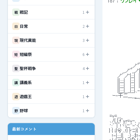
187
 ： 
リプレイ ◆
戦記
1
戦
 　　　　　　　　　
日常
2
 　　　　　　　　　
日
 　　　　　　　　　　
 　　　　　　　　　
現代異能
3
現
 　　　　　　　　　
 　　　　　　　　　
 　　　　　　　　　　
短編祭
6
短
 　　　　　　　　　　　_
 　　　　　　　　 ._,ノ
 　　　　　　 _ノ'″_,ノ
聖杯戦争
4
聖
 　　　　_,ノ'ﾞﾞ_,ノ'|;;;|　
 　　 ノ'ﾞ ノ''|;;;|　|;;;
 　　 ||;;;;|　 |;;;|　|;;
講義系
1
講
 　　 ||;;;;| 　|;;;|
 　　 ||;;;;|__
遊戯王
 　ｰ-干二,,,,___　
1
遊
 　　　　　　　 ￣ﾞﾞﾞ^'─
 　　　　　　　　　　　　　　　　
野球
1
野
 　　　　　　　　　　　　
  =v=.__ 　　　
  ､ﾉ{_},f^yr=v-
  '::ﾞ´|｀!ヾ辷^-'::(_
最新コメント
 } { ｉ}兮.､!} ﾄ'ﾆ}
  !-|;;;;||.　;;〉;;ﾈ