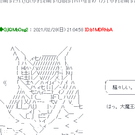
|.ｉ|:ｌllｌ| |i }:::!:{ }_!}」ｌ..!|「|!:|.ｉ|:ｌllｌ| |i !}」ｌ||ｉ|:|i |T!iT「!|| || i!/ T/,ｉ |.ﾞ!|「|!:|.ｉ|:ｌllｌ| |
GjlQMbOsg2
 ： 
2021/02/28(日) 21:04:58
ID:b1MDRhbA
　　　　 ∧＼　　　　　　　　　　　　　／ / 
 　 　 　 ∧　＼　　　　　＿＿＿ ／　/ 
　　　  ∧　 ﾄ、,ィ七///////〈　　{ 
　 　 　 　 } .ハ ＼//////////ﾊ　 ﾄ、 
　 　 　 {　H{ﾊヽ/.V////////ﾄ.',　}i!ﾊ 
 　 　 　 {　ﾋ土i |／V///////ﾘ-i　}!i!」 
　 　 　 Nﾆ土{ ｌ.／ V///／メ、}／　| 
　 ((　　　 「 ＼土ﾍ ／.ﾊ イ」ィ"ヽ/ ,ｲ　ﾊ　　　　　　　　 　f´￣￣
  ゛　　　 〉、 ＼/ﾍ ィ七 { i | ／‐,ｲﾉ /.ﾊ　　　 　 　 　 　|　　騒々し
　 　 　 　 　 //ﾊ　 弋ﾆﾊ,ｨﾆ二7___ｲノ ./// /|　　 　 　 　　 ヽ＿
　　 /// ﾊ.＼.{ 〈___　　　}i}‐ }__ ハ/// .| 
＼　 ///i/ | 乂/ ﾊ ‐‐-　 弋V　 ./　V　　| 
　　　V// .廴|＿.八{_}　　　.|ヽ:/　 .ﾊ　　｀ー七　　　　　　 　
　　 V　　　　 ._,ィ.|　ヽ＿_L/　 ./　＼＿ 
　 .＼　 ＼_{__ .|　 {ﾆﾆ / 　 /__　＜　　 .／ 
　　　　　　＞ __　　｀ヽ ゝイ　.／　　　　　 ＜ 
ｨ―- _　　　　　　 ＼　.ヽ,ィ ´　＿　　＜ 
;;;;;{: : :￣ヽ;;;＜　　　＼ ／　　　　　　　　__ ィ;;;;; 