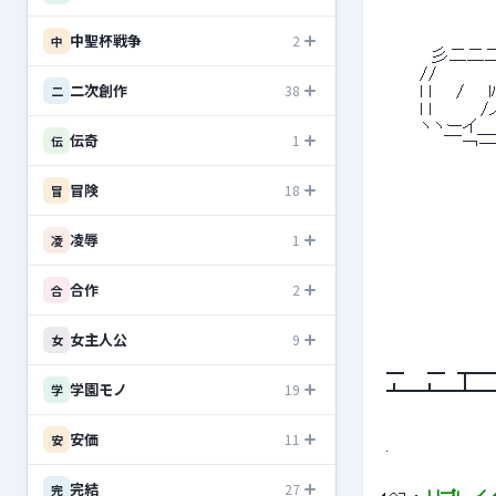
 　　　　　　　　　　
中聖杯戦争
2
中
 　　　 彡二二二
 　　 //　　　　
二次創作
38
二
 　　 l l　　/ 
 　　 l l　　　
 　　 ヽヽーイ＿_
伝奇
1
伝
 　　　　 ￣￢―
 　　　　　　　　　
冒険
18
冒
凌辱
1
凌
 　　　　　　　
合作
2
合
女主人公
9
女
 ━ 　 ━　
学園モノ
19
学
 ┻━┻━┻━┻
安価
11
安
 . 
完結
27
完