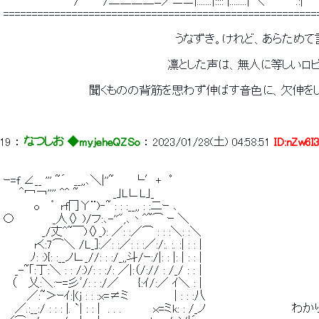
 　　　　　　　　　/　　　/二二二二ﾆ／ニニ|.......|:::: |........| ＼　　　
 =======================================================
 　　　　　　　　　　　　　　　　　　　　　　うなずき。けれど、あらため
 　　　　　　　　　　　　　　　　　　　　　凛とした声は、無人に等しいロ
 　　　　　　　　　　　聞くものの背筋を思わず伸ばす音色に、欠伸を
19
 ： 
なつしお ◆myjeheQZSo
 ： 
2023/01/28(土) 04:58:51
ID:nZw6I
 ｰ=f ∠__ ''' ~´　__,,､＼|''~ 　　└′+　ﾟ 
 　　＾冖￢'''' ^^ ~　　　　 _｣L∟L｣_ 
 　　 　 o　 ゜ rf冂Υ¨)‐~ : : :__,, : :二ｰ ､ 
 〇 　 　 　 _人〈〉 )/フ:､-''",､丶^~⌒ ｰ ＼ 
 　　　 　 _/丈^~￣)〈〉_): ／: :／⌒ : : :＼: :＼ 
 　　 　 rく:7⌒＼ /L_]:／: :／: : :／:/:. :. :| : : | 
 　　　 ﾉ: :){: :__ノ∟_//: : :/_,,斗/ｰ:/|: : |: | : : | 
 　 _-~｢:丁:＼ : : /:)/: : :/: ／|:（/:// : /_/ : :│ 
 　（　 乂:＼:ｰ=彡ﾞ/: : :/／　　 {:ｲ/:／ ｲ＼ : | 
 　　　／:~＞ｰｲ:|(j : : :x=≠ミ　 　 　 　 | : : :八 
 　 ／.:__:/ : : : |. `| : : |　. . .　　　　ｘ=ミk: : /_ノ　　　　　　　　　　