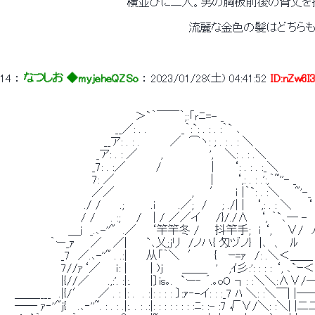
 　　　　　　　　　　　　　　　　横並びに二人。男の胸板前後の背丈
 　　　　　　　　　　　　　　　　　　　　　　　　流麗な金色の髪はどちら
14
 ： 
なつしお ◆myjeheQZSo
 ： 
2023/01/28(土) 04:41:52
ID:nZw6I
 　　　　　　　　　　　　　　　　　＞`｀￣￣｀;:「ｒﾆ=- _ 
 　　　　　　　　　　　　　　 __／: . .　　　　 _｀:`: . : . :｀` ､ 
 　　　　　　　　　　　　　__ア: . : .　　 　 ／　⌒ヽ: ; . : . : ＼ 
 　　　　　　　　　　　　_ア: . : ／　　　,　　　　　　',　 ＼: . : .＼ 
 　　　　　　　　　　　 _7: . :／　　 　 /　　　　　　 |　　 ‘: . : . :_＼ 
 　　　　　　　　　　　 7: ／　　　　　　　　　　　　 |　 　 ‘,: . : .':,｀~''- _ 
 　　　　　　　　　　　 ／／　　　　　　　　　　,　　′ 　 ｉ |｀`: . :＼　　~'-_ 
 　　　　　　　　　 　./ /　　 .;　　 　.ｉ　 　 .／;　/ 　 ; ./| |　 ‘,: . : ＼　　‘
 　　　　　　　　　　/ /　　. :;　　/　 | / ／／イ　　/}/./∧　 ‘, ｀`､― -　}
 　　　　　 　 　 ＿ｊ　_.､-''~　.／ 　 ‘竿竿冬 /　　抖竿手;　i ‘, 　 ∨/　ﾉ
 　　　　　　｀ー_ｧ　　／　 ／|　　 `､乂;ｊリ　/ノハ{ 匁ヅノ}　|､　、　ﾙ 
 　　　　　　 　_7　／.､-''~ . .:|　　 从「｀＼　′　　{　 ｰ=ｧ　/: .＼＜＿＿
 　　　　　　　 7//ｧ‘／　　ｉ: |　　　| )ｊ　　 ＿＿_　'　 ,ｲ彡:': : : : ‘, ､`ｰ
 　　　　　　　 |{//／　　 .,:'. :|:.　　 |〕is｡.　`ー‐ ´.｡oO ┐: :＼＼:∧
 　 ＿＿____　.|{/′ 　 ／ . : |: .　. :|: : : : 〕:ｧ‐-イ: : :_7 ﾊ ＼: :
 　 ―― ｧ‐''~ｊ{　 .､‐''~. : . : .|:. . : .:|: : : : : : : :ﾆ: :- :7 √∨/＼: 