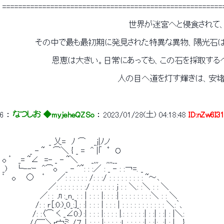
 =======================================================
 　　　　　　　　　　　　　　　　　　　　　　　世界が迷宮へと侵食されて
 　　　　　　その中で最も最初期に発見された特異な異物、陽光石
 　　　　　　　　　恩恵は大きい。日常にあっても、この石を採取する
 　　　　　　　　　　　　　　　　　　　　　人の目へ道を灯す輝きは、安
6
 ： 
なつしお ◆myjeheQZSo
 ： 
2023/01/28(土) 04:18:48
ID:nZw6I3
 　　　　　　　　 _ 乂=　ﾉ ⌒　 _j|ﾉノ 
 　　　　　_ - ~　 ⌒＼ { _ =　^ |｢　ﾟ　Ｏ 
 o ゜　_= ~∠　=- _ - ~＼　　 _,,,　 ,,,,__ 
 _)　 └--ｰ　^⌒o 　_ - ^~: : :／ : _ - : :￢=. _ 
 ゜　o 　 ○　 ゜　　／: : : : : : /: : :/ : : : : : : : : : ~～､ 
 　　　　　 　 　 ／: : : : : : : :/ : : : : : : j : : ＼: :＼ : : ＼ 
 　　 　 　 　 ／: : л:_n_ : : | : : : |: : : :| : : : : : : : :＼ : : ＼ 
 　　　　　　/: : r［:0:)_0_:]_: :| : : : | : : : | : : : : : : : : : : : ＼:｀、 
 　　　　　 /: :〈⌒ く _∠0:）:| : : : |: : : : |.: : : : : :| : :| : :| : |＼: 
 　　　 　 //¨¨＼r宀ミ_/７│: : : |: : : : :l. : : : : :| : :|: _:| : |　 } 