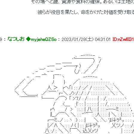
 　　　　　　　　　その場へと趣、資源や食料の確保。あるいは土地
 　　　　　　　　　　　彼らが役目を果たし、命をかけた対価を受け
9
 ： 
なつしお ◆myjeheQZSo
 ： 
2023/01/28(土) 04:31:01
ID:nZw6I3
 　　　　　　　　　　　　　　　　　　　　　　_､　-‐…‐-　,_ 
 　　　　　　　　　　　　　　　　　　 ＿＿´￣￣￣￣〉　/ 
 　　　　　　　　　　　　　_ -─ ￣_ -──ｧ 〉　　／　/ 
 　　　　　　　　　 _ - ￣_ -－ ￣　　 　 〈_/ . ／　／ 
 　　 　 　 　 _ -　_ ─ ￣　　}￣｀ヽ　　　　_　-‐…‐-　_ 
 　　　　　 ／　／　　　　　　ﾉ　 　 }　　 ／ : : : : : : : : : : : : : . 、 
 　　　　／　／　　　　 　 人 ＞ 　rヘ「l : : / :／ / : : : : : ＼ : ＼ 
 　　　　＼　＼＿＿,　.／｀¨¨¨´r-＼ ノ>:/.:./ : / : : : : : : : : ＼ : ＼ 
 　　 　 　 ｀¨¨¨¨¨¨´ └── ／⌒> 「 >'7/ : /: : : : :| : :/, : : : : : : :ヽ 
 　　　　　　　　 　 　 　 　 　 / 　 .<＿ 　 {' : : | : : : : :| : : /, : : : : : : : :'， 
 　　　　　　　　　　 　 　 　 rﾍ　　　/　> ´:.:..: :| 八: : :| : : :-─-ミ : : : : '，
 　　　　　　　　　　 　 　 　 廴／⌒＼ ＼ : : ''^~￣: :人: : : :| ＼ : :}.:.:..: : '
 　　　　　　　　　　　　　　r─ミ､ノ : : ヽ　) : : :|　　 ＼ :＼: 'jI斗ぅ㍉ : : :
 　　　　　　　　　　　　　　|／∧ ＼ : : ﾉ ( | : : jI斗ぅ㍉　　　 乂ツノ : : :/: 
 　　　　 　 　 　 　 　 　 八 :/ : ＼ ＼「￣＼ 込乂rツ　　　、　　　| : : : :/