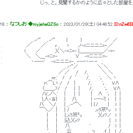
 　　　　　　　　　　　　じっ、と。見聞するかのように広々とした部
16
 ： 
なつしお ◆myjeheQZSo
 ： 
2023/01/28(土) 04:46:52
ID:nZw6I
 　　　　　　　　　_､-''~　 _､-''~　　　 {　　　　}　　　　　　　／　／ 
 .　 　 　 　 　 ／　　　／　　　r 、　 ゝ　　 ノ-=ニニニﾆ=-.／ 
 .　　 　 　 　 (　　　／　 　 　 乂＼-=ﾆ=- |＿＿＿＿＿／-=- 
 .　 　 　 　 　 ＼　 ＼＿-=ﾆ=-　　 　 　 ∨　 -=ニニニ=- 
 .　 　 　 　 　 　 ヽ──' 　 -=ニニニ=-_ -─…─－　_ 
 　　　　　　　　　　　　　　　　　　　_､-''~／　　　　 　 ＼ ＼ 
 　　　　　　　　　　　　　　　　　 ／ ／　　/ 　 /,　 　 　 ＼ ＼ 
 　　　　　　　　　　　　 　 　 nr,'　 /　 /　′　　/,　　　'，　＼ ヽ 
 　　　　　　　　　　　　　r<⌒Lゝ./　 /　 |　　 　 /,.　　　'，.　 V∧ 
 　　　　　　　　　　　　 〈＿＿,ｿ/　 / 　 .|　|　 　 /,. 　 　 '，　 V∧ 
 　　　　　　　　　　　　 /V_ノ＼'　　| . 　 |　|　 　　|　 .∧.　'，　.|　| 
 　　　　　　　　　　　　 },人-≦} 　 .|　　八　 　 　 | -─-ミ i 　 |　| 
 　 　 　 　 　 　 　 　 八　 ＼/,　　.| _､-''~＼　 　 | }./　　　| 　 l　| 
 　 　 　 　 　 　 　 　 ⌒＼／ .| 　 .| /　　　　　 　 　,xぅ笊㍉ 　l　| 
 　　　　　　　　　　　　 　 | 　　|　　.|.,xぅ笊㍉ 　 　 　 乂rﾂノ　 l　| 
 　　　　　　　　　　　　 　 |　　 |　　.|込乂rﾂ　　　　　　　　　|　 l　| 
 　　　　　　　　　　　　 　 |　　 |　　 八　　　　　　'　　　　　 /　 l　| 
 　　　　　　 　 　 　 　 　 ‘,　　|　 　 公　　　　　,　┐　　.ｲ. |　 l　/, 