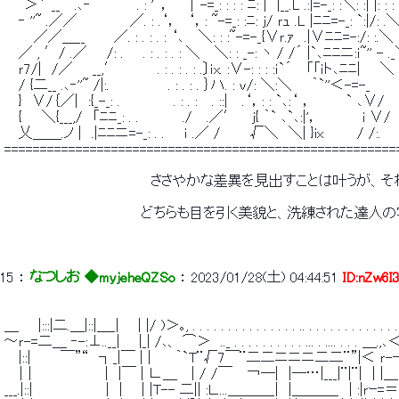
 　　＞`｀__　 .､‐｀　　　　. : '＾，　　|~-=_: : : : ﾆ: |　|__.L .:|=-_: :＼: :| |: : 
 　 ‐ ''~ .／／　　 　 　 ／. : .‘，　‘，: ~-=_: :ﾆ: ｊ/ ｒｭ .L |ﾆﾆ=-_: `:|/:
 　　　／／＿__　 　 ／. : . : . : ‘､　 ＼: : :~-=-_{∨ｒ.ｧ　.|∨ﾆﾆ=-:/: :
 　 ／ , ′/ .／　　/: .　　. : . : . : ＼　 ＼: : _-: ヽ / /´ |`､ﾆﾆニ:ｉ~''
 　 ｒ7/|　/／　　__,′　　　　. : . : . : .〕ｉx. :∨-: : : :ｉ`´　 「「ｉト､ﾆﾆ
 　 / {二__ .､‐''~ /|:.　　　　　　. : . : . ｝ハ. : ｖ/: ＼:＼　　｀`''＜
 　 }　∨/｛／|　:{_-_: .　　　　　 . : . :　 . ::|　 .‘，: : `､:‘ ，　　　 ` 
 　 {　　＼{___,/　「ﾆﾆ_: . .　　　　 ./　 .／′　 ｊ{ ｀` ､`､:|'，　　　　 
 　 乂＿＿.ノ |　.|ﾆﾆニ=-_: . .　　ｉ .／ /　　　√＼　＼| }ix　　　 / /:.　
 =======================================================
 　　　　　　　　　　　　　　　ささやかな差異を見出すことは叶うが、
 　　　　　　　　　　　　　　どちらも目を引く美貌と、洗練された達人
15
 ： 
なつしお ◆myjeheQZSo
 ： 
2023/01/28(土) 04:44:51
ID:nZw6I
 ＿　　|:::|二.＿|::|＿_| 　 | |/ )＞｡, . . . . . . . . . . . . . . . .. . . . . . . . .
 ～ｒ-=二＿ ‐-:⊥..__| 　 |_| /､、 ⌒＞　.._ . . . . . . . . . . ... . .... . . 
 　 |::|　　　￣”“　┐_|￣ | |　　 ｀`T¨√7￣¨二二ニニニ二二¨”|＜ ｒ-┐:|_|: : 
 　｜|　　　　　　　 |　|￣ | ∟＿　 | / /￣　 ￢─|　|─…|___|¨|¨|　| |＿|　|_|: : :.:| |
 ___.|::|　　　　　　　 |　| 　 | |T-- 二|| :Ｌ....＿＿＿_|　|＿＿＿_　| :|ｒｰ=＝＝|_|: : ::| | :