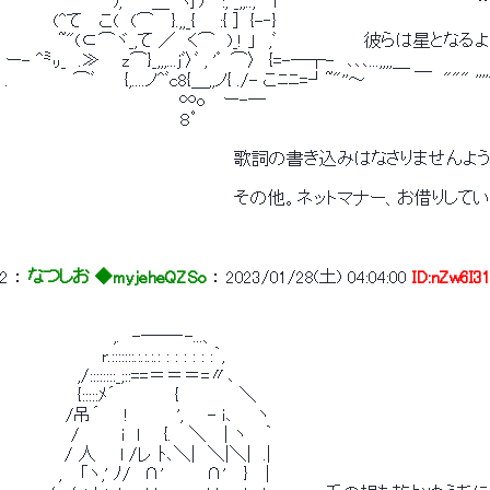
 　　　　　　　　　),　　 ＿　寸)⌒:, _,,.., 　iﾞ　　 　 　 　 ￣　 """" ''' ''　 
 　　　　(^て　 こ(　(⌒　 }.,,_{　　:{ ]　{-‐}　　　　　　　　　　　　　 　 　 　 　 　
 　　　　 ~"(⊂⌒ヾ_,て ／　く⌒　)_! 」　,ﾞ　 　 　 　 　 彼らは星となるようです　　 　 
 ー- ^㍉_　.≫ 　 z⌒}_,,,...jﾞ〉ﾞ , '゜ ⌒〉　{=-―┬-　､､､...,,,,＿ 　　　　　　　　　　
 .　　 　 　 ⌒ﾞ　　 {,....ノ^ﾞc8{＿,,ノ{ ./- こﾆﾆ=┘~"''～　　　　￣　""" '''
 　　　　　　　　　　　　　　 ∞o　 ー-―　　　　　　　　　　　　　　　　　　　　　　　　　　
 　　　　　　　　　　　　　　 ８ﾟ 
 　　　　　　　　　　　　　　　　　　　歌詞の書き込みはなさりませんよう
 　　　　　　　　　　　　　　　　　　　その他。ネットマナー、お借り
2
 ： 
なつしお ◆myjeheQZSo
 ： 
2023/01/28(土) 04:04:00
ID:nZw6I3
 　　　　　　　　　,.　-――‐-...、 
 　　　　　　　　r.:::::::.:.:.:.: : : : : : :｀, 
 　　　　　　,/::::::::_;::==＝＝＝=〃､ 
 　　　　　　{:::::ﾒ´　 　 　　{　　　　　＼ 
 　　　　　/吊´　　!　　　　',　　- i､　　ヽ 
 　 　　　　/　 　　i　l　　{.　 ＼　 | ヽ　 ｀ 
 　 　 　　/ 人　　l /レ ﾄ､＼|　＼|＼|　.| 
 　 　　　,　 「ヽ,' ﾉ/　∩'　 　　∩'　 }　 | 