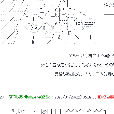
 ／⌒　/: : : : /: : | : : |: : : :　　 　 ' . . / :)/|´ 
 　　 ／:/ : : / : :/| : : |＼　 ( 　 ｧ : : / : ___|_　　　　　　　　
 _､‐゛:／: : :/: : :/::| : : |ﾉ_ ~‐ __,,. . イ: |t┴__ ~''～､、 
 : : : : : : :／: : :/:__|: : /‐,_￣ΥＬ:＿ｌ;,_|└<_r ￢　
 : : : _,,／: : _/￣　| :│　 ~''-､　|　　　|: : : :|⌒^乂ゝ、　_}=㍉ 
 ￣／ : : : / ＼　人_:廴 　 ｢::＼|｣Lf:~㍉ : :|＼＼｢ﾆΥﾆ)ニ}ﾉ 
 ／: : : : :.〈　 　＼　((_)〉／ 廴__;;]「＼;;;｣＼{__ | : 乂_У⌒｢ 
 : : : : : ／冫　　　｀'''┬'ﾞ　　 /::::::::｝:::::::::〉￣[~＼: : ＼| 　 | 
 : : :.／:::::/　　　　　 .j|　　　└―ｧ^¨丈_　　 |i 　＼: : | 　│ 
 _／::::::: /　　　　　　|l|　　　　 ／　　　　＼　 ||ｉ、　＼| 　 .|＼ 
 =======================================================
 　　　　　　　　　　　　　　　　　　　　　　　　かちゃりと、机の上へ鍵
 　　　　　　　　　　　　　　女性の冒険者が礼と共に受け取ると、そ
 　　　　　　　　　　　　　　　　　　　異論も追加もないのか、二人は
20
 ： 
なつしお ◆myjeheQZSo
 ： 
2023/01/28(土) 05:02:36
ID:nZw6I
 │　 |.ﾉ{　 |_=ｯ .|　|...ﾉ{　 |_=ｯ|　|　|　 |　||ＸＸＸ||ＸＸ|| .||ＸＸ||ＸＸＸ||┐　|