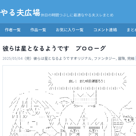
やる夫広場
休日の時間つぶしに最適なやる夫スレまとめ
作者一覧
作品一覧
お気に入り一覧
コメント連絡
まと
彼らは星となるようです プロローグ
2025/05/04
（完）彼らは星となるようです
オリジナル
,
ファンタジー
,
冒険
,
完結