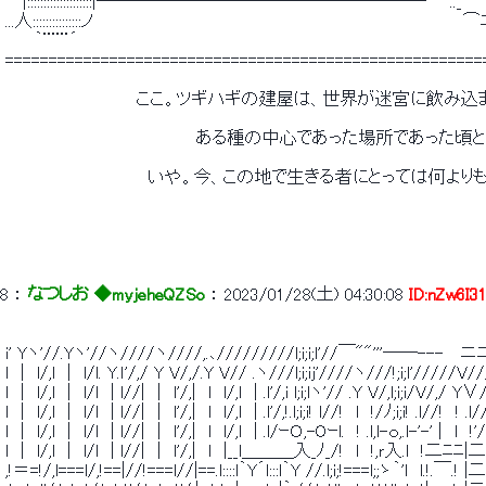
 　 |::::::::::::::::::::|───────────────────　　.._　　　
 ...人:::::::::::::::ノ　　　　　　　　　　　　　　　　　　　　　　　　　　　　　　　
 　　 ｀¨¨¨´　　　　　　　　　　　　　　　　　　　　　　　　　　　　　　　　　　　　
 =======================================================
 　　　　　　　　　　　ここ。ツギハギの建屋は、世界が迷宮に飲み
 　　　　　　　　　　　　　　　　ある種の中心であった場所であった頃
 　　　　　　　　　　　　いや。今、この地で生きる者にとっては何よ
8
 ： 
なつしお ◆myjeheQZSo
 ： 
2023/01/28(土) 04:30:08
ID:nZw6I3
 i' Yヽ'//.Yヽ'//ヽ////ヽ////,.､/////////l;i;i;l'//￣""'''――---　 ニニ! 
 l　|　l/,l　|　l/l. Y.ｌ'/,/ Y V/,/.Y V// .ヽ///l;i;ij'////ヽ///!;i;l'/////
 l　|　l/,l　|　l/l　| l//|　|　l'/,|　l　l/,l　| .l'/,i l;i;lヽ'// .Y V/,l;i;i/
 l　|　l/,l　|　l/l　| l//|　|　l'/,|　l　l/,l　| .l'/,!.l;i;i! l//!　l　!/ﾉ;i;i! .l//!
 l　|　l/,l　|　l/l　| l//|　|　l'/,|　l　l/,l　| .l/ｰＯ,-Oｰl.　! .l,l-ｏ,.l-'-' |　l　
 l　|　l/,l　|　l/l　| l//|　|　l'/,|　l　|__l＿＿＿入_ﾉ_/!　l　!,ｒ入.l　
 ,!＝=!/,l===l/,!==|//!===l//|==.l::::l｀Y´l:::l｀Y //.l;i;!===l;;ゝ｀'l　l.