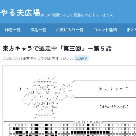
やる夫広場
休日の時間つぶしに最適なやる夫スレまとめ
作者一覧
作品一覧
お気に入り一覧
コメント連絡
まと
東方キャラで逃走中『第三回』ー第５話
2026/02/11
東方キャラで逃走中
オリジナル
116PV