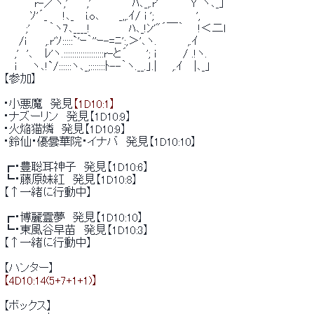
 　　　　r-／ヽ,'　　 ,' 　　　 　 ﾊ､_,.r'"´　　｀Y＾ヽ､_」 
 　　　 ｿ'´_　　!､_　 i.o､　　 _,,.ｲ/ i ';　　　　　 ', 
 　 　 ;'　　 ｀ヽ7､____!　　　　　ﾊ､_!ﾝ'"´￣｀ 　 !＜二l 
 　　/i　　 ,.r'ｿ:::::`'ｰ｀''ｰ-=ﾆ':,＞'､ヽ.　　　　,.ｲ 
 　 ,'　'､　 ﾚ'ヽ.:::::::::::::::::::r-と´　　 '; i　　　 / .!ヽ. 
 　 i　　ヽ､!`/::::::ヽ､_;:::::::ﾄ--｀ヽ.__.」.|　　,.ｲ　 |､_」 
 【参加】 
 ・小悪魔　発見
【1D10:1】 
 ・ナズーリン　発見【1D10:9】 
 ・火焔猫燐　発見【1D10:9】 
 ・鈴仙・優曇華院・イナバ　発見【1D10:10】 
 ┏・豊聡耳神子　発見【1D10:6】 
 ┗・藤原妹紅　発見【1D10:8】 
 【↑一緒に行動中】 
 ┏・博麗霊夢　発見【1D10:10】 
 ┗・東風谷早苗　発見【1D10:3】 
 【↑一緒に行動中】 
 【ハンター】 
 【4D10:14(5+7+1+1)】 
 【ボックス】 