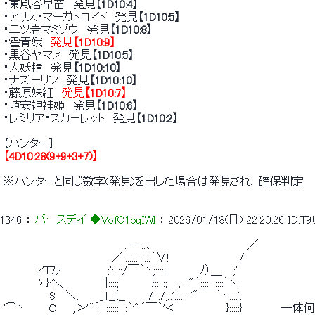
 ・東風谷早苗　発見
【1D10:4】
 ・アリス・マーガトロイド　発見
【1D10:5】
 ・二ツ岩マミゾウ　発見
【1D10:8】
 ・霍青娥　
発見
【1D10:9】
 ・黒谷ヤマメ　発見
【1D10:5】
 ・大妖精　発見
【1D10:10】
 ・ナズーリン　発見
【1D10:10】
 ・藤原妹紅　
発見
【1D10:7】
 ・埴安神袿姫　発見
【1D10:6】
 ・レミリア・スカーレット　発見
【1D10:2】
 【ハンター】 
【4D10:28(9+9+3+7)】
 ※ハンターと同じ数字(発見)を出した場合は発見され、確保判定 
1346
 ： 
バースデイ ◆VofC1oqIWI
 ： 
2026/01/18(日) 22:20:26
ID:T
 　　　　　　　　　　　　　　　 ,. --..､　　　　　　　　　 　　　／ 
 　　　　　　　　　　　　　　／:::::::::::::｀∨!　　　　　　 　　 / 
 　　　　 ｒ'T7ｧ　　　 　　 ;':::::/￣｀ヽ;:::::|　　　　ﾉ）＿　 ;' 
 　　　　 ゝ}へ、 　 　 　 |::::;'　　　　}:::::;　 ,.::'"´:::::::::::｀ヽ. 
 　　　　　　8.　＼、　　_」__{__　 　 /:::/,.:'::;:　'"´￣｀ヽ::::'; 
 '⌒ヽ　　　Ｏ　　,＞'"´:::::::::::::｀'"´￣｀'＜　　　　　　 }:::