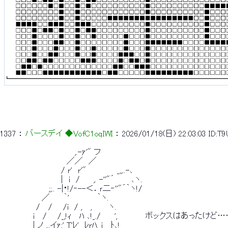
1337
 ： 
バースデイ ◆VofC1oqIWI
 ： 
2026/01/18(日) 22:03:03
ID:T
 　　　　　　　 　　　　　 ,.-ｧ'" フ 
 　　　　　　　　　　　 ／／　／ 
 　　　　　　　　　　 / r'　r'"　　 　　　_,,..-､ 
 　　　　　　　 　　　|　i　/　　 ,. -''"´　　　､ヽ. 
 　　 　 　 　 　 ;;.. -|・!/‐--＜．ｒ二‐''"´｀ヽ!/ 
 　　　　　　　／　　 ｀'　　　　　｀ヽ. 
 　　　　　　/　 / 　 /i　/ ,　 ,　　　ヽ. 
 　　　　　 i　 / 　 /_,!ｨ 　ﾊ ､!_./　　 ',　　　　　ボックスはあったけど
 　　 　　　| ノ_,..イｧ;' T'ﾚ'　ﾚrﾊ. i 　ﾄ､! 