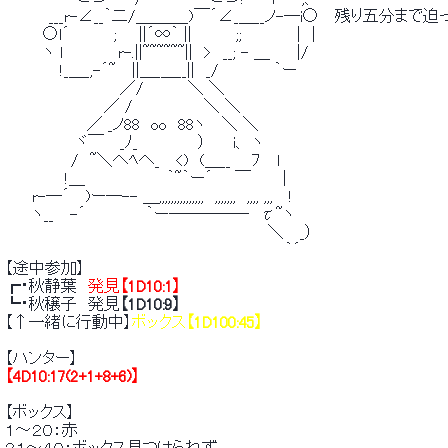
 　　　　___r-∠__｀二/＿＿＿_)￣´∠_＿__ノ-―i○　 残り五分まで
 　　　 ○l´　　　　;　　||´∞｀ ||　　　　;;　　　　　|　| 
 　　　 ヽ l　　　　　r-.||~~~~~~||　>　__; - ＿　　 |/ 
 　　　　　!_＿_,-´~　 ||＿_＿__||　_/　　　　　｀ー 
 　　　　　　　　　　 ／/　　　　＼ ＼ 
 　　　　　　　　　／ /　　　　　　 ＼ ＼ 
 　　　　　　　 ／ _ノ88　oo　88ヽ　 ＼ ＼ 
 　　　　　　 ヾ￣　 _ﾉ_　 　　　　）　　 i、 ヽ 
 　　　　　　/　~＼へﾍへ_　 <)　(＿__ 　 ﾌ 　l 
 　　　　　 !＿　　　　　　　 ｀~｀ー´　　￣　 　 | 
 　　 r-―´　 )ー―-- ＿,,,,,,,,,,,,,,,　,,,,,,,　,,,, ,,,　 ! 
 　　 ヽ__　 -´　　　　　 ｀ー―――――　τ~ヽ 
 　　　　 　　　　　　　　　　　　　　　　　　　 ＼　 _） 
 　　　　　　　　　　　　　　　　　　　　　　　　　 ｀´ 
 【途中参加】 
 ┏・秋静葉　
発見
【1D10:1】
 ┗・秋穣子　発見
【1D10:9】
 【↑一緒に行動中】
ボックス
【1D100:45】
 【ハンター】 
【4D10:17(2+1+8+6)】
 【ボックス】 
 １～２０：赤 