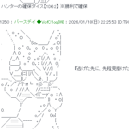
 　　　　　 ＼＿＿_}__/三}／ 
 ハンターの確保ダイス【1D6:2】 ※勝利で確保 
1350
 ： 
バースデイ ◆VofC1oqIWI
 ： 
2026/01/18(日) 22:25:53
ID:T
 　 ﾞ:,　o　。＼　　　　　　　　 /　ﾟ。 
 　　 ﾞ:,　°O　＼　　　　　　/　oﾟ | 
 .　　　ﾞ:, 　 　 　 ﾟSo｡＿＿/　,。O| 
 　　　　|　o °0。　o　 0 。 o　0｜ 
 　　　 ∧ 0　　 o　° 　,-､　 。 ﾟ | 
 .　　 /__∧　°O　。oﾟ｛/,∧　o　, 
 　　 {＿＿}　o °0。： {//,∧　0, 
 　　 {　 __人＿＿_。＼ ∨//}　 ′　　　　『逃げた先に、先程見掛
 　　 ∨_____l|ﾆ| |八＼ 　 ∨/ 。| 
 ---､_＼＿|し'　　 ＼iﾄ､　} ＿ノ 
 o /。／ﾟ /个ォ└　=彡⌒彡' 
 　{　 o　/ //:人　　//ﾆﾆﾆ}´￣ヽ 
 　 ＼　　//::::::::::＼イ{`ーｧ' o　：∧ 
 　　　￣＼:::／￣　｀¨¨¨´ }}　 ・ O| 
 　　　　　　}′　 　 　 。o 八　　 ,/ 
 0.　　　　 /　　　　　 。.／ o ｀Y´ 
 ＿＿＿_/　　　　　o／/　　0o{ 
 　 ／:::::::::＼---- 　｡/　　　　 { 
 ／:::::::::::::::::::|　　　 ／　　　　。‘， 