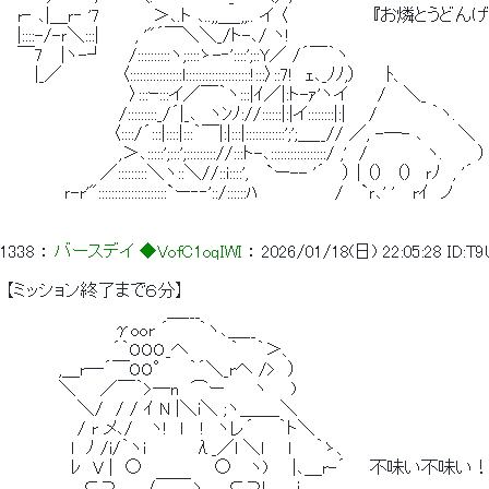
 　r‐ ､|＿ｒ‐ '7 　　 　 ＞､.ト ､..,,＿_,,.. イ 〈　　　　　　　『
 　|::::-/-ｒ＼:::|　　　, '"´￣＼＼_/ト-､/ ヽ! 
 　￣7　 |ヽ-┘　　/::::::::::ヽ;::::ゝ-‐'::::';::Y／ /´￣｀ヽ 
 　　 |_／ 　　　　 〈::::::::::::::::l::::::::::::::::::::!:::〉::7!　ｪ､_ﾉﾉ,）　　 ﾄ、 
 　　　　　　 　 　　 〉:::ｰ:::イ／￣｀ヽ:::|ｲ／|:ト-ｧ'ヽイ　　 /　 ＼_ 
 　　　　　　　　　 /:::::::::_/´|_､　ヽﾝﾉ://::::::|:|イ::::::::|:| 　 /　　　　 ｀ヽ. 
 　　　　　　 　　 〈::::/´:::|::::|:::｀￣|:|:::|::::::::::::';';＿__// ／, -─- ､　 　 ＼ 
 　　　　　　　　　 ,＞､:::::';:::';::::::::://:::ト-､:::::::::::::::::/ ,'　/　　　 　 ヽ.　 　 ）
 　　　　 　　　 ／:::::::::＼ヽ::＼//::i::::',　 `ー-- '´　 ） | （）　（）　ｒﾉ　, '´ 
 　　 　　 ｒ-r'":::::::::::::::::::::`ー‐‐'::/::::::ﾊ　　　　　　 / 　`ｒ､' '　 rｲ　ノ 
1338
 ： 
バースデイ ◆VofC1oqIWI
 ： 
2026/01/18(日) 22:05:28
ID:T
 【ミッション終了まで６分】 
 　　　　　　　　　　 　　　＿___ 
 　　　　　　　　　γoor ´　　 ｀ヽ､＿__ 
 　　　　　　 　 　´｀OOO_へ　　　 ｀　 ｀＞、 
 　　　 　,＿r―´￣OO°　 ｀´＼_rへ />　） 
 　　　　 ＼　　／￣｀>―n　⌒ー　　 ヽ　　) 
 　　　　　　＼/　/ / ｲ N |＼i＼ ;ヽ＿＿_＼ 
 　　　　　　/ r メ､/　 ヽ!　l　 !　ヽレ´　　｀ト＼ 
 　　　　　 l　ﾉ /i/｀ヽi　　　　λ_／l ＼l　　l　　｀ゝ、 
 　　　　　 ﾚ　V |　○　　　　　　○　 ヽ)　　|､＿r-´　　不味い不味い！
 　　　　　　 ⊂⊃　　 /￣￣ヽ　　⊂⊃!　　 i　　 ,、 