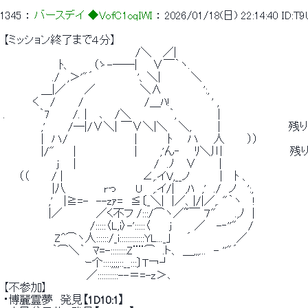
1345
 ： 
バースデイ ◆VofC1oqIWI
 ： 
2026/01/18(日) 22:14:40
ID:T
 【ミッション終了まで４分】 
 　　　　　　　　　　　　　　　　　 /＼　 ／| 
 　　　　 　 　 ﾄ、　 　 （ゝ-──|　　∨￣｀ヽ. 
 　　　　　 　./　,＞'"´　 　 　 　 '、＼|　　　　＼ 
 　　　　　＿|／ 　　／ 　　　　　 ＼∧　　　　　 ':, 
 　　 　 く　 /　　　/　　　　　　　　/＿ﾊ!　　　　　 ' , 
 .　 　　　｀7　　　/.｜　､　 /＼　　　　　｀,　 　　　　| 
 　　　　　,'　　　/―|/∨＼| ￣∨＼|＼　 ＼,　　 　|　　　　　
 　　　　　|　ハ/　 　 　 　 　　　|　　　　ﾄ　　ハ　　人　　　）） 
 　　　　　|/"　 　| 　 　 　 　 　 |　　　,'ん‐ 　 ﾘ＼川　　　　　
 　　　　　　　j 　 |　　　　 　 　 　 　 /　.ﾉ　 ∨　　　| 
 　　（（　 　 / |　　　　　　　　　　 ∠,.イV,__ノ　　　 ｜　ﾄ 、 
 　　　　　　 |八　　　　　rっ　　 U　 ,.イ/| 　,ﾊ　,'　./　ノ　 ':, 
 　　　　　　,'　 |≧=-　--zｧ=　≦〔_＼|　|／、|/|／,. "｀ヽ 　! 
 　　　　　　|／　　　　 ／く不フ /:::/⌒ヽ／~￣ ７"　 　.,ﾉ　| 
 　　　　　　　　　　　 /:::::〈L,i〉-':::::〈　　 j　　　／ 　-‐''"　 / 
 　　 　 　 　 Z^⌒ヽ人::::::/_i::::::::::::YL..._｣　　´ 　 　　　　／ 
 　　　　　　 ｀⌒＼｀　ﾏ=-::::::::Z¨¨⌒　.ト、 ＿,,,...　- ''"´ 
 　　　　　　 　 　 　 ｰ个::::;;;;::__:::〕T￢┘ 
 　　　　　　　　　　　／::::::::::--＝=-z＞､ 
 【不参加】 
 ・博麗霊夢　発見
【1D10:1】