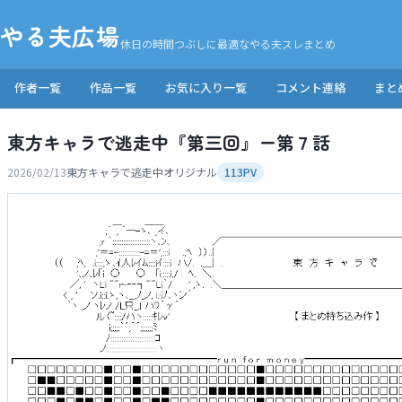
やる夫広場
休日の時間つぶしに最適なやる夫スレまとめ
作者一覧
作品一覧
お気に入り一覧
コメント連絡
まと
東方キャラで逃走中『第三回』ー第７話
2026/02/13
東方キャラで逃走中
オリジナル
113PV