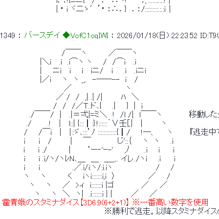
 　　　　　　　　　　i．：!{ﾆニ{･･/　：・ ∴ヽ! 　 ‘：,':::::::.:.:! | 
 　　　　　　　　　　| ･ i ヾ二ゝ′’･ ：∴．}　．：/:::::::::.:.:ｉ｜ 
1349
 ： 
バースデイ ◆VofC1oqIWI
 ： 
2026/01/18(日) 22:23:52
ID:T
 　　　　　　　　　　　/￣￣ヽ　　　　／￣￣ヽ 
 　　　　　　　|＼i　 .i　.i⌒ヽ ヽ　　/　/⌒i　 .i 
 　　　　　　　|　　ニi　 i　　i　 iニ/　 i　　.i　 .iニi 
 　　　　　　　|／i　　ヽ　ヽ _,.　-――--　i　 / 
 　　　　　　　　　　　 ／　　　　　　　　　　ヽ 
 　　　　　　　　　　／ /　/　,| .| /|　　　 ﾊ　＼ 
 　　　　　　　　　 /　/　/／T.:ド､{　　.|　　}　|　i 
 　　　　　./￣￣/　|　 .|＝弌|=ミ＼　!　/l /|　l￣￣ヽ　　　　
 　　　　 ./　　　.!　 |　 l::| {:::┃:}:!::::::｀∨壬[.|　 |　　　 ヽ 
 　　　　/　　/￣i　 |　 |::ゞ､:::’ﾉ :::::::::::::{┃/　　!―、　　ヽ　　　
 　　　　i　　 i　 /　　 　|　　￣　　　　　じ'::｛　　ヽ　ヽ　　.i 
 　 　　 i　　 i ./　　　　| 　 　‘ー‐'ｰ-' 　 丿　　 .i　　i　　 i 
 　　　　i　 　i .i/ヽ/ヽﾚN､＿　＿　＿_,.. イレ./ヽi　　.i　　 i 
 　　　　i　　 i　　　　　　.／.i/i:ヽ/:i.iヽ　　　　　　　　/　　/ 
 　　　　ヽ　　ヽ　　　　く　　iヽi:::::::i,i　〉　　　　　　／　　/ 
 　　　　　ヽ　　ヽ　　／　>ィ　i:::::::i |ゴ　　　　　／　　／ 
 　　　　　　ヽ　　ヽ　＼　ヽ|　.i:::::::i | | 　　　／　　／ 
 霍青娥のスタミナダイス【3D6:9(6+2+1)】 ※一番高い数字を使用 
 　　　　　　　　　　　　　　　　　　　※勝利で逃走。以降スタミナダ