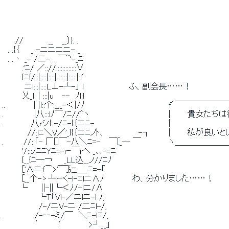
 　　.//　　　　 __　 __｝}. . 
 　. .{｛　　_ -ニニニニ- _ 
 　. .丶 _- /二-　 ￣~'-_ﾆ 
 　　 　.'ﾆ/ ／:://:::::::::::::∨ 
 　　　 {ﾆ{/::|::::|::::| :::::|:::::|:l′ 
 　 　 　ニl:::|::::L⊥-┴-」 l　　　　　　　　ふ、副会長……！ 
 　　　 乂_l: | :::|u　 --　ﾉl:l 
 ..　　　　　| |l::个:___-＜|/ﾉ　　　　　　　　　　　　　 　 
 .　　 　 　 |八:::lﾉ￣/ﾆ//^ヽ　　　　　　　　　　　　　　|　　　貴女た
 . 　 　 　 八rシ{ -/ﾆ-{｛ニﾆ-　　　　 　 　 　 　 　 　 | 
 　　　　 //:lﾆ＼V／'_}{｛ニﾆノﾄ､ 　 　 　 　 -┐　　　 |　　
 .　　 　//::「- 厂[]￣-八＼ﾆ=-　 ￣[_-- ￣　　　 　 ヽ
 　　　 '/:::ﾉﾆﾆYﾆ=-r‐￣rヘ _､､-=ﾆ 
 　　　 {__{ﾆ─￢　　_LL込__ノ//ﾆﾉ 
 　　　 ['∧ニf⌒>'￣]辷＿_ﾆ=-「 
 　　　 [__个-ゝ┴r‐く-l-ﾆlニ∧ﾉ　　　　　わ、分かりました……！ 
 　　　└　　 ||-||└＜ﾉ/-lニ/∧ 
 　　　 　 　 └T「Vl-／ニlニ-l /, 
 　　　　　　 /-/ニV-ニ /二ﾆl-/, 
 .　　　　　 /-‐‐-ミ/￣　＼ﾆ-lﾆ/, 
 　 　 　 　 ′　　 :′　　 　 >┘__」 