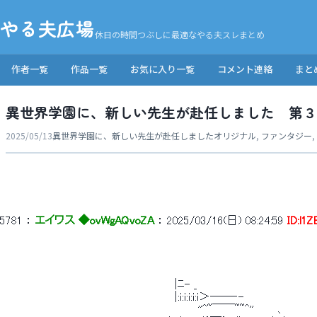
やる夫広場
休日の時間つぶしに最適なやる夫スレまとめ
作者一覧
作品一覧
お気に入り一覧
コメント連絡
まと
異世界学園に、新しい先生が赴任しました 第３
2025/05/13
異世界学園に、新しい先生が赴任しました
オリジナル
,
ファンタジー
,
5781
 ： 
エイワス ◆ovWgAQvoZA
 ： 
2025/03/16(日) 08:24:59
ID:l1
 　　　　　　　　　　　　　　　　　　　　　　|ﾆ- _ 
 　　　　　　　　　　　　　　　　　　　　　　|:i:i:i:i:i＞――‐- 
 　　　　　　　　　　　　　　　　　　　　　　　　　''^~￣￣~~^''　　　､ 