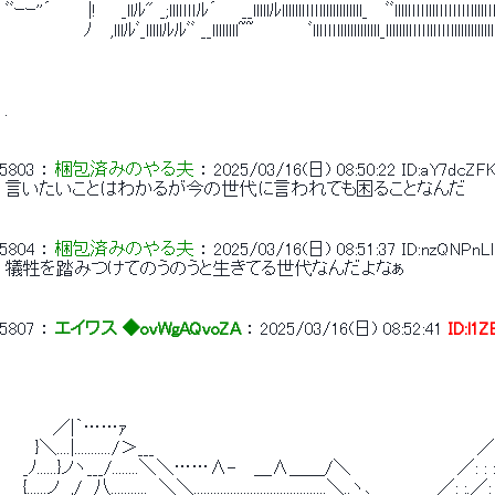
 ﾞﾞｰｰ''´　　　|!　　_llﾙ" _;lllｌｌｌｌﾙ´　　__lllllﾙllllllｌｌｌｌlllllllllllll_　 ﾞﾞllllｌｌｌｌlllｌｌｌｌｌｌｌｌllll
 　　　　　　 ﾉ 　,lllﾙﾞ_lllllﾙﾙﾞﾞ __llllllll~~ 　　　　ﾞllｌｌｌｌlllllllllllll_lllllllｌｌｌｌllｌｌｌｌlllllllllll
 . 
5803
 ： 
梱包済みのやる夫
 ： 
2025/03/16(日) 08:50:22
ID:aY7dcZF
 言いたいことはわかるが今の世代に言われても困ることなんだ 
5804
 ： 
梱包済みのやる夫
 ： 
2025/03/16(日) 08:51:37
ID:nzQNPnLl
 犠牲を踏みつけてのうのうと生きてる世代なんだよなぁ 
5807
 ： 
エイワス ◆ovWgAQvoZA
 ： 
2025/03/16(日) 08:52:41
ID:l1
 　　 　 ／|｀……ｧ　　　　　　　　　　　　　　　　　　　　　　　　　　　　　
 　　 }＼....|.........../＞___　　　　　　　　　　　　　 　 　 　 　 　 　 　 　 　 ／: : : : :
 　 _ﾉ......}ノヽ___/........＼＼……∧-　 ＿∧＿＿/＼　 　 　 　 　 　 ／: : : : : : : : :
 　 {......ノ__,/__八...........__＼＼........................................＼..ヽ､＿＿_　　／: :.／: : 