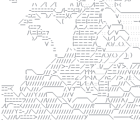
 　　　￣　　　　 ハ　／{　／{　　　　ﾊ　}八:_:_:_ノ}ニニ＼: : {ゝ(　　　　
 　　　　　　　　-ﾆﾆﾆﾆﾆﾆﾆく＿/{-ﾆﾆ(ﾆ}/ノニニ二〃⌒＼:＼＿＿＿＿/
 　　　　　　　-ﾆ(ﾆ＼￣)ノ｀‐ﾆﾆﾆ乂(￣／二/二二{{　　　　V : : : : : : : : :
 　　　　　／ﾆ)ニ ￣ 　 　 　 ＼｛　　　 {ニニ{ﾆﾆニ八-、　　 V: : : : : ー
 　　　　　 ￣　(ﾆﾆフ_ 　 　 　 　 　 　 人二ノ､ニニﾆ／∨￣￣}: : : : : : 
 　　　　　　　 八ニ}ﾆ(ﾆ７　　　　　　　/ﾆ{ニニニ=／: : 〈／∨￣＼ : : : : :
 　　　　　　　 　 )ノ￣ﾆﾆ-_　　　　 　 {ニニニﾆ{ﾆﾉ　 ＼l／|／＼../: : : : : :
 　　　　　　　　　　　　 ∨ ﾆ　　　　　 {ニニニニ八__　 /(.)/....(..)..＼: : : : : 
 　　　　　　　　　　　　　　　ﾆ　　　/ヽヽニニニニﾉニV....................／　￣＼: 
 　　 　 　 　 　 　 　 　 　 　 =＿_////,{ニニニ／ﾆﾆ/(..)/.(..) ／ ）: ）　　　
 　　　　　　　　　　　　　　 ／//////／ヽニニニニノ..／.....／＿￣　＿＿　
 　　　　　　　　　　　 　 ／////＞‐/ニニ／ニア´...{/＿／ﾆ∨＞、/／//＼__
 　　　　　　　{￣＼＿_///_＞゛二二二二／}个}ﾍ........../二ニﾉ///∨(///
 　　　　　　　{///////￣/⌒＼ニニﾆ∠:／}ヘ}∧._／ﾊﾆ／/＞､/,{: :＼
 ＿＿_,　　／{//////////////＼ニ／ﾆレ'{:::∧:::〈二ﾆ|´＿_///＼
 ﾆﾆ‐く　　{//＼///／￣￣￣￣/,∨７¨¨＼∨ﾆ＼{ニﾆ|////＼＿/￣｀`､
 ‐ﾆﾆﾆ＼/＼///Υ///{￣＼___///∨ 　 　 ￣ ―ニニ」＿＿__///＼
 　{ﾆﾆﾆﾆﾆフ////＼//{////＼＼∨／￣￣＼／　　 八////∧/＿////ﾉ
 ノ{/⌒ﾆﾆく///////,＼{//////￣＼////////{'￣￣￣{＼//／////
 /////Υﾆ-_//＼////＼/////////￣＼///ﾉ////////￣////////
 _＼///{ノﾆﾆﾆﾆ＞/////,＼///////////У￣￣￣￣＼―――＜///／/