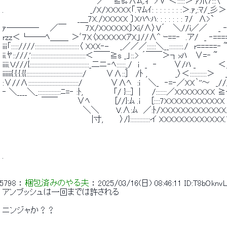
 　　　　　　　　　　　　　　　　　／￣≧s｡∧ﾑ,.ｨ　>∨ ＜:::::＞ ｧ笊7:::
 .　　　　　　　　　　　　　　　 _/X/XXXXX「.ﾏﾑｲ: : : : : : :
 　　　　　　　　　　　　　 _＿7X./XXXXX 〕Xﾊﾍ:ﾊ: : : : : 
 ｧ――――　　／￣　　　 7X/XXXXXX〕Ｘi/∧〉V´　 ＼//i／／　　_ ‐==
 rzz＜└――ﾍ＿＿_ ＞ﾞ７X〈XXXXXXｱX」//∧^ ｰ==‐　.ア/　_ ‐==
 iii「:::::////:::::::::::::::::::::::::::::〈 XXX‐-　　_／／／::::::＼__:::::::::./　
 ii.ﾔ::///,'::::::::::::::::::::::::::::::::::::＜￣￣≧s _」::.> ´￣￣＞┐xﾊ　 
 iiii.Ｖ///{:::::::::::::::::::::::::::::::::::::::_二ニ‐ﾍ::::::_/　i　_　‐　　　∨/ﾊ _
 iiiiii{:{:{:{{:::::::::::::::::::::::::::::::::::::/　　　 ∨∧::]　 /ﾄ ,　　　　　_〉＜:::::::::
 :∨//∧:::::::::::::::::::::::::::::::::/　　　　　∨∧ﾍ　:i　 ＼_　‐=‐／XX｀''～　_///::::
 ‐ ＼____＼_:::::::::::::::ﾆ=‐ :ﾄ,　　　　　 「/ }:::]　|　　/:::::::／XXXXXXXX ≧
 　　　　　　　￣￣　　　 ∨ﾍ　　　　 [//}:ﾑ .i　　[::::7XXXXXXXXXXXX ]:::::
 　　　　　　　　　　　　　　 ＼＼　　　V.∧:ﾑ　／:ﾄ/XXXXXXXXXXXXX.]:::::::::
 　　　　　　　　　　　　　　　　|寸,　　　〉/}:::::::::::::イ XXXXXXXXXXXXX.7::
 . 
5798
 ： 
梱包済みのやる夫
 ： 
2025/03/16(日) 08:46:11
ID:T8bOknv
 アンブッシュは一回までは許される 
 ニンジャか？？ 