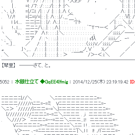
 　　　|　 ″　∨: :// : /: : : |: : :|: :| ヽ乂ｚ少'　 / 　，　 　 　 　 ＼|: : |:
 ､　　│.　 　 =l: /７: :/: :.:.:/|: : :ﾄ :|へ　　　　　　　　　　　　　　 　 |: : 
 ..ヽ、i,,ﾄ.　 　 =|/ﾆl: /|: : :/ :|: : :|:.∧ (_、　　　　 　 ,　 　 ´　　 　 ∧: :|: : |: :
 .　 ﾞ!//!　　　=|ﾆ=l/=|: : |: ∧: :.|/､__'⌒ 、　　　　　　　　　　　／: : :Ⅵ: /＼ :
 　　　ｌ ﾚl.....　ニニ|ニ|: : |/: ∧:.| : : : ￣个ト　　　　　　　　 ／|: : : ＼:|/:
 i　　　!､.ｌ.....　二ニﾆ八:.:.|: : :.∧|: : : : : : : : : : : ｀¨Ｔ￢ー＜　 ,
 ヽ　　　㍉、. ニニｱ　∧:!: : : :.|:＼: : : : : : : : : : : : :,　　　　／:i:
 、.＼..　　　　ニア　 /: :ヽ: : :.:.|: : : : : : : : : : : : : ｨ圦　　／:i:i:i:i／_　-
 . ｀-..｝...　　　／　　/: : :|: : : : :|: : : : : : : : : : : :〈:ｉ:ｉ:ｉＶ／:i:i:i:i／￣　
 〟　　　　 .}ヽ,....　/: : : :|: : : : :|: : : : : : : : : __ノ_∨´　　)i／　　　　　／　　　
 . ＼ 　　　　＼ . /: : : : :|: : : : :|: : ＞　´￣￣　 /＞‐＜:i:＼　　　
 ───────────────────────────
 【琴里】　―――さて、と。 
5052
 ： 
水銀仕立て ◆GqEE4Ifmig
 ： 
2014/12/25(木) 23:19:19.42
I
 ﾆニニニﾆ}//＼　　　　　 ＼ﾆニニニニニニニニﾆ=- 
 ﾆニニニ/////ﾊﾆニ=-=ミ　 Vﾆニニニニニニニニﾆ=- 
 ＼ﾆ＞ ´//////}ﾆニニ=-=＼}ﾆニニニニニニニニニﾆ=- 
 　 {//////////ﾆニニﾆ=-=ニ＼ﾆニニニ . ,i　ニニニニﾆ=- 
 .　 ＼////＞ ´ﾆニニﾆ=--=ニニ＼ﾆニニ...l.!　ニニニニニ=- 
 　　　 Vﾆニニニニﾆ=-=ﾆニニニﾆﾆ＼ﾆニ l ! . ニニニニニ=- 
 　　　　V＞--- ､-=ﾆニニニニニニニﾆﾞ|＼.l ｌ　 ｌ! ./lﾞニニニ=-　　　　