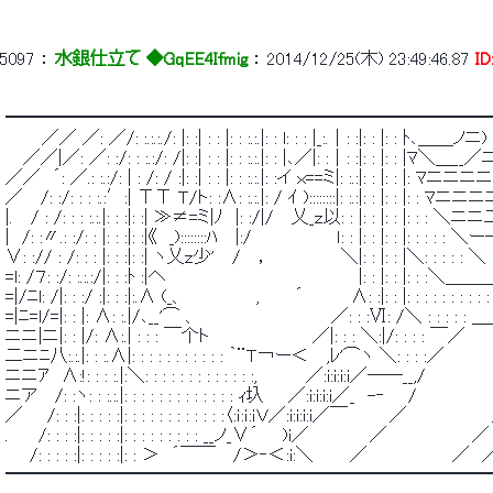
5097
 ： 
水銀仕立て ◆GqEE4Ifmig
 ： 
2014/12/25(木) 23:49:46.87
I
 ━━━━━━━━━━━━━━━━━━━━━━━━━━━
 　　　／／ ／: ／/: :.:.:./: |: :| : : |: : :.:.|: : l: : : |_:.｜: :|: : |: : 
 　 ／／|／: ／: :/: : :.:/: /|: :| : : |: : :.:.|: : |､／|: :｜: :|: : |: 
 ／／　´: ／.: :.:/: | : /: / :|: :| : : |: : :.:.|: :イ ｘ==ミ|: :.:|: : |: 
 ／　 /: :/: : : :.:′:| ТТ Ｔ/ト: :∧: :.:.|: / ｲ )::::::::|: :.:|: : |: : 
 |.　 / : /: : : :.:.|: : :|: :| ≫≠=ミ|ﾉ　|: :/|/　 乂_ｚ以: : |: : |: : |:
 |　/: :〃.: :/: : |: : :|: :|《　_)::::::::ﾊ　 |:/　　　　　　　ｌ: : |: : |: : |: :
 ∨: :// : /: : : |: : :|: :| ヽ乂ｚ少'　 / 　，　 　 　 　 ＼|: : |: : |＼: : : : 
 =l: /７: :/: :.:.:/|: : :ﾄ :|へ　　　　　　　　　　　　　　 　 |: : |: : |: : :＼＿＿＿
 =|/ﾆl: /|: : :/ :|: : :|:.∧ (_、　　　　 　 ,　 　 ´　　 　 ∧: :|: : |: : : : : : : : 
 =|ﾆ=l/=|: : |: ∧: :.|/､__'⌒ 、　　　　　　　　　　　／: : :Ⅵ: /＼ : : : : : ＿
 ニニ|ニ|: : |/: ∧:.| : : : ￣个ト　　　　　　　　 ／|: : : ＼:|/: : : : ￣／ 
 二ニﾆ八:.:.|: : :.∧|: : : : : : : : : : : ｀¨Ｔ￢ー＜　 ,ﾚ'⌒ヽ ＼: : : 
 ニニｱ　∧:!: : : :.|:＼: : : : : : : : : : : : :,　　　　／:i:i:i:i／――__,
 ニア　 /: :ヽ: : :.:.|: : : : : : : : : : : : : ｨ圦　　／:i:i:i:i／_　-‐ 　 /　　　　　　　
 ／　　/: : :|: : : : :|: : : : : : : : : : : :〈:ｉ:ｉ:ｉＶ／:i:i:i:i／￣　　　 ／　　　　　　　／　／:i
 .　　 /: : : :|: : : : :|: : : : : : : : : __ノ_∨´　　)i／　　　　　／　　　　　　　／　／:i:i:i:i:
 　　/: : : : :|: : : : :|: : ＞　´￣￣　 /＞‐＜:i:＼　　　／　　　　　　　／　／:
 ━━━━━━━━━━━━━━━━━━━━━━━━━━━