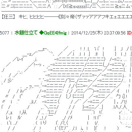
 ,'ニ〃ニニニﾆ＼ニニﾆ∧: :x==-{=}-======.《ニ}＿/ニ{ニ'ニﾆム
 ニ〃ﾆ{ニニﾆﾆﾆ.＼ニニ∧´: : ／{X{≧sxzzzz}ﾆ/ニ＼ニニニ≧sニ
 ───────────────────────────
 【狂三】　キヒ、ヒヒヒヒ―――《刻々帝（ザァァアアアフキエェエエ
5077
 ： 
水銀仕立て ◆GqEE4Ifmig
 ： 
2014/12/25(木) 23:37:09.56
I
 　　　　　 　 　 　 　 ＿z-､　　　　 ／　 _ 　 ! .! .l,　 'i i′!　　　.|　 ,l　
 　　　　　　 ＿-z／゛　　　｀ﾞ'､　／　 ／.ｌ　 .l　l　.|　 .ｌ!　 |　　　 }　 ｌ .,!　
 　　　 ／ﾚイ　　　.,i..　　　　　-=ﾆニニニニニﾆ/ﾆニニﾆ〉　/-=ﾆ'，....　|　　,
 　 ／　　　　　 ,／!-っ ． .,.-=ﾆニニニニニニ/ﾆニニニ{__/-=ﾆニV...　|　　.!/|
 ./ 　　　 .､ . ／ 　　　　.,..ﾞ-=ﾆニニニニニニ/ﾆニﾆﾆ=-／-=ﾆニニ}..　|　　 
 .　　/ .／ ﾞ´　　 　 　 　 -=ﾆニニニニニニ/ﾆニﾆ=-／-=ﾆニニニj...　l　　
 . / 彡'　　　　　　 　 "..ﾞ-=ﾆニニニ/^}ニ_/ニニ=-／-=ﾆニニニﾆ/...　l　　.,
 ′　　　　 ,　 ,, ｯ,..--..ﾞ-=ﾆニニニ/　/_/〈ﾆﾆ=-／-=ﾆニニニﾆ／　　 !　　
 　　/ 　 / i!ｒ'" ´　　 /-=ﾆニニニ'　/_/ ノﾆﾆ／⌒)-=ﾆニニ／ ｲ　　l 
 　〃　/　 l″　　 　/. -=ニニニ/　 }_ﾉ {ﾆﾆﾆ}　 ／-=ﾆニ／...　勹 i］.!　　 
 〃　 ｌ　 ."　　　.,il./.　 -=ﾆニﾆ〈　　　 / ／´ ／-=ﾆニ／　　　| ，./'l,!　　 l　|
 lﾞ　 /　　 　　 ./　　　 ,...＼ニﾆ/　　　/ /　　 }-=ﾆﾆ／...|　　　.l∧/.人　 　 ノ{　 　
 　 /.,ｪ　　.!,从　　　 / .、..ﾞ}ニ/　 　 / /　　　￣￣.ﾞl　 !lﾞ.　　　 　 ｒ'. : .｀ー'. .
 　 ﾚ l　　ﾙ'　 　 　 / ,.,!./ ￣　 　 _/ /ﾒ 　 　 　 |　 !l lﾞ゛　　 　 　 }. .: .: .: .. . 
 .　 ｌ.ﾞl. ../ 　　　　 . (　l り　 　 lﾞ. /ﾐ,〈　　　　 　 ｌ　　l/. 　 　 　 　 ヽ. .: . :. : .: 
 　　/ ./ 　　　　　./　.!　　　　.l.ﾞ〈ミｿ^ . ,i'.ｌ　.i， ｌ　　|lﾞ　　.!　　　 ). 　 "'''