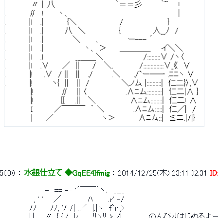
5038
 ： 
水銀仕立て ◆GqEE4Ifmig
 ： 
2014/12/25(木) 23:11:02.31
I
 　　　　　　　　-　== -‐ '´￣￣｀ヽ､　____ 
 　　 　 　　, ' ' 　 ／　　　　　ﾊ 　 　.r' -/ 
 　　　　　// 　　//, '/ /| .／　|.|ヽ　f`r ,> 
 　　　　　|.|　　〃 .{ {ノ　ﾚ.　　 ﾘヽﾘ ゝノ|　　　　　のんびりはじめるよー