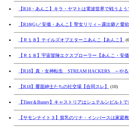
【R18・あんこ】キラ・ヤマトは電波世界で戦うよ
【R18(G)／安価・あんこ】聖女リリィ～露出癖と愛
【Ｒ１８】テイルズオブエターニあんこ【あんこ】
(6
【Ｒ１８】宇宙冒険エクスプローラー【あんこ・安価
【R18】真・女神転生 STREAM HACKERS 
【R18】覆面紳士たちの社交場【合同スレ】
(10)
【Tiger＆Bunny】キャストリアはシュテルンビル
【サモンナイト３】貧乳のリナ・インバースは家庭教