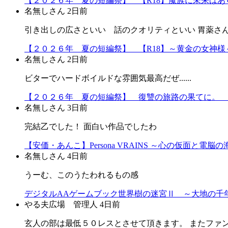
【２０２６年 夏の短編祭】 【R18】魔族に未来はあり
名無しさん
2日前
引き出しの広さといい 話のクオリティといい 胃薬さ
【２０２６年 夏の短編祭】 【R18】～黄金の女神様～
名無しさん
2日前
ビターでハードボイルドな雰囲気最高だぜ......
【２０２６年 夏の短編祭】 復讐の旅路の果てに。 
名無しさん
3日前
完結乙でした！ 面白い作品でしたわ
【安価・あんこ】Persona VRAINS ～心の仮面と電脳
名無しさん
4日前
うーむ、このうたわれるもの感
デジタルAAゲームブック世界樹の迷宮Ⅱ ～大地の千年
やる夫広場 管理人
4日前
玄人の部は最低５０レスとさせて頂きます。 またファ