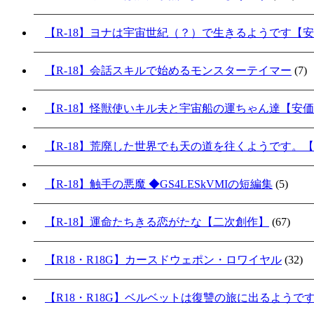
【R-18】ヨナは宇宙世紀（？）で生きるようです【
【R-18】会話スキルで始めるモンスターテイマー
(7)
【R-18】怪獣使いキル夫と宇宙船の運ちゃん達【安
【R-18】荒廃した世界でも天の道を往くようです。
【R-18】触手の悪魔 ◆GS4LESkVMIの短編集
(5)
【R-18】運命たちきる恋がたな【二次創作】
(67)
【R18・R18G】カースドウェポン・ロワイヤル
(32)
【R18・R18G】ベルベットは復讐の旅に出るようで