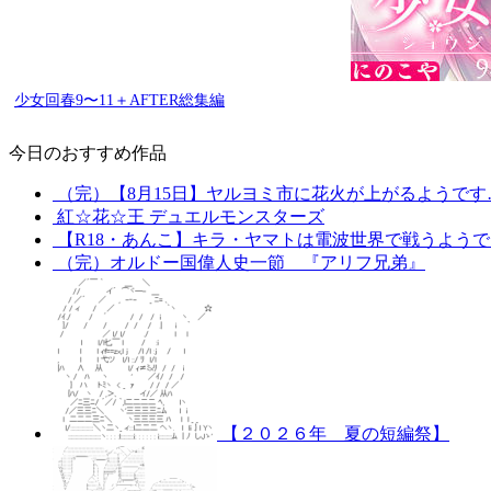
少女回春9〜11＋AFTER総集編
今日のおすすめ作品
（完）【8月15日】ヤルヨミ市に花火が上がるようです
紅☆花☆王 デュエルモンスターズ
【R18・あんこ】キラ・ヤマトは電波世界で戦うようで
（完）オルドー国偉人史一節 『アリフ兄弟』
【２０２６年 夏の短編祭】