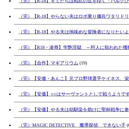
（完）【R-18】キミたちは戦乱の世をゆく『バルク
（完）【R-18】やらない夫はロボ乗り傭兵ワタリド
（完）【R-18】やる夫は地味めな冒険者になりたい
（完）【R18・凌辱】学艶淫獄 ～狩人に狙われた獲物
（完）【合作】マギアリウム
(19)
（完）【安価・あんこ】元プロ野球選手ケイネス、栄
（完）【安価】○○はサーヴァントとして戦うようで
（完）【安価】やる夫は幼馴染を助けに聖杯戦争に参加
（完）MAGIC DETECTIVE 魔導探偵 できない子
(