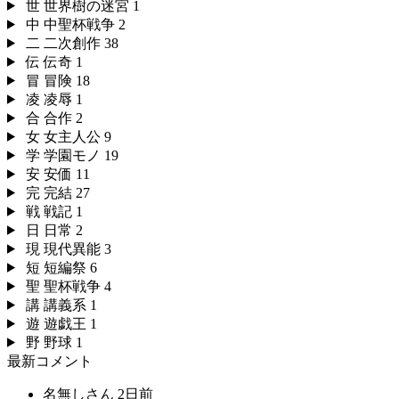
世
世界樹の迷宮
1
中
中聖杯戦争
2
二
二次創作
38
伝
伝奇
1
冒
冒険
18
凌
凌辱
1
合
合作
2
女
女主人公
9
学
学園モノ
19
安
安価
11
完
完結
27
戦
戦記
1
日
日常
2
現
現代異能
3
短
短編祭
6
聖
聖杯戦争
4
講
講義系
1
遊
遊戯王
1
野
野球
1
最新コメント
名無しさん
2日前