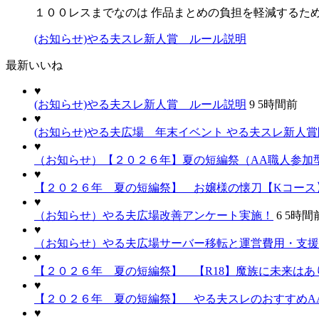
１００レスまでなのは 作品まとめの負担を軽減するた
(お知らせ)やる夫スレ新人賞 ルール説明
最新いいね
♥
(お知らせ)やる夫スレ新人賞 ルール説明
9
5時間前
♥
(お知らせ)やる夫広場 年末イベント やる夫スレ新人
♥
（お知らせ）【２０２６年】夏の短編祭（AA職人参加
♥
【２０２６年 夏の短編祭】 お嬢様の懐刀【Kコース
♥
（お知らせ）やる夫広場改善アンケート実施！
6
5時間
♥
（お知らせ）やる夫広場サーバー移転と運営費用・支援
♥
【２０２６年 夏の短編祭】 【R18】魔族に未来はあり
♥
【２０２６年 夏の短編祭】 やる夫スレのおすすめA
♥