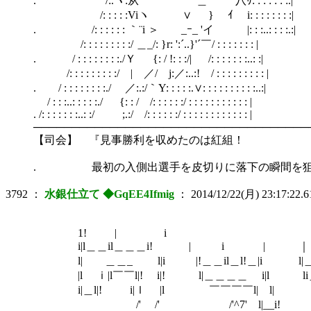
. /:.ヽ:从 ゞ ' ＿ 八ﾘ: : : : : : :.|
/: : : : :Viヽ ∨ } ｲゝ i: : : : : : : :|
. /: : : : : : ｀¨i ＞ _ｰ_ 'イ |: : :..: : : :.:|
/: : : : : : : : :/ ＿_/: }r: ':´..}'´￣/ : : : : : : : |
. / : : : : : : : :./Ｙ {: / !: : :/| /: : : : : : :..: :|
/: : : : : : : : :/ | ／/ j:／:..:! / : : : : : : : : : |
. / : : : : : : : :./ ／:.:/｀Y: : : : :.∨: : : : : : : : : :..:|
/ : : :..: : : : :./ {: : / /: : : : : :/ : : : : : : : : : : : |
. /: : : : : : :..: :/ ;.:/ /: : : : : :/ : : : : : : : : : : : : |
────────────────────────────────────
【司会】 『見事勝利を収めたのは紅組！
. 最初の入側出選手を皮切りに落下の瞬間を狙っ
3792
：
水銀仕立て ◆GqEE4Ifmig
：
2014/12/22(月) 23:17:22.6
1! | i
i|l＿＿il＿＿＿i! | i | 
l| ＿＿_ l|i |!＿＿il＿l!＿|i l|＿
|l ｉ|l￣￣l|! i|! l|＿＿＿＿ i|l li＿
i|＿l|! i|ｌ |l ￣￣￣￣l| l| ￣￣￣
/' /' /'^7' l|__i! i