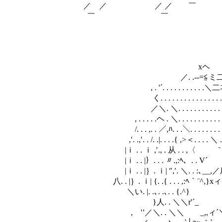
／ ／ ／ ／ ￣ /'
￣ ￣ 
xヘ..＿ /
／／'´ . . 〉 /. 
／／. . . . . ./ /{ . 
xヘ ,.x'. . . -‐…━ｧ ,な{. . 
／. .-‐=≦ミ二ﾆ=-_. . . . / 〈. ,ハ. . 
, . '´. . . . . . . . . . .＼二ﾆ=-_. . ＞ ｀ﾞ '
く. . . . . . . . . . . . . . . . .＼二ﾆ=-_,／.｀ﾞ
／＼. ＼. . . . . . . . . . . . . .＼二ﾆ=-_／,厶≧,. 
, . . . . .ヘ . ＼. . . . . . . . . . . . . .＼ニニﾆ｢｀
/. . . ,. . ／,ﾊ. . .＼. . . . . . . . . . . . . .ﾞ.,ニ
,′. .,′. . /. .|. . . .{ ,>＜. . . . ＼ . . . . }ﾆ{
|ｉ . . ｉ ,′., . 从 . . ,〈 ｀ﾞ .,. .＼ . r'
|ｉ . . |｝. . . 〃.,:ﾍ、. . V´ ,x,,≧=ミ `ト..
|ｉ . . |｝. ｉ| ″,′. ＼. . :､__,／厂 {ﾆVﾆニ
八. . |｝. ｉ| {. .{ . . . ,:ﾍ｀¨^,}xィ
＼い. |. .､. .､. . {.^}
}人. . ＼＼r'´_ , { ,〈. 
, '’／＼. . ＼＼ _,,ィ´＼ ,