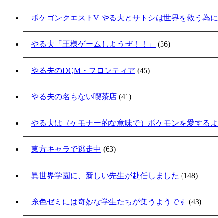
ポケゴンクエストV やる夫とサトシは世界を救う為
やる夫「王様ゲームしようぜ！！」
(36)
やる夫のDQM・フロンティア
(45)
やる夫の名もない喫茶店
(41)
やる夫は（ケモナー的な意味で）ポケモンを愛するよ
東方キャラで逃走中
(63)
異世界学園に、新しい先生が赴任しました
(148)
糸色ゼミには奇妙な学生たちが集うようです
(43)