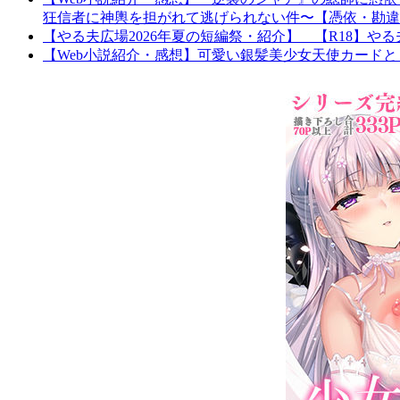
狂信者に神輿を担がれて逃げられない件〜【憑依・勘違
【やる夫広場2026年夏の短編祭・紹介】 【R18】
【Web小説紹介・感想】可愛い銀髪美少女天使カードと