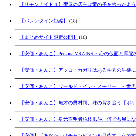
【サモンナイト４】宿屋の店主は竜の子を拾ったよう
【バレンタイン短編】
(18)
【まとめサイト限定公開】
(16)
【安価・あんこ】Persona VRAINS ～心の仮面と電
【安価・あんこ】アツコ・カガリはある学園の生徒に
【安価・あんこ】ワールド・イン・メモリー ～世界
【安価・あんこ】無才の男村雨、妹の背を追う【ポケ
【安価・あんこ】身元不明者狛枝凪斗、何でも屋にな
【安価】「あなた」はチャンピオンを目指すようです