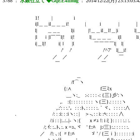
3788
：
水銀仕立て ◆GqEE4Ifmig
：
2014/12/22(月) 23:15:03.4
1! | i
i|l＿＿il＿＿＿i! | i | 
l| ＿＿_ l|i |!＿＿il＿l!＿|i l|＿
|l ｉ|l￣￣l|! i|! l|＿＿＿＿ i|l li＿
i|＿l|! i|ｌ |l ￣￣￣￣l| l| ￣￣￣
/' /' /'^7' l|__i! i
／ ／ ／ ／ ￣ /'
￣ ￣ 
＿
/f⌒ヽ
{:∧ f三ﾐx
__ヽ:_ゝ:‐: : : : ‐: {三}彡':ヽ
,.ゞ:{: : : : : : : : : ヽ{三}.: : : : :ヽ
,.:': : :.‘，: : :ﾄ､: : : : :.｀ヾ、: : : : :∧
. /: : :i: : :iヽ: : | ＞‐､: : i: :ﾍ: : : : : ∧
/:i : : |:..:..|- ヽ:{ ｘ≠ｭ !: iミ}: : : : :.: :.
/; ｲ: :..ﾄ､:.ｘ=ｭ､ヾ ' f::ﾊ j:/三}:.: : : : : :.
／ /!: ､:{ 〃f::ﾊ ゞ ' / {三ｉ}: : : : : : :i