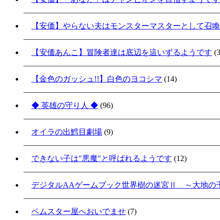
【安価】やらない夫はモンスターマスターとして召喚
【安価あんこ】冒険者達は底辺を這いずるようです
(3
【金色のガッシュ!!】白色のヨコシマ
(14)
◆ 英雄の守り人 ◆
(96)
オイラの出鱈目劇場
(9)
できない子は"悪魔"と呼ばれるようです
(12)
デジタルAAゲームブック世界樹の迷宮Ⅱ ～大地の
ベムスター屋へおいでませ
(7)