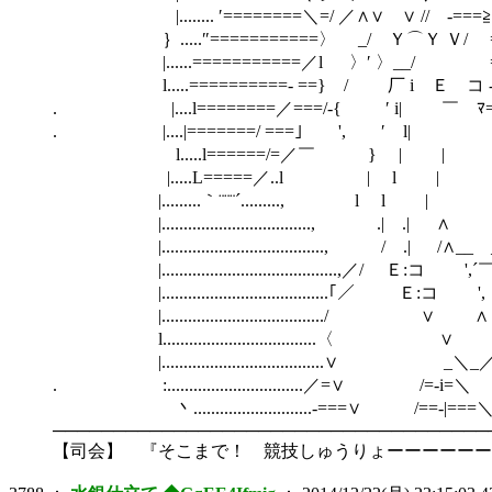
|........ ′========＼=/ ／∧∨ ∨ // -===≧o。-=＞＜...
｝.....″===========〉 _/ Ｙ⌒Ｙ Ｖ/ ===========
|......===========／l 〉′ 〉__/ ============
l.....==========- ==} / 厂 i Ｅ コ -==========／
. |....l========／===/-{ ′ i| ￣ ﾏ=======／......
. |....|=======/ ===｣ ', ′ l| }=====／........
l.....l======/=／￣ } | | ｛===／...........
|.....L=====／..l | l | ｝／...............
|.........｀¨¨¨´........., l l | /.................
|.................................., .| .| ∧ /...........
|....................................., / .| /∧__ _ ..........
|........................................,／/ Ｅ:コ ',´￣ 乂.......
|......................................｢／ Ｅ:コ ', ..
|...................................../ ∨ ∧ ＼..
l...................................〈 
|.....................................
. :...............................／=∨ /=-
丶...........................-===∨ /==-|===
────────────────────────────────────
【司会】 『そこまで！ 競技しゅうりょーーーーーー