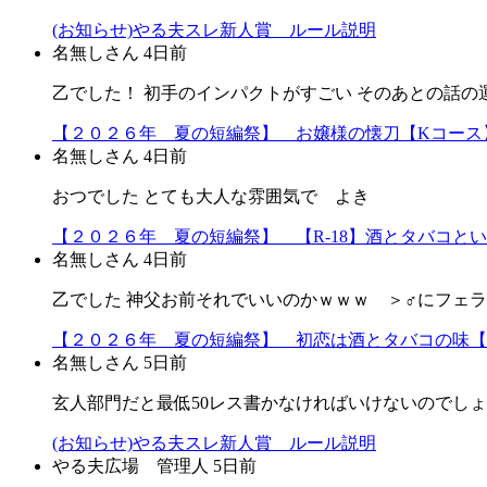
(お知らせ)やる夫スレ新人賞 ルール説明
名無しさん
4日前
乙でした！ 初手のインパクトがすごい そのあとの話の
【２０２６年 夏の短編祭】 お嬢様の懐刀【Kコース
名無しさん
4日前
おつでした とても大人な雰囲気で よき
【２０２６年 夏の短編祭】 【R-18】酒とタバコと
名無しさん
4日前
乙でした 神父お前それでいいのかｗｗｗ ＞♂にフェ
【２０２６年 夏の短編祭】 初恋は酒とタバコの味【
名無しさん
5日前
玄人部門だと最低50レス書かなければいけないのでし
(お知らせ)やる夫スレ新人賞 ルール説明
やる夫広場 管理人
5日前