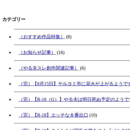
カテゴリー
（おすすめ作品特集）
(8)
（お知らせ記事）
(16)
（やる夫スレ創作関連記事）
(6)
（完）【8月15日】ヤルヨミ市に花火が上がるようで
（完）【R-18（G）】やる夫は明日死ぬ予定のよう
（完）【R-18】エッチな８番出口
(10)