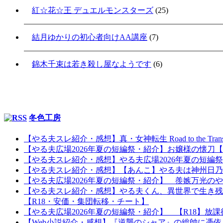
紅☆花☆王 デュエルモンスターズ
(25)
結月ゆかりの初心者向けAA講座
(7)
錦木千束は若き殺し屋なようです
(6)
冬色工房
【やる夫スレ紹介・感想】真・女神転生 Road to the Tr
【やる夫広場2026年夏の短編祭・紹介】お嬢様の懐
【やる夫スレ紹介・感想】やる夫広場2026年夏の短編
【やる夫スレ紹介・感想】【あんこ】やる夫は神州日乃本を
【やる夫広場2026年夏の短編祭・紹介】 羨嫉万光の
【やる夫スレ紹介・感想】やる夫くん、異世界で生き残
【R18・安価・集団転移・チート】
【やる夫広場2026年夏の短編祭・紹介】 【R18】
【Web小説紹介・感想】『逆襲のシャア』の総帥に憑