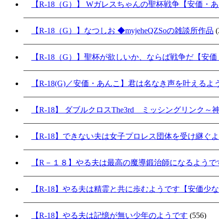
【R-18（G）】 Wガレスちゃんの聖杯戦争【安価・
【R-18（G）】なつしお ◆myjeheQZSoの雑談所作品
(
【R-18（G）】聖杯が欲しいか、ならば戦争だ【安
【R-18(G)／安価・あんこ】君は名なき声を叶える
【R-18】 ダブルクロスThe3rd ミッシングリンク
【R-18】できない夫は女子プロレス団体を受け継ぐ
【R－１８】やる夫は最高の魔導鍛治師になるようで
【R-18】やる夫は精霊と共に歩むようです【安価少
【R-18】やる夫は記憶が無い少年のようです
(556)