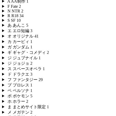
A
AA制作
1
F
Fate
2
N
NTR
2
R
R18
34
S
SF
10
あ
あんこ
5
エ
エロ短編
3
オ
オリジナル
41
カ
カービィ
1
ガ
ガンダム
1
ギ
ギャグ・コメディ
2
ジ
ジュブナイル
1
ジ
ジョジョ
2
ス
スペースオペラ
1
ド
ドラクエ
3
フ
ファンタジー
29
プ
プロレス
1
ペ
ペルソナ
1
ポ
ポケモン
5
ホ
ホラー
2
ま
まとめサイト限定
1
メ
メガテン
2