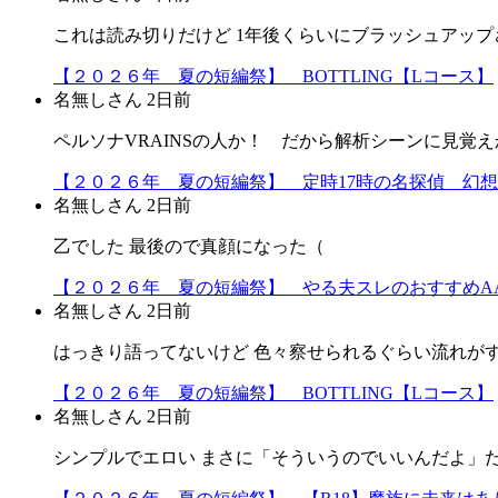
これは読み切りだけど 1年後くらいにブラッシュアップ
【２０２６年 夏の短編祭】 BOTTLING【Lコース】
名無しさん
2日前
ペルソナVRAINSの人か！ だから解析シーンに見覚えか
【２０２６年 夏の短編祭】 定時17時の名探偵 幻
名無しさん
2日前
乙でした 最後ので真顔になった（
【２０２６年 夏の短編祭】 やる夫スレのおすすめA
名無しさん
2日前
はっきり語ってないけど 色々察せられるぐらい流れが
【２０２６年 夏の短編祭】 BOTTLING【Lコース】
名無しさん
2日前
シンプルでエロい まさに「そういうのでいいんだよ」だよ