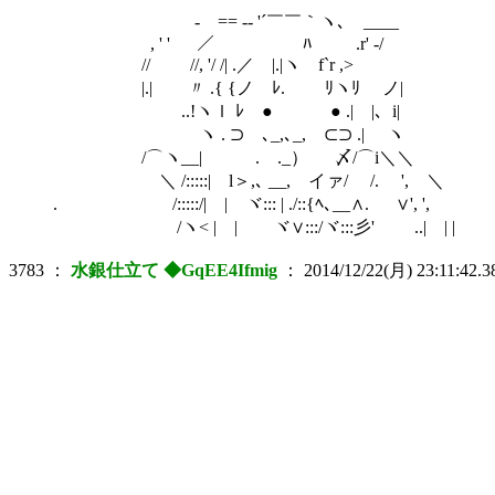
- == -‐ '´￣￣｀ヽ､ ____
, ' ' ／ ﾊ .r' -/
// //, '/ /| .／ |.|ヽ f`r ,>
|.| 〃 .{ {ノ ﾚ. ﾘヽﾘ ゝノ|
ゞ ..!ヽｌ ﾚ ● ● .| |、i|
ヽ . ⊃ ､_,､_, ⊂⊃ .| ヽ
/⌒ヽ__| ゝ .ゝ._） 〆/⌒i＼＼
＼ /:::::| l＞,､ __, イァ/ /. ', ＼
. /:::::/| | ヾ::: | ./::{ﾍ､__∧. ∨', ',
/ヽ< | | ヾ∨:::/ヾ:::彡' ..| | |
3783
：
水銀仕立て ◆GqEE4Ifmig
：
2014/12/22(月) 23:11:42.3