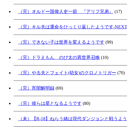
（完）オルドー国偉人史一節 『アリフ兄弟』
(17)
（完）キル夫は運命をひっくり返したようです-NEXT S
（完）できない子は世界を変えるようです
(99)
（完）ドラえもん のび太の異世界召喚
(10)
（完）やる夫とフェイト(幼女)のクロノトリガー
(70)
（完）宵闇解明録
(69)
（完）彼らは星となるようです
(80)
（未）【R-18】ねらう緒は現代ダンジョンと戦うよ