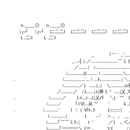
ｎ.____◎ ｎ
|┌‐┘ |┌‐┘ に二二l に二二l に二二l に二二l
Ｌ.二ｺ 
__ < ＼....
＿ ｢￣｀..´.............ミ､ ＼.....
_ ...┤ |..／.......................￣ミト..＼ 丶..
／....... | /...........................................
/..............|l/.........ｉ..................＼...........
. /..................′...ｉ...ﾄ､................ | ＼.........
/.............／｝ ......|...| ＼............|x斧ミ、..
／..........／ /.l...... |.i.|斧ミ丶 .....|乂_ﾘ '|.
. /..........／ {∧...i ...l.|乂rﾘ ＼j "" l.....
/........../ ｢//Ⅵ...从 "" ′ ﾑ ..|l｣l |
. /............′ l 〈（ Ⅵﾄ､ﾄ (:::::::::） ／}...
ｉ.............| } ‐ /´ ＞ 。.. __ .ィ┐ {ﾚ
|.........｢￣￣ミﾄ､| ｒ ′ ／} ,. ＜∧._', .
|..........7 ======＼ {ー 、 ′rく / r=Ｖ ',ーミ乂