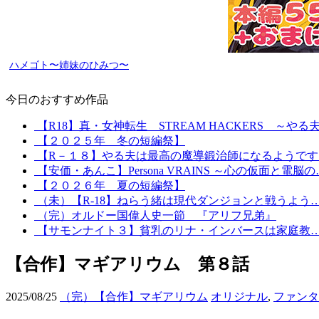
ハメゴト〜姉妹のひみつ〜
今日のおすすめ作品
【R18】真・女神転生 STREAM HACKERS ～やる
【２０２５年 冬の短編祭】
【R－１８】やる夫は最高の魔導鍛治師になるようです
【安価・あんこ】Persona VRAINS ～心の仮面と電脳の
【２０２６年 夏の短編祭】
（未）【R-18】ねらう緒は現代ダンジョンと戦うよう
（完）オルドー国偉人史一節 『アリフ兄弟』
【サモンナイト３】貧乳のリナ・インバースは家庭教
【合作】マギアリウム 第８話
2025/08/25
（完）【合作】マギアリウム
オリジナル
,
ファンタ