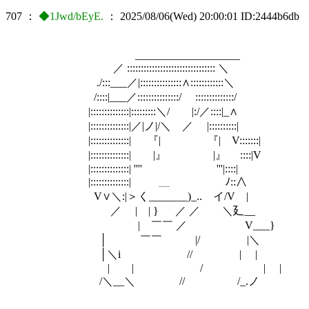
707
：
◆1Jwd/bEyE.
：
2025/08/06(Wed) 20:00:01
ID:2444b6db
___________________
／ :::::::::::::::::::::::::::::::: ＼
./:::___／|:::::::::::::::∧::::::::::::＼
/::::|___／:::::::::::::::/ ::::::::::::::/
|::::::::::::::|:::::::::＼
|::::::::::::::|／|ノ|/＼ ／ |::::::::::|
|::::::::::::::| 『| 『| V:::::::|
|::::::::::::::| |』 
|::::::::::::::| '''' '''|::::|
|::::::::::::::| ＿
V∨＼:|＞く_______)_.. イ/V |
／ | | } ／ ／ ＼廴__
| ￣￣ ／ V___} 気分
│ ￣￣ |/ |＼
│＼i // | |
| | / | |
/＼__＼ // /_.ノ