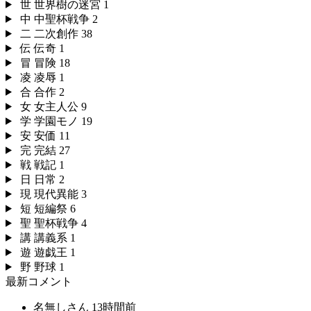
世
世界樹の迷宮
1
中
中聖杯戦争
2
二
二次創作
38
伝
伝奇
1
冒
冒険
18
凌
凌辱
1
合
合作
2
女
女主人公
9
学
学園モノ
19
安
安価
11
完
完結
27
戦
戦記
1
日
日常
2
現
現代異能
3
短
短編祭
6
聖
聖杯戦争
4
講
講義系
1
遊
遊戯王
1
野
野球
1
最新コメント
名無しさん
13時間前