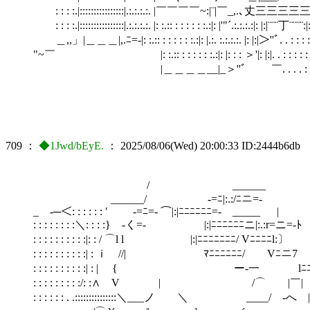
: : : :.|::::::::::::::::|.:.:.:.:. |￣￣￣￣~:|¨|￣_,.､丈
: : : :.|::::::::::::::::|.:.:.:.:. |: :.:: : : : : : :.:|: |'"´.:.:.:.:|: 
＿,,」|＿＿＿|,.ﾆ=-|: :.:: : : : : : :.:|: |.:. :.:.:.:. |: |:|＞''ﾞ. . : : : :.:|: |:| : 
"~￣ |: :.:: : : : : : :.:|: |: : : ＞'|: |:|. . : : : : : : : :|: |:|:
|＿＿＿＿__|_＞''ﾞ ￣. . . . : : :
. . . : : : : : : . . . . . : 
709
：
◆1Jwd/bEyE.
：
2025/08/06(Wed) 20:00:33
ID:2444b6db
/ ______ /⌒l...} | . . . . . . . : : : : :
______/ -=ﾆ|:.:/ﾆニ=- }./〈 . . . . . . . : : 
_ -─＜: : : : : : ′ -=ﾆ=‐ ⌒|:|ﾆﾆﾆﾆﾆﾆ=- _____ | . . . . . .
: : : : : : : :＼: : : :} -く=‐ |:|ﾆﾆﾆﾆﾆﾆニ|:.:r=ニ=‐ﾄ . .
: : : : : : : : : :|: : / ⌒l l |:|ﾆﾆﾆﾆﾆﾆﾆ/ Vﾆﾆﾆﾆl:〕 . 
: : : : : : : : : :| : ｉ //| ﾏﾆﾆﾆﾆﾆﾆ/ Vﾆニ7 . . .
: : : : : : : : : :| : | { ー‐一 lﾆﾆ/ . . .
: : : : : : : : :/: :∧ V | /⌒ |￣| . . . 
: : : : : : . .:::::::::::::::＼___ノ ＼ ____