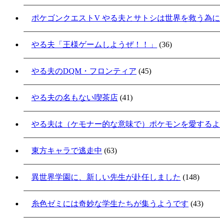
ポケゴンクエストV やる夫とサトシは世界を救う為
やる夫「王様ゲームしようぜ！！」
(36)
やる夫のDQM・フロンティア
(45)
やる夫の名もない喫茶店
(41)
やる夫は（ケモナー的な意味で）ポケモンを愛するよ
東方キャラで逃走中
(63)
異世界学園に、新しい先生が赴任しました
(148)
糸色ゼミには奇妙な学生たちが集うようです
(43)