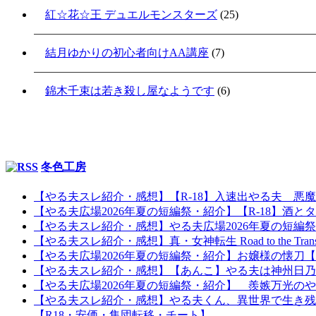
紅☆花☆王 デュエルモンスターズ
(25)
結月ゆかりの初心者向けAA講座
(7)
錦木千束は若き殺し屋なようです
(6)
冬色工房
【やる夫スレ紹介・感想】【R-18】入速出やる夫 悪
【やる夫広場2026年夏の短編祭・紹介】【R-18】酒とタ
【やる夫スレ紹介・感想】やる夫広場2026年夏の短編
【やる夫スレ紹介・感想】真・女神転生 Road to the Tr
【やる夫広場2026年夏の短編祭・紹介】お嬢様の懐
【やる夫スレ紹介・感想】【あんこ】やる夫は神州日乃本を
【やる夫広場2026年夏の短編祭・紹介】 羨嫉万光の
【やる夫スレ紹介・感想】やる夫くん、異世界で生き残
【R18・安価・集団転移・チート】