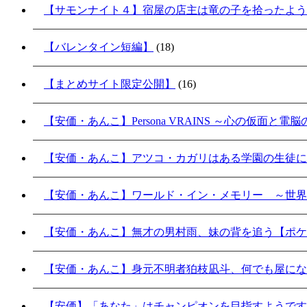
【サモンナイト４】宿屋の店主は竜の子を拾ったよう
【バレンタイン短編】
(18)
【まとめサイト限定公開】
(16)
【安価・あんこ】Persona VRAINS ～心の仮面と電
【安価・あんこ】アツコ・カガリはある学園の生徒に
【安価・あんこ】ワールド・イン・メモリー ～世界
【安価・あんこ】無才の男村雨、妹の背を追う【ポケ
【安価・あんこ】身元不明者狛枝凪斗、何でも屋にな
【安価】「あなた」はチャンピオンを目指すようです