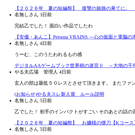
【２０２６年 夏の短編祭】 復讐の旅路の果てに。 
名無しさん
3日前
完結乙でした！ 面白い作品でしたわ
【安価・あんこ】Persona VRAINS ～心の仮面と電脳
名無しさん
4日前
うーむ、このうたわれるもの感
デジタルAAゲームブック世界樹の迷宮Ⅱ ～大地の千年
やる夫広場 管理人
4日前
玄人の部は最低５０レスとさせて頂きます。 またファ
(お知らせ)やる夫スレ新人賞 ルール説明
名無しさん
5日前
乙でした！ 初手のインパクトがすごい そのあとの話の
【２０２６年 夏の短編祭】 お嬢様の懐刀【Kコース
名無しさん
5日前