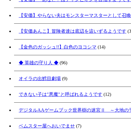
【安価】やらない夫はモンスターマスターとして召喚
【安価あんこ】冒険者達は底辺を這いずるようです
(3
【金色のガッシュ!!】白色のヨコシマ
(14)
◆ 英雄の守り人 ◆
(96)
オイラの出鱈目劇場
(9)
できない子は"悪魔"と呼ばれるようです
(12)
デジタルAAゲームブック世界樹の迷宮Ⅱ ～大地の
ベムスター屋へおいでませ
(7)