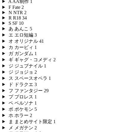
A
AA制作
1
F
Fate
2
N
NTR
2
R
R18
34
S
SF
10
あ
あんこ
5
エ
エロ短編
3
オ
オリジナル
41
カ
カービィ
1
ガ
ガンダム
1
ギ
ギャグ・コメディ
2
ジ
ジュブナイル
1
ジ
ジョジョ
2
ス
スペースオペラ
1
ド
ドラクエ
3
フ
ファンタジー
29
プ
プロレス
1
ペ
ペルソナ
1
ポ
ポケモン
5
ホ
ホラー
2
ま
まとめサイト限定
1
メ
メガテン
2