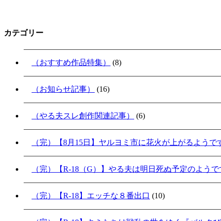
カテゴリー
（おすすめ作品特集）
(8)
（お知らせ記事）
(16)
（やる夫スレ創作関連記事）
(6)
（完）【8月15日】ヤルヨミ市に花火が上がるようで
（完）【R-18（G）】やる夫は明日死ぬ予定のよう
（完）【R-18】エッチな８番出口
(10)