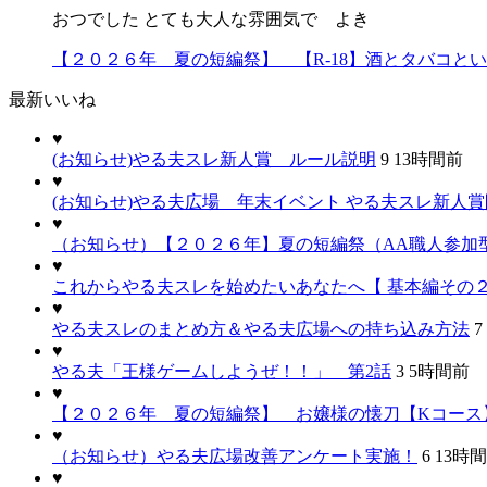
おつでした とても大人な雰囲気で よき
【２０２６年 夏の短編祭】 【R-18】酒とタバコと
最新いいね
♥
(お知らせ)やる夫スレ新人賞 ルール説明
9
13時間前
♥
(お知らせ)やる夫広場 年末イベント やる夫スレ新人
♥
（お知らせ）【２０２６年】夏の短編祭（AA職人参加
♥
これからやる夫スレを始めたいあなたへ【 基本編その２
♥
やる夫スレのまとめ方＆やる夫広場への持ち込み方法
7
♥
やる夫「王様ゲームしようぜ！！」 第2話
3
5時間前
♥
【２０２６年 夏の短編祭】 お嬢様の懐刀【Kコース
♥
（お知らせ）やる夫広場改善アンケート実施！
6
13時
♥