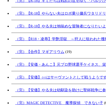
（完）【R-18】キミたちは戦乱の世をゆく『バルク
（完）【R-18】やらない夫はロボ乗り傭兵ワタリド
（完）【R-18】やる夫は地味めな冒険者になりたい
（完）【R18・凌辱】学艶淫獄 ～狩人に狙われた獲物
（完）【合作】マギアリウム
(19)
（完）【安価・あんこ】元プロ野球選手ケイネス、栄
（完）【安価】○○はサーヴァントとして戦うようで
（完）【安価】やる夫は幼馴染を助けに聖杯戦争に参加
（完）MAGIC DETECTIVE 魔導探偵 できない子
(