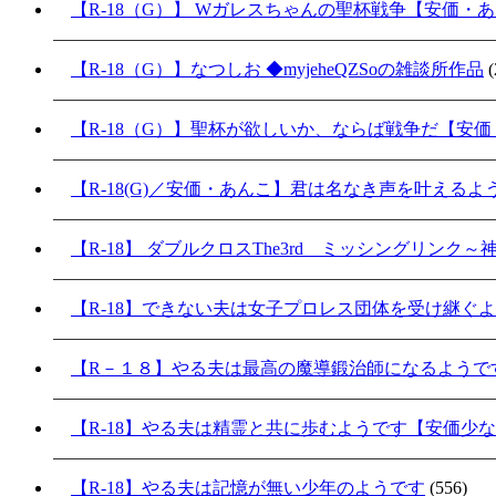
【R-18（G）】 Wガレスちゃんの聖杯戦争【安価・
【R-18（G）】なつしお ◆myjeheQZSoの雑談所作品
(
【R-18（G）】聖杯が欲しいか、ならば戦争だ【安
【R-18(G)／安価・あんこ】君は名なき声を叶える
【R-18】 ダブルクロスThe3rd ミッシングリンク
【R-18】できない夫は女子プロレス団体を受け継ぐ
【R－１８】やる夫は最高の魔導鍛治師になるようで
【R-18】やる夫は精霊と共に歩むようです【安価少
【R-18】やる夫は記憶が無い少年のようです
(556)