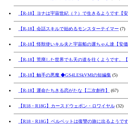
【R-18】ヨナは宇宙世紀（？）で生きるようです【
【R-18】会話スキルで始めるモンスターテイマー
(7)
【R-18】怪獣使いキル夫と宇宙船の運ちゃん達【安
【R-18】荒廃した世界でも天の道を往くようです。
【R-18】触手の悪魔 ◆GS4LESkVMIの短編集
(5)
【R-18】運命たちきる恋がたな【二次創作】
(67)
【R18・R18G】カースドウェポン・ロワイヤル
(32)
【R18・R18G】ベルベットは復讐の旅に出るようで