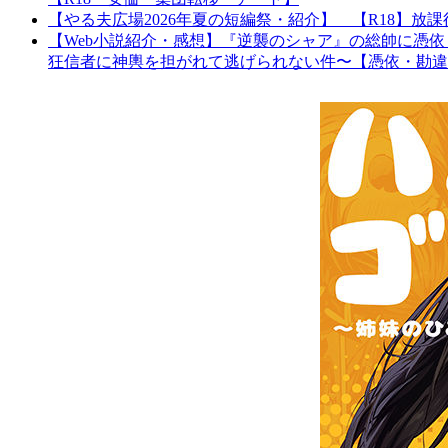
【やる夫広場2026年夏の短編祭・紹介】 【R18】
【Web小説紹介・感想】『逆襲のシャア』の総帥に憑
狂信者に神輿を担がれて逃げられない件〜【憑依・勘違