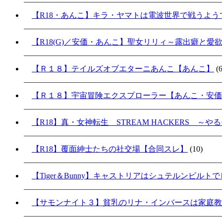
【R18・あんこ】キラ・ヤマトは電波世界で戦うよ
【R18(G)／安価・あんこ】聖女リリィ～露出癖と愛
【Ｒ１８】テイルズオブエターニあんこ【あんこ】
(6
【Ｒ１８】宇宙冒険エクスプローラー【あんこ・安価
【R18】真・女神転生 STREAM HACKERS 
【R18】覆面紳士たちの社交場【合同スレ】
(10)
【Tiger＆Bunny】キャストリアはシュテルンビル
【サモンナイト３】貧乳のリナ・インバースは家庭教