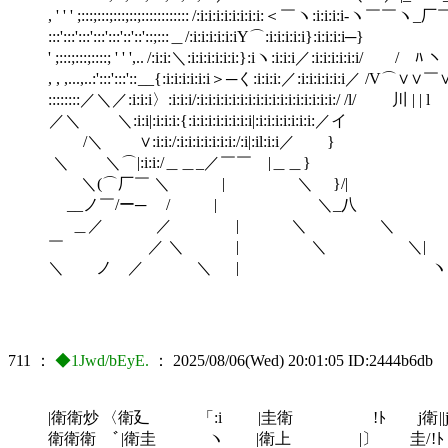
, ' ' ' ;:::;:::;:::;::;:::::::::::: /:i:i:i:i:i:i:i:i:＜￣ヽ:i:i
:::':::':::':::':::'::'::'::;:::＿/:i:i:i:i:i:iΥ⌒:i:i:i:i
' ;:::;:::;::::; ' ' ',.. /:i:i:＼:i:i:i:i:i:i:}:iヽ:i:i:i／:
, , ,...,..:':::':::':: __{:i:i:i:i:i:i＞─く:i:i:i:／:i:i:i:i:i:
::::::::／＼／:i:i:i〉:i:i:i/:i:i:i:i:i:i:i:i:i:i:i:i:i:i:i:i:i:/ 
／＼ ＼:i:i|:i:i:i:{:i:i:i:i:i:i:i:i|:i:i:i:i:i:i:i:／イ r┘
/＼ ∨:i:i:/:i:i:i:i:i:i:i:/:i|:il:i:i／ } ∥＿∥
＼ ＼⌒|:i:i:/＿＿_／￣￣ |＿＿} {＿_/ | ＼ 
＼(⌒厂￣ ＼ | ＼ }/| | ／ | | ' ,.'::
__ノ￣/ー─ / | ＼_八 厂 | 入 ,..:'::::::;'
＿／ ／ | ＼ ＼ / | ／ ‘， :::; 
￣ ／ ＼ | ＼ ＼| ／ | / ＼ ＼ ‘， ;::
＼ ノ ／ ＼ | ヽ / ／ ｜/ ＼ | , ';::::
711
：
◆1Jwd/bEyE.
：
2025/08/06(Wed) 20:01:05
ID:2444b6db
|衛衛炒 〈衛廴 「:i |圭衛 !ﾄ j衛 ||j| j彳
衛衛衛 ﾞ|衛圭 ヽ |衛上 |〕 圭/ !ﾄ j衛'ﾆ_-