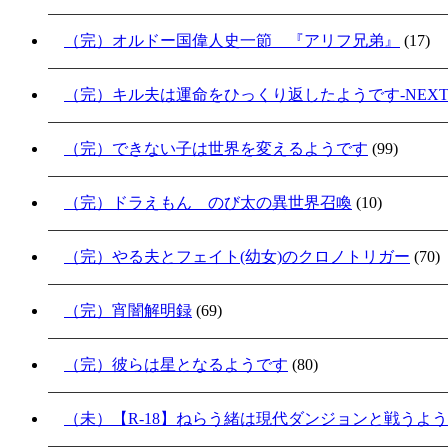
（完）オルドー国偉人史一節 『アリフ兄弟』
(17)
（完）キル夫は運命をひっくり返したようです-NEXT S
（完）できない子は世界を変えるようです
(99)
（完）ドラえもん のび太の異世界召喚
(10)
（完）やる夫とフェイト(幼女)のクロノトリガー
(70)
（完）宵闇解明録
(69)
（完）彼らは星となるようです
(80)
（未）【R-18】ねらう緒は現代ダンジョンと戦うよ