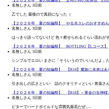
【２０２６年 夏の短編祭】 定時17時の名探偵 幻
名無しさん
3日前
乙でした 最後ので真顔になった（
【２０２６年 夏の短編祭】 やる夫スレのおすすめA
名無しさん
3日前
はっきり語ってないけど 色々察せられるぐらい流れが
【２０２６年 夏の短編祭】 BOTTLING【Lコース】
名無しさん
3日前
シンプルでエロい まさに「そういうのでいいんだよ」だよ
【２０２６年 夏の短編祭】 【R18】魔族に未来はあり
名無しさん
3日前
引き出しの広さといい 話のクオリティといい 胃薬さ
【２０２６年 夏の短編祭】 【R18】～黄金の女神様～
名無しさん
3日前
ビターでハードボイルドな雰囲気最高だぜ......