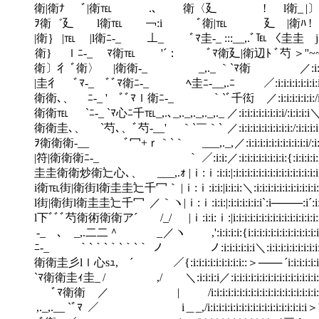
衛|衛ﾅ ﾞ|衛℡ .､ 衛〈廴 ! l衛_ |〕
ｦ衛゛廴 l衛℡ ￢:i ﾞ衛|℡ 廴 |衛ﾊ ! l衛
|衛｝ |℡ |l衛ﾆ-_ ⊥_ ﾞﾏ圭-_ :::__,.ﾞ
衛} ｌﾆ-_ ﾏ衛℡ '´： ﾞﾏ衛廴|衛辺ﾄ ﾞ芍 ＞'
衛〕彳 ﾞ衛〉 |衛衛-_ _,._ ｀`ﾏ衛 ／:i:i:i:i:i:i:i
|圭彳 ﾞﾏ-_ ﾞﾞﾏ衛ﾆ-_ ﾍ圭ﾆ-__,.ﾆ ／:i:i:i:i:i:i:i:i:i
衛衛､、 ﾆ-_ ' ﾞﾞﾏｌ衛ﾆ-_ ｀`ﾞ千衒 ／:i:i:i:i:i:i
衛衛℡ `ﾆ-_ `ﾏ心ﾆ千℡_,.､_,._,._,._,._ ／:i:i:i:i:i
衛衛圭､、 `芍､、ﾞ芍-__' ｀`￣｀` ／:i:i:i:i:i:i:i:i:i:/:i:i:i
ｦ衛衛衛-__ ﾞ冖+ｒ｀`｀ ___,._, ／:i:i:i:i:i:i:i:i:i:i:i/:i
|符|衛衛衛ﾆ-_ ｀ ／:i:i:／:i:i:i:i:i:i:i:i:{:i:i:i:i:i
圭圭衛衛炒衛辷心､、 ___,.ｫ |ｉ:ｉ:i:i:|:i:i:i:i:i:i:i:i:i:i:i:i:
i衛℡街|衛街l衛圭圭辷千冖｀ |ｉ:ｉ:i:i:|i:i:i:＼:i:i:i:i:i:i:i:
l街|衛街l衛圭圭辷千冖 ／｀ヽ|ｉ:ｉ:i:i:|:i:i:i:i:i:i`:
l下ﾞﾞﾞ芍衛術衛衛ア´ /_/ |ｉ:i:i:ｉ:|i:i:i:i:i:i:i:i:i:i:
-_ ､ _,.二二＾ _ ／ヽ ,':i:i:i:i:{i:i:i:i:i:i:i:i
ﾆ-_ ｀`｀`｀`｀`｀ ノ ノ:i:i:i:i:i:i＼:i:i:i:i:i:i
衛衛圭彡lｌ心sｭ, ´ ／{:i:i:i:i:i:i:i:i:i::
`ﾏ衛衛圭ｨ圭_ / ,/ ＼:i:i:i:i／:i:i:i:i:i:i:
ﾞﾏ衛衛 ／ | /i:i:i:i:i:i:i:i:i:i:i:i
,._,.__ `ﾞﾏ ／ i＿_,/i:i:i:i:i:i:i:i:i