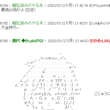
6184
 ： 
梱包済みのやる夫
 ： 
2020/01/27(月) 21:42:16
ID:PVysH+M
 最低30倍かよ（白目） 
6185
 ： 
梱包済みのやる夫
 ： 
2020/01/27(月) 21:43:51
ID:yMqRx/V
 大金持ちぃ 
6186
 ： 
廃村 ◆6h.pkhIPQ2
 ： 
2020/01/27(月) 21:44:20
ID:5H5rLAX
 　　　　　　　　　　　　　　　　　　　　　 ヽ 
 　　　　　　　　　　　　 __ ,,＞‐=≡==-､,ﾍ＼ 
 　 　　　　　 　 ､_-‐='": : : : : : : : : : : : : : : ::ゝ-､ 
 　　　　　　　　　 ｀¨／: : : : : ;,: : : : : : : : : : :: ::t-ﾞゝ 
 　　　　　　　　　 ／: : : : : : iii : : : : : : : : : : : : : ﾊ 
 　　　　　　　　／: : : : : : : :ii, : : : : :ﾊ: :，: :i : : : ::ﾍ 
 .　　　　　　 ∠::,,/: : :/: : /!/!: :: ::V .ﾏ:Iﾏ: :i : : :ｉ: :ﾍ 
 　　　 　 ∠´イ´ﾊ: : :{::::/' ﾘ |: :: ::/　'ﾏ! ﾏ::i! :: ::} :::ﾍ 
 　　　　　　　　 ﾑ: : : i／｀`¨ !: : / `¨´ｿ .ヽ}: : : }: :z-ゝ 
 　　　　　　　　 |: : : / ｨ=＝ｪ,Ｉ!:/u　 ｨ＝=ｯﾊ: ::/:!-=ゝ　　　　　ごじゅう
 　　　　　 　 　 {: : :∧ ヽ Ο; ﾚ　 υ; Ο ".!::::/ﾕI 
 　　　　　　　　 V!∧_l　　==　　､ 　 .==´　|:/,ノ､| 
 　　　　　　 　 　 ” 　'{ u　 ｨ_　 ´　　　　　 ,}!/ヽ 