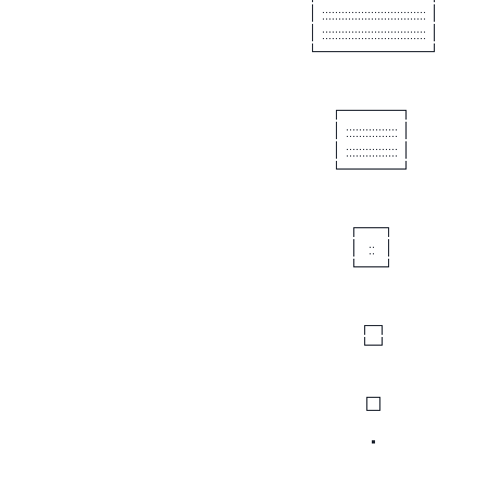
 　　　　　　　　　　　　　　　　　　　　　　　　　│::::::::::::::::::::::::::::::::│ 
 　　　　　　　　　　　　　　　　　　　　　　　　　│::::::::::::::::::::::::::::::::│ 
 　　　　　　　　　　　　　　　　　　　　　　　　　└──────┘ 
 　　　　　　　　　　　　　　　　　　　　　　　　　　　┌───┐ 
 　　　　　　　　　　　　　　　　　　　　　　　　　　　│::::::::::::::::│ 
 　　　　　　　　　　　　　　　　　　　　　　　　　　　│::::::::::::::::│ 
 　　　　　　　　　　　　　　　　　　　　　　　　　　　└───┘ 
 　　　　　　　　　　　　　　　　　　　　　　　　　　　 　┌─┐ 
 　　　　　　　　　　　　　　　　　　　　　　　　　　　 　│ :: │ 
 　 　　　　　　　　　　　　　　　　　　　　　　　　　　　└─┘ 
 　　　　　　　　　　　　　　　　　　　　　　　　　　 　 　 ┌┐ 
 　　　　　　　　　　　　　　　　　　　　　　　　　　 　 　 └┘ 
 　　　　　　　　　　　　　　　　　　 　 　 　 　 　 　 　 　 □ 
 　　　　　　　　　　　　　　　　　　　　　　　　　　　　　　 ・ 