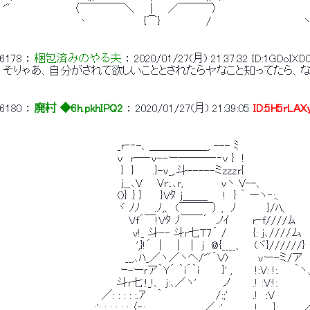
 '"　　 　 　 　 　 〈￣￣￣￣＼　　|　　／￣￣￣〉 
 　　 　 　 　 　 　 丶　 　 　 　 　 {⌒}　　　　　　/　　　　　　　　　　　　ヽ
6178
 ： 
梱包済みのやる夫
 ： 
2020/01/27(月) 21:37:32
ID:1GDoIXD
 そりゃあ、自分がされて欲しいこととされたらヤなこと知ってたら、な
6180
 ： 
廃村 ◆6h.pkhIPQ2
 ： 
2020/01/27(月) 21:39:05
ID:5H5rLAX
 　　　　　　　　　　　　　　　_r‐‐-、＿＿＿＿＿_, --- ﾐ 
 　　　　　　　　　　　　　　　v　r―‐v--ー―――‐‐v }　! 
 　　　　　　　　　　　　　　　 }　}　　 .}-v_,.斗-----ミzzzr{ 
 　　　　　　　　　　　　　　　 j__､V 　 Vr:.､r,　　　　　vヽ V--、 
 　　　　　　　　　　　　　　　()} .} }　　 }Vﾀ j＿＿_　　!　} ｀ ーヽ‐:、 
 　　　　　　　　　　　　　　　ヾ ﾉﾉ 　 .ﾉ,、 (￣￣￣） ,　ﾉ　　　　}/ﾊ、 
 　　　　　　　　　　　　　　　 　Vf´￣!Vﾀ ﾉ￣￣´　ノｲ　　　r‐f////
 　　　　　　　　　　　　　　　　　ｖ!_ 斗-- 斗r七Ｔ7´ /　　　 {: j､////ム 
 　　　　　　　　　　　　　　　　　 ',}!´　|　　|　 |　j　@{____、　 
 　　　　　　　　　　　　　　　　__,､ﾊ_／ヽ／ヽヘ/'"´Ｖ)　　 　 vー-ミ/ア 
 　　　　　　　　　　　　　　　 ｰ-ーｒア｀Y´ ｀i´｀i　　　}' ,　　　!:
 　　　　　　　　　　　　　 　 斗ｒ七:!_!、 j:､／ヽ'　　　 ノ　　　.! :V:!:.　 　　
 　　　　　　　　　　　 　 ／: : : : :.ｱ　 ｀　　　　　　　/:;' 　 　 .!　:V　　　　
 　　　　　　　　　　　 ,.:': : : : : : 〈‐:.、　　　　　　_／ ;'　　　　.!　　}:.　　　