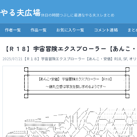
やる夫広場
休日の時間つぶしに最適なやる夫スレまとめ
作者一覧
作品一覧
お気に入り一覧
コメント連絡
まと
【Ｒ１８】宇宙冒険エクスプローラー【あんこ・
2025/07/21
【Ｒ１８】宇宙冒険エクスプローラー【あんこ・安価】
R18
,
SF
,
オリ