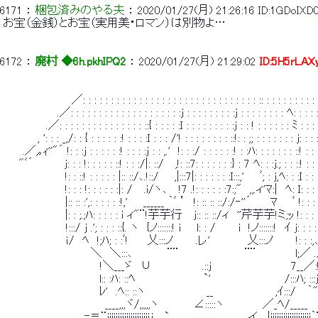
6171
 ： 
梱包済みのやる夫
 ： 
2020/01/27(月) 21:26:16
ID:1GDoIXD
 お宝（金銭）とお宝（実用美・ロマン）は別物よ… 
6172
 ： 
廃村 ◆6h.pkhIPQ2
 ： 
2020/01/27(月) 21:29:02
ID:5H5rLAX
 　 　 　 　 　 　 ／: : : : : : : : : : : : : : : : : : : : : : : : : : : : : : : :: : : : : : : : : :
 　　　　　 　 .／: : : : : : : : : : : : : : : : : : : :j : : : : : : : : :j : : : : : : : : ﾍ: : : : 
 　　　　 　.／: : : : : : : : : : : : : : : ::{ : : : : :I : : : : : : : : :j : : ! : : : : : : ﾐ : : :
 　 　 　 , ': : : _,/: : { : : : : : :! : : : :I : : : /'! : : : : : : : : ::!: : ;; : : : : : : : j: : : 
 　　 .／,｡ｨ''"´ !: : :j : : : : : :! : : : :j : : ,.'　!: : :/ : : : : : :! : :ﾊ: : : : : : : ::! : : :
 　　"ﾞ´　　　　j: : : !: : : : : ::! : : :/|: ::/　 ,!: ::7: : : : : : :} : 7 ﾍ: : :j.; : : ::! : : : :
 　　　　　　 　 !: : ::! : : : : : |:: ::/､.!::/　　,|:::7|: : : : : : :I:::,'　　ﾞ; : j,ﾍ: : :I : : : : 
 　　　　　　 　 !: : : !: : : : : :|: / 　.i/ヽ､　 !7 .!: : : : : :7:;"　,,.ィ'ﾏ:|　ﾍ: I: : : : : 
 　　　　　　 　 |:: :: :',: : : : : :!,'　　______ ｀ﾞ ’　!: :: :: ::/:/‐''´　　 
 　　　　　　 　 |: : ;.;ﾊ: : : : : i ィ"¨!芋芋行　 j:: :: ::/ィ　''芹芋芋!ミ;ｯ !: : : : ::
 　　　　　　　　!:::/ j .'; : : : ::{. ヽ　{ノ:::::::! i　　l: : /　 　 i　!ノ:::::
 　　　　　　　　ｉ/　ﾍ　!;ﾊ; : :ﾞ!　　 乂:::ノ　 　 .レ' 　 　 　 乂:::ノ　 　 !: : :,
 　　 　 　 　 　 　 　 ＼　＼:::､　　　　 ¨¨　　　　　　　　 ¨¨　
 　　　　　　　　　 　 　 !＼___ゞ　∪　　　　　　 .::j　 　 　 　 　 　 　 7__／:!
 　　　　　　 　 　 　 　 l:: :ﾊ: ::ﾍ　 　 　 　 　 　 `'　　　　　　　　　
 　　　　　　 　 　 　 　 ﾚ'　.ﾍ:: ::ヽ　　　 　 　 　 __　　　　　　 　 ,ｲ:::/　 ｀"
 　　　　　　　　　　　　　____,,,ヾ/,,,,,ヽ　　　 　∠:::::ヽ　　　 　 ／
 　　　　　　　 　 ,,,｡=≡¨iiiiiiiiiiiiiiiiiiiｉj 　` ､　　 　 　 　 　 , イ　.|iiiiiiiiiiiiiiiiiii｀