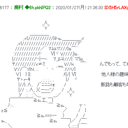
6177
 ： 
廃村 ◆6h.pkhIPQ2
 ： 
2020/01/27(月) 21:36:30
ID:5H5rLAX
 　　　　　　　　　　　　　_人_ 
 　　　　　　　　　　　　　｀Ｙ´ 
 　　　　　　　　　＿＿＿＿_ 
 　　　　　　　,ィ{///////////}iトs｡＿＿＿＿,ィ 
 　　　　　,ィ{////////////////////////ア´ 
 　 　 　 ///////////／´ ﾏﾑkマ///}is⌒´ 
 　　 　 '///////////!'　 　 Ⅵヾ V////,}is､ 
 　　　 {//////////'‐|―- 　 ﾏ_jI斗///|｀マ}is_ 
 　　　 ﾔ/////////ｨ≠ミ　　 　 ＿ V//ｋ 　 ￣｀　　　　んでも
 　　　　V'//⌒Y{Ｎ:.:.:.　　 '　ヽ ´￣ﾞ.:l'/ﾊ/} 
 　　　　 ∨|　 } }|　　　　　　　　　　 ﾒ|/| Ⅵ　　　　　　　　他
 　　　　　ﾔゝr-ｷ　　　 , ; ; ; , ,　　 　 }/　 ヾ 
 　　　　　 }//}:.∧,　 /＾ﾆﾆﾆ=ｫ　 　 /　　　　　　　　　　　販路
 　　　　　 |// ::..∧; 乂ー--'ソ　　 /　_人_ 
 　　 　 　 У　::.　::＼;_,￣￣　,_;／ 　 ｀Ｙ´ 
 　　 {￣￣￣￣￣≧s｡工_￣} 
 　　ﾉ:::..　　　　　　　　　 　 ￣　≧s｡_　　 　 γヽ 
 z≦　　　　　　　　　　　　　　　　　 ／　　　 /　 } 
 　　 　 　 　 　 　 　 ≧s｡===―　　〉　　　 /　 / 
 s｡_　　　　　　　　　　　　　 ≧s｡　￣￣}／　/￣｀ 
 　　＼　　　　　　　 　 　 　 　 　 　 　 〈..:::::::{´￣｀ 