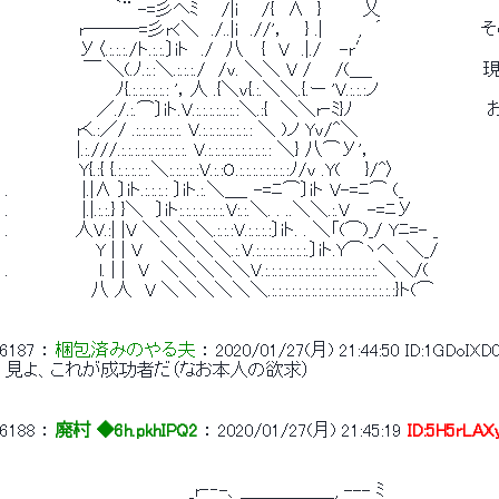
 　　　　　　　 　 ｀¨ -=彡ヘﾐ 　 /|i 　 /{　∧　} 　 　 乂 
 　　　　　　r───=彡r<＼　./..|i　.//'，　 } .| 　 　,　´
 　　　　　　У〈.:.:.:./ト.:.:.〕iト　./　八　 {　V　.|./　 -r′ 
 　　　 　 　 ￣ ＼(.ﾉ.:.:＼.:.:.:./　/v. ＼＼ V / 　 /(＿_
 　　　　　　　　　ﾉ{.:.:.:.:.:.: '，人 .{＼v{.:.＼＼.{.ー 'V.:.:.:ノ 
 　　　　　　　 ／./.:.⌒〕iト.V.:.:.:.:.:.:.:＼.:{　＼＼r‐ﾐ}ﾉ　　　
 　 　 　 　 rく.:／/ .:.:.:.:.:.:.:. V.:.:.:.:.:.:.:.: ＼ )ノ Yv/^＼ 
 　 　 　 　 |.:.///.:.:.:.:.:.:.:.:.:.:. V.:.:.:.:.:.:.:.:.:.: ＼} 八⌒У'， 
 　　　　　　Y{.:{ {.:.:.:.:.:.＼:.:.:.:.:V.:.:O.:.:.:.:.:.:.:.:ﾉ/v .Y(　　}/^〉 
 .　　　　　　|.|∧ 〕iト.:.:.:.: 〕iト.:.＼＿_ -=ﾆ⌒〕iト V-=ﾆ⌒ (_ 
 .　　　　　　|.|.:.:.} }＼　〕iト:.:.:.:.:.:.:.V:.:.＼. . ..＼＼.:.V　 -=ﾆУ 
 .　　　　　 人V.:| |V ＼＼＼＼.:.:.:V.:.:.:.:〕iト. . ＼「(⌒)_/ Yﾆ=- _ 
 　　　　 　 　 Y | | V　 ＼＼＼＼.:.V.:.:.:.:.:.:.:.:.〕iト.Y⌒ヽヘ　＼_/ 
 .　　　　 　 　 l. | |　V　＼＼＼＼＼V.:.:.:.:.:.:.:.:.:.:.:.:.:.:.:.:.:.＼＼/( 
 　　　　　　　八 人　V ＼＼＼＼＼＼.:.:.:.:.:.:.:.:.:.:.:.:.:.:.:.:.:.:.:}ト(⌒ 
6187
 ： 
梱包済みのやる夫
 ： 
2020/01/27(月) 21:44:50
ID:1GDoIXD
 見よ、これが成功者だ（なお本人の欲求） 
6188
 ： 
廃村 ◆6h.pkhIPQ2
 ： 
2020/01/27(月) 21:45:19
ID:5H5rLAX
 　　　　　　　　　　　　　　　_r‐‐-、＿＿＿＿＿_, --- ﾐ 