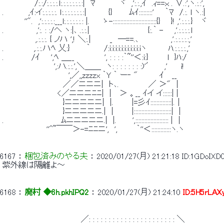
 　 　 　 　 /:.:/:.:.:.:.l:.:.:.:.:.:.:.:|　ﾏ　　　　 ヾ　,':.:.,ｲ　.ｨ==ｘ . ∨.:',ヽ.:.:', 
 .　　　　 ,ｲ:イ:.:.:.:.:. ｌ:.:.:.:.:.:.:.:|　　　　{}　　　ﾑｲ:::::::::'　　｀ﾏ　/.:. l ヽ.:| 
 　　　　''".　,':.:.:.:.:___l:.:.:.:.:.:.: |.　 　ゝ-:::::::::::::::::::::::::::::{} 　 }! ,'.:.
 .　　　　 　 ,':. : :/ヘ ヽ:|､ .:.:.| 　 　 　 　 　 　 　 {:.｀ -　　,'.:.:.:.:.l 
 　　　　　　,.:.:.:. { ノハ ',! ＼:.|　　　 _　―==.､　 　 　 　 ,'.
 .　　　　　 ,.:.:.ハﾍ 乂:}　　　｀ 　　/:i:i:i:i:i:i:i:i:i:i:iヽ　　 　 ﾊ.:.:.:.:.,' 
 .　　　　　/ｲ　　',ﾍ ＿__　　　　　 ', : : : :｀~''＜:i:}　　　 l　}ﾊ:/　　　　　　
 　　　　　　 　 　 ',:ハ.:.:.',＼＿＿　ヽ: : : : : : : :)'′ 　 ,'　　 i! 
 　　　　　　　　　　　　',／,,zzzzx ｀Y ｀ ー‐ "　　 　 ｲ 　__ 
 　　　　　　　　　　　／／ニニニ|　ト､.　　 　 　 ／ ＞"　| 
 　　　　　　　　　　<／ニニニﾆﾆ|　|　 ＞ 。__ ｲイ イ::::::| | 
 　　　　　　　　　　　}ニニニニニ|　|. 　 　 |=彡ｲ::::::::::::::|.│ 
 　　　　　　　　　　　}ニニニニニ.|　| 　 　 |:::::::::::::::::::::::::|　| 
 .　　　　　　　 　 　 ﾑニニニニニ.|　|.　 　 ',:::::::::::::::::::::: |　| 
 　　　　　　　　''^~￣￣＞-=ﾆﾆニ',　', 　　　｀''＜:::::::::::::ヽ.ヽ 
6167
 ： 
梱包済みのやる夫
 ： 
2020/01/27(月) 21:21:18
ID:1GDoIXD
 紫外線は隔離よ～ 
6168
 ： 
廃村 ◆6h.pkhIPQ2
 ： 
2020/01/27(月) 21:24:10
ID:5H5rLAX
 　　　　　　　　 　 　 　 　 ／: : : : : : : : : : : : : : : : : : : : : : ＼ 