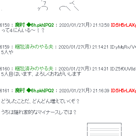
 　　　　 　 　 　 　 　 ｀７　　　　 　 　-く 
 .　　　　 　 　 　 　 γ⌒)　　 　(⌒＼　＼ 
6158
 ： 
廃村 ◆6h.pkhIPQ2
 ： 
2020/01/27(月) 21:13:58
ID:5H5rLAX
 って４にんいる～！？ 
6159
 ： 
梱包済みのやる夫
 ： 
2020/01/27(月) 21:14:21
ID:yMqRx/V
 5人や 
6160
 ： 
梱包済みのやる夫
 ： 
2020/01/27(月) 21:14:31
ID:Z5f0UV8d
 5人目はいます、よろしくおねがいします 
6161
 ： 
廃村 ◆6h.pkhIPQ2
 ： 
2020/01/27(月) 21:16:39
ID:5H5rLAX
 どうしたことだ、どんどん増えていくぞ？ 
 うちは隠れ家的なマイナースレでは？ 
 　　　　　　　　　　　　　　　　　　　　　　　　　┌──────┐ 
 　　　　　　　　　　　　　　　　　　　　　　　　　│::::::::::::::::::::::::::::::::│ 
 　　　　　　　　　　　　　　　　　　　　　　　　　│::::::::::::::::::::::::::::::::│ 