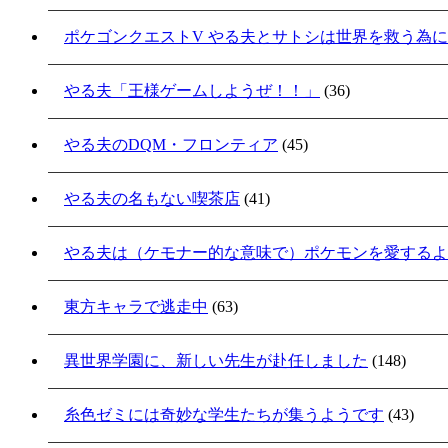
ポケゴンクエストV やる夫とサトシは世界を救う為
やる夫「王様ゲームしようぜ！！」
(36)
やる夫のDQM・フロンティア
(45)
やる夫の名もない喫茶店
(41)
やる夫は（ケモナー的な意味で）ポケモンを愛するよ
東方キャラで逃走中
(63)
異世界学園に、新しい先生が赴任しました
(148)
糸色ゼミには奇妙な学生たちが集うようです
(43)