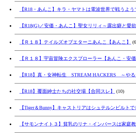
【R18・あんこ】キラ・ヤマトは電波世界で戦うよ
【R18(G)／安価・あんこ】聖女リリィ～露出癖と愛
【Ｒ１８】テイルズオブエターニあんこ【あんこ】
(6
【Ｒ１８】宇宙冒険エクスプローラー【あんこ・安価
【R18】真・女神転生 STREAM HACKERS 
【R18】覆面紳士たちの社交場【合同スレ】
(10)
【Tiger＆Bunny】キャストリアはシュテルンビル
【サモンナイト３】貧乳のリナ・インバースは家庭教