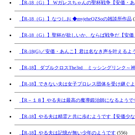
【R-18（G）】 Wガレスちゃんの聖杯戦争【安価・
【R-18（G）】なつしお ◆myjeheQZSoの雑談所作品
(
【R-18（G）】聖杯が欲しいか、ならば戦争だ【安
【R-18(G)／安価・あんこ】君は名なき声を叶える
【R-18】 ダブルクロスThe3rd ミッシングリンク
【R-18】できない夫は女子プロレス団体を受け継ぐ
【R－１８】やる夫は最高の魔導鍛治師になるようで
【R-18】やる夫は精霊と共に歩むようです【安価少
【R-18】やる夫は記憶が無い少年のようです
(556)