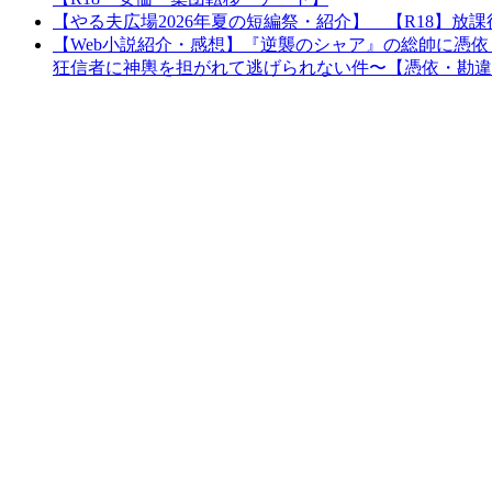
【やる夫広場2026年夏の短編祭・紹介】 【R18】
【Web小説紹介・感想】『逆襲のシャア』の総帥に憑
狂信者に神輿を担がれて逃げられない件〜【憑依・勘違