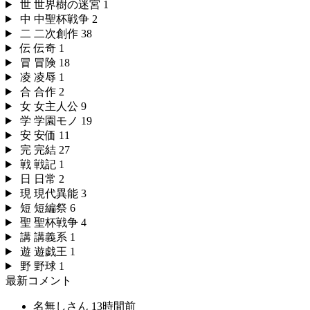
世
世界樹の迷宮
1
中
中聖杯戦争
2
二
二次創作
38
伝
伝奇
1
冒
冒険
18
凌
凌辱
1
合
合作
2
女
女主人公
9
学
学園モノ
19
安
安価
11
完
完結
27
戦
戦記
1
日
日常
2
現
現代異能
3
短
短編祭
6
聖
聖杯戦争
4
講
講義系
1
遊
遊戯王
1
野
野球
1
最新コメント
名無しさん
13時間前