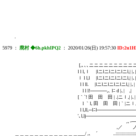
.
5979
：
廃村 ◆6h.pkhIPQ2
：
2020/01/26(日) 19:57:30
ID:2u1
[,､､､ニニニニニニニニニニニニニニ
l l l,ｌ |lニlニlニlニlニl,| |､| ,__;ﾉ,
ｌ l l,l |lニlニlニlニlニl,| |､| .i'ｰ! !ｰ
l l ll. |lニlニlニlニlニl,| |､| .| | |
l l l!─────,､ lﾆ d |､| ,| | | |
[｀`! 田 田 田 | .|ニｌ,| |､| |
l ｀l, 田 田 田 |｀|ニｌ,| |､| |lニl 
l l,ll,─lﾆl─────────────‐
'､l,lj───────────────‐l,l､l
,､-─────────-, 
,／ ノ ..::::::::::....
＿＿＿＿＿＿＿＿＿＿＿＿＿___/ ,､ ´ ..::::::::::::::::::::::