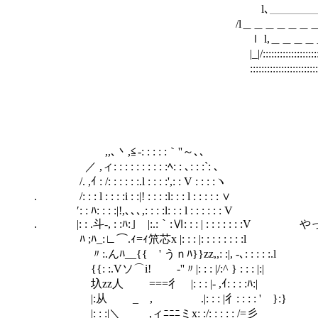
l､＿＿＿＿＿＿＿＿＿＿＿__l
/l＿＿＿＿＿＿＿＿＿＿＿＿＿__,
ｌ l,＿＿＿＿＿＿＿＿＿＿＿＿＿_,
|_|/:::::::::::::::::::::::::::::::::::::::::::::::
:::::::::::::::::::::::::::::::::::::::::::::::::::::
:::::::ﾟ::ﾟ::
:::::::::::::::
:::::
,,､丶,≦‐: : : : :｀''～､､
／ ,ィ: : : : : : : : : :ﾍ: : ､: : :`: ､
/. ,ｲ : /: : : : : :.l : : : :',: : V : : : :ヽ
. /: : : l : : : :i : :|! : : : :l: : : l : : : : : ∨
′: : ﾊ: : : :|!,､､､,: : : :l: : : l : : : : : : V
. |: : .斗-, : :ﾊ:｣ |:.:｀:Ⅵ: : : | : : : : :
ﾊ ;ﾊ_:∟⌒.ｨ=ｨ笊芯x |: : : |: : : : : : : :l
〃:.んﾊ__{{ ' うｎﾊ}}zz,,: :|, -､: : : : :.l
{{: :.Vソ⌒i! ゞ-''〃|: : : |/:^ } : : : |:|
圦zz人 ゞ===彳 |: : : |- ,ｲ: : : :ﾊ:|
|:从 _ , .|: : : |彳: : : : ' }:}
|: : :|＼ ,ィﾆﾆﾆミx: :/: : : : : /=彡