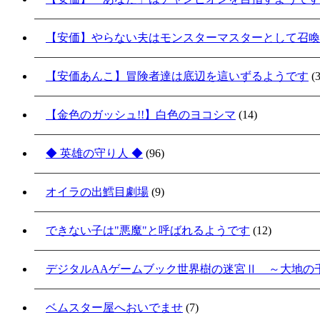
【安価】やらない夫はモンスターマスターとして召喚
【安価あんこ】冒険者達は底辺を這いずるようです
(3
【金色のガッシュ!!】白色のヨコシマ
(14)
◆ 英雄の守り人 ◆
(96)
オイラの出鱈目劇場
(9)
できない子は"悪魔"と呼ばれるようです
(12)
デジタルAAゲームブック世界樹の迷宮Ⅱ ～大地の
ベムスター屋へおいでませ
(7)