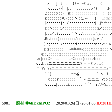
＞―- j i !＿.}≧=- =≦ :/ 
/: : : : : / ｲ |: : ｀ : : : : : : : :ハ{
,: : : : : :/ : :} i!: : ､: : : : : : : : : : i! ! }: 
i: : : : : : : : ﾊ. {: : : ヽ : :,. -- : : : } | .,: :j/:
ﾄ: : : : : : : j : ヾ : : : : : : : : : : : : :| j/: :/: : :
|: :ヽ: : :_:ノ: : : : : : : : : : : : : : : : :j／; : : : : 
|: : :／: i´: : : : : :｀ヽ : :´: : : : : :.＼/: : : :_ノ
.i!: /: : : :{ : : : : : : : :.′: : : : : : : : j:.∨:./: : ; 
}.: ; : : : : ヽ: : : : : : :i : : : : : : : : :/: : :∨: : 
|: :{: : : : : : :', : : -=キ==-: : : : /: : : : :}: : :′
/|: : ､: : : : : :}: : : : : : : : : : : : : , : : : : :.,: 
./: |: : : ＞==-- ―― --＜: : : :{: : : : .ｲ: : :!
/: , :!: : /ニニニニニニニニ≧＝＝≦＞､:.{
｀ヾ: ヽ/ニニニニニニニニニニニニニニ/｀
｀¨{ニニニニニ==-≦ニニニニ｀ヽ: :ｱ: : : 
/: : : : i' : : : : : : : : ｀ﾞ''＜ニニニﾆV: :{: : :
/: : : : :.| : : : : :.i: : : : : : : |｀ﾞ''ー r-/:/~Y.: : 
5981
：
廃村 ◆6h.pkhIPQ2
：
2020/01/26(日) 20:01:05
ID:2u1