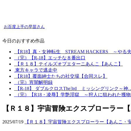
お百度上手の早苗さん
今日のおすすめ作品
【R18】真・女神転生 STREAM HACKERS ～やる
（完）【R-18】エッチな８番出口
【Ｒ１８】テイルズオブエターニあんこ【あんこ】
東方キャラで逃走中
【R18】覆面紳士たちの社交場【合同スレ】
（完）宵闇解明録
【R-18】 ダブルクロスThe3rd ミッシングリンク～神
（完）【R18・凌辱】学艶淫獄 ～狩人に狙われた獲物
【Ｒ１８】宇宙冒険エクスプローラー【
2025/07/19
【Ｒ１８】宇宙冒険エクスプローラー【あんこ・