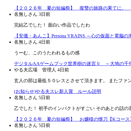
【２０２６年 夏の短編祭】 復讐の旅路の果てに。 
名無しさん
3日前
完結乙でした！ 面白い作品でしたわ
【安価・あんこ】Persona VRAINS ～心の仮面と電脳
名無しさん
4日前
うーむ、このうたわれるもの感
デジタルAAゲームブック世界樹の迷宮Ⅱ ～大地の千年
やる夫広場 管理人
4日前
玄人の部は最低５０レスとさせて頂きます。 またファ
(お知らせ)やる夫スレ新人賞 ルール説明
名無しさん
5日前
乙でした！ 初手のインパクトがすごい そのあとの話の
【２０２６年 夏の短編祭】 お嬢様の懐刀【Kコース
名無しさん
5日前