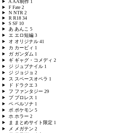
A
AA制作
1
F
Fate
2
N
NTR
2
R
R18
34
S
SF
10
あ
あんこ
5
エ
エロ短編
3
オ
オリジナル
41
カ
カービィ
1
ガ
ガンダム
1
ギ
ギャグ・コメディ
2
ジ
ジュブナイル
1
ジ
ジョジョ
2
ス
スペースオペラ
1
ド
ドラクエ
3
フ
ファンタジー
29
プ
プロレス
1
ペ
ペルソナ
1
ポ
ポケモン
5
ホ
ホラー
2
ま
まとめサイト限定
1
メ
メガテン
2