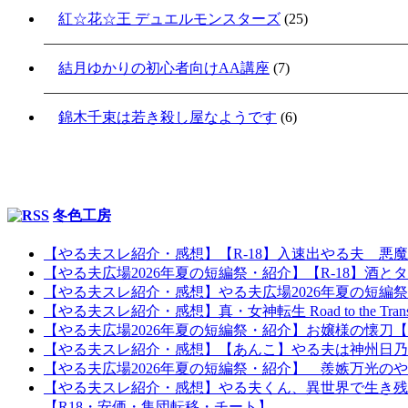
紅☆花☆王 デュエルモンスターズ
(25)
結月ゆかりの初心者向けAA講座
(7)
錦木千束は若き殺し屋なようです
(6)
冬色工房
【やる夫スレ紹介・感想】【R-18】入速出やる夫 悪
【やる夫広場2026年夏の短編祭・紹介】【R-18】酒とタ
【やる夫スレ紹介・感想】やる夫広場2026年夏の短編
【やる夫スレ紹介・感想】真・女神転生 Road to the Tr
【やる夫広場2026年夏の短編祭・紹介】お嬢様の懐
【やる夫スレ紹介・感想】【あんこ】やる夫は神州日乃本を
【やる夫広場2026年夏の短編祭・紹介】 羨嫉万光の
【やる夫スレ紹介・感想】やる夫くん、異世界で生き残
【R18・安価・集団転移・チート】