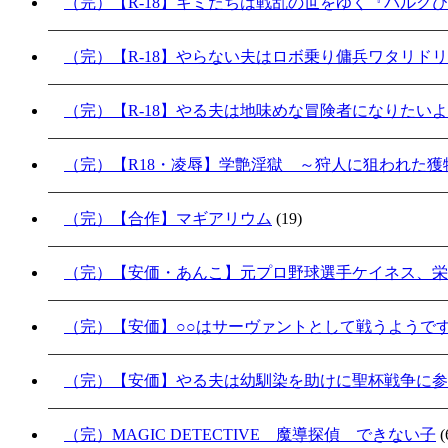
（完）【R-18】キミたちは戦乱の世をゆく『バルク
（完）【R-18】やらない夫はロボ乗り傭兵ワタリド
（完）【R-18】やる夫は地味めな冒険者になりたい
（完）【R18・凌辱】学艶淫獄 ～狩人に狙われた獲物
（完）【合作】マギアリウム
(19)
（完）【安価・あんこ】元プロ野球選手ケイネス、栄
（完）【安価】○○はサーヴァントとして戦うようで
（完）【安価】やる夫は幼馴染を助けに聖杯戦争に参加
（完）MAGIC DETECTIVE 魔導探偵 できない子
(