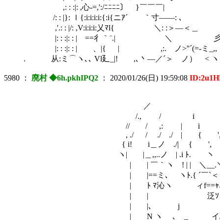
,: : :|: ,心-=,':/ﾆﾆﾆﾆ〕 }￣￣￣|
/: : |}: ｌ{:i:i:i:i:{:i{ニｱ´ ｀寸――: ､
,'.: : |/: ,V:i:i:i:乂ﾏl{ ＼: :＞―＜＿
|: : :|: : |ゞ==彳｀¨.| ＼ 彡
|: : :|: : | 、|{ | ,:. ノ>''´(=-ミ_,
. 从:ミ⌒ヽ､､ Vl廴_|! ,､丶―／´＞ ノ） < 
5980
：
廃村 ◆6h.pkhIPQ2
：
2020/01/26(日) 19:59:08
ID:2u1
／ ＼
/., / i 
// / ,: | i i
, ./ / ./ ./ | { ', ',
{ i! i＿ノ ./| { ', i 
ヽ| |＿,,..ノ | .i ﾄ. ヽ } 
| | ￣｀ヽ ! | | ＼__.＼! |
| |==ミ､ ヽﾄ.{ ´￣`＜ ﾄv
| ﾄ ﾏ沁ヽ ィf==ｬ､} !b
| | 泛ｿ , ﾚ'
| |､ j / ', ﾊ i!
| N ヽ ､ _ イ/ ,