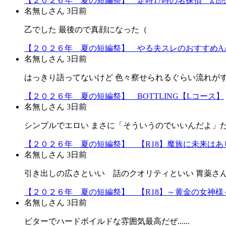
【２０２６年 夏の短編祭】 定時17時の名探偵 幻
名無しさん
3日前
乙でした 最後ので真顔になった（
【２０２６年 夏の短編祭】 やる夫スレのおすすめA
名無しさん
3日前
はっきり語ってないけど 色々察せられるぐらい流れが
【２０２６年 夏の短編祭】 BOTTLING【Lコース】
名無しさん
3日前
シンプルでエロい まさに「そういうのでいいんだよ」だよ
【２０２６年 夏の短編祭】 【R18】魔族に未来はあり
名無しさん
3日前
引き出しの広さといい 話のクオリティといい 胃薬さ
【２０２６年 夏の短編祭】 【R18】～黄金の女神様～
名無しさん
3日前
ビターでハードボイルドな雰囲気最高だぜ......