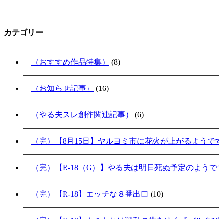
カテゴリー
（おすすめ作品特集）
(8)
（お知らせ記事）
(16)
（やる夫スレ創作関連記事）
(6)
（完）【8月15日】ヤルヨミ市に花火が上がるようで
（完）【R-18（G）】やる夫は明日死ぬ予定のよう
（完）【R-18】エッチな８番出口
(10)