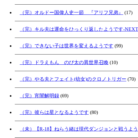
（完）オルドー国偉人史一節 『アリフ兄弟』
(17)
（完）キル夫は運命をひっくり返したようです-NEXT S
（完）できない子は世界を変えるようです
(99)
（完）ドラえもん のび太の異世界召喚
(10)
（完）やる夫とフェイト(幼女)のクロノトリガー
(70)
（完）宵闇解明録
(69)
（完）彼らは星となるようです
(80)
（未）【R-18】ねらう緒は現代ダンジョンと戦うよ