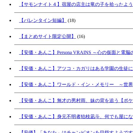
【サモンナイト４】宿屋の店主は竜の子を拾ったよう
【バレンタイン短編】
(18)
【まとめサイト限定公開】
(16)
【安価・あんこ】Persona VRAINS ～心の仮面と電
【安価・あんこ】アツコ・カガリはある学園の生徒に
【安価・あんこ】ワールド・イン・メモリー ～世界
【安価・あんこ】無才の男村雨、妹の背を追う【ポケ
【安価・あんこ】身元不明者狛枝凪斗、何でも屋にな
【安価】「あなた」はチャンピオンを目指すようです