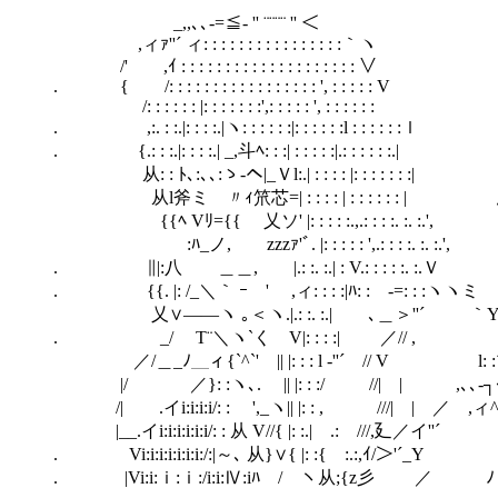
_,,､､-=≦‐ '' ¨¨¨¨ '' ＜
,ィｧ''´ ィ: : : : : : : : : : : : : : : :｀ヽ
/' ,ｲ : : : : : : : : : : : : : : : : : : : : ∨
. { /: : : : : : : : : : : : : : : : : ', : : : : : V
/: : : : : : |: : : : : : :',: : : : : ', : : : : : :
. ,:. : :.|: : : :.|ヽ: : : : : :|: : : : : :l : : : : : :ｌ
. {.: : :.|: : : :.| _,斗ﾍ: : :| : : : : :|.:
从: : ﾄ､:､､:ゝ-ヘ|_Ｖl:.| : : : : |: : : : : : :|
从l斧ミ 〃ｨ笊芯=| : : : : | : : : : 
{{ﾍ Vﾘ={{ 乂ソ' |: : : : :.,.: : : :. :. :.',
ゞ:ﾊ_ノ, ゞzzzｧ'ﾞ. |: : : : : ',.: : : :
. ∥|:八 ＿＿, |.: :. :.| : V.: : : : :. :.Ｖ
. {{. |: /_＼｀ ｰ ' ,ィ: : : :|ﾊ: :ゝ-=: : :ヽヽミ
乂∨――ヽ ｡＜ヽ.|.: :. :.| ゝ､＿＞''´ ｀
. _/ T¨＼ヽ`く V|: : : :| ／// ,
／/＿_ﾉ＿ィ{`^`' || |: : : l ‐''´ // V l: 
|/ ／}: :ヽ､. || |: : :/ //| | ,､､
/| .イi:i:i:i/: : ',_ヽ|| |: : , ///| | ／
|__.イi:i:i:i:i:i/: : 从 V//{ |: :.| .: ///,廴／イ''´
. Vi:i:i:i:i:i:i:/:|～､ 从}∨{ |: :{ :.:,ｲ/＞'´_
. |Vi:i:ｉ:ｉ:/i:i:Ⅳ:iﾊ / ヽ从;{z彡 ／ ﾉ ノ: : : :