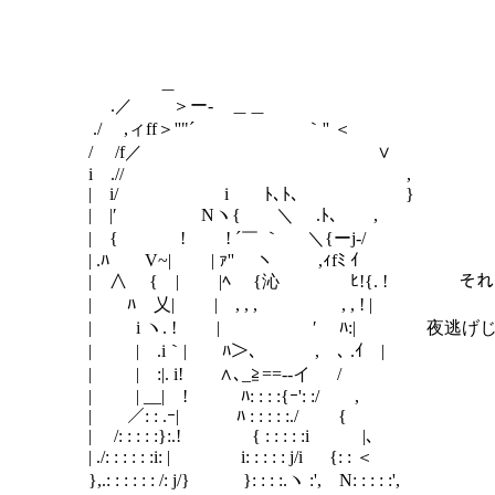
＿
.／ ＞ー- ＿＿
./ ,ィff＞''"´ ｀'' ＜
/ /f／ ∨
i .// ,
| i/ i ﾄ､ﾄ､ }
| |′ Nヽ{ ＼ .ﾄ､ ,
| { ! ! ´￣ ｀ ＼{ーj-/
| .ﾊ V~| | ｧ''￣ ヽ ,ｨfﾐ ｲ
| ∧ { | |ﾍ {沁 ﾋ!{. ! それ
| ﾊ 乂| | , , , , , ! |
| i ヽ. ! | ′ ﾊ:| 夜逃げじゃ
| | .i｀| ﾊ＞､ , ､ .ｲ |
| | :|. i! ∧､_≧==--イ /
| | __| ! ﾊ: : : :{ｰ': :/ ,
| ／: : .ｰ| ﾊ : : : : :./ {
| /: : : : :}:.! { : : : : :i |､
| ./: : : : : :i: | i: : : : : j/i {: : ＜
},.: : : : : : /: j/} }: : : :.ヽ :', N: : : : :',