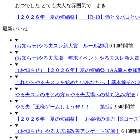
おつでした とても大人な雰囲気で よき
【２０２６年 夏の短編祭】 【R-18】酒とタバコと
最新いいね
♥
(お知らせ)やる夫スレ新人賞 ルール説明
9
13時間前
♥
(お知らせ)やる夫広場 年末イベント やる夫スレ新人
♥
（お知らせ）【２０２６年】夏の短編祭（AA職人参加
♥
これからやる夫スレを始めたいあなたへ【 基本編その２
♥
やる夫スレのまとめ方＆やる夫広場への持ち込み方法
7
♥
やる夫「王様ゲームしようぜ！！」 第2話
3
5時間前
♥
【２０２６年 夏の短編祭】 お嬢様の懐刀【Kコース
♥
（お知らせ）やる夫広場改善アンケート実施！
6
13時
♥