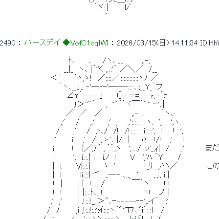
 　　　　　　　　　　　　　　　　　｀ヾ::|　　　ﾚ′ 
 　　　　　　　　　　　　　　　　　　　` 
2490
 ： 
バースデイ ◆VofC1oqIWI
 ： 
2026/03/15(日) 14:11:34
ID:H
 　　 　 　　　　　 　 　 ﾄ､　 　､　　/ヽ､ __　　 　,.-; 
 　　　　　 　　　　　　__|_　ヽ､ |｀''く ,..:'´ ／＼／　/__ 
 　　　　　　　　　＜´　　｀ヽ,ゝ!　／::::／:::::::::::::ヽ/ ／ 
 　　　　 　　　　　　｀ヽ､__」,. -'─rｰ'─---::::､:;__Y_｀フ 
 　　　　　 　　 　　　　∠Y´::::::::::_」＿::::!]::::＝=::::::::r;:::｀ｧ 
 　　　　　　　　　.　　　　,!＞''"´ 　 ,. ''"´｀ヾ￣｀"'' ｰ'､| 
 　　　 　 　 　　　　　 ／　／　 ／　　　　 　,.- ､　　　｀ヽ､ 
 　　　　　　 　 　 　 ,:'　　/　　,.'　　 ,'　;　　,':.:.:.:.:.ヽ.　',.　 ',ヽ. 
 　　　　　　　　　　/ 　　,' 　 /　,ﾄ､/　/!　/!:.:.:.:.:i:.:.:',　! 　 !　', 
 　　　　　　　　　 ,'　 　 i.　 ,'　./ !,.ゝ'､ |/　|:.:.:.:.ﾊ:.:.:!/!　 ,' 　 ! 
 　　　　　　 　 　 i 　 　 !　 |／;7´ ,:´｀;ヽ.　';.:.:/ .ﾚ'_,ｨ|　/ 　 .
 　　　　　　 　 　 !　　　 ',　i:.:.| i　 iノ　!　 　V　 ';'ﾊ ｀Y.　　 / 
 　　　　　　 　 　 |　i.　 　V|:.:.| 　　ゝ-'　　　　 　!_ﾘ　,ﾊﾍ／　
 　　　　　　 　 　 |　l 　　　li:.:.| ''"　,.-‐- ､.,_　'　 　 ,.,., i | 
 　　　　　　　　　 !　| 　 　i |:.:.!.　 /　　　　　￣｀ヽ.　　 ! ! 
 　　　　　　　　　 !　!　 　 | |:.:.ﾄ､, !　　　　　　　 ヽ! 　ノi | 
 　　　　　　　　　,'　,'　　　i .!:.:!_,.＞`､ｰ-----‐‐',.イ´　i;' 
 　　 　 　 　 　 /　/　　　,ｉ ,!:.:!:.:';ｲ::::ヽ｀"''T7､"i´:.:l　 / 