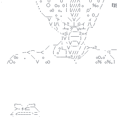
 .　　　　　　　　　　　‘， o　　()　　　 O　　 ///∧　　　()　　0　/ 
 　　　　　　　　　　　　‘，　　○　 Oo　0 {　{////} o　　　％o ,
 　　　　　 　 　 　 　 　 ‘，　　 o0　 o。　{　{////}　　,O°　　′ 
 　　　　　　　　　　　　　　＼＿__　o　。　　 ∨//　　　o　O_,/ 
 　　　　　　　　　　　　　　　　∨　 `ト .　　＼∨／　 　 ィ　,/ 
 　　　 　 　 　 　 　 　 　 　 　 ∨ }八　`トミ___|__彡イ　八 / 
 　　　　　　　　　　　　　　 　 　 ｀ヽ〉　 ┴= ｸ⌒V=┴ /´~ 
 　　　　　　　　　　　　　　　　　　　 ｀ヽ=彡/´￣｀ミ=イ 
 　　　　　　　　　 　 　 　 　 　 　 　 　 }∨ { ￣￣ }　/ 
 　　　　　　 　 　 　 　 　 　 　 　 ＿／i　ヽ∨￣∨ノ､ 
 　　　　　　　　　　　　 　 　 ／　 /　o.L__∨｀¨¨´/　/＞‐=ミ__　　 　 ＿_
 　　　　　__　 -‐＜⌒ ー＜　　　{　oﾟ　　} ∨///　,/／　　　 　　｀ヾ{　　
 　　　／0o　　。　 ＼　　 o　　　 `ー―┴=ミ//彡'´　　　　oO｡oﾟ 　＼　　
 　　/○o　　　　　　　∨　　oO　　　　　　　　‘，　　　　　　o％　o％。}　
 　　　　┌--､　 ,.--┐ 
 　　　　 ＞- f-fニ￣＼ 
 　　　∠ ィﾆﾆﾆﾆﾆヽニ´ 