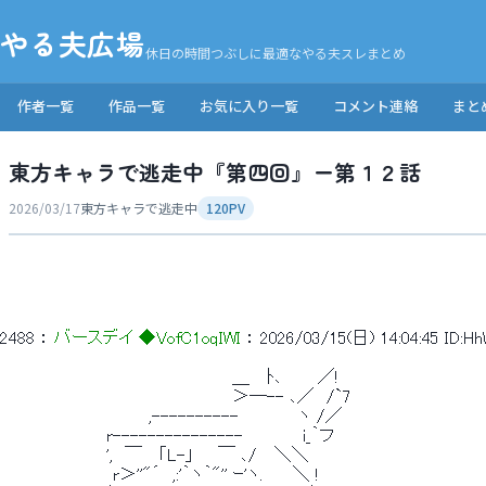
やる夫広場
休日の時間つぶしに最適なやる夫スレまとめ
作者一覧
作品一覧
お気に入り一覧
コメント連絡
まと
東方キャラで逃走中『第四回』ー第１２話
2026/03/17
東方キャラで逃走中
120PV
2488
 ： 
バースデイ ◆VofC1oqIWI
 ： 
2026/03/15(日) 14:04:45
ID:H
 　　　　　　　　　　　　　　　　　　　＿　 ﾄ､　　　／! 
 　　　　　　　　　　　　　　　　　　　＞―-- ､／　/`7 
 　　　　　　　　　　　　,----------　　　　　ヽ /／ 
 　　　　　　　　 r---------------　　　　　i_｀フ 
 　　　　　　　　 ',　￣　 ｢L-」　　￣ ､/　 ＼＼ 
 　　　　　　　　　r＞''"´　,:'｀ヽ｀"'' ｰ'ヽ.　　 ＼ ! 