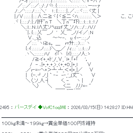
 　　　　　 /-才:.:,:.:.:.:.':.:.:.:.:.:.|:.:.:.:.:.:.:.:..＼:.:.:.:.:＼:∨-∧ / 
 　　　　　／:.:.／:.:.／:.:/:./ヾ!:.:{:.:.:.:.:.:.:.:.:.:.:.:､:.:.:.:､ー--:ｧ 
 　　 　 ./:.／':.:.:.:./:.:.:.;＼' 　 !:.:{:.:.:.:.:.|､／､:.:ヾ:.:.:.ヾ丈 | 
 　　　　|:/∨:.:.:.:.:|:.:.:∧:二≧ヾ:{ヾ≦二ヾﾊ:.:.:.:.:.:.:.
 　　 　 .ヾ {:.:.:.:/:.|:./|扞¨n Ｔ　 ＼丁n¨¨圷}:.:.:l:.:.:l:.:.!./ 
 　　　　　　＼:.l:.:.Ｎ:.l∧丈ソﾍzzzf 丈_ソ,ﾊ:.:.:/:.:.ﾊ//　　　
 　 　 　 　 　 ｀|､:{:.:.:乂￣__ノ　'　乂_￣_ノ/イ:／:.Ｎ 
 　　　　　　　　∨､_:込　　　 ～～-､　u ｲ-‐:.:.:.ノ 
 　　　 　 　 　 ／:.:.:.｀ヽl≧s。 ＿　 r=升:.:.:):.:.:｀ヽ 
 　　　　　　　 {:.ｲ:.:.:.:.:.ノ:.:.:.:)＼＿／ /ｨ:.:.:´:.:.:l:.:.:ﾉ 
 　　　　 　 　 .ヽ＼:.:.:.:.:.:ﾊ/　 ｲ「ヽ　{ｲ}:.:.:.:ノ人:.ゝ 
 　　　　　　　　　 /≧イ+_+ﾄ'_/_∨_´l+_「+「　　'， 
 　 　 　 　 　 　 /　- ､|+_+_+_>_<+_+O_|+_l　 　 ∨ 
 　　　　 　 　 .／r‐=-へ+＞┴_┴_＜+|+_|／　　∨ 
 　　　　　　　 |　〈ｰ､┘ノ_| ` ‐-　-‐_'_」丈¨ヽ　　 ∨ 
 　　　　　　　 ＼〈_ソ_人.┤　　　 く, -　　 ヽ |　　 / 
 　　　　　　　　　 ＼〉　　 ＼　　　 く二　 ﾉﾉﾉ=- " 
 　　　 　 　 　 　 　 　 　 　 　 ￣￣ `¨¨´￣ 
2495
 ： 
バースデイ ◆VofC1oqIWI
 ： 
2026/03/15(日) 14:28:27
ID:H
 ━━━━━━━━━━━━━━━━━━━━━━━━━━━━
 １００kg未満～１９９kg→賞金単価１００円を維持