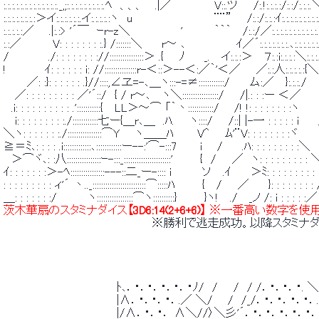
 :.:.:.:.:.:.:.:.:.:.:.:.:._,;:.:.:.:.:.:.:.:.:.ﾍ　、、、　 .|／　　　　　 V::.ツ　
 :.:.:.:.:.:.:.:＞イ:.:.:.:.:.:.イ:.:.:.:.:ヽ　u　　　　　　　　　　 ¨¨”　　/:.:/:.:.:ｲ:.:.:.:.:.:.:.:.
 :.:.:.:.:／ 　 .|:.:> '´￣　ｰr-z＼　　　　　　 '　　　　｀｀｀　 /:.:/／:.:.:.:.:.:.
 :.:／　　　　V: : : : : : : :.} /:::::::＼　　 r～ ､　　　　　　 ｲ／´:.:.:.:.:.:.:.､:.:.:.:.:.:.:.:.
 /　　　　　./: : : : : : : ://::::::::::::::::＞ .{　　ﾉ　　 _. 　イ:.:.:＞　 ７:.:i:.:.:.:＼:.:.:.:.:.
 !　　　 　 ｲ: : : : : : i: //:::::::::::::::r-＜::＞--＜:／｀'＜／　　／:.:人:.:.:.:.:{＼:.:.
 　　　／: :}: : : : : : .}//::::,∠ヱ=-､＿ヽ:::-=≠::::::::::::/　　 ム:／ 　}:.:.:./ 　 ヽ
 　 ／: : : : : : : : : ／'´::/　{ / r～､　 ヽ＼:::::::::::::::::/　　/|.: : :ー ＜／　　　
 　.i: : : : : : : : : : .':::::::::::{　 LL＞～⌒ 「｀丶::::::::::::/ 　 /! !: : : : : : : :ヽ　
 　 i: : : : : : : : :./::::::::::::七ー{＿r､＿　.ﾊ.　　ヽ::::/　　/::| |-一 : : : : : i　
 ＼ヽ: : : : : : :./::::::::::::::::⌒Y　　ヽ＿＿ﾊ　　　V^　　ﾑ'¨V: : : : : : : :ヾ 
 ≧＝ﾐ､: : : : .i:::::::::::::､::::::::::::ー--:'⌒-:::7　 　 i 　 /　　 .ﾊ: : : : : : : :
 　＞⌒ヾ､: :八::::::::::::::::ｰ-:::_::::::::::::::::::::::'　　　 {　/　　／　ヽ: : : : : : : : :
 ｲ: : : : : : :＞-ﾍ::::::::::::::::---::二_ー-:::: i　　 　 ソ　 .ｲ　　 ＞ﾐ: : : : : : : : : :
 : : : : : : : : : ィ'´ 丶.._:::::::::::::::::::::::::⌒:::::ﾊ　　　 {　 /　　／　　 }: : : : : : :
 ＿: : : : : : :/　　　　ヽ:::::::::::::::::⌒ヽ::::::::::}　　　 }ヽ!　 ./ 　_ノ /: i : : : : :
 茨木華扇のスタミナダイス
【3D6:14(2+6+6)】
 ※一番高い数字を使用
 　　　　　　　　　　　　　　　　　　　※勝利で逃走成功。以降スタミ
 　　　　　　　　　　　　　　 ﾄ､．・．･．・．･．・ﾉ/　/　　/　/ /．・．･．・. ＼
 　　　　　　　　　　　　　　 |∧．・．･．・．.／ ＼/ 　 /　/_/．・．･．・．･．.
 　　　　　　　　　　　　　　 |/∧．・．･． ∧＼//〉＼彡'´．・．･．・．･．・．|