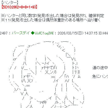
 【ハンター】 
【5D10:28(2+8+8+1+9)】
 ※ハンターと同じ数字(発見)を出した場合は発見され、確保判定 
 ※１１(発見)を出した場合は偶然体重計のある場所へ辿り着く 
2497
 ： 
バースデイ ◆VofC1oqIWI
 ： 
2026/03/15(日) 14:37:15
ID:H
 　　　　　　　　　　　 　　_,,..　-─- r ､.,.. -─- ､ 
 　　　　　 ,. -─　､ｧ‐'"´　 　　　 　｀　くr, ､　　　' , 
 　　　 　./　 　,　'/　　　　　　 　　　　　 ｀＜ 　 　 } 
 　　　　 {　 ／　.,' 　 　　　　　、　　 　、　　 |＼　 ' 
 　　　　 ｒｧ' 　　 { 　 　　!　　　} ＼　　　＼　 ￣∨l、 
 　　　　,:' 　 　 八　　　 !＼ ｰﾉイ　ヽ.　 　 ', 　　 ト､l 
 　　　./　/ 　 l/___ ､ 　 | 　 ｧﾃヤてl「l　 　 |.　　 ﾄ }ヽ　
 　　　'　 　 　 | 　 __,＼ |　 '　 乂_ンﾉ}　 　/　 　 | ﾘ }} 
 　　　!　|　 　 | ｧ'ヤヽ. ｀　　　 　　xx;　 ／ 「ﾊ　 '/　ﾑ　　　
 　　　',　､ 　　l八 乂ｿ　. 　　　 　 　/イ　　 ﾊﾉ　{、 
 　　　 ヽ. ＼　ヽ､xx　　　　 　　 　 　 /　 l 　|　　'､＼ 
 　　　　　)ノヽ　ﾑ　　 　　　 _　 　　　|　　|　 |　 　 ＼ヽ 
 　　　　 ´　　∨.人　 　　 ´　　 　　 ｲ､　　　;　　　　　　', 
 　　　　　　　　/ 　 ＞ ､　　　　, イ　 |＼　 八 　 ト 、　 | 
 　　　　 　 　 ,　　　ﾉ　　`'ァf升 　　 /ト.､ヽ| 　＼|　　ヽ/ 
 　　　　 　 　 |　 ／人　　　,ﾉ 　　／/::::::l::;:＞'"´￣｀　､ 