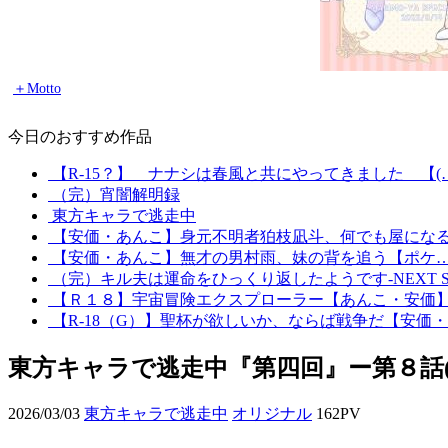
＋Motto
今日のおすすめ作品
【R-15？】 ナナシは春風と共にやってきました 【(
（完）宵闇解明録
東方キャラで逃走中
【安価・あんこ】身元不明者狛枝凪斗、何でも屋にな
【安価・あんこ】無才の男村雨、妹の背を追う【ポケ
（完）キル夫は運命をひっくり返したようです-NEXT 
【Ｒ１８】宇宙冒険エクスプローラー【あんこ・安価
【R-18（G）】聖杯が欲しいか、ならば戦争だ【安価
東方キャラで逃走中『第四回』ー第８話(
2026/03/03
東方キャラで逃走中
オリジナル
162PV