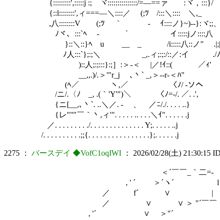
{:::::::::',:::::j :; ヾ::::::::::::::
{::l::::::::',ィ===―＼::::／ (;ﾂ /:::＼::::ゞ＼,_
,八::::::::Vゝ (;ﾂ ｀ - ｲ::::ノ}~)--}:ヾ;;
ﾉヾ、:::`ﾍ - ｀ イ:::::jノ::::八 }
}::＼::}ﾍ u __ _ /i:::::八::ノ" .|;
ﾉ人:::`};:;＼ _,.ィ;:;:/::／:イ ./
)::人;:;:::}:;］:＞-＜ |／!ｲ::( ／ｨ'
__,,.)/.＞'"r_j ､丶` _,＞--r-＜ﾊ"
(ﾍ／ ヽ,／ 〈ﾉ/ -ソヘ
/ニ/.〈ﾉ _, .(｀'Y'")＼ 〈ﾉ=-/. ／. .',
{ニ[__,､丶`. ..＼／. - ゝ、 ／ﾆ/./. . . . ..}
{レ"''"￣｀丶,ィ'". . . . . .. . . .＼ｲ". . . . . .j
／. . . . . . . . ./. . . . . . . . . . . . . . Y;. . . . . ..j
/. . . . . . . . . .;;{. . . . . . . . . . . . . . . .};. . . . . .j
2275
：
バースデイ ◆VofC1oqIWI
：
2026/02/28(土) 21:30:15
ID
＜´￣￣_｀二=- ,＜´￣
, ' ´ ＞´ヽ´ l
／ f´ ∨ | 
／ ∨ ∨ ＞ "´￣￣｀
, '´ ∨ ＞"´ 