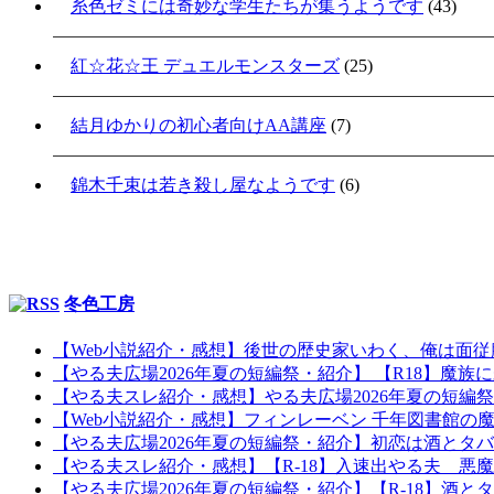
糸色ゼミには奇妙な学生たちが集うようです
(43)
紅☆花☆王 デュエルモンスターズ
(25)
結月ゆかりの初心者向けAA講座
(7)
錦木千束は若き殺し屋なようです
(6)
冬色工房
【Web小説紹介・感想】後世の歴史家いわく、俺は面
【やる夫広場2026年夏の短編祭・紹介】 【R18】魔
【やる夫スレ紹介・感想】やる夫広場2026年夏の短編
【Web小説紹介・感想】フィンレーベン 千年図書館の
【やる夫広場2026年夏の短編祭・紹介】初恋は酒とタ
【やる夫スレ紹介・感想】【R-18】入速出やる夫 悪
【やる夫広場2026年夏の短編祭・紹介】【R-18】酒とタ