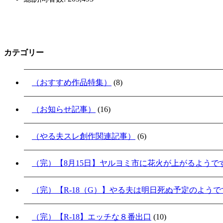
カテゴリー
（おすすめ作品特集）
(8)
（お知らせ記事）
(16)
（やる夫スレ創作関連記事）
(6)
（完）【8月15日】ヤルヨミ市に花火が上がるようで
（完）【R-18（G）】やる夫は明日死ぬ予定のよう
（完）【R-18】エッチな８番出口
(10)