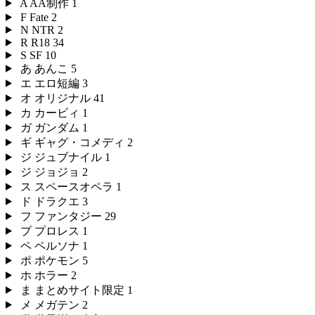
A
AA制作
1
F
Fate
2
N
NTR
2
R
R18
34
S
SF
10
あ
あんこ
5
エ
エロ短編
3
オ
オリジナル
41
カ
カービィ
1
ガ
ガンダム
1
ギ
ギャグ・コメディ
2
ジ
ジュブナイル
1
ジ
ジョジョ
2
ス
スペースオペラ
1
ド
ドラクエ
3
フ
ファンタジー
29
プ
プロレス
1
ペ
ペルソナ
1
ポ
ポケモン
5
ホ
ホラー
2
ま
まとめサイト限定
1
メ
メガテン
2