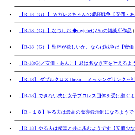
【R-18（G）】 Wガレスちゃんの聖杯戦争【安価・
【R-18（G）】なつしお ◆myjeheQZSoの雑談所作品
(
【R-18（G）】聖杯が欲しいか、ならば戦争だ【安
【R-18(G)／安価・あんこ】君は名なき声を叶える
【R-18】 ダブルクロスThe3rd ミッシングリンク
【R-18】できない夫は女子プロレス団体を受け継ぐ
【R－１８】やる夫は最高の魔導鍛治師になるようで
【R-18】やる夫は精霊と共に歩むようです【安価少