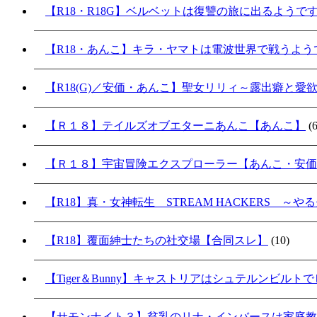
【R18・R18G】ベルベットは復讐の旅に出るようで
【R18・あんこ】キラ・ヤマトは電波世界で戦うよ
【R18(G)／安価・あんこ】聖女リリィ～露出癖と愛
【Ｒ１８】テイルズオブエターニあんこ【あんこ】
(6
【Ｒ１８】宇宙冒険エクスプローラー【あんこ・安価
【R18】真・女神転生 STREAM HACKERS 
【R18】覆面紳士たちの社交場【合同スレ】
(10)
【Tiger＆Bunny】キャストリアはシュテルンビル
【サモンナイト３】貧乳のリナ・インバースは家庭教