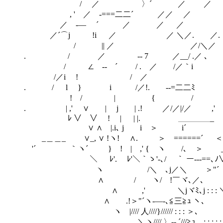
/ ／ 〉´ ／ 
, ' ／ ‐===二二´ ／／ 
／ -― ´ ／ ／ ／ 
／´⌒j !i ／ ／ ＼／. 
/ || ／ ／/＼
. / ／ -‐ 7 ／__/ .／ ､
/ ∠ -‐ ´ / . ／ /／｀i
/／i ! / ／ |
. / l } i /／!. -‐=二二ﾐ , ,}
! / | { / 〈
. | ,' ∨ | j | .! ／/／|/／ ,' /／/,'
ﾚ ∨ ∨ ! | | |. ＿＿＿＿_
∨ ∧ |.i､ j i ＞ i´ ﾉ 
_＿＿_ ∨_, ∨ !ヽ! ∧. ＞ゝ======´ ＜ 
'´ ｀ヽ´ } ! | ,' { ヽ /､ ＞ _／ 
＼ ﾚ'. ﾚ'＼｀ゝ'-､/ ｀ ー‐--==､ﾉ∨
ヽ /＼ゝ､j／＼ ＞"´ ｀ヽ 
∧ / ヽ/ !￣ヾ､／､ ＼＼
∧ ,' ＼jヾﾐ､j : : 
∧ .!＞"´ヽ-―-､≦三≧ｭ ヽ､ 
ヽ |//// 人////}////// : : : ＞
＼ヽ//// 〉‐- ´///≧ｭ､_: : : 