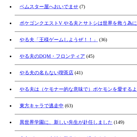
ベムスター屋へおいでませ
(7)
ポケゴンクエストV やる夫とサトシは世界を救う為
やる夫「王様ゲームしようぜ！！」
(36)
やる夫のDQM・フロンティア
(45)
やる夫の名もない喫茶店
(41)
やる夫は（ケモナー的な意味で）ポケモンを愛するよ
東方キャラで逃走中
(63)
異世界学園に、新しい先生が赴任しました
(149)