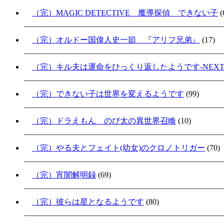
（完）MAGIC DETECTIVE 魔導探偵 できない子
(
（完）オルドー国偉人史一節 『アリフ兄弟』
(17)
（完）キル夫は運命をひっくり返したようです-NEXT S
（完）できない子は世界を変えるようです
(99)
（完）ドラえもん のび太の異世界召喚
(10)
（完）やる夫とフェイト(幼女)のクロノトリガー
(70)
（完）宵闇解明録
(69)
（完）彼らは星となるようです
(80)