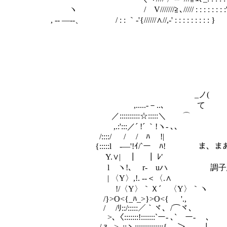
ヽ / V///////≧､///// : : : : : : 
, -‐ ―‐-、 / : : ｀-'{//////∧//,-' : : : : : : : : 
_ノ(
,.....-－..､ て
／::::::::::☆:::::＼ ⌒
,.:':::／´ !´ ｀!ヽ- ､､
/::::/ / / ﾊ !|
{:::::l -―'!ｲ/`ー ﾊ! ま、まあ
Y.∨| ┃ ┃ ﾚ′
l ヽ!､ r‐ uハ 調子悪い時
| 〈Y〉,!. ‐-＜〈.∧
!/〈Y〉｀Ｘ´ 〈Y〉｀ヽ ドン
/}>O<{_ﾊ_>}>O<{ '.,
/ /ﾘ::/:::::／｀ヾ、/⌒ヾ、
>､〈:::::::!:::::::`ー- ､` ー- 、
/ ｧ-､>､::ヽ::::::::::::::{ ＞ ..,,__丿