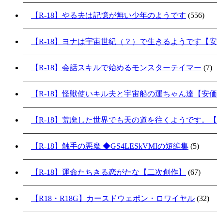
【R-18】やる夫は記憶が無い少年のようです
(556)
【R-18】ヨナは宇宙世紀（？）で生きるようです【
【R-18】会話スキルで始めるモンスターテイマー
(7)
【R-18】怪獣使いキル夫と宇宙船の運ちゃん達【安
【R-18】荒廃した世界でも天の道を往くようです。
【R-18】触手の悪魔 ◆GS4LESkVMIの短編集
(5)
【R-18】運命たちきる恋がたな【二次創作】
(67)
【R18・R18G】カースドウェポン・ロワイヤル
(32)