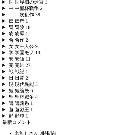
世
世界樹の迷宮
1
中
中聖杯戦争
2
二
二次創作
38
伝
伝奇
1
冒
冒険
18
凌
凌辱
1
合
合作
2
女
女主人公
9
学
学園モノ
19
安
安価
11
完
完結
27
戦
戦記
1
日
日常
2
現
現代異能
3
短
短編祭
6
聖
聖杯戦争
4
講
講義系
1
遊
遊戯王
1
野
野球
1
最新コメント
名無しさん
2時間前