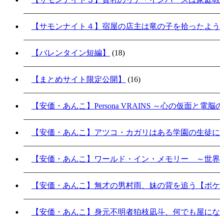
【サモンナイト４】宿屋の店主は竜の子を拾ったよう
【バレンタイン短編】
(18)
【まとめサイト限定公開】
(16)
【安価・あんこ】Persona VRAINS ～心の仮面と電
【安価・あんこ】アツコ・カガリはある学園の生徒に
【安価・あんこ】ワールド・イン・メモリー ～世界
【安価・あんこ】無才の男村雨、妹の背を追う【ポケ
【安価・あんこ】身元不明者狛枝凪斗、何でも屋にな