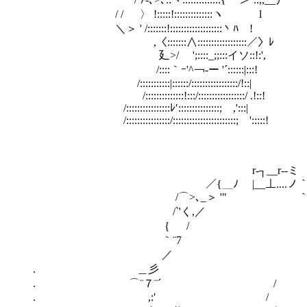
/ / 〉 !:::::!::::::::::::::ヽ l
＼＞ ' /:::::::!:::::::::::::::::::丶ﾊ !
,〈:::::::∧::::::::::::::::::／〉ﾚ
廴>/ ';::::_;;:::イソ::!:',
/::::｀ｰ'^￢-ー '´::::::|:::!
/:::::::::::|::::::/:::::::::::::::::/!::|
/::::::::::::::!:::/:::::::::::::::::/ .!::!
/::::::::::::::::ﾚ′:::::::::::::::; ,':::|
/::::::::::::::::/:::::::::::::::::::::::; ':::::!
r‐┐__r‐-ミ
／{＿ﾉ |__⊥....ノ｀¨
/⌒>､_＞ '" ｀丶、
/`'く,／ 〈/
｛ / ',__,
｀¨7 ' ＼ | いっ
／ }
. ＿彡 厶
. ⌒¨７¨´ / ｛
. ,:′ / ‘､. 