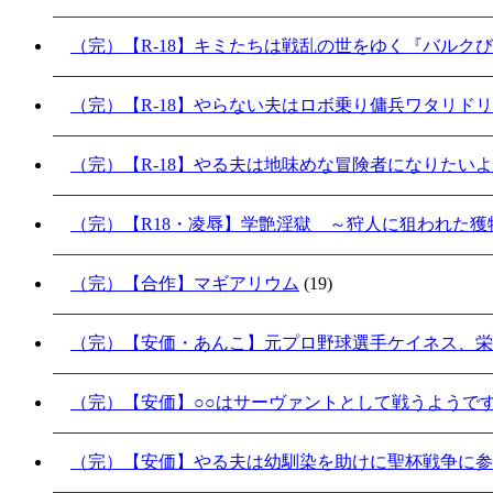
（完）【R-18】キミたちは戦乱の世をゆく『バルク
（完）【R-18】やらない夫はロボ乗り傭兵ワタリド
（完）【R-18】やる夫は地味めな冒険者になりたい
（完）【R18・凌辱】学艶淫獄 ～狩人に狙われた獲物
（完）【合作】マギアリウム
(19)
（完）【安価・あんこ】元プロ野球選手ケイネス、栄
（完）【安価】○○はサーヴァントとして戦うようで
（完）【安価】やる夫は幼馴染を助けに聖杯戦争に参加