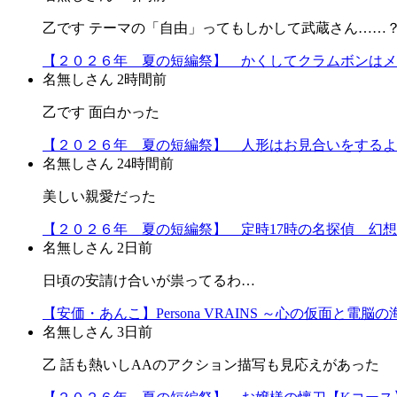
乙です テーマの「自由」ってもしかして武蔵さん……
【２０２６年 夏の短編祭】 かくしてクラムボンはメ
名無しさん
2時間前
乙です 面白かった
【２０２６年 夏の短編祭】 人形はお見合いをするよ
名無しさん
24時間前
美しい親愛だった
【２０２６年 夏の短編祭】 定時17時の名探偵 幻
名無しさん
2日前
日頃の安請け合いが祟ってるわ…
【安価・あんこ】Persona VRAINS ～心の仮面と
名無しさん
3日前
乙 話も熱いしAAのアクション描写も見応えがあった