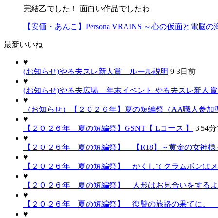
完結乙でした！ 面白い作品でしたわ
【安価・あんこ】Persona VRAINS ～心の仮面と電脳
最新いいね
♥
(お知らせ)やる夫スレ新人賞 ルール説明
9
3日前
♥
(お知らせ)やる夫広場 年末イベント やる夫スレ新人
♥
（お知らせ）【２０２６年】夏の短編祭（AA職人参加
♥
【２０２６年 夏の短編祭】GSNT【 Lコース 】
3
54
♥
【２０２６年 夏の短編祭】 【R18】～黄金の女神様～
♥
【２０２６年 夏の短編祭】 かくしてクラムボンはメ
♥
【２０２６年 夏の短編祭】 人形はお見合いをするよ
♥
【２０２６年 夏の短編祭】 復讐の旅路の果てに。 
♥