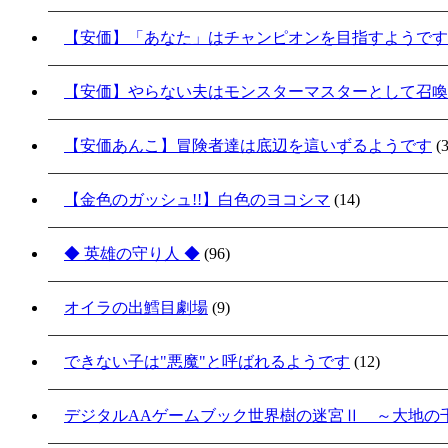
【安価】「あなた」はチャンピオンを目指すようです
【安価】やらない夫はモンスターマスターとして召喚
【安価あんこ】冒険者達は底辺を這いずるようです
(3
【金色のガッシュ!!】白色のヨコシマ
(14)
◆ 英雄の守り人 ◆
(96)
オイラの出鱈目劇場
(9)
できない子は"悪魔"と呼ばれるようです
(12)
デジタルAAゲームブック世界樹の迷宮Ⅱ ～大地の