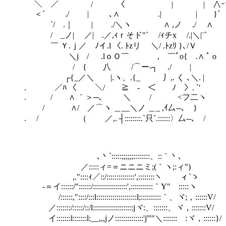
＼ ／ / 〈 | | ∧ｰ
＜´ ./ | ､∧ .| | 
`/ .｜ | ./＼ヽ ∧ ,ノ ./ ∧
/ _ノ| ／| .／,ｨｒそド"´ /ｨチx /.
￣ Ｙ.ｊ／ ﾉイ.l 〈. ﾄzリ ＼/ .ﾄzﾘ }､/Ｖ
＼j / .lｏＯ￣ , ￣ﾟo{ .∧ ﾟ o
/ { 八 /⌒ー‐┐ ./ |
┌{_／＼ |.ヽ、.{_ 丿,. く ､＼. |
. ／ﾊ 〈 ＼/ ≧ - ＜ ﾉ 〉. `′
. / ∧ ｀＞─､ ＼ / <フ二ヽ
/ ∧/ ／⌒ヽ ＿__＼ノ ＿_ ,ｲ厶--､ }
. / （ ／,. ┤::::::::.`只´.::::::〉厶--､ /
､丶`:::::;;;;;;::::::::、::｀丶､
／:::::ィ=＝ニニニミ;(｀ヽ;:ィ")
,."::::ｨ／::/::::::::::::::',::::::::ヽ ィ`ゝ
-＝イ::::::/"::::::/:::::::::::::::::',:::::::::::｀Y"ゝ:::::ヽ
/::::::,"::::/:::l::::::::::::::::::::l;::::::::::｀、ヾ;，::::::V/
／:::::::/:::::/::/l::::::::::::::::::::jヾ:、:::::::
イ:::::::l:::::::l:__,,,jノ::::::::::::::'j'''"＼:::::::ゝ:ヾ，::::::}/