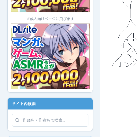
 　　　　 〈:::::::
 　　　　　 ＼|　　|
 　　　　　　　| 
 　　　　　　　| 　 |,
※成人向けページに飛びます
 　　　　　　 ∧ 
 　　　　 　 /　|＼
 　　　　 ／ 　 
 　　　 / 　 ／.|　
 　　　.|　 /'
 　　　 ＼|　＼|　 
 　　　 　 　／∧ 
 　　　　/´｀'く.　`,
 　　 ／!　_　｀!）く,
 　 /　 ,|　 ,ﾝｲ／
サイト内検索