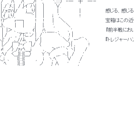
/　 /　　 ﾊ　　/!.　 __/!　 ',　　　':,:::::〉　‐─　 ┼　 ─－ 
 ./｀ﾒ､|　/ ,|イ´ハ|　　|　 　　∨. 
　 |/.ｧi7ﾊ|/　　 j＿り|　　|　　　　| 　　 　 　 ｜　　　　　　　感じる、感じ
ｲ .j_り,　　　　　ﾞ' |　　|　　 i　 ',.　 　 　 　 ! 
　!7'"　　ｒ─┐　 　 !　　!　　 |　　＼.　　　　　　　　　　　　宝箱はこの
ﾄ、 　 ｜　│　 　.|　　|.　 　', 　 　 ＼ 
!　 |　|＞ ､　 　　 　ｲ| 　 ﾊ ＿__　、 　 ､ ',　　　　　　　　　　
 | /　　 _｀ｱTこ.ン |　/｀´　　 ｀ヽ.　　.! | 
!　 !＼|'　/´ ､ //ﾑ　__　ﾚ' |　　　　　　 ＼/ , -‐'"｀ヽ.　　　　
|／　,|￣7‐ｒ'´　|,/　〈 　　　　　　　 _〉| ､　　 　 ! 
r!　／〉_/ｧｒﾍ＿ｊ 　　　､　　＞''"´｀ヽ ヽ|　　　/ 
ﾍ/　 く__,}|::|{＿〉　　　Y｀'Y´　_,,.. -､|　/　　 ,' 
_i　、 　 {|:::|{ 　 　 , 　 i 　ヽ,ﾍ.　　　∨ 　　/ 
　ﾍ 　 　 }|:::|}　　　　 ノ 　　,! ∧　　 '　 　 ,' 