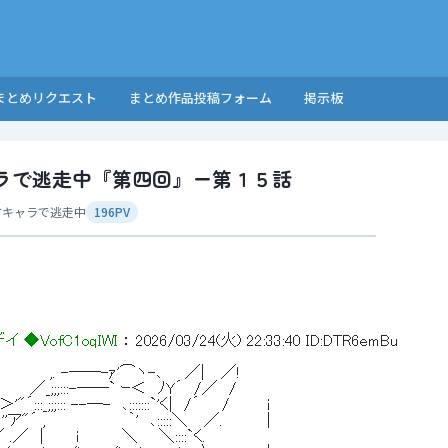
まとめリクエスト
まとめ作品投稿フォーム
掲示板
ラで逃走中『第四回』ー第１５話
方キャラで逃走中
196PV
 ◆VofC1oqIWI
 ： 
2026/03/24(火) 22:33:40
ID:DTR6emBu
　　 　 ,. -──-ｧ'⌒ヽ-､　　／| 　／! 
　　／_;;;:::-──` ｰ＜　ﾉY´　/／　/ 
::_;;;::: --─-　､:::::::`'く|　/´　　/ 　 　 i 
'ア"´ , 　　　　　　　｀'　､:::::＼　 ／.　　 　｜ 
 .／　| 　　 i 　　　 ＼ 　 ＼::::`く. 