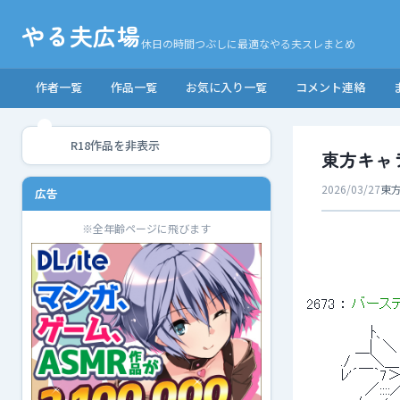
やる夫広場
休日の時間つぶしに最適なやる夫スレまとめ
作者一覧
作品一覧
お気に入り一覧
コメント連絡
R18作品を非表示
東方キャ
2026/03/27
東
広告
※全年齢ページに飛びます
2673
 ： 
バースデイ
 　　　　　　ﾄ、　　
 　　　 　＿|　＼　
 　　　./　　＼＿＞'"´:
 　　　ﾚ'´￣｀7＞'
 　　　　　 ／::::／