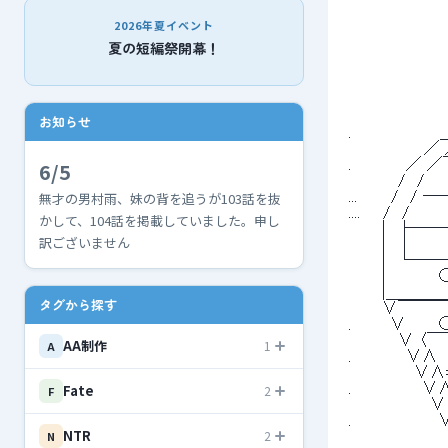
2026年夏イベント
夏の短編祭開幕！
お知らせ
 .　　　　　
 　　 　 　 　 
6/5
 .　　　 　 
 　　　　 /　/　
無才の男村雨、妹の背を追うが103話を抜
 ...　　　/
 ....　　/　/
かして、104話を掲載していました。申し
 　　　|　├―
訳ございません
 　　　|　│　　　
 　　　|　└
 　　　| 　 　
 　　　|＿＿
タグから探す
 　　　∨￣
 .　　　 ∨　　
 　　　　 ∨
AA制作
1
A
 .　　　 　 ∨∧
 　　　　 　 ∨∧=
Fate
 .　　　 　 　 
2
F
 　　　　 　 
 .　　　 　 　
NTR
2
N
 　　　　 　 