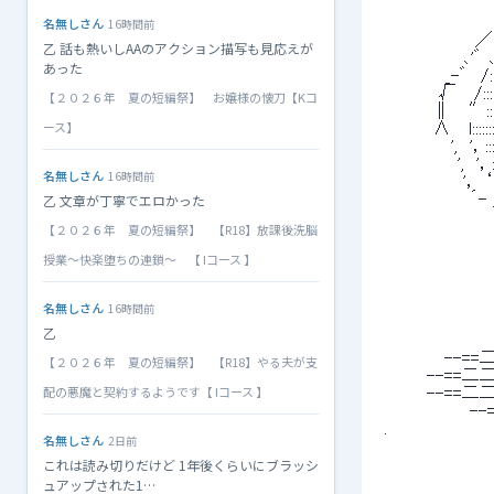
 　　　　　　　　　　　_
名無しさん
 　　　　　　　　　丶` ,､丶`
16時間前
 　　　　　　　 ／　／:::.､:
乙 話も熱いしAAのアクション描写も見応えが
 　　　　　　 ､'゛ ､'゛
あった
 　　　　　_-゛　/::::::
 　　　　 √　 /:::::＿::::
【２０２６年 夏の短編祭】 お嬢様の懐刀【Kコ
 　　　　∥　 ″::::＿::
ース】
 　　　　∧　 l::::::::
 　　　　　 ',　'，::::／:
 　　　　　　',　'，::
名無しさん
16時間前
 　　　　　　 '， ‘i,::::::
乙 文章が丁寧でエロかった
 　　　　　　　´- _〕ｈ､ _::
 　　　　　　　　　个o。　
【２０２６年 夏の短編祭】 【R18】放課後洗脳
 　　　　　　　　　　　
授業～快楽堕ちの連鎖～ 【 Iコース 】
名無しさん
16時間前
 　　　　　　　 　 
乙
 　　　　　　　　　
 　　　 　 --
【２０２６年 夏の短編祭】 【R18】やる夫が支
 　　　 --==
配の悪魔と契約するようです【 Iコース 】
 　　　 --==二二二二二
 　　　　　　　--==二二二二
 .　　　　 　 　 　 --==
名無しさん
2日前
 　　　　　　　 　 　 　 　 
これは読み切りだけど 1年後くらいにブラッシ
 　　　　　　　 　 　 　 　 　 
 　　　　　　　 　 　 　 
ュアップされた1…