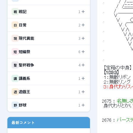
 .　 　 　 /　
 　　 　 /　/ﾆ
戦記
 .　 　 /
1
戦
 　　　∨￣
 .　　　 ∨　　
日常
2
日
 　　　　 ∨
 .　　　 　 ∨∧
 　　　　 　 ∨∧=
現代異能
3
現
 .　　　 　 　 
 　　　　 　 
 .　　　 　 　
短編祭
6
短
 　　　　 　 
 .　　　 　 　
 　　　　 　 　
聖杯戦争
4
聖
 【宝箱の中身】
【1D3:3】
 １：無敵リボン 
講義系
1
講
 ２：無敵リング 
 ３：身代わりス
遊戯王
1
遊
2675
 ： 
名無し
野球
1
野
 身代わりとか
2676
 ： 
バースデイ
最新コメント
 　　　　　　　　