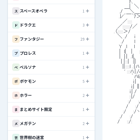
 　　 　 　　ﾄ、　
 　　　　 ＿|　＼　 
スペースオペラ
1
ス
 　　　./　　＼＿＞'"´::::::::
 　 　 .ﾚ'´￣｀7＞''＞ 　:::::
 　　 　 ／:::::　　 
ドラクエ
3
ド
 　　 ／::::::::/／
 　 .〈::::::＞/ 
 　　 ＼ ./　　i　
ファンタジー
29
フ
 　　　 ./　 　 ｌ　 
 　 　 Y　.l　　
 　　　|　l|　 |　　::| 
プロレス
1
プ
 　　　|　|:|　.l|
 　　　 | |:::|　:||　 ::
ペルソナ
 　　 　 ||:::::l .:|:
1
ペ
 　　　　 ' ::::ﾊ.|:/
 　　　　　　 ｀:ﾊli/＼
ポケモン
5
ポ
 　　　　　　　i:|　lﾉ　
 　　　　　　 i:| ∥　
 　　　　　　i:| /　　:
ホラー
2
ホ
 　 　　　　 ::|/　
 　　　　　 :/　　:/
 　　 　　 /　　:/　
まとめサイト限定
1
ま
 　　　　:/　　:/ヽ,,,
 　　　./　　:/　　　
 　 　/　　::/: 　
メガテン
2
メ
世界樹の迷宮
1
世