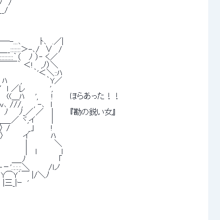
　/ 
_/ 
...､　　　 ﾄ､　.／| 
::::::＞-､/　∨　/ 
:::｀（　 ﾉ ）‐ く／ 
￣￣｀ ＜!　 ,ﾉ）＼ 
　　　　　　｀'＜＼::ﾊ 
　　 ,　　　　 ｀Y／ 
ｌ ／レ　　　　 ', 
'　　((＿ﾊ　　', 　　!　　　ほらあった！！ 
///,　　, -､　l 
　　ﾉ　　ﾉ_／ ／　 |　　　『勘の鋭い女』 
_／ ヾ,イ　　　| 
/ 　 　 _」　　　! 
〉　　　 イ　　　　ﾊ 
　 　 　 |　　　　　＼ 
　 　 |　 ｌ　　　　 ｌ 
　 ＿_ﾉ　　　　　　「 
.:.:.＼　　　 /ｌノ 
Y⌒Y´￣ |/＼ﾉ 
三_|ｰ　' 