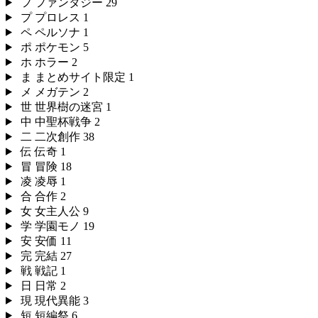
フ
ファンタジー
29
プ
プロレス
1
ペ
ペルソナ
1
ポ
ポケモン
5
ホ
ホラー
2
ま
まとめサイト限定
1
メ
メガテン
2
世
世界樹の迷宮
1
中
中聖杯戦争
2
二
二次創作
38
伝
伝奇
1
冒
冒険
18
凌
凌辱
1
合
合作
2
女
女主人公
9
学
学園モノ
19
安
安価
11
完
完結
27
戦
戦記
1
日
日常
2
現
現代異能
3
短
短編祭
6