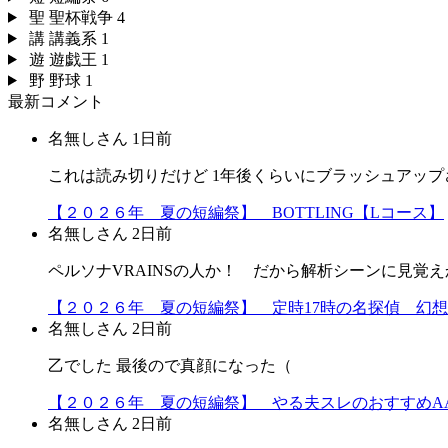
聖
聖杯戦争
4
講
講義系
1
遊
遊戯王
1
野
野球
1
最新コメント
名無しさん
1日前
これは読み切りだけど 1年後くらいにブラッシュアップ
【２０２６年 夏の短編祭】 BOTTLING【Lコース】
名無しさん
2日前
ペルソナVRAINSの人か！ だから解析シーンに見覚えか
【２０２６年 夏の短編祭】 定時17時の名探偵 幻
名無しさん
2日前
乙でした 最後ので真顔になった（
【２０２６年 夏の短編祭】 やる夫スレのおすすめA
名無しさん
2日前