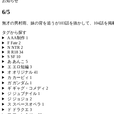
お知らせ
6/5
無才の男村雨、妹の背を追うが103話を抜かして、104話を
タグから探す
A
AA制作
1
F
Fate
2
N
NTR
2
R
R18
34
S
SF
10
あ
あんこ
5
エ
エロ短編
3
オ
オリジナル
41
カ
カービィ
1
ガ
ガンダム
1
ギ
ギャグ・コメディ
2
ジ
ジュブナイル
1
ジ
ジョジョ
2
ス
スペースオペラ
1
ド
ドラクエ
3