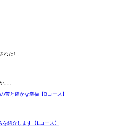
された1…
..…
想の苦と確かな幸福【Bコース】
Aを紹介します【Lコース】