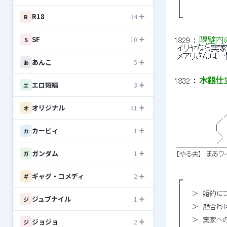
 ┃ 
 ┃ 
R18
34
R
 ┗ 
SF
10
S
1829
 ： 
隔壁内
 イリヤなら実
 メアリさんは一
あんこ
5
あ
1832
 ： 
水銀仕立て
エロ短編
3
エ
 　　　　　　　　　　 
オリジナル
41
オ
 　　　　　　　　　　 
 　　　　　　　　　　 
 　　　　　　　 　 ／ 
 　 　 　 　 　 　 |　 
カービィ
1
カ
 　　　　　　　 　 ＼　
 　　　　　　　 　 ／
 ───────
ガンダム
1
ガ
 【やる夫】　まあ
ギャグ・コメディ
2
ギ
 ┏ 
 ┃ 
 ┃　　＞　婚約に
ジュブナイル
1
ジ
 ┃ 
 ┃　　＞　顔合わ
 ┃ 
ジョジョ
 ┃　　＞　実家へ
2
ジ
 ┃ 