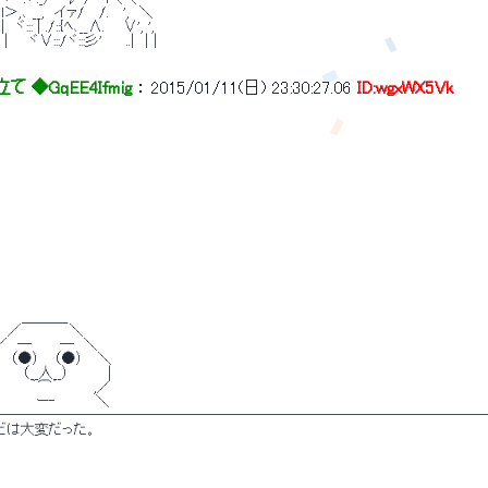
　l＞,､ __,　イァ/　 /.　 ',　＼ 
　ヾ::: | ./::{ﾍ､__∧. 　 ∨', ', 
　ヾ∨:::/ヾ:::彡'　　 ..|　| | 
 ◆GqEE4Ifmig
 ： 
2015/01/11(日) 23:30:27.06
ID:wgxWX5Vk
　 　 ＿＿＿_ 
　 ／　　 　 　＼ 
／　─　 　 ─　＼ 
　 （●） 　（●） 　＼ 
　 　 （__人__）　　 　 | 
 　　 ｀⌒´ 　　　,／ 
　　　 　ー‐　　　　＼ 
───────────────────────────────────
だは大変だった。 