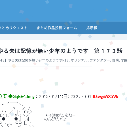
まとめリクエスト
まとめ作品投稿フォーム
掲示板
8】やる夫は記憶が無い少年のようです 第１７３話
-18】やる夫は記憶が無い少年のようです
R18
,
オリジナル
,
ファンタジー
,
冒険
,
学
 ◆GqEE4Ifmig
 ： 
2015/01/11(日) 23:27:39.91
ID:wgxWX5Vk
-‐ '´￣￣｀ヽ､　____ 
／　　　　　ﾊ 　 　.r' -/ 
/ /| .／　|.|ヽ　f`r ,> 
.{ {ノ　ﾚ.　　 ﾘヽﾘ ゝノ|　　　　　　面子決めないとなー 
ｌ ﾚ　●　　　 ● .|　|、i|　　　　　　のんびりいくよー 
　､_,､_,　⊂⊃ .| 　ヽ 
|　ゝ　.ゝ._） 　 〆/⌒i＼＼ 