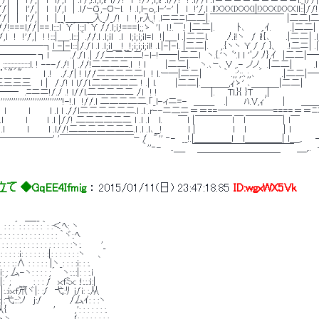
//|　|　l'/,|　l　l/,l　| .l/ｰＯ,-Oｰl.　! .l,l-ｏ,.l-'-' |　l　!'/,l .l!XXXlXXXl|!XXXｌXXXlｌ::|/
　| l//|　|　l'/,|　l　|__l＿＿＿入_ﾉ_/!　l　!,ｒ入.! .lニニﾆl二二|.￣￣￣￣￣￣￣￣ |二二ｌ二ニﾆl　
//!===l//|==.l::::l｀Y´l:::l｀Y //.l;i;!===l;;ゝ｀'l　l.!.￣.! |二二|.　　　 ﾄ､　 　,.ｲ.　　　.|二二|
.! !'/,l　!　!'/,|　! !:::|＿_.l:::|｀.//.l .l;il　.l　l;i;i;il=l　!|＿_l .|二二l.　 　 ﾉ.i!ヽ　/ i!{､　　 .|二二| .l＿
-l:::|/./l .l .l;il＿!__!;i;i;i;il! .l.|-|-l. |二二|. 　 ,.{ヽヽ Y / / }、　 .!二ニ| .|-|-l l　l;i;i;
――――‐┐l ￣￣././l .| //二二二二!-l-!――|二二l　ヽ.{.'ヽ ﾞ'.l l 'ﾞノ ﾉ},ｲ　|二
::::::::::::〈Y〉:::::::::::::::::::l. ! ---/./! | .//!二二二二.l　! ｌ　　　|二二|.　 ヽ.､ｰ､ V ,.- ノノ.　.|二二|
¨¨｀~´~ 　 　 l .!　 ././| ! l//二二二二二l　! l.ー―|二二| 　 　 ｀ .,;';:､;,､ ´　 　 .|二二|―
三三三三三 　ｌ |　/./! l l//l.二二二二二 ! .| l.　 　 |二二|.＿＿＿,ｨゝ' ､＿＿＿|二二|　　　 ｌ 
――　.ﾆニニ!/./ .! l//l.二二二二二 /l　! !　　　　　 　 　 |.　　Tｌ.}{ }T　　.|　　 　 　 　 　 .
'''''''''''''''''''''''''''''''!-!.l　!//.l 二二二二二.「_l-ィニ=-　＿＿_　 .|　　 ﾊ.V,ｨ′　
 　 l　　　 l　　　l .l l .//ｌ二二二二二二.l .l .r--ニ二ニ＝＝==――――――====＝＝ﾆニ
ｌ　 　.l　　　 l　　　l .l |//! 二二二二二二 l .l .l　 l.　　 ￣l |￣￣￣￣l￣l￣￣￣￣| l￣　 
 　.l　　　 l　　　l .l//!二二二二二二二.l .l .l､__!　　　　l |　 　 　 　 l　 l　 　 　 　 | l　 
.　┴―――――――' '￣￣￣￣￣￣￣￣ｰ /　"'' ‐-　__!.|＿＿＿＿l　 l＿＿＿＿| ｌ＿,.　　-
　　　　　　　　　　　　　　　　　　　　　　　　　｀''‐-　 ..＿_　￣￣￣￣￣￣￣￣￣￣￣ ＿,..　-
　　　　　　　　　　　　　　　　　　　　　　　　　　　　　　　　 ￣￣￣￣￣￣￣￣￣ 
 ◆GqEE4Ifmig
 ： 
2015/01/11(日) 23:47:18.85
ID:wgxWX5Vk
　　　　＿__ 
´: : : : : :｀: :＜ﾍ: ヽ 
: : : : : : : : : : : : ｀ヾ:.ﾍ 
 : : : : : : : : : : : : : : :ヽ:.　　　'_ 
 : : : :ｉ: : : : : : :|: : : : : : :ヽ　　、 
: : :.:∧ : : : : : |ヽ_: : : :ｉ: : :. 
 : : i: : 厶-ヽ: : : : ;´　ヽ:.:.:|: : :.i 
: : :|:´;　　　 : : : /　ｘfﾐx: :!:.:.:i:| 
: : : : |:.:iｘf笊ヾ|: :/　弋:ﾘ j/ｉ: :.从 
|:!: : :i:|:弋:::ソ　j:/　 　 　 /厶ｲ: : :ヽ 
从: :.从{　 　 　 　 　 '　　　,': : : : : : :. 
 |　ヾゝヽ　　　　 　 　 , 　 /: : : : : : : : 