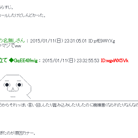
らすじ。 
ロールしたけどしんどかった。 
の名無しさん
 ： 
2015/01/11(日) 23:31:05.01
ID:pfE9WYXg
マジでww 
 ◆GqEE4Ifmig
 ： 
2015/01/11(日) 23:32:55.53
ID:wgxWX5Vk
　 　 ＿＿＿_ 
　 ／　　 　 　＼ 
／　─　 　 ─　＼ 
　 （●） 　（●） 　＼ 
　 　 （__人__）　　 　 | 
 　　 ｀⌒´ 　　　,／ 
　　　 　ー‐　　　　＼ 
───────────────────────────────────
いうからそれっぽい言い回ししたり踏み込みしたりしたのに機嫌悪くなられたりなんなの
すぎたのが原因カナー。 