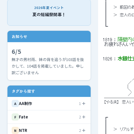
 ┃ 
2026年夏イベント
 ┃　　＞　前回のあ
 ┃ 
夏の短編祭開幕！
 ┃　　＞　恋人の
 ┃ 
 ┃ 
 ┗ 
お知らせ
1819
 ： 
隔壁内
 お疲れさんいや
6/5
無才の男村雨、妹の背を追うが103話を抜
1826
 ： 
水銀仕立て
かして、104話を掲載していました。申し
 　　　　　　　　　　 
訳ございません
 　　　　　　　　　　 
 　　　　　　　　　　 
 　　　　　　　 　 ／ 
 　 　 　 　 　 　 |　 
タグから探す
 　　　　　　　 　 ＼　
 　　　　　　　 　 ／
 ───────
 【やる夫】　恋人
AA制作
1
A
Fate
2
F
 ┏ 
 ┃ 
 ┃ 
NTR
 ┃　　＞　リアル
2
N
 ┃ 