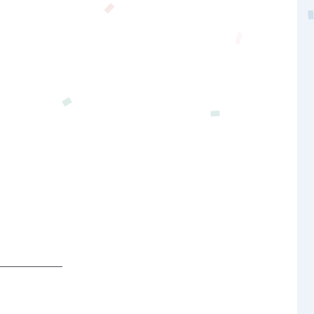
─────── 