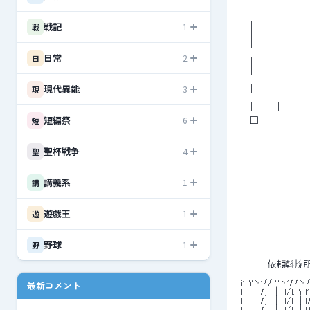
 　┌─────
戦記
1
戦
 　│　 　 　 　 　 　 
 　│　 　 　 　 　 　 
 　└─────
日常
2
日
 　┌─────
 　│　 　 　 　 　 　 
 　└─────
 　┌──────
現代異能
3
現
 　└──────
 　┌──┐ 
 　└──┘ 
短編祭
6
短
 　 □ 
聖杯戦争
4
聖
講義系
1
講
遊戯王
1
遊
野球
1
野
 ―――依頼斡旋所
 i' Yヽ'//.Yヽ'//ヽ/
最新コメント
 l　|　l/,l　|　l/l. Y
 l　|　l/,l　|　l/l　| 
 l　|　l/,l　|　l/l　| l/