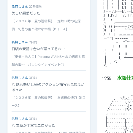
 l　|　l/,l　|　l/l　| l
名無しさん
20時間前
 l　|　l/,l　|　l/l
 ,!＝=!/,l===l/,!==|
美しい親愛だった
 ,l　.! .l'/,l .l　!/,! 
 ,l―-r――――――――――┐l -|
【２０２６年 夏の短編祭】 定時17時の名探
 ,'!　! l　r――――
 ,'l　.! ! .l:::::::::
偵 幻想の苦と確かな幸福【Bコース】
 /!　! l　!　　　 ~＾~
 /l　.! ｌ .ｌ　 三三
 ＝ﾆﾆl .l------ ―
名無しさん
2日前
 　　 ＿　-‐　''"'''''
 -‐　　l　　l　　ll　
日頃の安請け合いが祟ってるわ…
 . !　　 ! 　 l　　l
 . !　　 |　　l　　ll　
【安価・あんこ】Persona VRAINS ～心の仮面と電
 . |.　　.!　　l,
 . |　 ,　＜　　　
脳の海～ バレンタインイベント①
 ＜　　　　　　　　
名無しさん
3日前
1859
 ： 
水銀仕立て
乙 話も熱いしAAのアクション描写も見応えが
あった
 　　　　　　　　　　　
 　　　　　　　　　　 ,，: : :
【２０２６年 夏の短編祭】 お嬢様の懐刀【Kコ
 　　　　,. -: くミｘ.:': : : : 
 　　　/: : : : : ｀寸ｘ: : : :
ース】
 .　　/: : : : : : : : :寸t: :
 　 /: : : : : : : : : i彡': : 
 　,: : : : : :..: : : :.:|: :
 　ｉ: : : : : : : : : :.:| : 
名無しさん
3日前
 　|:.: : : : : : : : : :|
乙 文章が丁寧でエロかった
 　|: : : : : : : : : :.:
 　,: : : : : :..: : : :.
 ./ : : : : : : : : : :