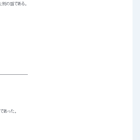
た別の話である。 
─────── 
であった。 