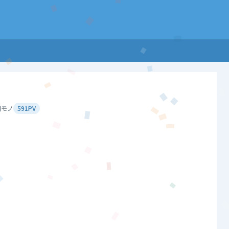
園モノ
591PV