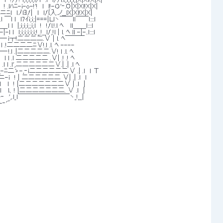
/!　! .lﾊﾆ-ｉ-o-!'!　l　l!-Ｏ'‐.O|X|Xl!X|X| 
l.ﾉlﾖ/|　l　l/{入.ノ__lX|Xl!X|X| 
 .l ￣l l　l7ｲｉ;ｉ;|===|Ｌlヽ￣￣ll￣￣l::::l 
_l l　|;i;i;i;;i;l　!　!/l.!.ｌ ﾍ　 ll＿＿l::::l 
i;i;i;!_.!__l/,!l | l. ﾍ lｌ -|-..l::::l 
二|――‐i┬!二二二二.∨ | l. ﾍ￣￣￣ 
 　 　 .l l .!二二二二ﾆ∨!.l .l. ﾍ ---- 
―‐!.l .|二二二二二.∨! l .l. ﾍ 
l .l 二二二二二 .∨| .! .! ﾍ 
ｌ l .l',二二二二二二∨.| .| .l ﾍ 
 |　　 ＿＿-ﾆ二ゝ-,‐i二二二二二二.∨ .| .l　l Τ 
-i　! | 二二二二二二 ∨| .| .ｌ　l 
　 l　 l　! |二二二二二二二∨ | .ｌ　| 
　 　 l　 l、! |二二二二二二二. ∨ .ｌ　| 
‐　',.ｌ_l￣￣￣￣￣￣￣￣ヽ_!__| 
‐'" 