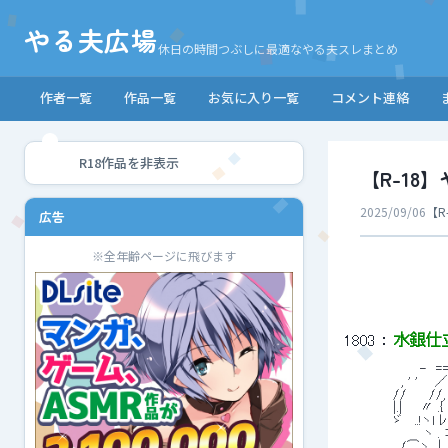
やる夫広場
休日の時間つぶしに最適なやる夫スレまとめ
作者一覧
作品一覧
お気に入り一覧
コメント連絡
R18作品を非表示
【R-1
2025/09/06
【R
広告
※全年齢ページに飛びます
1803
 ： 
水銀仕立て
 　　　　　　　　-　== 
 　　 　 　　, ' ' 　 
 　　　　　// 　　//, '
 　　　　　|.|　　〃 
 　　　　　ゞ　 ..!ヽ
 　　　　　　　 　ヽ . ⊃
 　 　 　 　 /⌒ヽ__