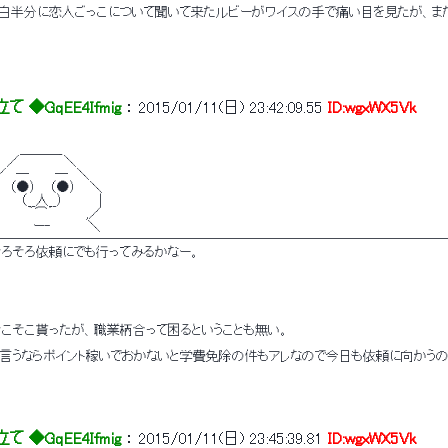
面白半分に恋人ごっこについて聞いて来たルビーがワイスの手で痛い目を見たが、ま
 ◆GqEE4Ifmig
 ： 
2015/01/11(日) 23:42:09.55
ID:wgxWX5Vk
　 　 ＿＿＿_ 
　 ／　　 　 　＼ 
／　─　 　 ─　＼ 
　 （●） 　（●） 　＼ 
　 　 （__人__）　　 　 | 
 　　 ｀⌒´ 　　　,／ 
　　　 　ー‐　　　　＼ 
───────────────────────────────────
、そろそろ依頼にでも行ってみるかなー。 
そこそこ貰ったが、職業柄合って困るということも無い。 
に言うならポイント稼いでおかないと学費免除の件もアレなので今日も依頼に向かうの
 ◆GqEE4Ifmig
 ： 
2015/01/11(日) 23:45:39.81
ID:wgxWX5Vk