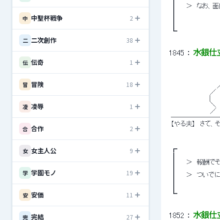
 ┃　　＞　なお、
 ┃ 
中聖杯戦争
2
中
 ┃ 
 ┃ 
 ┗ 
二次創作
38
二
1845
 ： 
水銀仕立て
伝奇
1
伝
 　　　　　　　　　　 
 　　　　　　　　　　 
冒険
18
冒
 　　　　　　　　　　 
 　　　　　　　 　 ／ 
 　 　 　 　 　 　 |　 
凌辱
 　　　　　　　 　 ＼　
1
凌
 　　　　　　　 　 ／
 ───────
 【やる夫】　さて
合作
2
合
女主人公
9
 ┏ 
女
 ┃ 
 ┃　　＞　報酬で
 ┃ 
学園モノ
19
学
 ┃　　＞　ついで
 ┃ 
 ┃ 
安価
11
安
 ┗ 
1852
 ： 
水銀仕立て
完結
27
完