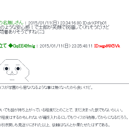
の名無しさん
 ： 
2015/01/11(日) 23:34:16.80
ID:drXPFb01
家のような安心感！で士郎が笑顔で祝福してくれそうだけど 
悶着ありそうですね（ﾆｺ 
 ◆GqEE4Ifmig
 ： 
2015/01/11(日) 23:35:48.11
ID:wgxWX5Vk
　 　 ＿＿＿_ 
　 ／　　 　 　＼ 
／　─　 　 ─　＼ 
　 （●） 　（●） 　＼ 
　 　 （__人__）　　 　 | 
 　　 ｀⌒´ 　　　,／ 
　　　 　ー‐　　　　＼ 
───────────────────────────────────
ワイスが学園から居なくなるような事は無くなったから良いけど。 
ついても話が持ち上がっている程度だとのことで、まだ決まった訳でもないらしい。 
せ程度はするかもしれないが籍を入れるにしてもワイスが納得してからになるだろう。
の引き戻しも見送りにされた以上、依頼はなんとか果たせたはずである。 