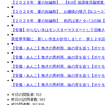
【２０２６年 夏の短編祭】 【R18】放課後洗脳授業～
♥
【２０２６年 夏の短編祭】 お嬢様の懐刀【Kコース
♥
【２０２６年 夏の短編祭】 初恋は酒とタバコの味【
♥
【安価】やらない夫はモンスターマスターとして召喚され
♥
異世界学園に、新しい先生が赴任しました 第１２９話
♥
【安価・あんこ】無才の男村雨、妹の背を追う【ポケモン
♥
【安価・あんこ】無才の男村雨、妹の背を追う【ポケモン
♥
【安価・あんこ】無才の男村雨、妹の背を追う【ポケモ
♥
【安価・あんこ】無才の男村雨、妹の背を追う【ポケモン
♥
【安価・あんこ】無才の男村雨、妹の背を追う【ポケモン
今日の閲覧者:
353
昨日の訪問者数:
503
総訪問者数:
202,918