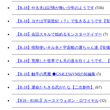
【R-18】やる夫は記憶が無い少年のようです
(556)
【R-18】ヨナは宇宙世紀（？）で生きるようです【
【R-18】会話スキルで始めるモンスターテイマー
(7)
【R-18】怪獣使いキル夫と宇宙船の運ちゃん達【安
【R-18】荒廃した世界でも天の道を往くようです。
【R-18】触手の悪魔 ◆GS4LESkVMIの短編集
(5)
【R-18】運命たちきる恋がたな【二次創作】
(67)
【R18・R18G】カースドウェポン・ロワイヤル
(32)