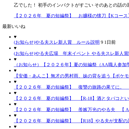
乙でした！ 初手のインパクトがすごい そのあとの話の
【２０２６年 夏の短編祭】 お嬢様の懐刀【Kコース
最新いいね
♥
(お知らせ)やる夫スレ新人賞 ルール説明
9
1日前
♥
(お知らせ)やる夫広場 年末イベント やる夫スレ新人
♥
（お知らせ）【２０２６年】夏の短編祭（AA職人参加
♥
【安価・あんこ】無才の男村雨、妹の背を追う【ポケモン
♥
【２０２６年 夏の短編祭】 復讐の旅路の果てに。 
♥
【２０２６年 夏の短編祭】 【R-18】酒とタバコと
♥
【２０２６年 夏の短編祭】 羨嫉万光のやる夫 【 A
♥
【２０２６年 夏の短編祭】 【R18】やる夫が支配の悪
♥