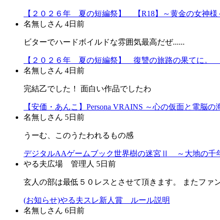
【２０２６年 夏の短編祭】 【R18】～黄金の女神様～
名無しさん
4日前
ビターでハードボイルドな雰囲気最高だぜ......
【２０２６年 夏の短編祭】 復讐の旅路の果てに。 
名無しさん
4日前
完結乙でした！ 面白い作品でしたわ
【安価・あんこ】Persona VRAINS ～心の仮面と電脳
名無しさん
5日前
うーむ、このうたわれるもの感
デジタルAAゲームブック世界樹の迷宮Ⅱ ～大地の千年
やる夫広場 管理人
5日前
玄人の部は最低５０レスとさせて頂きます。 またファ
(お知らせ)やる夫スレ新人賞 ルール説明
名無しさん
6日前