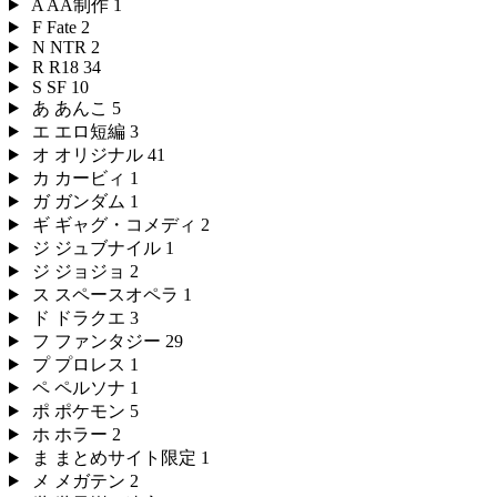
A
AA制作
1
F
Fate
2
N
NTR
2
R
R18
34
S
SF
10
あ
あんこ
5
エ
エロ短編
3
オ
オリジナル
41
カ
カービィ
1
ガ
ガンダム
1
ギ
ギャグ・コメディ
2
ジ
ジュブナイル
1
ジ
ジョジョ
2
ス
スペースオペラ
1
ド
ドラクエ
3
フ
ファンタジー
29
プ
プロレス
1
ペ
ペルソナ
1
ポ
ポケモン
5
ホ
ホラー
2
ま
まとめサイト限定
1
メ
メガテン
2