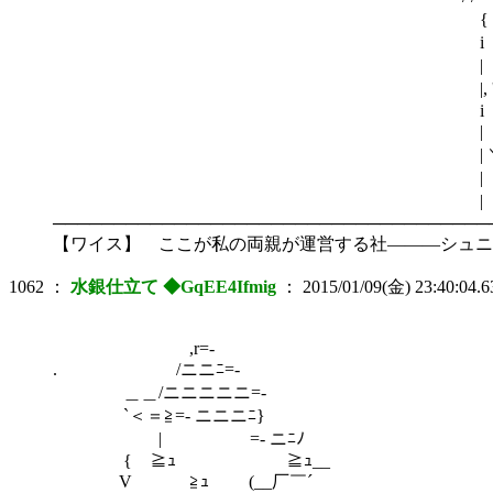
{ ／ ,. 
i ／ 《
| ／ 
|, ' i
i .| 
| 圦
| ＼ 
| ＼ ＼
| ＼ '
────────────────────────────────────
【ワイス】 ここが私の両親が運営する社―――シュニ
1062
：
水銀仕立て ◆GqEE4Ifmig
：
2015/01/09(金) 23:40:04.6
,r=-
. /ニニﾆ=-
＿＿/ニニニニニ=-
`＜＝≧=- ニニニﾆ}
| =- ニﾆﾉ
{￣≧ｭ ￣≧ｭ__
V ≧ｭ (__厂￣´