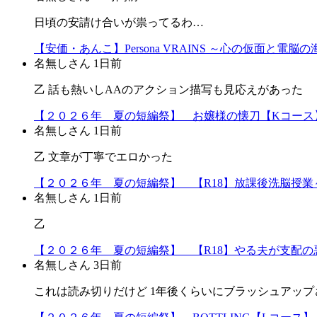
日頃の安請け合いが祟ってるわ…
【安価・あんこ】Persona VRAINS ～心の仮面と
名無しさん
1日前
乙 話も熱いしAAのアクション描写も見応えがあった
【２０２６年 夏の短編祭】 お嬢様の懐刀【Kコース
名無しさん
1日前
乙 文章が丁寧でエロかった
【２０２６年 夏の短編祭】 【R18】放課後洗脳授業～
名無しさん
1日前
乙
【２０２６年 夏の短編祭】 【R18】やる夫が支配の悪
名無しさん
3日前
これは読み切りだけど 1年後くらいにブラッシュアップ