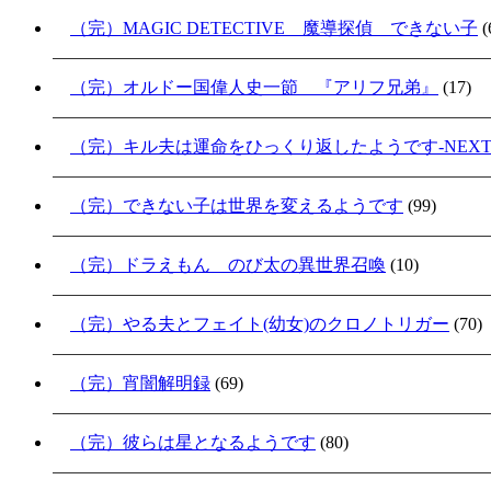
（完）MAGIC DETECTIVE 魔導探偵 できない子
(
（完）オルドー国偉人史一節 『アリフ兄弟』
(17)
（完）キル夫は運命をひっくり返したようです-NEXT S
（完）できない子は世界を変えるようです
(99)
（完）ドラえもん のび太の異世界召喚
(10)
（完）やる夫とフェイト(幼女)のクロノトリガー
(70)
（完）宵闇解明録
(69)
（完）彼らは星となるようです
(80)