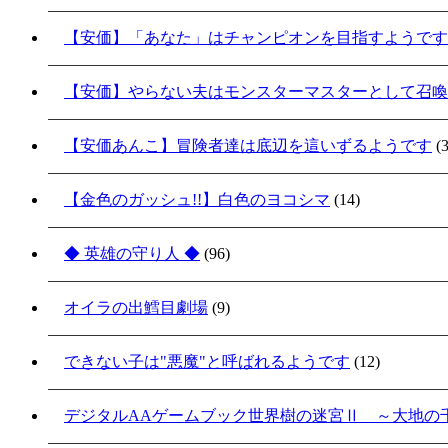
【安価】「あなた」はチャンピオンを目指すようです
【安価】やらない夫はモンスターマスターとして召喚
【安価あんこ】冒険者達は底辺を這いずるようです
(3
【金色のガッシュ!!】白色のヨコシマ
(14)
◆ 英雄の守り人 ◆
(96)
オイラの出鱈目劇場
(9)
できない子は"悪魔"と呼ばれるようです
(12)
デジタルAAゲームブック世界樹の迷宮Ⅱ ～大地の