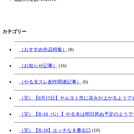
カテゴリー
（おすすめ作品特集）
(8)
（お知らせ記事）
(16)
（やる夫スレ創作関連記事）
(6)
（完）【8月15日】ヤルヨミ市に花火が上がるようで
（完）【R-18（G）】やる夫は明日死ぬ予定のよう
（完）【R-18】エッチな８番出口
(10)