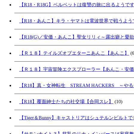
【R18・R18G】ベルベットは復讐の旅に出るようで
【R18・あんこ】キラ・ヤマトは電波世界で戦うよ
【R18(G)／安価・あんこ】聖女リリィ～露出癖と愛
【Ｒ１８】テイルズオブエターニあんこ【あんこ】
(6
【Ｒ１８】宇宙冒険エクスプローラー【あんこ・安価
【R18】真・女神転生 STREAM HACKERS 
【R18】覆面紳士たちの社交場【合同スレ】
(10)
【Tiger＆Bunny】キャストリアはシュテルンビル
【サモンナイト３】貧乳のリナ・インバースは家庭教