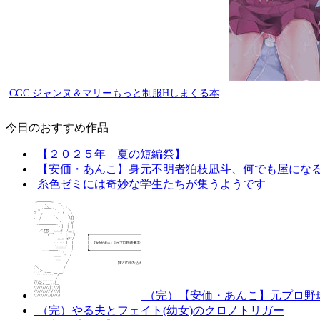
CGC ジャンヌ＆マリーもっと制服Hしまくる本
今日のおすすめ作品
【２０２５年 夏の短編祭】
【安価・あんこ】身元不明者狛枝凪斗、何でも屋にな
糸色ゼミには奇妙な学生たちが集うようです
（完）【安価・あんこ】元プロ野
（完）やる夫とフェイト(幼女)のクロノトリガー