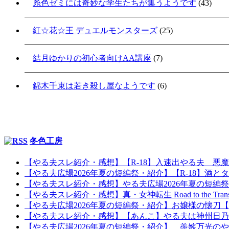
糸色ゼミには奇妙な学生たちが集うようです
(43)
紅☆花☆王 デュエルモンスターズ
(25)
結月ゆかりの初心者向けAA講座
(7)
錦木千束は若き殺し屋なようです
(6)
冬色工房
【やる夫スレ紹介・感想】【R-18】入速出やる夫 悪
【やる夫広場2026年夏の短編祭・紹介】【R-18】酒とタ
【やる夫スレ紹介・感想】やる夫広場2026年夏の短編
【やる夫スレ紹介・感想】真・女神転生 Road to the Tr
【やる夫広場2026年夏の短編祭・紹介】お嬢様の懐
【やる夫スレ紹介・感想】【あんこ】やる夫は神州日乃本を
【やる夫広場2026年夏の短編祭・紹介】 羨嫉万光の