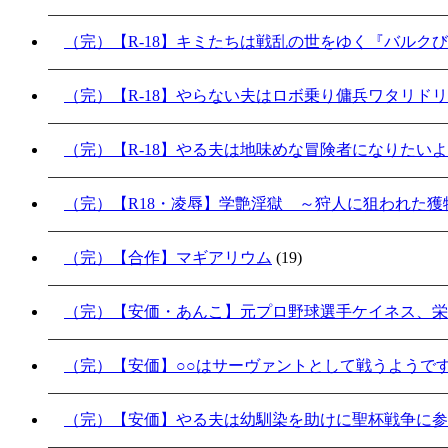
（完）【R-18】キミたちは戦乱の世をゆく『バルク
（完）【R-18】やらない夫はロボ乗り傭兵ワタリド
（完）【R-18】やる夫は地味めな冒険者になりたい
（完）【R18・凌辱】学艶淫獄 ～狩人に狙われた獲物
（完）【合作】マギアリウム
(19)
（完）【安価・あんこ】元プロ野球選手ケイネス、栄
（完）【安価】○○はサーヴァントとして戦うようで
（完）【安価】やる夫は幼馴染を助けに聖杯戦争に参加