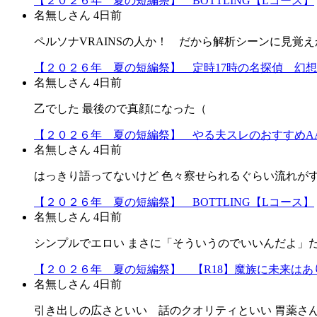
【２０２６年 夏の短編祭】 BOTTLING【Lコース】
名無しさん
4日前
ペルソナVRAINSの人か！ だから解析シーンに見覚えか
【２０２６年 夏の短編祭】 定時17時の名探偵 幻
名無しさん
4日前
乙でした 最後ので真顔になった（
【２０２６年 夏の短編祭】 やる夫スレのおすすめA
名無しさん
4日前
はっきり語ってないけど 色々察せられるぐらい流れが
【２０２６年 夏の短編祭】 BOTTLING【Lコース】
名無しさん
4日前
シンプルでエロい まさに「そういうのでいいんだよ」だよ
【２０２６年 夏の短編祭】 【R18】魔族に未来はあり
名無しさん
4日前
引き出しの広さといい 話のクオリティといい 胃薬さ