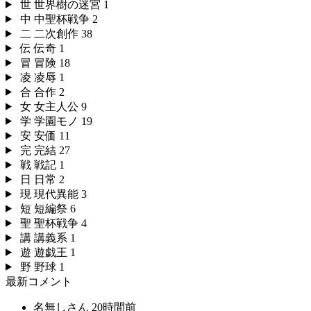
世
世界樹の迷宮
1
中
中聖杯戦争
2
二
二次創作
38
伝
伝奇
1
冒
冒険
18
凌
凌辱
1
合
合作
2
女
女主人公
9
学
学園モノ
19
安
安価
11
完
完結
27
戦
戦記
1
日
日常
2
現
現代異能
3
短
短編祭
6
聖
聖杯戦争
4
講
講義系
1
遊
遊戯王
1
野
野球
1
最新コメント
名無しさん
20時間前