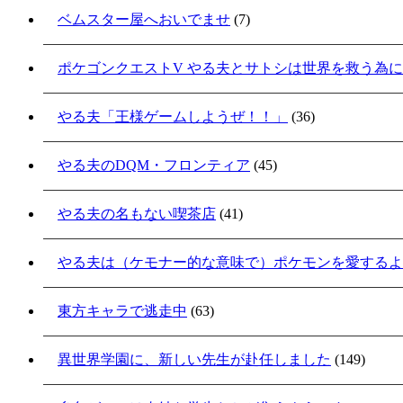
ベムスター屋へおいでませ
(7)
ポケゴンクエストV やる夫とサトシは世界を救う為
やる夫「王様ゲームしようぜ！！」
(36)
やる夫のDQM・フロンティア
(45)
やる夫の名もない喫茶店
(41)
やる夫は（ケモナー的な意味で）ポケモンを愛するよ
東方キャラで逃走中
(63)
異世界学園に、新しい先生が赴任しました
(149)