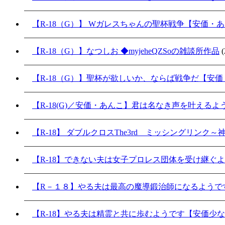
【R-18（G）】 Wガレスちゃんの聖杯戦争【安価・
【R-18（G）】なつしお ◆myjeheQZSoの雑談所作品
(
【R-18（G）】聖杯が欲しいか、ならば戦争だ【安
【R-18(G)／安価・あんこ】君は名なき声を叶える
【R-18】 ダブルクロスThe3rd ミッシングリンク
【R-18】できない夫は女子プロレス団体を受け継ぐ
【R－１８】やる夫は最高の魔導鍛治師になるようで
【R-18】やる夫は精霊と共に歩むようです【安価少