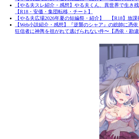
【やる夫スレ紹介・感想】やる夫くん、異世界で生き残
【R18・安価・集団転移・チート】
【やる夫広場2026年夏の短編祭・紹介】 【R18】
【Web小説紹介・感想】『逆襲のシャア』の総帥に憑
狂信者に神輿を担がれて逃げられない件〜【憑依・勘違