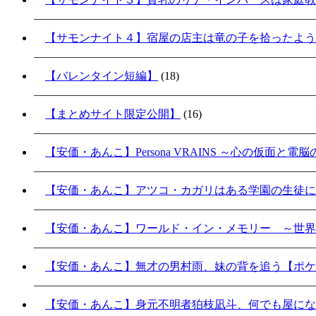
【サモンナイト４】宿屋の店主は竜の子を拾ったよう
【バレンタイン短編】
(18)
【まとめサイト限定公開】
(16)
【安価・あんこ】Persona VRAINS ～心の仮面と電
【安価・あんこ】アツコ・カガリはある学園の生徒に
【安価・あんこ】ワールド・イン・メモリー ～世界
【安価・あんこ】無才の男村雨、妹の背を追う【ポケ
【安価・あんこ】身元不明者狛枝凪斗、何でも屋にな