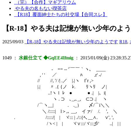
（完）【合作】マギアリウム
やる夫の名もない喫茶店
【R18】覆面紳士たちの社交場【合同スレ】
【R-18】やる夫は記憶が無い少年のよ
2025/09/03
【R-18】やる夫は記憶が無い少年のようです
R18
,
1049
：
水銀仕立て ◆GqEE4Ifmig
：
2015/01/09(金) 23:28:35.2
- == -‐ '´￣￣｀ヽ､ ____
, ' ' ／ ﾊ .r' -/
// //, '/ /| .／ |.|ヽ f`r ,>
|.| 〃 .{ {ノ ﾚ. ﾘヽﾘ ゝノ|
ゞ ..!ヽｌ ﾚ ● ● .| |、i|
ヽ . ⊃ ､_,､_, ⊂⊃ .| ヽ
/⌒ヽ__| ゝ .ゝ._） 〆/⌒i＼＼
＼ /:::::| l＞,､ __, イァ/ /. ', ＼
. /:::::/| | ヾ::: | ./::{ﾍ､__∧. ∨', ',
/ヽ< | | ヾ∨:::/ヾ:::彡' ..| | |