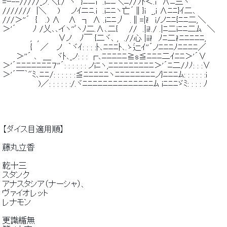
 =ｰ--/////_ノ.＼{./´ヽ　}ﾆニi　.iﾆﾆ＼ﾆ//ﾌﾄ＜.i　∧ﾆ三ヽ 
 ///////　|＼　　)　　ノｲニﾆ.i　.iﾆﾆヽ亡´∥}i　_,i ∧ﾆﾆ}ｲ二､ 
 ///＞''´　{　 .) ∧　 ∧　┐ ∧ .iﾆﾆ丿　.∥=|i!　i/ノﾆﾆ{ﾆﾆ二,＼ 
 ＞'´　　　ﾉ /乂､､イヽ''ﾞヽﾉ二.∧､二{　　//　.|ii!./ .|ﾆ二iﾆﾆ二ﾑ　＼ 
 　　　　　,　,　　　 ∨ノ　 ﾉ￣ {二ヾ､ ,　.//心 |iii!　ﾉﾆ二i!ﾆﾆﾆﾆﾆ, 
 　　　　　{　 ／　 ノ　｀ヾｲ: : : :ﾄ､ﾆﾆﾆﾄ､.ゝ辷ｲ''´ノﾆﾆﾆﾉﾆﾆﾆﾆ／ 
 　　 ＞''´ ､　＿　ヾﾄ､_ノ: : : ┌､ﾆﾆﾆﾆﾆ≧s≦ﾆﾆﾆ二ｲﾆﾆ＞'´∨ 
 ＞'´ﾆﾆﾆﾆﾆﾆﾆ７''´: : : : : : ノiﾆヽ,ﾆﾆﾆﾆﾆﾆﾆﾆﾆ＞'´ﾆ二/ﾉﾉ: : :∨ 
 ＞'´￣｀"ﾐ､ﾆﾆ/: : : : : :≦ﾆﾆﾆﾆﾆヽﾆﾆﾆﾆﾆﾆﾆﾆノ}ﾆﾆﾆﾑ: : : : : :i 
 　　　　　　 )／: : : : : :/.ヾﾆﾆﾆﾆﾆﾆﾆﾆﾆﾆﾆﾆﾆﾆﾑ iﾆﾆﾆゞﾐ: : : : ﾉ 
 【ダイス目適用順】 
 藤丸立香 
 乾十三 
 スタンク 
 アナスタシア（ナーシャ）、 
 ヴァイオレット 
 レナモン 
 更識楯無 