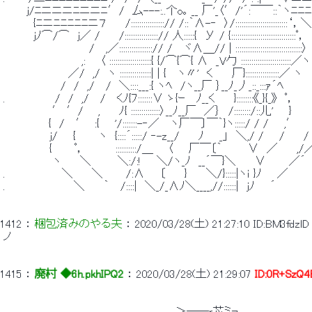
 　　　ｊ/ﾆニニニﾆニニﾆ′/　厶---:..个o｡ __ 厂'_〈′/'´:￣
 　　 　 {ﾆニﾆﾆﾆﾆﾆニ７　　 /::::::::::::::::// /::｀∧-‐　〉/::::::::::::::::::::::
 　　 　 ｊﾉ⌒/⌒　ｊ／ /　　 /::::::::::::::::// 人:::::{　У / {:::::::::::::::::::::::::::::::ﾟ， 
 　　 　 　 　 　 　 　 /　 ,／::::::::::::::::// /　 ヾ∧＿// | ::::::::::::::::::::::::::::::::〉 
 　 　 　 　 　 　 　 ,: 　 〈 ::::::::::::::::::::{ {/⌒{⌒{ ∧　_V勹 ::::::::::::::::::::::::／ヽ
 　　　　　　　　 ／/　,/　ヽ :::::::::::::::| | {　 ヽ〃'　く　　 厂}::::::::::::::::／ ヽ 
 　　　　　　　 /　/　,/　 /　＼::::___:{ ヽﾍ　/ヽ__厂 ｝__ﾉ_丿_::_:::ｧ´ﾍ　　　
 .　　　　　　 /　/　,/ 　/　 くﾉ{ﾌ:::::::∨ ゝ{ｰ　 ﾉ__く 　　}::::::::《_}{_》　ﾟ，　　 
 　　　 　 　 ′ ′/ 　 ,　 　ﾉ{ ::::::::::::::〉__ﾉ__厂　／｝　/::::::::/::儿'　　} 
 　　　　 　 {　/　 ′　:{　　'/:::::::-‐／ 　ヽ厂￣〕￣｀}ヽ:::::/ / /　　,′ 　
 　　　　　　ｊ/　　{　　　ヽ　{::::´:::::/ ‐-z__/　 　ﾉ　　_」　＼,/ /　　/　　 
 　　　　　　{　 　 ﾟ，　　　　::::::::::/＿ 　 〈　　厂￣〔｀ 　 　 ∨　／　 　,/
 　　　　　　 ヽ　　 ＼　　　 ＼:/:!　　＼/ヽ_ﾉ　__´￣}＼　　 ∨　　　／´ 
 .　　　　 　 　 ＼　　 ＼　　　/:∧　　〔　　 }　　 ＼/}:::::|ヽｉ }ﾉ　　／ 
 .　　　　　　　 　 ＼　 　｀　 /::::|　＼_/_∧ﾉ＼____,//::::::|　ｊﾉ　　´ 
1412
 ： 
梱包済みのやる夫
 ： 
2020/03/28(土) 21:27:10
ID:BM3fdzlD
 ノ 
1415
 ： 
廃村 ◆6h.pkhIPQ2
 ： 
2020/03/28(土) 21:29:07
ID:0R+SzQ4