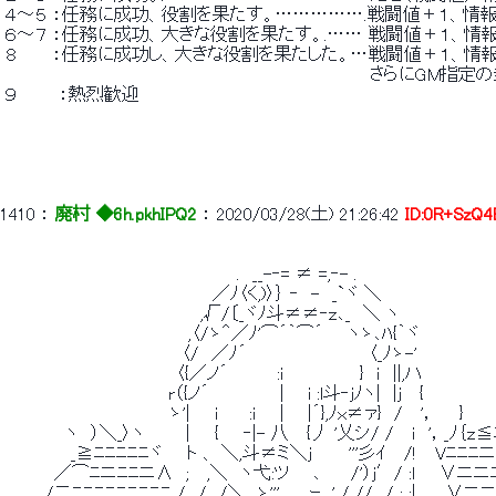
 ４～５ ：任務に成功、役割を果たす。…………….戦闘値＋１、情
 ６～７ ：任務に成功、大きな役割を果たす。.…… 戦闘値＋１、情
 ８　 　 ：任務に成功し、大きな役割を果たした。…戦闘値＋１、情
 　　　　　　　　　　　　　　　　　　　　　　　　　　　　　　さらにGM指
 ９　 　　：熱烈歓迎 
1410
 ： 
廃村 ◆6h.pkhIPQ2
 ： 
2020/03/28(土) 21:26:42
ID:0R+SzQ4
 　　　　　　　　　　　　　　　　　　　.　__-‐= ≠ =,‐- . 
 　　　　　　　　　　　　　　　　　／ﾉ〈く,)〉｝ ‐　-　_`ヾ ＼ 
 　　　　　　　　　　　　　　　　,√/〔_ヾﾉ斗≠≠‐ｚ､_　＼ ヽ 
 　　　　　　　　　　　　　　　,〈/ゝ＾／ﾉ'⌒´｀⌒´　　ヽゝ､ﾊ{｀ヾ 
 　　　　　　　　　　　　　　 〈/　／ﾉ´　　　　　　　　　　〈_ﾉゝ-' 
 　　　　　　　　　　　　　　〈{／ノ´　　　　:i 　 　 　 　 }　ｉ　||,ハ 
 　　　　　　　　　　 　 　 r（{ノ´　 　 　 　 | 　 i :l斗‐ｊﾉヽ|　|ｊ　 { 
 　　　　　　　　　　　　　 ゝ'|　　ｉ　　 :i　　| 　 |´},ﾉｘ≠ァ}　/ 　'， 　 }　　
 　　　 　 ヽ　）＼_〉ヽ 　 　 |　　{　　‐|- 八　 {丿 '乂シ/ /　 ｉ　'，_ﾉ｛ｚ≦
 　　 　 　 _≧ﾆﾆﾆﾆﾆヾ　　ト 、 ＼,斗≠ミ＼ｊ　　　'''彡ｲ 　/!
 　　　　／⌒ﾆニﾆﾆニ∧　; 　,＼　ヽ弋:ツ 　 ､　　 /'）ｊ′/ :l　　∨ニ
 .　　　/二ﾆﾆﾆﾆﾆﾆﾆﾆﾆ /　/　/＼__ゝ''' 　　ｰ_ ' / //　/ : :|　 　