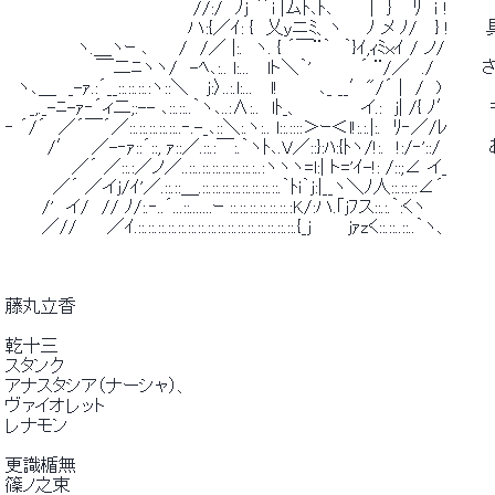
 　　　　　　　　　　　　　　　 //:/　ﾉj ｀´i |ムﾄ､ﾄ､　　　|　｝　 ﾘ　ｉ ! 
 　　　　　　　　　　　　　　　ハ:{／ｲ: {　乂ｙニﾐ、ヽ　　ﾉ メ ﾉ/ 　}
 　　　　 　 ヽ.＿ヽｰ ､　　 /　/／ |:.　ヽ. { ´￣¨｀　｀}ｲ,ｨﾐｘｲ / ノ/ 
 　　　　　　　 ￣二ﾆヽヽ/　-ﾍ､:.. l:...　 lト＼｀'　　　　´ ¨/／
 　ヽ､＿　_-ｧ.:´__::.::.::.:ヽ::＼　 j:〉..:.l:...　 l! 　 　 ､_ __′"/´ |　/　) 
 　　_,._-ﾆ-ｧ‐´ィ二;:-- ､::.::..｀ヽ､..:∧:..　lﾄ_、　　　　　イ.
 ‐ ´/´　／´￣´／::.::.::.::.::..‐.-_､::＼:.ヽ:.. l::.::::＞ｰ＜l!:.:.|:.　ﾘ‐／/ﾚ 
 　　　 /′　 ／-‐ｧ::´::, ｧ::／.::.:￣:.｀ヽﾄ､.V／::}:ﾊ:{ﾄヽ/!:.　!:
 　　　　　 ／´ ／::.:／ノ／..::..::.::.::.::.::.:..:ヽヽヽ=l:| ト='ｲ-!: /::;∠ イ_ 
 　　 　 ／´ ／イj/ｲ'／.::.::＿.::.::.::.::.::.::.::.::.｀ﾄi｀j:|__ヽ＼ﾉ人::.::.::∠´ 
 　　　/'　イ/　// ﾉ/:.‐..´...::.......ｰ ::.::.::.::.::.::.:K/:ハ.｢jﾌス::.:.｀:くヽ 
 　　　／//　　 ／ｲ.::.::.::.::.::.::.::.::.::.::.::.::.::.::.::.::.{_j　　　jｧzく::.::..::..｀ヽ、 
 藤丸立香 
 乾十三 
 スタンク 
 アナスタシア（ナーシャ）、 
 ヴァイオレット 
 レナモン 
 更識楯無 
 篠ノ之束 