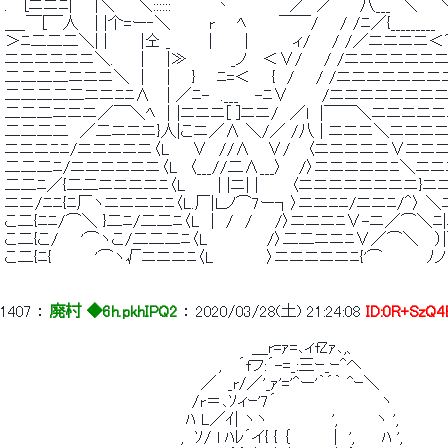
 .　 [ニニﾆ|　　|＼　　＼::::::　　　　丶　　 　 　 ／　／　　 八
 ＿_￣[￣人　 | |个=ー‐＼　　　 r　　ﾍ　 　 ￣￣/ 　 / /ﾆ／{_________ 
 ＞ﾆ二二二＼| |　　　|仝 _　　　 |　 　 |　　　　ィ/ 　 / /／ニニニニ＜
 ニニニニニニ＼.　　 |　　|≫　　　　_ノ 　＜∨/ 　 / /ニニニニニニニ
 二二二二ニニニ＼　|　　| 　 } 　 ﾆ=＜ 　 {　/ 　 / /ニニニニニニニ
 二二二二二ニニﾆﾆΛ　 | ／ﾆ-　.___ 　-ﾆ∨　　　/ニニニニニニニニ
 二二二ニニニ／￣＼ﾍ ｜|ニニニ[ ]ニニ/　／l　|￣￣＼ニニニニニ
 二二二二　／二ニニニ}人|こニ／Λ ＼/／ /八 | ニニニ＼ニニニニ
 ニニニﾆﾆ/ニニニニニ〈L　　∨　//Λ　 ∨/　 〈ニニニニニ∨ニニニ
 二二二ﾆ/ニニニニニニ〈L　〈___//二Λ___〉　 /〉ニニニニニﾆ＼ニニ
 二二ﾆ／{二二ニニニニﾆ〈L　 　 | |ニ| |　 　 〈ニニニニニニニニ}ニニ
 ニニ/ﾆﾆ{ﾆ厂ヽニニニニﾆ〈L.厂|Ｌノ⌒7ー┐〉ニニﾆﾆ/ニニﾆ/＾〉 ＼
 こ二{ﾆﾆ/⌒＼ }二ﾆ/二二ﾆ〈L　|　/　/　　/〉ニニニﾆ∨-ニ／⌒＼ﾆ|
 こ二{こ/　　'⌒ヽこ/二二二ﾆ〈L　　 　 　 /〉二二ニニﾆ∨／⌒＼　 ）|
 こ二{ﾆ{　　 　 '⌒ヽ√ニニニﾆ〈L 　 　 　 〉ニニニニニﾆ{'⌒　　　　ﾉノ
1407
 ： 
廃村 ◆6h.pkhIPQ2
 ： 
2020/03/28(土) 21:24:08
ID:0R+SzQ4
 　　　　　　　　　　　　　　　　　　　　　　 ＿r=ｧ=､ィfZｧ､,、 
 　　　　　　　　　　　　　　　　　　　 ,　 ´fフ:´-=_:三ｰ_ｰ^ヘ 
 　　　　　　　　　　　　　 　 　 　 ／　_r/／'_ｧ'='^ー'｀´｀ ^ｰ＼ 
 　　　　　　　　　　　　　　　　　/r＝､ｿィｰ'7´　　　　　　　　　 ヽ 
 　　　　　　　　　　　　　　　　 ﾊ L／ｲ| ヽヽ　 　 　 　 ',　　　 ヽ ', 
 　　　　　　　　　　　　　　　　,　ｿ/ l ﾊﾚ´イ{ { ｛ 　 　 ｜ ',　　 ﾊ ', 