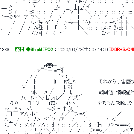
 ＿　 　 ,.　-‐　: ::::::／: : : : : : : /⌒ﾞV⌒ﾞ〉｣《//　/: : : : : : : : : : ＼::::::
 ＿,.＞　　 : : : ::::::)': : : : : : : : :厶　 　 　 |┐_/ イ: : : : : : : : : : : : : :),::::
 ＿_,彡イ 　 イ:::::《: : : : : : : /⌒　_/⌒V⌒|⌒ ＼: : : : : : : : : : : : : :/:::::
 `'==彡ﾘｼ'⌒7⌒7＼: : : : ,ゞ 　_ゞ　　 ,　　ﾄ､　　 〉 ⌒: : ヾ: : : : : ,ｲ
 　　 　/ 　　/　.厶イ》r .:Y⌒　〉　 ,ゝ-v─|　ﾞ 勺: : : : : : :r=ｯ≪゛::|:　ﾄ､
 .　 　/ 　　/ 　/　/《《|: : |　　「　　.ゝ　　　|＼_,/: : : : : : ,《/《__》〉::|:　
 　　/　　 / 　,　 ///》|: :〈 　〈 　Y´　 　 　 : : ＼: : : : : ,《/r=冂:} ::|:　
1389
 ： 
廃村 ◆6h.pkhIPQ2
 ： 
2020/03/28(土) 07:44:50
ID:0R+SzQ4
 　　　　　　　　　　　　__rf薔h-　___ 
 　　　　　　　　　 ／ｱ⌒¨ー-=ニ廴- 
 　　　　　　　　, / ./　　　　　:,　`寸廴 、 
 　　　　　　 __/ |　|:　　 　 　 |i　 　iﾏ廴ﾊ　　　　　　　それか
 　　　 　 　 Vi　|　|:　　　 　 ,:　　　|: ﾏ廴｝ 
 　　　　　　 i|　 iＮﾄ､　 ./! ./　 　 ,ﾉ　 }厂￣]　　　　　戦闘値、情
 　　　　　　八　 ｆ圷 ＼{ |厶イj／ 　 /^{弌[＿ 
 　　 /〉/〉　　iヾ｢｀¨ﾉ 　 '^t苡ﾉ 　 . 仆ヘ、　　　　　　もちろ
 　ｒv　_∧n　 |:八　 　 　 -=彡r‐ 个 乂　｀　 ._ 
 　 厂|j￣ ア∧ 小.` ー 　 . イ　 /_／⌒＞=ミ｀　　 .__＿＿＿_
 . ∧ _;|: :/ : : : 〉　ﾉ＞=≦⌒7　/ｱ: : : :/: : : : _＼　　　　　←＜　　　　　
 　〉.厂∨: : : :/.イ/　/∧ : : :|　i{: : : : : :／: :/ : : :}_／]┐　 
 　寸　 j: : : : : :／ 厂j小＼,人_l{: : : : :/: : :/: : ／:＞⇒z_／: : : : : : z＜ｱ