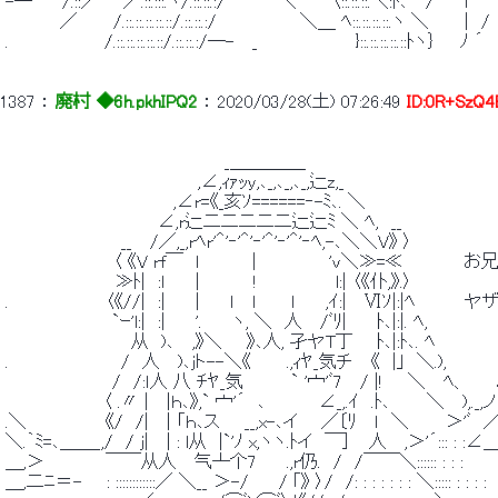
 -― '´　/.::／　　／.::.:::.ヽ/.::.::.:/　 　 　 ＼　 　 〈::.::.::.＼:ﾄ､′/　　 ｌ 　
 　　　　 ／　 　 /.::.::.::.::.::/.::.::.:/　　 　 　 　 ＼＿ ﾍ::.::.::.::.ヽ ＼　 　 |　/ 
 .　　　 　 　 　 /.::.::.::.::.::/.::.::.:/―-　 _　　　　　　　　}::.::.::.::.::ﾄヽ｝ 　 ﾉ ´ 
1387
 ： 
廃村 ◆6h.pkhIPQ2
 ： 
2020/03/28(土) 07:26:49
ID:0R+SzQ4
 　　　　　　　　　　　　　　 　 　　_＿＿＿＿_ 
 　　　　　　　　 　 　 　 　 　 ,∠,ｨｧｯy,､_,､_,､_,辷z,_ 
 　　　　　　 　 　 　 　 　 ,∠r=《_亥ｿ======‐-ﾐ､. ＼ 
 　　　　　　　　　　　　 ∠,r辷二二二二二辷辷ﾐ ＼ ﾍ,　__ 
 　　　　　　　 　　__　 /／,_,rﾍr'＾'‐'＾'‐'＾'‐'＾'‐ﾍ,-､＼＼V》 〉 
 　　　　 　 　 　 〈 《V rf￣　l　 　 　 |　　　　 　 'v＼≫=≪　
 　　　　　　　　　≫ﾄ|　:ｌ 　　|　 　 　 !　　　 　 　 l:| 〈《仆,》.〉 
 .　　　　　　 　 〈《//|　:| 　　|　　 ｌ　 l　 　 ｌ　　 ,ｲ:|
 　 　 　 　 　 　 `ｰ'l:|　:| 　　'.　 　ヽ, ＼　人　 /ﾞﾘ|　　 ﾄ､|:|. ﾍ, 
 　　　　 　 　 　 　 从　)､ 　,》＼　　》､人, 孑ヤT丁 　 ﾄ､|:ﾄ
 . 　 　 　 　 　 　 /　人　 )､jト--＼《 　　 .,ｨﾔ_気チ　 《　|｣　＼.), 
 　 　 　 　 　 　 /　/:ｌ人 八 ﾁﾔ_気　　 　 ` '宀'ﾞ7　 / |!
 　　　　　　　　〈 .〃 |　 |ｈ､》,` 宀'´　､ 　　 　 ∠_,.ｲ　.ﾄ､　　　＼ 　),._,ノ
 .＼　　　　　　 《/　/| 　| 「ｈ､ス　　__,x-､イ 　 ／〔ﾘ　 ｌ　＼　　　＞'ﾞ　／
 ＼.｀ﾐ=､＿＿_,/　/ j| 　| : l从　|`'ﾉ x,ヽヽ.ﾄイ　￣］ 　人 　,＞'´::: : :∠
 ＿,＞　　　　　￣￣从人 　气┴个7　　 .,r仍.　/　/￣￣＼:::::: : : : 　 
 ＿,二ﾆ＝-　　: ::::::::::::／ ＼__ ＞-/　　 / ｢》 〉/　/: : : : : : : ＼::::: : : 