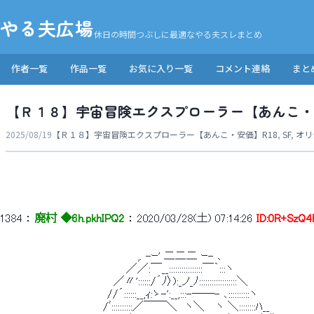
やる夫広場
休日の時間つぶしに最適なやる夫スレまとめ
作者一覧
作品一覧
お気に入り一覧
コメント連絡
まと
【Ｒ１８】宇宙冒険エクスプローラー【あんこ・
2025/08/19
【Ｒ１８】宇宙冒険エクスプローラー【あんこ・安価】
R18
,
SF
,
オリ
1384
 ： 
廃村 ◆6h.pkhIPQ2
 ： 
2020/03/28(土) 07:14:26
ID:0R+SzQ4
 　　　　　　　　　　　　　　　　　 ,. -ｰ' 二二二 ｰ- ､ 
 　　　　　　　　　　　　　　 　 ／／:￣__::::::::::::::::￣｀:::ヽ 
 　　　　　　　　 　 　 　 　 ／〃'::::::/´ﾉ〉):_ノ_ﾉ::::::::::::::
 　　　　　　　　　　　　　 //´::::::__,ｨ:ゝ-':__,:::-──- ､::::::::::ヽ 
 　　　　　　　　　　　 　 /ﾞ::::::::::／￣￣＼　ヽ＼　 ヽ ＼::::::::ﾊ_