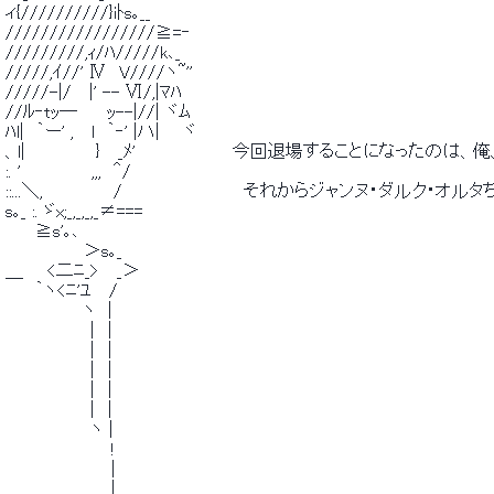
 ィ{//////////}iﾄs｡__ 
 /////////////////≧=‐ 
 /////////,ｨ/ﾊ/////k､_ 
 /////,ｲ//' Ⅳ　V////ヽ~'' 
 /////-|/　 |' -- Ⅵ/,|ﾏﾊ 
 //ﾙ‐tｯ―　　 ｯ--|//| ヾﾑ 
 ﾊl|　｀ー' ,　 l　｀‐' |ハ| 　 ヾ 
 、l|　 　 　 　 }　 _ﾒ'　　　　　　　　今回退場することになったの
 :. '　 　 　 　 ,,,　＾/ 
 ::...＼,　 　 　 　 /　　　　　　　　　　それからジャンヌ・ダルク・オル
 s｡_ :. ゞx;_,_,_,_≠=== 
 　　 ≧s'｡､ 
 　　　　　　 ＞s｡_ 
 ＿　　<二ﾆ_>　 _＞ 
 　　 ｀ヽ<ﾆ'ﾕ　 / 
 　　　 　 　 ヽ　| 
 　　　　　　 ｜｜ 
 　　　　　　 ｜｜ 
 　　　　　　 ｜｜ 
 　　　　　　 ｜｜ 
 　　　　　　 ｜｜ 
 　　　　　　　ヽ | 
 　 　 　 　 　 　 ! 
 　 　 　 　 　 　 | 
 .　　　　　　　　 | 