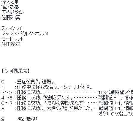
 篠ノ之束 
 篠ノ之箒 
 美樹さやか 
 佐藤和真 
 スカイハイ 
 ジャンヌ・ダルク・オルタ 
 モードレット 
 沖田総司 
 【今回戦果表】 
 ０　　　：重症を負う。退場。 
 １　　　：任務中に怪我を負う。１シナリオ休場。 
 ２～３ ：任務に成功。. ……………………………１Ｄ２（戦闘値／情
 ４～５ ：任務に成功、役割を果たす。…………….戦闘値＋１、情
 ６～７ ：任務に成功、大きな役割を果たす。.…… 戦闘値＋１、情
 ８　 　 ：任務に成功し、大きな役割を果たした。…戦闘値＋１、情
 　　　　　　　　　　　　　　　　　　　　　　　　　　　　　　さらにGM指
 ９　 　　：熱烈歓迎 