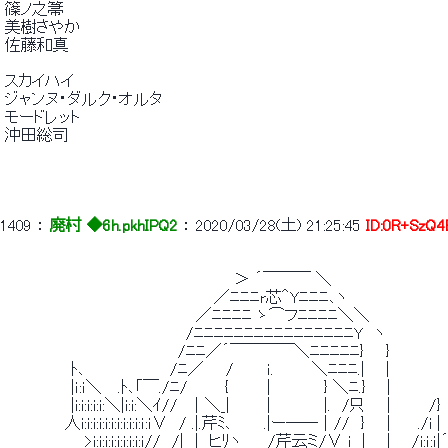
 篠ノ之箒 
 美樹さやか 
 佐藤和真 
 スカイハイ 
 ジャンヌ・ダルク・オルタ 
 モードレット 
 沖田総司 
1409
 ： 
廃村 ◆6h.pkhIPQ2
 ： 
2020/03/28(土) 21:25:45
ID:0R+SzQ4
 　　　　　　　　　　　　　　　　 　 　 　 ＞ ´￣￣￣ ＼ 
 　　　　　　　　　　　　　　　　　　　／ﾆﾆﾆr芯＾Yﾆﾆﾆ､ヽ 
 　　　　　　　　　　　　　　 　 　 ／ﾆﾆﾆﾆ ゝ⌒フﾆﾆﾆﾆ＼＼ 
 　　　　　　　　　　　　　　　　 /ﾆﾆﾆﾆﾆﾆﾆﾆﾆﾆﾆﾆﾆﾆﾆﾆY　ヽ 
 　　　　　　　　 　 　 　 　 　 /ﾆﾆ／´￣￣￣￣＼ﾆﾆﾆﾆﾆ}　　} 
 　　　　　　ﾄ､ 　 　 　 　 　 /ﾆ／　　/　　　ｉ.　　　 ＼ﾆﾆﾆ.| 　 | 
 　　　　　　|ｉ:ｉ＼　 .ﾄ､「￣./ﾆ/ 　 　 {　　　 | 　 　 　 } ＼ﾆ.} 　 | 
 　　　　　　|i:i:i:i:i:＼|i:i:＼ｲ//　│＼_| 　 　 | 　 　 　 |.　/只 　 |　　　 /} 
 　　　　　 人i:i:i:i:i:i:i:i:i:i:ｉ:ｉ∨　/ .|.芹ﾐ､　 　 .|ー──│//
 　 　 　 　 　 >i:i:i:i:i:i:i:i:ｉ//　/|　|　ヒﾘヽ ＿_/芹云ミ/∨ i　| 　 | 　 /i: