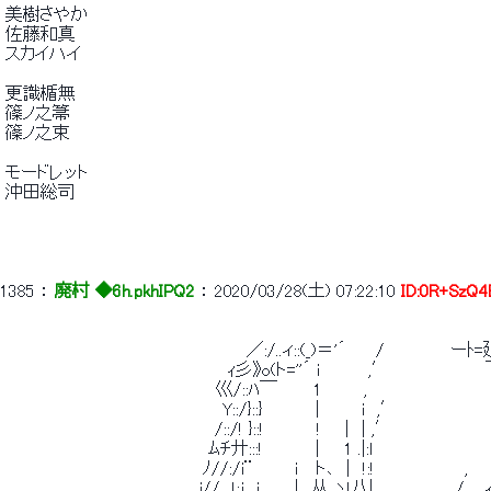
 美樹さやか 
 佐藤和真 
 スカイハイ 
 更識楯無 
 篠ノ之箒 
 篠ノ之束 
 モードレット 
 沖田総司 
1385
 ： 
廃村 ◆6h.pkhIPQ2
 ： 
2020/03/28(土) 07:22:10
ID:0R+SzQ4
 　　　　　　　　　　　　　　　　　　　　／:/..ィ::(_)＝'´　　 /　　　　　 ーﾄ=廴ヾﾐr)
 　　　　　　　　　　　　　　　　　　 ｨ彡》o(ト=''´ i　　　　,′　　　　　　　　
 　　　　　　　　　　　　　　　　　 巛/::ﾊ￣　　　1　　　 ,　　　　　　　　　　　　　
 　　　　　　　　　　　　　　　　　　Y::/}::}　 　 　 |　　　 i　,′　 　 　 　 　
 　　　　　　　　　　　　　　 　 　 /::/! }::!　 　 　 !　　|　| ,′　　　　　　　
 　　　　　　　　　　　　 　 　 　 ﾑﾁ廾:::!　 　 　 |　　1 .|:l　　　　　　　　　　
 　　　　　　　　　　　　　 　 　 ﾉ//:/i¨　　　 i 　ト､　|　!:!　　　　　　　 ,　 　 　
 　　　　　　　　　　　　　　　　j//　!:j　i　 　 |　从_ヽ!八|　　 　 　 　 /　 ,ｨ　