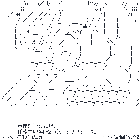
 　　　　　 ／i:i:i:i:i:i:i:ｉ／{ {// .|ゝ{ 　 　 　 　 　 ヒツ/　 ∨　|　　
 　　　 .／i:i:i:i:i:i:i:ｉ／　 ／/　 } 人　　　　,　 　 　 .厶ｲ/{　　|　 　 ∨i:i:i:i:i:i:i:
 　　／i:i:i:i:i:i:i:i:／　 ／／/　/　}　＼　　 　　　　／　/ |´￣＼　　 ∨i:
 　´￣￣/i:i／　 ／／イ　 /　/　　 ／）´｀　＜´/　/　.! 　 　 }　　　 ＼i:i:i:i:
 　　 　 /／　 ／／ ／　 /}／⌒／／￣）ﾆ≦./　/　　|　　　 |. 　
 　　 　 {　 .／ｲ__　´　 ／./　／　　／＜介 ､ {　/人　.|　　　 |i　　　 　 　 ＼i
 　　 　 |／ ／／￣　/　/　/　　　￣＼_）　　 |│　　＼ ､ 　 八＼　　　
 　　 　 |　（　{　 /{　/人{ ./　　／´￣＼）　　│|.　　 　 ヽ＼ 　 ＼＼　
 　　　 人　　 ゝ{.人{（　　人／⌒７　　　　|　　　　　　　　 }　}　　　}　}　　
 . 　 　 　 ＼ 　 ／￣´／　 }　　/⌒７　　 }　　　　　　　　 |.丿　／　│　
 　　　　　　　　{　　／⌒７人 　 　 /⌒７/　　　　　　　 ／厂´　}　　 |　　
 　　　　　　　　|⌒７⌒７⌒7 ＼＿＿ .人/⌒７⌒７⌒ﾌ／　　　.| 　 人　　
 　　　　　　　　|　/ 　 /　 /⌒７人＿＿＿＼＿＿_／〈　　｀￣￣＼{　　
 　　　　　　＿人⌒７⌒７⌒フ　　／　　　　 ／　　　　 }　　　　　　　}＿ 　 
 　 　 　 ／　　　 ＼＿＿／ 　 ／──⌒７　　　　　　 |＼＿＿　　/　　
 　　 .／　／ 　 ／　　 　 ＿／　　／⌒７⌒７⌒７⌒７⌒７⌒７＾ヽ￣￣＼
 　／　／　　／￣｀ヽ/　　　　　 （　⌒７⌒７⌒７⌒７⌒７⌒７⌒７ ） 　 　
 /　／{　 .／　/⌒7⌒７＾ヽ　　　　Y⌒７⌒７⌒７⌒７⌒７⌒７⌒７＿＿
 　 　 .|／　　/ 　/　　　{　　＼　　人⌒７⌒７⌒７⌒７⌒７⌒７ノ　　　 ／
 ０　　　：重症を負う。退場。 
 １　　　：任務中に怪我を負う。１シナリオ休場。 
 ２～３ ：任務に成功。. ……………………………１Ｄ２（戦闘値／情