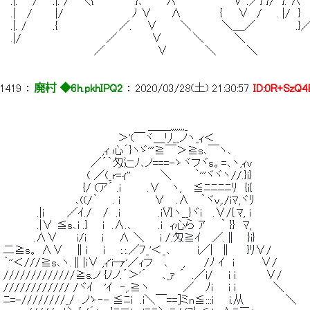
 　.|. 　 /　　.|. /　 ＼{　　　　　 }､　　　∧　 　 　 　 　 ∨ .／} }/　}. ∧ 　
 　.|　 /　　　|/　　　　　　　　　ﾉ ∨　　 ∧　　　　　{　　∨　/ 　 . |/　} 　
 　.|. /　　　 .{　　　　　　　　／. 　 ∨　　　＼　　　　＼＿／　　 　 　 .}／
 　.|/　　 　 　 　 　 　 　 ／　　　　 ∨　　　　＼　　　　＼ 
 　　　　　　　　　　 　 ／　　 　 　 　 ∨　　　 　 ＼　　　　＼ 
1419
 ： 
廃村 ◆6h.pkhIPQ2
 ： 
2020/03/28(土) 21:30:57
ID:0R+SzQ4
 　　　　　　　　　　　　　　　　　　　＿＿,,,,,,,_ 
 　　　　　　　　　　　　　　　＞'(￣ヾ＿リ__ノヽ_ｨ＜ 
 　　　　　　　　　　　　　,ｨ 心´}ヽゞ'''≧￣＞≧s､￣ヽ､ 
 　　　　　　　　　　　 ／´｀匁辷ﾉ､ノ===-ゝヾフヾs。=､ヽ,ｨv 
 　　　　　　　　　　　( ／(_r=ｨ''　　 　 ＼　　　｀'''ヾヾヽ//.}i} 
 　　　　　　　　　　 {/ (ア´ .i　　　 .∨　 ヽ,　 ≦ﾆﾆﾆﾆﾘ　{i{ 
 　　　　　　　　　 ､((/｀ 　 . i　　　　 ∨　 .∧　 ｀ヾv,./iﾏ,ヾﾘ 
 　　　　 .|i　　　／ｲ./　 /　.i　　　　　.iⅥヽ__}ヾi　 .∨/{.ﾏ, 
 　　　　 .|∨ ≦s､i .} 　 i　.∧.､　　　 .i　ｨ心ら ｱ　　｀ }}　ﾏ, 
 　　　　.∧∨　　 i/i　　i　　∧ ＼　　i /.匁≧ｲ　 ／.∥　 }i}　
 二≧s。 ∧∨　 ∥i　　i　　:.:.／ﾌ_'＜_､　　　 i／|　∥　　}ﾘ∨/ 
 ｀''＜///≧s､ヽ.∥|i∨ ,ｨ'iｰｧ'／ｨフ　 ､ 　 ,　　 /ﾉ ｲ　i　
 /////////////≧s.ノ {ﾉノ.´＞'´　　､_ｧ ´　.／i/　　i i　 　　 ∨/ 
 //////////// /ヾｲ　 'ｲ　‐,.≧ヽ　　　　 ／　 ﾉi　　i i　　　 　 ＼ 
 ﾆ=-////////_/　ノゝ‐- ≦ﾆi　.i＼￣==]ミn≦:::i　　i.从　　　　　 ＼ 