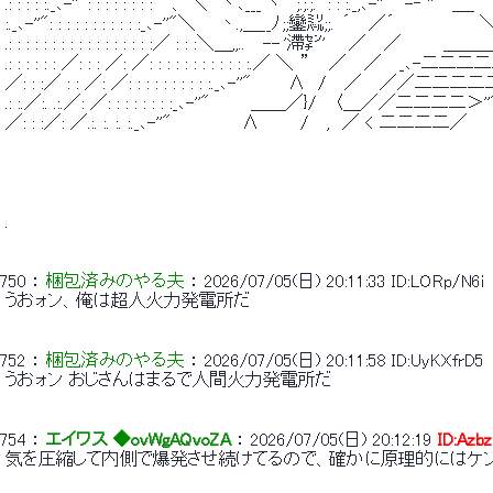
 .: : : : :._､-''": : : : : : : : ｀ 、 ＼　丶､___ ヽ　 ;.;.;. : : :._,､-''"　-‐ ''"
 :._､-''": : : : : : : : : : :_､-''"＼ 　 丶.,＿__ﾉ ;;鑾㍊;;.  ´　 ／´　　　　　　　
 .: : : : : : : : : : : : : : : : :／ : : :＼＿,,..　 -- '滯㌢'　 ／　 ／　　　 ＿＿＿
 .: : : : : : ／: : : ／: ／: : : : : : : : : : : :.／ ＼  ”　  ／　 ／　 _､-
 ／: : :／ : : ／: ／: : : : : : : : : :._､-''"　　　Λ　/　 ／　 ／
 .: :.／:. .:.／: ／: : : : : : : :_､-''" 　 　 ＿＿／}/　 〈＿／／二二
 ／: : :／: ／.:. :. :. :._､-''"　 　 　 　 Λ 　 　 / 　,　／ < 二二二二／ 
 . 
750
 ： 
梱包済みのやる夫
 ： 
2026/07/05(日) 20:11:33
ID:LORp/N6i
 うおォン、俺は超人火力発電所だ 
752
 ： 
梱包済みのやる夫
 ： 
2026/07/05(日) 20:11:58
ID:UyKXfrD5
 うおォン おじさんはまるで人間火力発電所だ 
754
 ： 
エイワス ◆ovWgAQvoZA
 ： 
2026/07/05(日) 20:12:19
ID:Azbz
 気を圧縮して内側で爆発させ続けてるので、確かに原理的にはケ