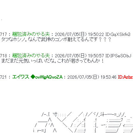
 . 
717
 ： 
梱包済みのやる夫
 ： 
2026/07/05(日) 19:50:22
ID:GqXSkfn3
 タフなホシノ。なんで武神のコンボ耐えてるんです？？？ 
718
 ： 
梱包済みのやる夫
 ： 
2026/07/05(日) 19:50:57
ID:IPSeSObJ
 まだまだ元気いっぱいだな。これが若さってもんか！ 
721
 ： 
エイワス ◆ovWgAQvoZA
 ： 
2026/07/05(日) 19:53:46
ID:Azbz
 　　　　　　 　 　 　 　 /-､{　寸: : : : ／　　／: /／ヾ/_斗-─-=_;/;/_　 　
 　　 　 　 　 　 　 　 ＿＿∧　 ＼／　　／: . ,ｲ　　 .:!　　　; ;;;;;;;;;;;;;7　.:::
 　 　 　 　 　 　 　 /　　 / '∧　　 ＼　/ : ／:::|　　 .:|_　-‐; ;;;;;;;;;;;;/ ｨ::::::::
 　　 　 　 　 　 　 i　r-=」 　 ∧ 　 　 ＼ /.:::::::;!　　 :|　 　 ;;;;;;;;;;;;/　 ;:::::::/