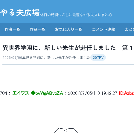
やる夫広場
休日の時間つぶしに最適なやる夫スレまとめ
作者一覧
作品一覧
お気に入り一覧
コメント連絡
まと
異世界学園に、新しい先生が赴任しました 第１
2026/07/06
異世界学園に、新しい先生が赴任しました
207PV
704
 ： 
エイワス ◆ovWgAQvoZA
 ： 
2026/07/05(日) 19:42:27
ID:Azbz
 　　　　　　　　　　　　　　　　／⌒＜￣＼ 