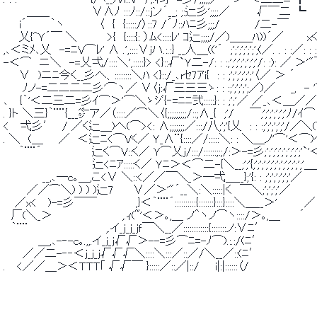
 　　　＿＿　　　　　 ∨∧ﾉ :::ﾉ::/::jン´__; ;:辷彡';;;;／　　　 
 　　i´　　　｀ヽ　　　　 〈　{　{:::::/〉::7 /´ﾉ::ﾊﾆ彡;;;/　　　　 /二-￣　　
 　　乂{^Ｙ´￣ ＼　　 　 >{　{::::{: ）ﾑ<::::ﾚ' ｺ辷;;;;/／)＿＿ﾊ))´／
 ,､＜ミﾒ､乂　-=ﾆV⌒ﾚ' ∧ .',::::∨jハ.:.:} __人＿(('´　;';';';';';';(／. . : 
 -＜⌒　ニ＼　-=乂弌/::::＼',:::::}> <}::√`Ｙ二-/: : :;';';';';';';'/: :):
 　　∨　)ニﾆ今く__彡へ、::::::::＼ﾊ <}::/_､rｾ7ｱi{　: : ;';';';';';'〈／ ＞ ´
 　　 ﾉノ-=二二二二彡'⌒ヽ／ ∨〈j:√三三三ゝ: : :;';';';';／)／　　_,　- 'ア)__　　　　　　
 ､　 {｀'＜二三二=彡ｲ⌒＞'⌒＼ゝｼﾞ{‐=ﾆﾆ弐:::::}: : ;';'／ ／_､＜＿／／´.:.:.:.:｀ヽ　
 . }ト ＼三}｀¨¨{___㌻ア／（::::／⌒＼〈{;;;;;;;;;/::;∧_{　;'/　　￣;';';';';';'ﾉ/ｲ⌒＞｡,.:.:.
 <　 弌彡′　/ ／く辷＿)へ(⌒><: ∧;;;;;;;／:::/八;';'{乂　: : :;';';';';'/／＼(⌒'く_＞｡,.:.:.:
 . ＼　(＿　　／　＜辷ﾆ<⌒Vく／ Ｙ_∧¨{::::／/:::::＼: : ＼＿ノ'⌒'＜⌒)へ(⌒)　　｀¨¨¨　　
 　　｀¨¨´　　　　　　 辷く⌒V::く／ Ｙ⌒乂j/:::/::::::;:;/:＞-=彡;';';';';';';';';'`'＜:::
 　　　　　　　　　　　 辷<ﾆｱ:::::く／ Ｙﾆ＞＜⌒二-{＼__;';'{;';';';';';';';';';';';'＿__＼:〉
 　　　　　__,､─c｡＿,こ<∨ ＼::<／／￣＼_＞─弌＿__};'{: : ;';';';';';'／　　　∨　　　　　　　
 　　　／／⌒＼) ) ) )辷7　　 ∨／＞'"´__＼:＼:::::|く　￣＼;';';';'／　　　 ／　　　　　　　.　　
 　 ／x<　 )-=彡￣￣　　　　　,}＜｀¨¨´::::::::::{:::::::}:::}::::＼＿__＞'　　　 
 　厂(＼_＞　　　　　　　　　,.ｨ(~'＜＞｡,＿ ノ＾ヽノ⌒ヽ::::/＞｡,＿　　 ´　　　　　　　　　　　
 　｀¨¨　　　　　　　　　　,.イ_j_j_jｆ￣＼__／::::::::::::{:::::::ノ:∨ﾆ′　　　　　　　　　　
 　　　　 ＿,､-‐-c｡.,,.イ_j_j√√＞--=彡⌒ﾆ=-ﾉ⌒).:.:/(ﾆ′　　　　　　　　　　　　　　　　　
 　　 ／／二-‐‐＜j_j_j√√√＼::::＼:::／::／/＼__／::(ﾆ′　　　　　　　　　　　　　　　　.　　　　
 .　 <／／＿＞＜ＴＴＴ｢ √√￣ }:::::／::／|::/　　i|:|::::::〈/　　　　　　　　　　　　　　　　　　　　　