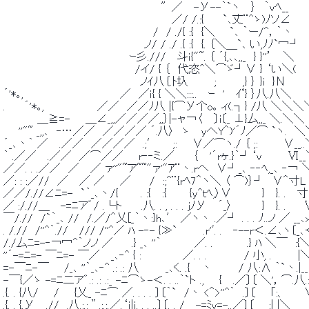
 　　　　　　　　　　　　　 　 　 　 　 　 ″／　 -У--｀`ヽ　 ｝　｀vﾍ_
 　　　　　　　　　　　　　 　 　 　 　 　 　 ／/ /.:{　　 `､丈¨^ゝ)
 　　　　　　　　　　　　 　 　 　 　 　 /　/ ./{ :{　{＼ 　 `､ ｀ー/^，｀丶 
 　　　　　 　 　 　 　 　 　 　 　 　 ノ/ / ./ .{ :{　{. ｛＼＿`､ い,ﾉﾉ`冖┘ 
 　　　　　　 　 　 　 　 　 　 　 ｰ彡.///　 斗ｉ{"~. ｛ ´{,､､,,_　} }''’　 ＼
 　　　　　　　　　　　　　　 　 　 /イ/ { ｛　代恣^＼⌒ゞ┘∨ } ‘い＼( 　 　
 　　　　　　　　　　　　　　　　　　ノｲ八｛.ﾄ圦　　　 ;　　　 ,} ｝ }i　}Ν　　　　
 ´'*｡,　　　　　 　 　 　 　 　 ／　／ｉ{ { ＼＼:::..　 ｰ　'　 ｲﾟ} ｝八.八＼　　 
 .　　 ´'*｡,　　　　　　　／／　／／ﾉ八 |{⌒У个o｡ ィ(.┐} /八 ＼＼＼
 　　　　 ＿≧=-　　＿∠_,,／／／／,,｝|-ャ￢〈　 〕i〔_ ⊥}厶,,_ ＼.＼
 　　''"~ _,,､　‐…／／　／／／／ ´.八〉　ゝ　 yへY＾)'´ﾉ／⌒ `ヽ
 ´_､丶｀ ／　 .／／　／／／／　.;′　　;:　　∨／⌒ヽ./ ｛ ;: 　 　 
 ｀ .／／　 .／／　／⌒／／　　r‐‐ミ.／　　 ｛　 '´rヶ.}｀┘‘v　　　 
 ／／. . .／／　／　 ／ ァ''"~ア~~"ァ'"ｱ¨丶.rへ　∨┘_､ ‐‐ﾍ,_､ ‐
 ／: : :／//　／　 ／ ／　　／　　 /　:;^¨{rﾍ7＾ヽ＼ 〈 ⌒)｝┘　∨＾寸L　
 ／／/.//∠ﾆ=-　`｀_､丶/{　 　 . :{　 :{　　　{y^ｔﾍ,〉∨　　　　}　 }. 
 ／ :/.//＿　 -=ﾆア゛/ .└ト　　 .八. . , . . . jﾉУ　 ´_〉　　 　 }　 }. 
 ￣/.//　/`｀_､ //　/.／/＾乂[_｀丶:}h､′ ／ヽ丶 .／┘ . . . ﾉ..ノ ／
 . /.//　/''^｀.//　 /// /''^／ ﾊ -‐- {≫`　　　 .r'ﾞ. .　 ‐--r＜.∠､
 /./厶ﾆ=-‐￢冖^｀ノノ ／　　 .} _､ ''｀　 　 　 ／. .　　　　 .} ﾊ ＼￣　:{＼＼.
 ''´-=ﾆ=- ￣ﾆ=- ￣／　 _､‐^ { :　　　　　 ／. . .　　　 　 / 小, .　　　 |＼＼
 =-￣ﾆ-￣　　/_､ ''｀_､‐^ .: .: 八　　　 _､く. .{　 丶　　　 / 八:∧ ｀`丶.
 -￣{／ゝ -=ﾆ二ア゛.: .: .:_ -ﾆ⌒ゝ-＜. . ..｀`ト .,　　{　 .／〕〔 ＼'，⌒.八.
 .{. . {八/　　/　　{乂_ -ﾆ⌒ ／. . . . 〕〔｀`　/丶 <＾>''^｀　.〕〔　　｢:、　　 ∨.:
 .{. . {.У　 .//　.八.:.:＂.:.:.／.‘ｉ|ｉ. . . ..〕〔. . /　 -=ﾐv=-..／〕〔 　 :| |＼