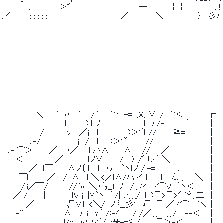
 　 ／　　. : : : : : : :＞'"　　　　　　　　　　　 -─-　／　圭圭　＼圭圭. 
 . く　　　 : : : : :／　　　　　　　　　　　　／　圭圭　＼ 圭圭圭　 }圭彡/ ｰ
 　　　　　　＼.:.:.:.:.＼ﾊ.:.:.:＼.:./＾i::::｀`''ー-=ﾆ乂::∨ :/:
 　　　　　　　 }.:.:.:.:.:.:.}_}.:.:.:.:.:)j{ .ﾉ:::::::::::::::::::::::::
 　　　　　 　 /.:.:.:.:.:.:.:り_:_:／j{　{::::::::::::::::::::)＞''
 　　　　 _､-/.:.:.:.:.:.:／.:.:.:.j::::/{　{::::::::)＞''~　
 _ ､- ⌒＞' .:.:.:.:／.:.:.:ﾉ／.:..} { ハ∧´　　∧＿_//ヽ__／
 　　 ＜＿＿／.:.:.／.:.:}.:.:.:.:} {ノ∨: }　　/　 〉 /＾{し'´ ＼
 ＿＿　　／　}￣ }＿ ∧ノ｛ {＼{: :ﾉｖ／＾ヽ{ノ::/}-=ﾆ＿_ >
 　　　￣}　 ／ ／　 /{ ∧ } { ＼}<／}∧/ハ.イ::}__／}／厶..,,＿
 　　　 /:i／￣/　／　{//^v {＼ﾉ´辷Ｌjﾉ:::}/:;:7ｲ__ﾚ'⌒V　｀
 　　／ /　 ／|／　　 { {V j{ |Ｙ＾ヽ／ /|_ノ;:;:;/:::}:::)⌒>⌒
 . . : :／ ／　　　　 　 √∨{ |<＼/__ノ 辷彡' .::√>'⌒ ／７'⌒　
 　／-¨ 　 　 　 　 　∧＿){ ｉ: :Ｙ´_/(-く＿}_/ /／;;;;;／;
 . : :　　　　　　　　　 {/ﾍ__)Vi::V'´/,.ｨ牙-=彡/;;;;;／⌒＞-