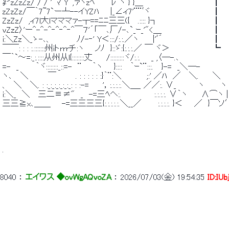
 ㌢zZzZz/ / / '´ﾏ Y´,ァヾzﾍ　 　 ﾚ^ヽ } }＿　　　　　　　　　 
 zZzZz/￣｀7~7`ー┴--イYZﾊ　　|_∠ィ7'¨¨ﾞヾ　　　　　　　
 ZzZz/　,ィ7l大lマママァ-┬==ﾆﾆ三三({　 .:::: }┐　　　　　　　　
 vZzZ〉'ー^-^-^‐^‐^‐^￣７'´「￣､厂/-､`_ｰ_'"<＿　　　　　　　
 i:＼Zz＼_ゝ-､、　 　 　 ﾉ/-‐' Y＜:::/:.:.／ヽ　　 |'ﾞ´　　　　
 ￣￣: : : :.:::::::州iトrrrチ:ヽ 　 ノﾉ　}::ゞ:{:.:.:.／ ￣ ヾ
 ￣｀`～=:_:.::::从州从l{::::::::丈　　 /:::::::::ヾ/:.:. 　 _ ,〈─-.､ 
 =-　_　　　｀ヾ::::::::_::=-　¨ 　 ｀ヽ　　}::::　 ｀ｰ`¨:::.　 }-=　_＼─- 
 ヽ､　 ＼　　　 ￣　　　 . : : : : : :}｀¨:＼　　　　 ;:' ／ﾊ　／　 ＼.　　 ＼ 
 、　＼　 ＼. : :_:_:_:_:_:_: : :-=　　 '，:.:.:.:.＼＿_ ／／:. ∨_　　 　 ヽ　 　 ヽ
 i:＼_　＼　 三二≡≠"　_　-=三ﾍヘ:.　　　　 　 :.:.:.:. ∨｀ヽ　　 ∧⌒ヽ |
 三三≧x､＿＿　　-=三三三三{:.:.:.:.:.＼__／　 　 :.:.:.:. }＜　　／　}￣ソ
 . 
8040
 ： 
エイワス ◆ovWgAQvoZA
 ： 
2026/07/03(金) 19:54:35
ID:IUb