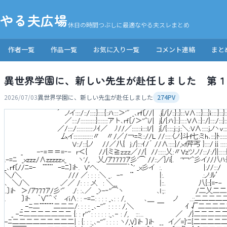
やる夫広場
休日の時間つぶしに最適なやる夫スレまとめ
作者一覧
作品一覧
お気に入り一覧
コメント連絡
まと
異世界学園に、新しい先生が赴任しました 第１
2026/07/03
異世界学園に、新しい先生が赴任しました
274PV