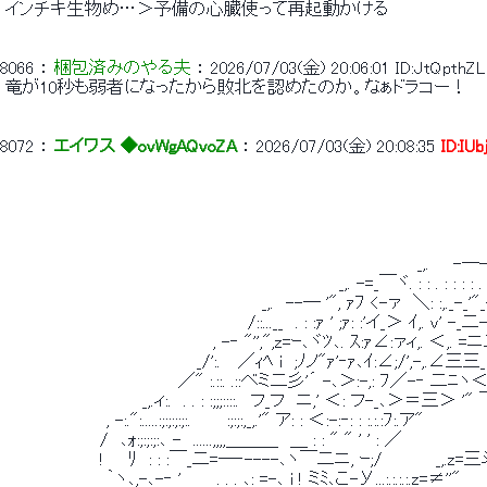
 インチキ生物め…＞予備の心臓使って再起動かける 
8066
 ： 
梱包済みのやる夫
 ： 
2026/07/03(金) 20:06:01
ID:JtQpthZL
 竜が10秒も弱者になったから敗北を認めたのか。なぁドラコー！ 
8072
 ： 
エイワス ◆ovWgAQvoZA
 ： 
2026/07/03(金) 20:08:35
ID:IUb
 　　　　　　　　　　　　　　　　　　　　　　　　　　　　　　　　　　 _,.　　-─-　.
 　　　　　　　　　　　　　　　　　　　　　　　　　　 　 _,. -=_￣ヾ. : : . : : : : . 
 　　　　　　　　　　　　　　　　　　　　　 _,.　--─ '", ｧﾌ <-ァ　＼: :,._-_'"
 　　　　　　　　　　　　　　 　 　 　 　 /::...__　. : :ｧ ' ;ｧ: :'イ_
 　　　　　　　　　　　　　　 　 　 , -‐ "'',",z=ｰ､ヾﾂ､. ｽ:ｧ∠:ァィ,. ＜,. =ニ二_
 　　　　　　　　　　　　　　　　_/':.　 ／ｨﾍ i　;ﾉノ"ｧ'‐ｧ､ｲ:∠;/
 　　　　　　　　　　　　　　 ／" :.::. .::べミ二彡'´ -､＞:-,: ﾌ／-‐ 二ﾆヽ
 　　　　　　　　　　　 _,.ィ:.　. . : :;;;::::.　フ_フ　ニ,' ＜: フ-_､＞＝三＞ 
 　　　　　　　　 , -:.":.....:;:;:;:;:.　　　:;:;:,_,.'" ア: : ＜
 　　　　　　 　 /　､ｫ:;:;:;:､ -　......,,,,＿＿＿　＿ : : " " ' '
 　　　　　　 　 !　　ﾘ　: : :￣_二=─‐----､ヽ￣二ニ, ｰ;/　　　
 　　　　　　　　 ｀ヽ､,-､-‐ '　　　. . . ､: =-､ i ! ミﾐ､こ-У...:.:.:.:.z=≠''"