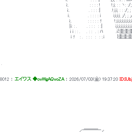
 　　　　　　　　　　　　　　　　　　　　i:. 　　　　　　: : : : !　　　 !;i; : : ヽ: :/; :
 　　　　　　　　　　　　　　 　 　 　 　 i:. 　　　　　 . : : : :|　　 　.!;i;i; : : :/; ; ;
 　　　　　　　　　　　　　　　　　　　　 i:. 　　　　　. : : : : i　　 　 i;i;i;i; ;/; ; ;
 　　　　　　　　　　　　　　　　　　　 　 i:.　　　　　: : : : : :!　　 　 !;i;i;i;i;i;i;i;i
 　　　　　　　　　　　　　　　　　　　　　|i: : .　　　. : : :　: :|　　　　i;i;i;i;i;i;i;i;i
 　　　　　　　　　　　　 　 　 　 　 　 　 i i : : . 　 . : :　. : ﾊ　 　 　.iﾐ
 　　　　　　　　　　　　　　　　　　 　 　 i :!　 : .　: : :　:　: :.i　　　　}圭圭
 . 
8012
 ： 
エイワス ◆ovWgAQvoZA
 ： 
2026/07/03(金) 19:37:20
ID:IUb
 　　　　　　　　　 　　　　　　　　　　　　　　　　＿＿＿ 