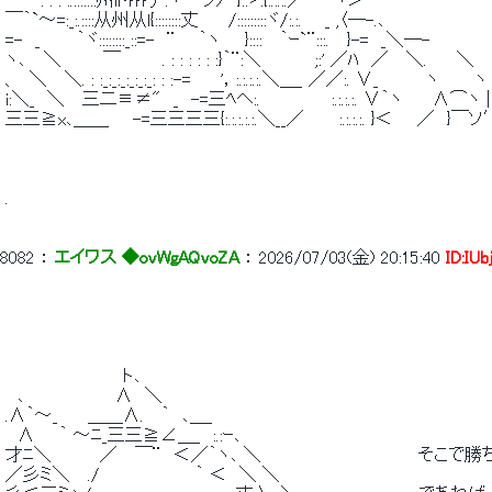
 ￣￣: : : :.:::::::州iトrrrチ:ヽ 　 ノﾉ　}::ゞ:{:.:.
 ￣｀`～=:_:.::::从州从l{::::::::丈　　 /:::::::::ヾ/:.:. 　 _ ,〈─-.､ 
 =-　_　　　｀ヾ::::::::_::=-　¨ 　 ｀ヽ　　}::::　 ｀ｰ`¨:::.　 }-=　_＼
 ヽ､　 ＼　　　 ￣　　　 . : : : : : :}｀¨:＼　　　　 ;:' ／ﾊ
 、　＼　 ＼. : :_:_:_:_:_:_: : :-=　　 '，:.:.:.:.＼＿_ ／／:. ∨_　　 　 ヽ　 　 ヽ
 i:＼_　＼　 三二≡≠"　_　-=三ﾍヘ:.　　　　 　 :.:.:.:. ∨｀ヽ　　 ∧⌒ヽ |
 三三≧x､＿＿　　-=三三三三{:.:.:.:.:.＼__／　 　 :.:.:.:. }＜　　／　}￣ソ
 . 
8082
 ： 
エイワス ◆ovWgAQvoZA
 ： 
2026/07/03(金) 20:15:40
ID:IUb
 　　 　 　 　 　 　 ト､ 
 　､　　　　　　　 ∧　＼ 
 .∧｀～_　　 ＿＿∧.　 ｀　､＿_ 
 　∧　　｀ ～ﾆ_三三≧∠＿_　:.:ｰ､ 
 才ﾆ＼　　　　／　 ￣¨　＜／｀ヽ､ ＼　　　　　　　　　　　　　そ
 ／彡ミ＼　 ./　　　　　　 　 ｀ ＜　＼ ＼ 