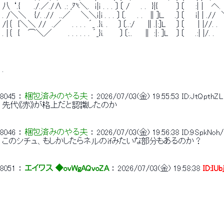
 八 ‘.{　　 ./.／./∧ .: ,癶＼.　ｉ|ｉ . . . 〕〔 /　　. .　}|{ 　 　 〕〔　　:| |
 . /＼＼　 {/. .//　..／ 　 ＼＼ｉ|i . . . 〕〔.　　. .　∥]Ｌ　　.〕〔　　ｉ| | .//
 /|｛　{＼＼ //　.／　　. . . . ´_ .}i. . 　 〕〔..:/　　∥.|:]L 　 〕〔　　 | |//. .　　
 . |｛　{　 ⌒＼／　　　. . . . . . ´_}i.　 　 〕〔:..　　∥ :|: ]L　 〕〔　　.:| |/. 
 . 
8045
 ： 
梱包済みのやる夫
 ： 
2026/07/03(金) 19:55:53
ID:JtQpthZL
 先代《赤》が格上だと認識したのか 
8046
 ： 
梱包済みのやる夫
 ： 
2026/07/03(金) 19:56:38
ID:9SpkNoh/
 このシチュ、もしかしたらネルのifみたいな部分もあるのか？ 
8051
 ： 
エイワス ◆ovWgAQvoZA
 ： 
2026/07/03(金) 19:58:38
ID:IUb