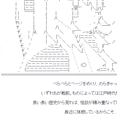
 　　　　 ⅰ　　|二二|　　　　|　　　　　　　 　 |＿|　 ＼{八　 |　 }{ 
 　　　　 ⅰ　　|二二|　　　　|　　　　　　　　 ィ笊~＾　 　 （＼|八厂 
 　　　 　 {｜　 ￣￣「　　 　｣　　　|　　　　　 |:::::｝　　　　　 ''
 　　　 　 {！　　　　 |　　　　|　　 人　　　 　 |'''''^　　　　　´　j八 
 　　　 　 ﾔい　　 　 |　　　　|　　　　`ヽ、　 八'''　　　　 ,　- 人　
 .　　　　　ﾔ_　　　　 [　　 　 |　 　 八 　 `ヽ､　＼　　　 　 ,.ｨ(　 ￣￣ 
 .　　 　 　 ﾔ_　　 !　从　　 八　　　　＼ 　　 ミ¨⌒ -‐=≦{八ﾐｘ.,
 　　　　　　ﾔ_　 ！_ﾞ　 　 　 | ＼　｛＼ 　　　　∨｛ニニニ＼　＼(⌒ 
 　　　 　 　 ﾔ_　　_ﾞ　　　 　 |　　＼{　 ＼　　　 ∨ , ＼ニニ_　 
 .　　　　　　 ﾔ_　_ﾞ　　　　　 _ -ニ二人　 ＼｛＼ ∨',　 ＼ﾆﾆ_　{｢⌒ 
 .　　 　 　 　 ﾔ__ﾞ　　　 _ -二二二二ニ＼　 ', 　＼[ ',　　 ＼ﾆ_八 
 　　　　　　　 ﾔﾞ　　_-二二二二二二二二　 ',　　 　 ', 　 　 ＼　 ＼ 
 　 　 　 　 　 _ﾞ　_-二二二二二二二二二| 　 ',　　 　 ',　　　　 ＼　 ＼__
 .　　　 　 　 _ﾞ　/二二二二二二ニニニニ|　　 ',　(◯　',　　　　ィ(　　{⌒
 　　　　 　 _ﾞ　 {二二二二二二二二ニﾆﾆ|　　　',　　 　 ',　 ィ(ﾆニY 人 
 =======================================================
 　　　　　　　　　　　　　　　　　　ぺらぺらとページをめくり、のらき
 　　　　　　　　　　　　　　いずれもが戦前。ものによっては江戸時
 　　　　　　　　　　　長い長い歴史から見れば、怪談が積み重なっ
 　　　　　　　　　　　　　　　　　　　　　　身近に体感しているからこ