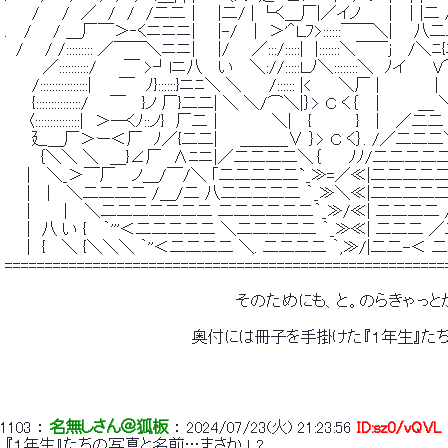
 　　 /　　/　／　/　/　/二二｜　 |二/ | └く＿厂|／イノ　　｜ ｜|二 
 .　 / 　 / ＿厂￣＞‐くニニニ|　　|-/　 |　＞'＾Ｌﾌ>::::::￣￣＼| 　 
 　/ 　 / /::::::::: ／￣￣＼ニニ|　　|/　　／:::/:::::|　|:::::::＼￣￣j　
 　　　 ／::::::::::/　　 ￣ >┘lニ八　 い 　＼://:::::Ｌﾉ＼::::::::＼　ﾉイ　　 V
 　　 /::::::::::::::::|　　 ￣　ﾉ}::::::}ニﾆ＼ ＼　　 /:::::: |< 　　＼厂 |　　　
 　　 {:::::::::::::::/ 　 ￣　 }ノ 厂}二二| ＼ ＼/⌒＼|｝> Ｃ く｛　｜　 　 ＿ ＼_Ｌ
 　　〈:::::::::::::::|　＞―くﾉ::ノ}　厂二｜　 　 　 ＼|　 {　　　　} 　|　 ／二二└―く
 　　 廴＿厂＞ー＜厂　ﾉ／{二二|　　＿＿＿∨ ｝> Ｃ く｝. /／二二二＼廴_厂＼　
 　　　｛＼＼ ＼　＿}∠厂　Λﾆニ|／二二二二＼｛　　 ﾉﾉ/二二二二二,
 　　|　 ＼_＞￣厂　 ノ＿/￣/＼ ｢二二二二二`_≫=／≪|二二二二二 
 　　|　 |　 ＼二二二二 /＿/二 八二二二二二 ｀_≫＼≪|二二二二二
 　　|　　 ｜　＼二二二二二二二 二二二二二二｀_≫/≪| 二二二二 /
 　　|　八 い {　 ｀'''＜二二二二二 ＼二二二二二 ｀_≫≪| 二二二 ／
 　 ｜ { 　＼ {＼＼＼ ｀''＜二二二二 ＼. 二二二二 ｀,≫/|二二-＜
 =======================================================
 　　　　　　　　　　　　　　　　　　　　　そのためにも、と。のらきゃっ
 　　　　　　　　　　　　　　　　　奥付には冊子を手掛けた『１年生』
1103
 ： 
名無しさん＠狐板
 ： 
2024/07/23(火) 21:23:56
ID:sz0/vQVL
 『１年生』たちの写真と名前…まさか ! ? 