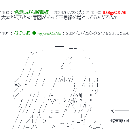
1100
 ： 
名無しさん＠狐板
 ： 
2024/07/23(火) 21:15:30
ID:8gyCXiA6
 大本が何らかの意図があって不思議を増やしてるんだろうか 
1101
 ： 
なつしお ◆myjeheQZSo
 ： 
2024/07/23(火) 21:19:36
ID:5E
 　　　　　　　　 　　　 　,　-　　￣￣　 ー－ 　､ 
 　　　　　　　　　＞ '´　　　　　　　　 　__＿＿　 ､ 
 　　　　　　　　/　　　　　　　　　　　 ／く￣￣｀` 丶 
 　　　　 　 　 /　 /　　　　　　　 　_/　 '´　　　 　　 ヽ 
 　　 　 　 　./　 / , 　 /　　　　　 〃　 ヽ　 　 　　　　 ; 
 　　　　　　/　 / /　 /　　　　　 　 , 　 　, 　　 　,　　　.l 
 　　　　.／ 　 / /　 /　 /　　　/､V小 Ｙ/ｊ　 　 /　!　､ } 
 　　　ｰ'=彡' 〃 　 /　 / 　 　/ 　 　　　 ￤　 /i 　i￤l { 
 　　　　／ ノ ,　　　　, 　　　 ' 　 　　　　 // ‐!　 ,　!ハ,l 
 　　　 7／´　 　/ / / 　.,　/-―‐一'　 //ｨｒｶ|　li　!! ｀{ 
 　　 　 ｀ヲィ　 / / /　　;　ハﾏたテミ //仏ン!　,l　!! 
 　　 　 　.ノ,　/ /　 　 /' /　 ＾¨¨´　 //´(　　ｉ /!　{{ 
 　　　 　　/ / /　 ,'　,{ ｉ/ 　 :::::::::::　〃　　〉 /ｲ ! バ　
 　　 　 　/　　　 .ｲ　八|　　u.　　　/　　´　　 ,| i/ 
 　 　 　./　/　／￤/　 ｉ＞　　　　,__　_　-' ∠ﾍ{￣　 > 、　　
 　 　　/　/　/ニ ｊハ　　　　 ＞　　　 - ´, 　 　｀　＜__ニ`, 