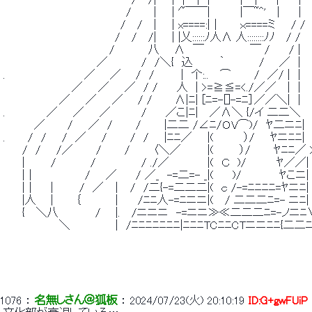
 　　　　　　　　　 　 　 　 　 　 /　 /|　　| ｜　|　|　　 　 |　｜ 　 |　　｜
 　　　　　　　　　　　　　　　　/　 　 |　　| '~￣￣|　　 　 |￣~^'　 | 　 ｜
 　　　　　　　　　 　 　 　 　 /　 /　 |　　| x====:|｜　　 ｘ====ミ　　/ /　
 　 　 　 　 　 　 　 　 　 　 /　 /　 /|　　| |乂::::::ﾉ人Λ 人:::::
 　　　　　　　　　 　 　 　 /　 　 　 八 　 Λ　￣　　　　　　￣ /　 　/ |　 |
 　　　 　 　 　 　 　 　 ／　 　 　 /　/＼{　込　　　 ｀　　　　 / 　
 .　　　　 　 　 　 　 ／ 　 ／ 　 /　/　　　 |　个:..　 ⌒　　　/　／/ |　|　 |
 　　　　　　　 　 ／　　／　　／　/ /　　 人　| >=≧≦=<./／／ 　|　|　 |
 　 　 　 　 　 ／　　／　　／ 　 / /　 　 Λ|ﾆ| [ﾆ=-[]-=ﾆ］／／＼|　|　　
 .　　 　 　 ／　　／　　／　　　　/　 　／こ|ﾆ|　 ／Λ＼ {/イ 二二＼　　
 　　　　／　 　 /　　／　/　　　/　　　|二二 /∠ﾆ/ＯV⌒)/　ﾔ二ニﾆ|
 .　 　 /　/　　/　／　　/　　　/　/　　|ﾆﾆ／　　|(　　 　 ）/　　ﾔニﾆﾆ|　　|
 　　 /　/　　/／　　　/　　　/　　　〈＼／　　　 |( 　 　 ）/　　　ﾔﾆﾆ／
 　　 | 　 　 /　　　　 /　　　　 　 / ./／　　　　　|(　Ｃ　)/ 　 　　ﾔ／／|　
 　　 |｜　　　 　 　 /　　／　　 / ／_　-=二=- _|(　　 )/　　　 　 ﾔこニ|　
 　　 |｜ 　 | 　 　 /　／　｜　/　/二{-=二二二|(　ｃ /-=ﾆﾆﾆﾆ=ﾔニﾆ|　
 　　 |人 　 |　 　 ｛　　 　 ｜　　/ﾆﾆ人-=ﾆニニ|(　 / 二二二ﾆ=- ニﾆ|
 　　 {　 ＼八 　 　 　 / 　 |.　 /ニニニ　-=ニニ≫≪二二二ﾆ=-ノニﾆ∨ .
 　 　 　 　 　 ＼　　　　 　 |　/ﾆﾆﾆﾆﾆﾆﾆ|ﾆﾆﾆTCﾆﾆCTニニﾆﾆ{二二ﾆ
1076
 ： 
名無しさん＠狐板
 ： 
2024/07/23(火) 20:10:19
ID:G+gwFUiP