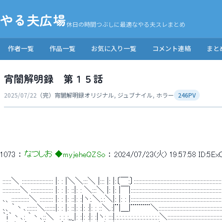
やる夫広場
休日の時間つぶしに最適なやる夫スレまとめ
作者一覧
作品一覧
お気に入り一覧
コメント連絡
まと
宵闇解明録 第１５話
2025/07/22
（完）宵闇解明録
オリジナル
,
ジュブナイル
,
ホラー
246PV
1073
 ： 
なつしお ◆myjeheQZSo
 ： 
2024/07/23(火) 19:57:58
ID:5E
 ::::::＼ ::::::::::::::::::::: |: : |＼＼:::＼ |::: |: |:〔￣:〕::::::::::::::::::::::::::::::::::::::::::::::::::::::::::::::::::
 ::::::::::::＼ ::::::::::::::: |: : |: ::|: : ＼:::＼ |: |: |￣|::::::::::::::::::::::::::::::::::::::::::::::::::::::::::::
 ､、::::::::::::＼ ::::::::: |: : |: ::|: :|ヽ:.＼:.:＼|: |: : |:::::::::::::::::::::::::::::::::::::::::::::::::::::::::::
 ､、｀丶､:::::::＼:::::::|: : |: ::|: :|: :|: : ::＼.:|¨|＿|¨¨¨¨¨＼::::::::::::::::::::::::::::::::::::::::::::::::::::
 ｀ｉ｀丶､: ｀丶､::＼　: : :,,_|: :|: :|: :|ヽ: :::|.:.:.:.:.:.:.:.:.:.:.:.:.:.:.:＼:::::::::::::::::::::::::::::::::::::::