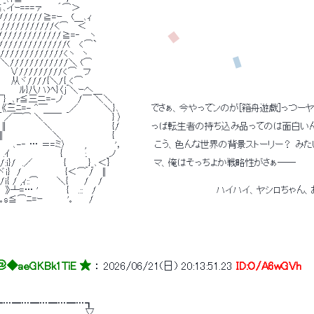
イ≦､イｰ===ァ　　 ´⌒＞ 
/////////≧=ｰ　 (＿､ｨ 
////////////く⌒　 ＜ 
//////////////≧=‐　 ヽ 
//////////////(　 <⌒` 
ヽ/////////////<ヽ　ヽ 
〉}＼////////////＼ (⌒ 
_ﾉ　 ∨/////////<⌒　フ 
　　从ヾ////{＼/{_<⌒ 
　　　　ﾙ}八ハ)ﾍ}〈j ＼ｰへ＿ 
￣} _､r≦三ニ=-ノ　　 /￣ ＼＼ 
　_《三ﾆ=- ^￣　　　_／　　　　＼}､　　　　　でさぁ、今やってンのが[箱舟遊戯]っつー
｀ ／￣⌒ ＼￣￣　　　　　　　　} 〉 
〈　　､∥　　　 　　＼　　　　　　　　　 {/　　　　　っぱ転生者の持ち込み品ってのは面白い
／∥　　　　 　 　 ＼　　　　　　　　{ 
∥　∥ 　､-‐ … ＝=ミ〉　 　 ,　　　 　'，　　　　　こう、色んな世界の背景ストーリー？
 .ｲ　　　　　　　　{　　　 :.　　　_ノ 
　《_/:i}/　.／　　　 　 {　　　_}_､＜}　　　　　　　マ、俺はそっちよか戦略性がさぁ―― 
 ヾi}　/　　　　　 　 {＜⌒ /　∥ 
{ / ,ｨ::⌒　 　 ＼{　　 /　 / 
 ／ /　》┴=… '　　　　 {　 .::　 /　　　　　　　　　　　　　　　　　　　ハイハイ、ヤ
｡s≦⌒ﾆ=ｰ　　 　 '｡　　 / 
＠
◆aeGKBk1TiE ★
 ： 
2026/06/21(日) 20:13:51.23
ID:O/A6wGVh
━…━…━…━…━…┓ 
　　　　　　　　　　　　　 .▽ 