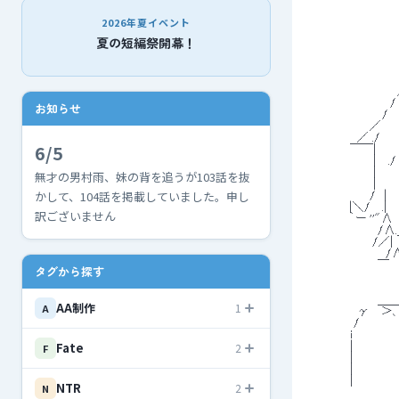
 　　　　　　　　　
2026年夏イベント
夏の短編祭開幕！
 　　　　　　　　　　
 　　　　　　　　　　
 　　　　　　　　　　　
 　　 　 　 　 　 　 
 　　　　　　　　　 　
 　　　　　　　　　　/
お知らせ
 　　　　　　　　　/　
 　　　　　　　 ／　　
 　　　　 　 ／ ./　
6/5
 　　　　　￣￣|　　
 　　　　　　 　 |　 
 　　　　　　 　 |　
無才の男村雨、妹の背を追うが103話を抜
 　　　　　　 　 |　　
かして、104話を掲載していました。申し
 　　　　　　 　/　|　
 　　　 　 |＼/ 　.|
訳ございません
 　　　 　 ｀ー ''"
 　　　　　　　　 /∧.
 　　　 　 　 　 /
 　　　　　　　　　 /
 　　　　　　　　 ￣　 
タグから探す
 　　　　　　　 　 　　 
 　　　　　　　 　 　　 |
 　　　　　　　 　＿＿| 　
AA制作
1
A
 　　　　 　 γ　 ＞、{
 　　　　　 /　　　　　|　
 　　　　　i　　　　 　 
Fate
2
 　　　　　|　　　　　 　 
F
 　　　　　|　　　　　　　 ﾊ:::
 　　　　　|　　　　　　　　 |:::／.
 　　　　　|　　　　　　　　 |′....
NTR
2
N