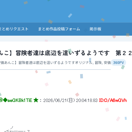
まとめリクエスト
まとめ作品投稿フォーム
掲示板
んこ】冒険者達は底辺を這いずるようです 第２
安価あんこ】冒険者達は底辺を這いずるようです
オリジナル
,
冒険
,
安価
360PV
＠
◆aeGKBk1TiE ★
 ： 
2026/06/21(日) 20:04:18.83
ID:O/A6wGVh
　　　　ノ 
 )　_､r≦=ｰ…―‐‐ ７ 