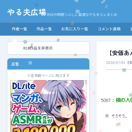
やる夫広場
休日の時間つぶしに最適なやる夫スレまとめ
作者一覧
作品一覧
お気に入り一覧
コメント連絡
R18作品を非表示
【安価あ
2026/07/01
【
広告
※全年齢ページに飛びます
5087
 ： 
根の人
 　※　そろそろ。 
 　　　　　　　　　　　
 　 　 　 　 　 　 　