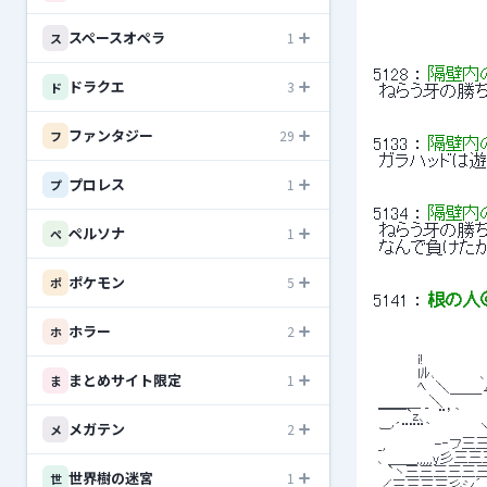
スペースオペラ
1
ス
5128
 ： 
隔壁内
ドラクエ
3
ド
 ねらう牙の勝ち
ファンタジー
29
フ
5133
 ： 
隔壁内
 ガラハッドは
プロレス
1
プ
5134
 ： 
隔壁内
ペルソナ
 ねらう牙の勝ち
1
ペ
 なんで負けた
ポケモン
5
ポ
5141
 ： 
根の人
ホラー
2
ホ
 　　　　i!　　　　　　
 　　　　lﾙ､　　　　
まとめサイト限定
1
ま
 　　　　ﾍ　＼＿＿_ム
 ＿＿＿ _＼　　　　　　
 ￣￣`z、　¨’｀　　　
メガテン
2
メ
 ー'´¨¨¨｀　　　　　＼
 _,　　　　　-‐フ
 、＿＿,,,,,y彡三
 　`ヽ三三三三三三zf-
世界樹の迷宮
1
世
 ／三三三三彡シ´ i'l