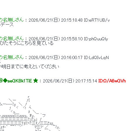
の名無しさん
 ： 
2026/06/21(日) 20:15:18.48
ID:eRT1UB/v
デース 
の名無しさん
 ： 
2026/06/21(日) 20:15:58.10
ID:phQuuQly
遊びたそうにこちらを見ている 
の名無しさん
 ： 
2026/06/21(日) 20:16:00.17
ID:LdQIvLqN
 
か明日までに考えといてください 
＠
◆aeGKBk1TiE ★
 ： 
2026/06/21(日) 20:17:15.14
ID:O/A6wGVh
　　　　　　　　　　　r 
 、　　　＼ー　　　　/{ 
ー---ﾐy　＼　/　, 
　　;!　｀ヾ　 ヾ!　ﾍ 
　　　 ヾｭ、　　　　i!　＼__ 
zzzzzzz}三zzzｭ、ｵy、　 ｀フ 
三三三三三三三三三ミjミｭj　/ 
三三三三三三三ﾘj!}ﾂミ三fノ三三Zzz、 
`　¨¨`｀`'"　　　 ｀ﾏ三ﾂ' ／　｀¨ﾐy、 
i!　　　　　　,　　　　　 hﾐg、_⌒ヽ　　 ヽ, 