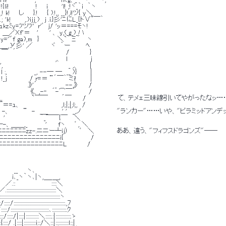
i!　　　　 　 !　　i　　　'l! ;!ヾ_｀i　｀ヽ 
　　し　　}.!　　{ ).!,, __}!,i!ツ{ y＼ 
k!　　　,.)ijj )　j .i.}彡'ﾆにL_{ト∨~￣｀ 
kzﾐy=ﾂツﾂ'´r'ﾞ　j/ 'ｯ＝===ﾓヽ! 
＿／Xf'＝　 '　　 ' 、 y,(_g_)_ハ 
 /y='"f ga),m　}　　　　＼`｀Ξ´　 ヽ 
_,У彡' ／　　　　ヾ　｀ー　　　 ﾍ 
￣　´　　　　　　　　　　　/　　　　 } 
　　　　　　　　　　　　　　,、　l　　　　　j 
',　　　　　　　　　　　　　　 _ ,、 　 ｜ 
 :,　　　　　　_, --― ―　__ )}　 　 | 
 !_j　　　　　/ r=＝ ¨´￣｀ ミi!　　　| 
　　　　　　.》'´　　 　 _ 　 --,》　　 / 
, ´　　　　　　　《、,-‐　´-⌒￣´　 　 / 
 '　 ＼_,, 　　　　　　`￣￣　　　´￣　　 /　　　　　　　て、テメェ三味線引いてやがったなッ…
=ｭ、　　　　　　　　　,l;|;|;l;,　/ 
;、　　 -、　　　¨　-　＿_　　　' ' ｀_,ノ　　　　　　　　"ランカー"……いや、"ピラミッ
　　'　　　 　 　 　 ｀_￣￣{￣　 ＼ 
-、＿＿,_　　 　 '　　 fヽ　　ﾞ , ＼ 
ﾆﾆﾆﾆﾆﾆﾆﾆzz-.ニニー┴ij）　　 ﾞ　 ＼　　　　　ああ、違う、"フィフスドラゴンズ"―― 
ﾆﾆﾆﾆﾆﾆﾆﾆﾆﾆﾆﾆﾆﾆﾆﾆi{　　　　　　/ 
ﾆﾆﾆﾆﾆﾆﾆﾆﾆﾆﾆﾆﾆﾆﾆﾆﾆL　　　　 / 
　　　　__　　ヽ､ 
　　　i､_ヽ｀ヽ､|ヽ,＿_＿, 
／.::　　　　　　　　:::::＼ 
:::::::::::::::::::::::::::::::::::＼ 
:::::::::::::::::::::::::::::::::::::::::ヽ 
:::::::::::::::::::::::::::::::::::::::::::::::.,ﾌ 
:::::::::::::::::::::::::::::::､::::::::::::::.ｸ 
/|:::::|:::::::::::::＼::::::.:|:::::::::::::::.ゝ 
|:::::|::::::::::::i:::/＼:::|:::::::::::::l:::| 