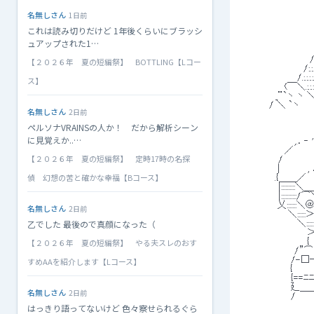
 　　　　　　　　　　　
名無しさん
 　　　　　　　　　　　　　　　
1日前
 　　　　　　　　　　　　　　　　　
これは読み切りだけど 1年後くらいにブラッシ
 　　　　　　　　　　　　　　　
 　　　　　　　　　　　　　 ＿_,,　-
ュアップされた1…
 　　　　　　　　　　　 ／／.:.:
 　　　　　　　　　　 /.:.:.:.:.:.:.:.:.:.:.
【２０２６年 夏の短編祭】 BOTTLING【Lコー
 　　　　　　　　　 /:.:.:.:.:.:.:.:.:
 　　　　　　　　 /.:.:.:.:.:.:.:.:.:.:.:.:.:
ス】
 　　　　　　 (￣＼.:.:.:.:.:.:.:.:.:.:.:.:/
 　　　　　_¨`ヽ ヽ ＼.:.:.:.:.:.:.:.:/　/
 　　　　/ ＼ `ヽ　　　＼.:.:.:.:l 　l.:.:.
名無しさん
2日前
ペルソナVRAINSの人か！ だから解析シーン
に見覚えか..…
 　　　　　　　　,.．‐ ' ^
 　　　　　　 ／　　　　
【２０２６年 夏の短編祭】 定時17時の名探
 　　　　　 /　　　　　
 　　 　 　 |　 　 　 , ．
偵 幻想の苦と確かな幸福【Bコース】
 　　　 　 .{＿＿／　
 　　　　　 |::::::
 　　　　　 |:::::::::::
 　　 　 　 乂:::::::
名無しさん
2日前
 　　　　　　　＼::::::
乙でした 最後ので真顔になった（
 　　　　　　　　 ＼::
 　　　　　　　　　　＞
【２０２６年 夏の短編祭】 やる夫スレのおす
 　　　　　　　　　　
 　　　　　　　　/”
 　　　　　　　 /
すめAAを紹介します【Lコース】
 　　　　 　 　 {　　　
 　　　　　　　 {==
 　　　　　　　 廴＿
名無しさん
2日前
 　　　　　　　 /　　　
はっきり語ってないけど 色々察せられるぐら