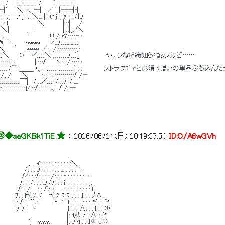
 |:::::|::::::::::::|/　　 ｀:|::::::::::::|::| 
′　＼､:::、::::::|　,／　|::::::::::::|::| 
､―t・j‐､|＼::: |‐t・j―ｧ :::::/}:/ 
{ ヽl｀￣￣　 　 ＼|￣￣´|.:.:|　 |/ 
|　　　　　l　 　　　　　|.:.:|_ノ＼ 
|.:|　　　　　｀　 　 　 U / W.:.:.:.:.:::ヽ 
＼ 　　rwww　 　ィ:::/.:.:.:..::..::.:.:i 
.＼　　｀　　www .／:､:/.:.:.:.:.:.:.:.:.:.:,}_ 
.:.:,.:.:.:.:.:＼　　＞ 　イ.:.:.:.:＼.:.:.:.:.:.:.:.:/.:.:}_　　　　　　や。ンな組織知らねッスけど…… 
/,.:.:.:.:.:.:＼　　　　|.:.:.:/￣｀ヽ.:.:.:/.:.:.:.:ヽ 
:.:.:.:.:.:.:/,.:.:.:.:/⌒|＿＿,ﾉ.,　|.:.:.:.:.:|.:.:.:.:.:.:.:´.:..:　　　　　ストラクチャと必須っぽいの
｀＼ 　　 }.:.:＼.:.:.:.:.:.:.:.:.:.:/ /:::: 
:.:.:.:.:.:.:.:.:.:.:.:￣|　/.:.:／.:.:.:|/.:.:./ /.:::: 
:.:{.:.:.:.:.:.:.:.:.:.:.:j/.:.:/.:.:.:.:.:.:|、 / / :::::: 
＠
◆aeGKBk1TiE ★
 ： 
2026/06/21(日) 20:19:37.50
ID:O/A6wGVh
,. . ィ: : : : :i: : : : : :＼ 
 : : :/: : : : l: : ::: : : : : ＼ 
: : :/: : : : /: : : :: : : : : : : ヽ 
 :/: : : ::///:l: : i: : : : : : : : ,, 
: /- ': : /ｿヽ＿ :: : : : :l: : : : ii 
: : l弋ｿ: /　 弋ﾂ 7i7i: : : :l: : : ﾉ∧ 
: /:l ｀¨／　　　‐-'　l: : : : l: : : ≦: : ≧ 
l/l/i　ヽ　　　　　　　l: :: : ∧: : : l : : ≫ 
　　　　　　　　　　　 　 |: :l从 ﾉ: :∧ : ≧ 
　　　 ',　 www　　　 .|: :/イ: : :l≪ :: ≫ 