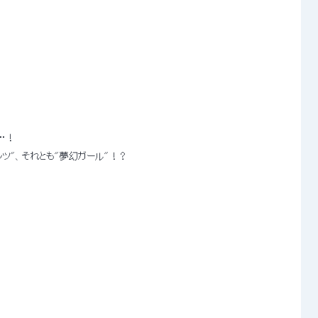
…！ 
ドアンデッツ"、それとも"夢幻ガール"！？ 