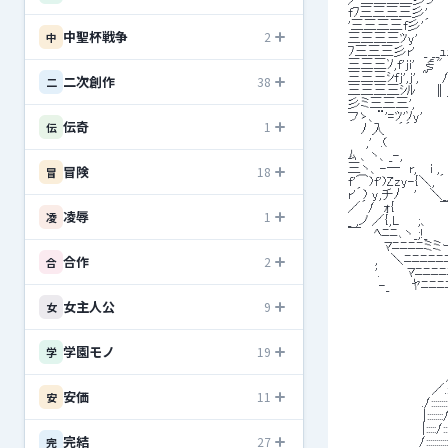
 fﾌ三三三三彡'　　 !{l
 '三三三三f彡'´　　,! k!
中聖杯戦争
2
中
 三三三三ﾂy'　　　 .; '
 ﾌ三三三彡r'　_ __ｭｭ
 三三三ｿ,f'ji'　ξ"　
 三三三ｼfj',j', ~　
二次創作
38
二
 三三三三ｼﾙ　　∥＿
 彡ミ三三三',　　　　
 フゝ、¨'=ﾂ'ｿy'　
伝奇
1
伝
 　 ﾉ 入　 ´´　　　　
 　　,'　.(　　　　　　　l
 ﾑ 、ヽ、_-,　　 　 　
冒険
 三ヽ、-―　r,　 i ,　
18
冒
 f'⌒)f')Zzy-{＼
 r'´) y,チﾉ　
 ／´/　ｫ{　　　　　￣＝
凌辱
1
凌
 _ ,ノ ／{,L　　
 ￣　 ﾍﾆﾆ､ヽ_;!_　
 　　　　ﾏﾆﾆﾆﾆミミー
合作
2
 　　　,　 ＼ﾆﾆﾆﾆ
合
 　　　'.　　　ﾏﾆﾆﾆ
 　　　 -_　　 ﾔﾆﾆ
女主人公
9
女
 　　 　 　 　 　 　　
学園モノ
19
学
 　　　 　 　 　 　　　
 　　　　　　　　 　　 　 
 　　　　　　　　　 　 ／.::::::::::::::
 　　　　　 　　 　 ／.:::::::::::::::::::
安価
11
安
 　 　 　 　　 　 ./:::::::::/::::::/::::
 　　　　　 　 　 |::::::::/::::::/:::::::
 　 　　 　 　 　 |:::::/::::::/::::::
完結
27
完
 　　　　 　　　 /::::::::::::{:::::/ .