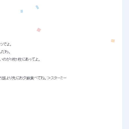
ヤツでよ。 
んだわ。 
 みたいのが1枚1枚にあってよ。 
シロちゃん、お話より先にお夕飯食べてね。＞スターミー 