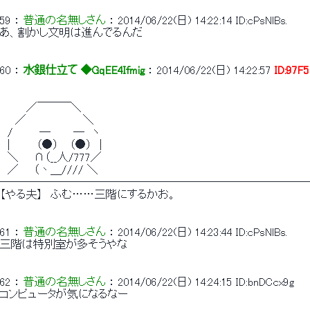
59
 ： 
普通の名無しさん
 ： 
2014/06/22(日) 14:22:14
ID:cPsNlBs.
あ、割かし文明は進んでるんだ
60
 ： 
水銀仕立て ◆GqEE4Ifmig
 ： 
2014/06/22(日) 14:22:57
ID:97F
　　　 ／￣￣￣＼
　　／　　　　　　　 ＼
　/　　　 ─　　　─　ヽ
　|　　　 （●） 　（●）　|
　＼　　∩（__人/777／
　／　　（丶＿//// ＼
────────────────────────────
【やる夫】　ふむ……三階にするかお。
61
 ： 
普通の名無しさん
 ： 
2014/06/22(日) 14:23:44
ID:cPsNlBs.
三階は特別室が多そうやな
62
 ： 
普通の名無しさん
 ： 
2014/06/22(日) 14:24:15
ID:bnDCcx9g
コンピュータが気になるなー