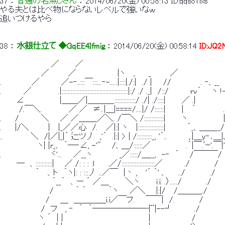
37
 ： 
普通の名無しさん
 ： 
2014/06/20(金) 00:58:13
ID:qqso1lxs
やる夫とは比べ物にならないレベルで強いなｗ
追いつけるやら
38
 ： 
水銀仕立て ◆GqEE4Ifmig
 ： 
2014/06/20(金) 00:58:14
ID:JQ
　　 　 　 　 　 　／ 　 　／
　　　　　　　 ／ 　　　／　　　　　　　 |ヽ　 ,　 　_　　　 ／
.　　　 　　／ 　　　 ／-‐..:::￣:::...‐-.....|::::|./:|　./ |　　//　 　 　 　. ‐、__
.　　　　／ 　 　 　 .|::::::::::::::::::::::::::::::::::::::::::::|:/ ./ ._|　/::/　 　　 rv´ 　 ヽ !
　　　∠ 　　　　 　 |＿＿／|＿＿＿_::::::::::::::/ ./| ./::::| 　 　／ .|　 　　　　
　　　 /.￣＼. 　 　 　 ／ ／　≠..|＿|====/....|/ /::::::| 　 　|　 ´　　　　　
.　 　/　　　　＼　　／ ／＿＿_／＼. /￣＼ /:::::::::::::| 　 　ヽ　　　　　　 
.　　 |/＼　　　 |　 |_／／心　/. 　／|:| ヽ　 |:::::::::::::::::|　　 　 ｀_、＿＿__/
..　　　　　＼　/|／|_|´ 辷ツ丿　,'´　.|:| > | /::::::::::_, '´.. 　 　　,.|＿y‐､＿
　　 　 　 　 ヽ| |r_、 ｀─‐∠, -'" 　 /、＿/::::::／　　　　 　　.｀|￣.ﾞｰ'.￣|'
.　　　　 　 　 　 ヾ'...　　／__ヽ　　　 　 _／:::::/＿__,　-‐　´ 　 /￣￣￣/
　　　─　、:::::::::::| 　 ／ /: : : :l　　 .／/::::::::::::::::::::::／　　 　 ./　　　　 /
　　　　　　 ｀　 、ト　｀ヽ|: : :::丿 ..／￣　|丶 ,　 '´ ｀' 、　　../　　　　 ./
　　　　　　　　　 ´__｀　、ー ´ ／＿　　　＼ヽ　　　i:i. .〉...../　 　 　 ./
　　　　　　　　　/　　　　｀ ´　　　　｀ヽ　　／＼ 　 |:|/　 /＿＿＿./
　　 　 　 　 　 / 　 ＿　＿＿＿＿i.i／￣フ.　　￣￣|　/.　　　　 /
　　　　　　　 /　フ　 , ‐　´　｀───────|¨|--┘　 　　 ./
　　　　　　　ヽ ´　| |　　　　　　　　　　　　　　　 |　　　　　　　 /