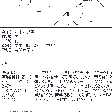
　　　　　　　 /　　| |　　 　 　 　 　 　 　 　 　 　 | 　γ─‐‐‐./＼
　　 　 　 　 /　　 ヽ| 　　　　　　, ‐─────ヽ,‐弋__＿_ノ　　 ＼
　　　　　　　｀ 、　 ｀,＼ ＿, - ´　　　 ／　　||　　　 ＼　 .| ＼　　　　＼
　　　　　　　　 ｀ 、　＼ 　　　　　　／　　／||　　　　 /＼|＿┏┓
　　　　　　　　　　ヽ、／＼　　　／　　／　 ||＼　　./　　.ヽ. ┃┃
　　　　　　　　　　　　　 　 |　／　　／　　　||.　 ＼/　　　 .|¨┗┛＼
────────────────────────────
【名前】　九十九遊馬
【性別】　男
【年齢】　16
【職業】　学生/決闘者（デュエリスト）
【所属】　冒険者学園
スキル
────────────────────────────
【決闘者】　　 　 　 　 デュエリスト。　使役札を駆使しモンスター
【運動神経抜群！】　魔力や気を使ってる訳でもないのに素で身体能
【かっとビング！】　　遊馬の信条。　折れないハート。　いかなる困
【ど根性】　　　　　　　どれだけ傷つこうと、打ちのめされようともめ
【超☆お人好し】　 　 敵であろうと困っていたら手を差し伸べる程
【おバカ】　　　　　　　.勉強全般が苦手である。　が、何故か四字
【？？？】　　 　 　 　 ？？？。　全容は謎に包まれている。