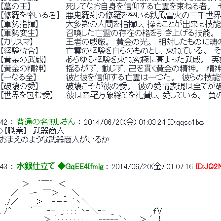
【墓の王】　　　 　 　 死してなお自身を信仰する亡霊を束ねる者
【修羅を率いる者】　悪鬼羅刹の修羅を率いる鉄風雷火の三千世界
【軍勢指揮】　　　 　 大多数の人間を指揮し、操ることが出来る技
【軍勢変生】　　 　　 召喚した亡霊の存在の格を引き上げる技能。
【カリスマ】　　　 　　 王者の威厳。　黄金の光。　相対したものに
【経験統合】　　 　　 亡霊の経験を自らのものとし、束ねている。
【黄金の武威】　　　 あらゆる経験を束ね究極に高まった武威。　
【黄金の精神】　　　 揺るがず、動じず、己を貫く黄金の精神。　
【一なる全】　　　　　.彼と彼を信仰する亡霊は一つだ。　彼らの技
【破壊の愛】　　　 　 破壊こそが彼の愛。　彼の愛情表現は全てが
【世界を包む愛】　　.彼は森羅万象総てを礼賛し、愛している。　
42
 ： 
普通の名無しさん
 ： 
2014/06/20(金) 01:03:24
ID:qqso1lxs
>【職業】　武器商人
おまえのような武器商人がいるか
43
 ： 
水銀仕立て ◆GqEE4Ifmig
 ： 
2014/06/20(金) 01:07:16
ID:JQ
　　　　＞　 ´￣｀　＜
　　／　　-‐　￣＞　_　＼
　./／　　　＞ - ‐－‐-｀ヽ＼
. /^　　　 ´￣　‐-　_: : : :｀ヽ‐＼‐-　_　 　 　 　 　 f∨
　　　　　　　　＞ ´: : : : : : : : : : :-‐‐‐-｀ヽ　　＞ ´　}