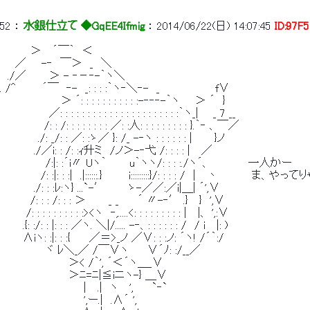
52
 ： 
水銀仕立て ◆GqEE4Ifmig
 ： 
2014/06/22(日) 14:07:45
ID:97F
　　　　＞　 ´￣｀　＜
　　／　　-‐　￣＞　_　＼
　./／　　　＞ - ‐－‐-｀ヽ＼
. /^　　　 ´￣　‐-　_: : : :｀ヽ‐＼‐-　_　 　 　 　 　 f∨
　　　　　　　　＞ ´: : : : : : : : : : :-‐‐‐-｀ヽ　　＞ ´　}
　　　　　　 ／: : : : : : : : : : : : : : : : : : : : : :｀ヽ_| 　 _ 7 __
　 　 　 　 /: : /: : : : : : : : ／: :人: : : : : : : : : }.｀‐ 、￣／
　　　　　./: _/: : ／: :ゝ／ }: /_ -‐ヽ : : : : : : |　 　 }ノ
　　　　 ./／i: : /: :ｨ升ミ　/ノ＞-‐弋 /: : : : |　 ／
　　　　　　/:|: :´i〃 Uヽ｀　　　u｀ヽヽ/: : : :./ヽ´、　　　　　一人かー
　　 　 　 /: :|: : :|　.|::::::.}　　　 i:::::::::}/: : : : /　|　 丶
　　　　 ./: : :ﾚ:ヽ} ...`-′　　　ゝ-／／:／i|＿| ´',∨
　　　　/: : : /: : : ＞　　　_ _　 　´ 〃-‐′ .}　 }　',∨
　　　 /: : : : : : : : : :><ヽ　‐,.....<: : : : : : : : : |　 |、 ',:∨
　　　.{: :/: : |: : : ／ヽ. ＼|/..... -‐、: : : : : : /　/ i　 |: )
　　　∧iヽ: :|: : :{　　 ／＝>_ノ ／∨: : :ノ: ´ヽ! /´｀:/
　　　　　　ヾ ﾚ＼_／ /￣∨ヽ　　 ∨´ﾉ: :/__／
　　　　　　　　　＞< /｀', ´＜´ヽ＿_∨
　　　　　　　　　＞ﾆ=ﾆ|≦iニヽ-} ＿∨
　　　　　　　　　　　|　 .|　ヽ　 ',　　 `‐`
　　　　　　　　　　　',ー.|　.∧´ ',