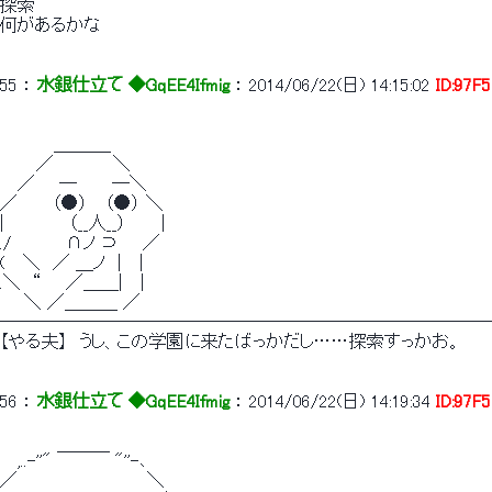
探索
何があるかな
55
 ： 
水銀仕立て ◆GqEE4Ifmig
 ： 
2014/06/22(日) 14:15:02
ID:97F
　 　　　＿＿＿_
　　　／　　 　 　＼
　 ／　　─　 　 ─＼
／ 　　 （●） 　（●） ＼
|　 　　 　 （__人__）　 　 |
./　　　　 ∩ノ ⊃　　／
(　 ＼　／ ＿ノ　|　 |
.＼　“　　／＿＿|　 |
　　＼ ／＿＿＿ ／
────────────────────────────
【やる夫】　うし、この学園に来たばっかだし……探索すっかお。
56
 ： 
水銀仕立て ◆GqEE4Ifmig
 ： 
2014/06/22(日) 14:19:34
ID:97F
　 ,..-''" ￣￣￣ "''-､
／　　　 　 　 　 　 　 ＼