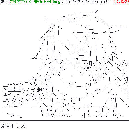
39
 ： 
水銀仕立て ◆GqEE4Ifmig
 ： 
2014/06/20(金) 00:59:19
ID:JQ
　　　　　　　　　　　　　　　　　　　　　　　 ,　-――_‐ァ'´
　　　　　　　　　　　　　　､＿＿,　_‐ｧ‐'_´_, -r‐二´_｀ヽ､、
　　　　　　　　　　　　　　 ヽ __,　 '　￣ ー＜、　　　　｀ヾ ＼
　　　　　　　　　　　　　　　 ,r7´ .! ､　　　　　 ｀ ＜＿　　　　｀＞　ーｧ‐'
　　　　　　　　　　　　　　／/ ,　 |　 　　 ヾ ー‐､---rニ＝‐' ､ー ' ´
　　　　　　　　　　　　 ,r' ｧ'/　!　 ､　 　　　＼ ､ ∨　ﾊ　、　　∧
　　　　　　　　　　　 ´　/　!　,' i　 ＼　＼　､ `､＼', 　 !　 ､ 　 ハ
　　　　　　　　　　　　 /,　 |　| |　，　＼ 丶|＼ ヽ `l.　 |　 ﾍ　　`ヾ､　
　　　　　　　　　　　 ,r´ 　 ,!　|i　ﾊ　　 `=､`=＿ヾ、|　 |　　 〉、ﾐ弋ー'　　　
　　　　　　　　　　-'-一' ´ﾊ　|!/二_、、 ＝rrヽ＿ヽ|　 |_　/:::::)､|｀ヽ　 _　.
　　　　　　　　　　　　　 />､ﾍ｀lヾ'ぅ:lヽl＼　ヾ,ｲっ:l「|7/, Y:::::/＼`＜///
　　　　　　　　　　　　 ,r"　 ){ﾞﾐ:、弋ﾘ'　　 ＼ ､弋ﾘ'ﾞ|/rノﾉ-{＼　ヽ＼ヽ‐ 
　　　　　　　　　　　_/ ,　 /、ﾞ>r弋 　 　 ,　　ヾ｀　 ,/ r‐' ,_/＜´＼　 ヽﾍ
　　　　 ＿　　__,rイY f　/r≦|　｀ ヽ､ 　 _　　　　　 ノr7'-‐`　 }　ヽ＼. Ⅵ
　＿r,-ゝ-'≦¨¨≦从 ! ,'≦寺、　　　｀＞､｀＿,　≦f´"´　　 ノ ､　ヾ､∨`!
　≦圭圭圭＜＞‐;'´;|N/l//_;| ` ､　　　　　　　　‐'´　＞‐='′ ﾉ、　 } ヽ |
　≦‐'_,,,-‐;';´;Ⅵ///_ﾄ､Y´, -ヘ　 `＞､　 __　　_ ＞´,　'´ 　 '´ ,r{ヽ　　 `!
　;;∧//////_ν'-＜｀ヾ}'´ ヽl　`_ ､ヽ　 i＾‐＾「´　　　　　　　／f ﾟl|　
　__∧__∠フ　　　＿_｀，＼‐'7'｡´　_＞ﾐr､¨　¨ , ri:＜＿＿,ノ、└; |　　
　､　　　　　￣￣　　　 i!　i!f-､,r'´ ／〃　`‐'´　|| r― ､ | }　 〉　i! }　
　　｀ ＞　､__　　　　 　 i!　l,ﾚ'/, ィ‐r7'∴、　　,r:|| ゝ､　o｀､! /　 i!/_ヽ
────────────────────────────
【名前】　シノン