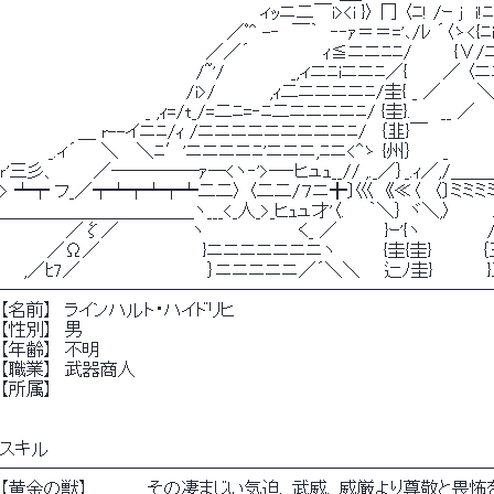
　　　　　　　　　　　　　　　　　　　　　 ィｯニ二￣i><i }〉 冂 〈ﾆ! /ｰ j　i
　　　　　　　　　　　 　 　 　 　 　 ／ﾟ^ -‐　￣｀　‐‐ｧ＝＝='､/ﾚ ´〈ゝ<{ﾆiニ
　　　　　　　　　　　　　　　　　／／´　　　　　　ｨ≦ニニﾆﾆ/ 　　　{∨/ﾆ
　　　　　　　 　 　 　 　 　 　 /~'/　　　　　 _,ィニﾆiニニﾆ／{　 　 ／ 〈
　　　　　　　　　　　　 　 　 /i>/　　　　 ,ｨ二ニニニニﾆ/圭{ _ ／　　　
　　　　　　　　　　　　_ ,ｨ=/t_/=二ﾆ=‐ﾆ二ニニニニﾆ/ {圭}.　　 __ ／ 　 ＼ﾆﾆ,
　　　　　　 ＿ r--イニﾆ/ｨ /ニニニニニニニニニﾆ/　｛韭}￣　 　 　　　
　　　　_.ィ´　　＼　 ＼ﾆ′'ニニニニﾆ'ニニニ,ﾆニ<^ゝ {州｝　　 _　　　　　 ヽ.lX ! ,､
ｒ'三彡、　　　／─────ｧ─<ヽ‐'>─‐ヒュｭ__// ,._／｝_.ｨ／,/＿＿＿＿＿__/　
> ┷┯ フ_／┯┷┯┷┯┷二二〉 〈二二/７ニ╋〕巛　《≪〈　〈〕ミミミミミミミ
＿＿＿＿＿＿＿＿＿＿＿ヽ___<_人_>_ヒｭュ才'〈. 　 ｀＼｝ ヾ＼,〉 　 　 .
　　　　　 ／ζ／　　　　　　ヽ 　 　 　 　 　 く_ ／ 　 　　}ｰ'{ヽ　　　　　 /ﾆ
　　 　 ／Ω／　　　　　　　　 }ニニニニニニニヽ　　 　 {圭{圭}　　　
　　,／ﾋ7／　　　　　　　　　　 ｝ニニニニニ／´＼＼　　辷ﾉ圭}　　　
────────────────────────────
【名前】　ラインハルト・ハイドリヒ
【性別】　男
【年齢】　不明
【職業】　武器商人
【所属】
スキル
────────────────────────────
【黄金の獣】　　　 　 その凄まじい気迫、武威、威厳より尊敬と畏