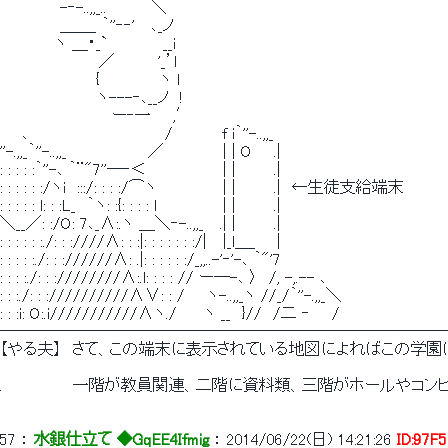
　　　　　 -‐-..,,_..　　　　＼
　　　　　 ＿＿_ ｀''‐‐' 　､_ノ
　　　　　ヽ ＿・_`　　　　　__i
　　　　　　　　　／　　 　 '_’l
　 　 　 　 　 　 {　　　　　 ヽ l
　　　　 　 　 　 ヽ---‐､__ノ　!
　 　 　 　 　 　 　 ー‐一　　,′
　　､　　　　　　　　　 　 　 /　　　　 f i｀''-..,,_
''-.,,_｀''-..,,_　　　　 　 　 ／　　 　 　 | | O　　.|
: : : : :｀''-､ ｀¨"7''―‐＜　　　　　 　 | |　　　 .|
: : : : : :/ヽi　:::/: : : :/⌒ヽ　　　　　　| |　　　 .|　←生徒支給端末
: : : : : l: : :L_　｀ヽ: :{: : : : l　　　　　　| |　　　 .|
＼__／: :/O: 7､_∧:.ヽ ＿＼‐-..,,_ 　.| |　　　 .|
: : : : : :./: : :////∧: : :|: : : : : : :/|　 |_l＿_ 　 |
: : : : :./: : ://////∧: .|: : : : : :/_,,..-'‐'-､ ｀"'7
: : : :./: : :////////∧:.l: : : : // ー―-､ 〉　/, -,.-- ､
: : :./: : ://////////∧∨: : /　　ヽ-..,,_ヽ //_/｀''-.,,_＼
: : :i: O:.i///////////∧ヽ./　　 ヽ __　}//　/二 ‐　　/
────────────────────────────
【やる夫】　さて、この端末に表示されている地図によればこの学園
.　　　 　 　 一階が教員関連、二階に資料類、三階がホールやコン
57
 ： 
水銀仕立て ◆GqEE4Ifmig
 ： 
2014/06/22(日) 14:21:26
ID:97F