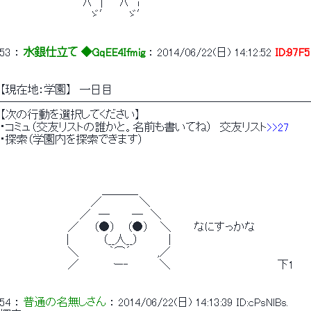
　　　 　 　 　 　 　 ∧　|　　∧　i
　　　　　　　　　　　　ゞ′　　 ゞ′
53
 ： 
水銀仕立て ◆GqEE4Ifmig
 ： 
2014/06/22(日) 14:12:52
ID:97F
【現在地：学園】　一日目
────────────────────────────
【次の行動を選択してください】
・コミュ（交友リストの誰かと。名前も書いてね）　交友リスト
>>27
・探索（学園内を探索できます）
　　　　　　　　　　 　 　 ＿＿＿_
　　　　　　　　　　 　 ／　　 　 　＼
　　　　　　　　　　 ／　─　 　 ─　＼
　　　　　　　 　 ／ 　 （●） 　（●） 　＼　　　なにすっかな
　 　 　 　 　 　 |　 　 　 （__人__）　　 　 |
　　　　　　　 　 ＼　 　　 ｀⌒´ 　　　,／
　　　　　　　 　 ／　　　 　ー‐　　　　＼　　　　　　　　　　　　　　下1
54
 ： 
普通の名無しさん
 ： 
2014/06/22(日) 14:13:39
ID:cPsNlBs.