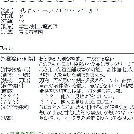
────────────────────────────
【名前】　 イリヤスフィール・フォン・アインツベルン
【性別】　 女
【年齢】　 18
【職業】　 学生/剣士/魔術師
【所属】　 冒険者学園
スキル
────────────────────────────
【投影魔術：剣製】　あらゆる刀剣を模倣し、生成する魔術。
　　　　　　　　　　 　 このスキルにより投影された品はランクが一つ
【射撃技能：弓】　　 弓を用いた遠距離攻撃が可能。　身体強化し
【剣技：一刀流】　　 刃物一刀を用いた剣技を扱える。
【剣技：二刀流】　　 刃物二刀を用いた剣技を扱える。　なお、彼女
【身体強化】　　　　 .自己の身体能力を魔力、気などを用いて増幅
【直感】 　 　 　 　 　 危機を察知する技能。　冴え渡る第六感。
【？？？】　　　　　　.？？？。　他人に見せようとはしない。
【？？？】 　 　 　 　 ？？？。　他人に見せようとはしない。
【イタズラ好き】　　　なにかと人にちょっかい掛けるのが好きな困っ
　　　　　　　　　　　　もしかすると甘えたがりの裏返しかもしれない
【俊敏】.　　　　 　 　 足が速い。　イタズラの逃走に役立ってるらしい