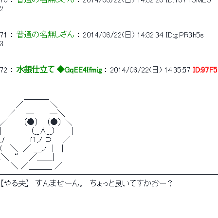
2
71
 ： 
普通の名無しさん
 ： 
2014/06/22(日) 14:32:34
ID:g.PR3h5s
3
72
 ： 
水銀仕立て ◆GqEE4Ifmig
 ： 
2014/06/22(日) 14:35:57
ID:97F
　 　　　＿＿＿_
　　　／　　 　 　＼
　 ／　　─　 　 ─＼
／ 　　 （●） 　（●） ＼
|　 　　 　 （__人__）　 　 |
./　　　　 ∩ノ ⊃　　／
(　 ＼　／ ＿ノ　|　 |
.＼　“　　／＿＿|　 |
　　＼ ／＿＿＿ ／
────────────────────────────
【やる夫】　すんませーん。　ちょっと良いですかおー？