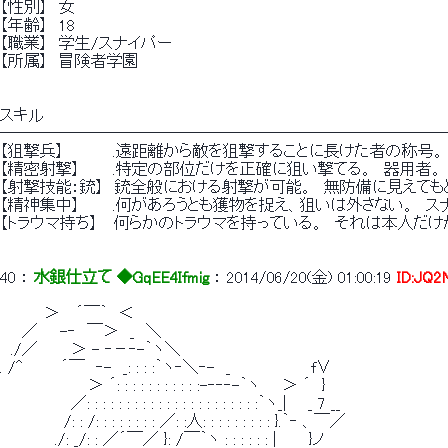
【性別】　女
【年齢】　18
【職業】　学生/スナイパー
【所属】　冒険者学園
スキル
────────────────────────────
【狙撃兵】　　　　 .遠距離から敵を狙撃することに長けた者の称号。　
【精密射撃】　　　.特定の部位だけを正確に狙い撃てる。　器用者。
【射撃技能：銃】　銃全般における射撃が可能。　無防備に見えても
【精神集中】　　　.何があろうとも獲物を捉え、狙いは外さない。　ス
【トラウマ持ち】　 何らかのトラウマを持っている。　それは本人だけ
40
 ： 
水銀仕立て ◆GqEE4Ifmig
 ： 
2014/06/20(金) 01:00:19
ID:JQ
　　　　＞　 ´￣｀　＜
　　／　　-‐　￣＞　_　＼
　./／　　　＞ - ‐－‐-｀ヽ＼
. /^　　　 ´￣　‐-　_: : : :｀ヽ‐＼‐-　_　 　 　 　 　 f∨
　　　　　　　　＞ ´: : : : : : : : : : :-‐‐‐-｀ヽ　　＞ ´　}
　　　　　　 ／: : : : : : : : : : : : : : : : : : : : : :｀ヽ_| 　 _ 7 __
　 　 　 　 /: : /: : : : : : : : ／: :人: : : : : : : : : }.｀‐ 、￣／
　　　　　./: _/: : ／´￣／ }: /￣｀ヽ : : : : : : |　 　 }ノ