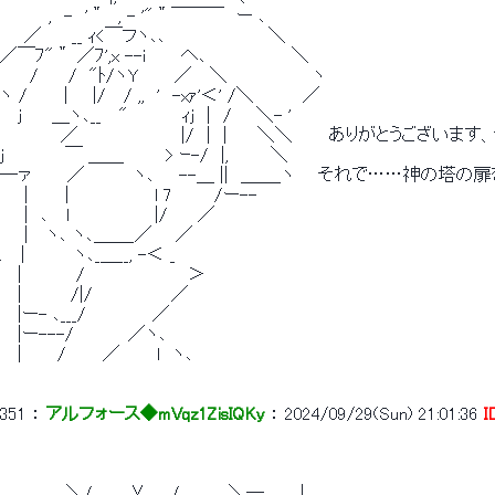
　　　　,　-　'＂　, - '"＂￣￣￣　ー ､
　　／　　 __ ｨ<￣フヽ､､　　　　　　　　 ＼
／￣ﾌ"＂ ／ﾌ',x --i　 　 へ､　　　　　　　＼
　　 /　　 /　"ﾄ/ヽY　　　／　 ＼　　　　　　　ヽ
ヽ /　　　|　　|/　 / ,,　'　-xｧ'＜' /＼　　　　／
　 j　　 ＿ヽ､__　 "　　　　 ｨj　|　/　　＼- '
　　　　　／　　　　　　　　 |/　|　|　　 ＼＼　　　ありがとうございます
j　　　　　￣ ＿＿　　　 > ｰ-/　|,　　　 ＼
─ァ　　　／　　　　ヽ､　　--＿ ||　＿＿_ヽ 　 それで……神の
　　|　　　|　　　　　　　l 7　　　 /ー--
　　|　､　 l　　　　　　　|/　　 ／
　　|　 ヽ､ ヽ､＿＿_／ 　 ／
.　 |　　　　ヽ､_＿__, -＜ _
　 |　　　　 /　　　　　　　　 ＞
　 |　　　　/|/　　　　　　 ／
　 |ー- ､___/　　　　　 ／
　 |ー---/　　　　 ／ヽ､
　 |　 　 /　　　／　　　l　ヽ､
351
 ： 
アルフォース◆mVqz1ZisIQKy
 ： 
2024/09/29(Sun) 21:01:36
I
　　　　　 ＼/　　　У　　/　　　　＼― ､ 　 |