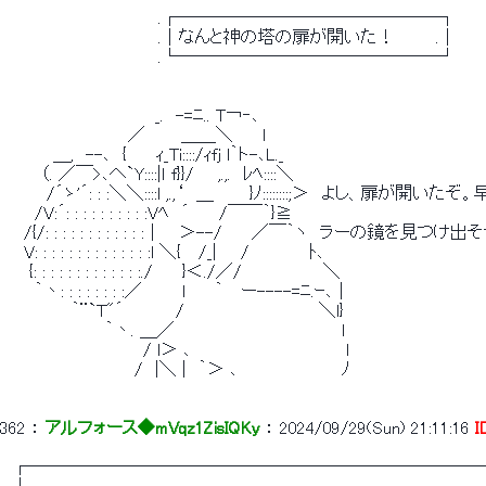
　　　　　　　 　 　 　 　 .┌───────────────┐
　　　　　　　 　 　 　 　 .│なんと神の塔の扉が開いた！　　　 .│
　　　　　　　 　 　 　 　 .└───────────────┘
　　　　　　　　　　　　　_.　-=ﾆ.. T￢‐､
　　　 　 　 　 　 　 ／　　　＿＿＼　　 l
　　　　 ＿,　--､　{　　 ｨ_Ti::::/ｨfj l｀ト-､L._
　　 　（. ／￣>､へ`Y::::|ｌ f}}/　　,.,.　ﾚﾍ::::＼
　　 　 /´ゝ'´: : :＼＼::::l ,.,‘　＿　　　}ﾉ::::::::;＞　よし、扉が開
　 　 /V:´: : : : : : : : : :Vﾍ　´　　 /￣￣｀}≧
　　/{/: : : : : : : : : : : :｜　 ＞--/　　 ／￣｀ヽ　ラーの鏡を見つけ出
　　V: : : : : : : : : : : : : :l ＼{　 /_|　　/　　　　　ﾄ､
　　 {: : : : : : : : : : : : :./　　 }＜./／/　　 　 　 　 ＼
　 　 ｀丶: : : : : : : :／ 　 　 l　　 ｀　 ー----=ﾆ.ｰ､｜
　　　　　　｀¨`T"´　 　 　 /　　　　　 　 　 　 　 ＼l}
　　　　 　 　 　 ｀丶. ＿／　　　　　　　　　　　　　　l
　　　　　　　　　　　　/ l＞ ､　　　　　　　　　　　　　l
　　　　　 　 　 　 　 /　|＼ |　｀＞ ､　 　 　 　 　 　 ﾉ
362
 ： 
アルフォース◆mVqz1ZisIQKy
 ： 
2024/09/29(Sun) 21:11:16
I
　┌──────────────────────────