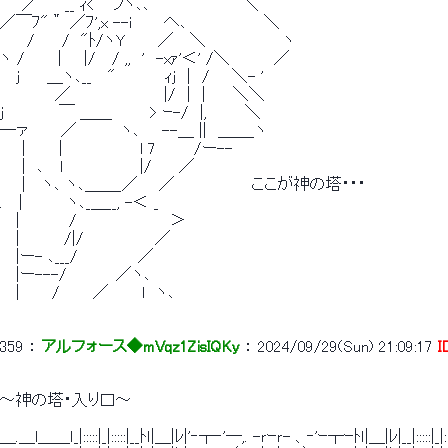
　　／　　 __ ｨ<￣フヽ､､　　　　　　　　 ＼
／￣ﾌ"＂ ／ﾌ',x --i　 　 へ､　　　　　　　＼
　　 /　　 /　"ﾄ/ヽY　　　／　 ＼　　　　　　　ヽ
ヽ /　　　|　　|/　 / ,,　'　-xｧ'＜' /＼　　　　／
　 j　　 ＿ヽ､__　 "　　　　 ｨj　|　/　　＼- '
　　　　　／　　　　　　　　 |/　|　|　　 ＼＼
j　　　　　￣ ＿＿　　　 > ｰ-/　|,　　　 ＼
─ァ　　　／　　　　ヽ､　　--＿ ||　＿＿_ヽ
　　|　　　|　　　　　　　l 7　　　 /ー--
　　|　､　 l　　　　　　　|/　　 ／
　　|　 ヽ､ ヽ､＿＿_／ 　 ／　　　　　　　ここが神の塔・・・
.　 |　　　　ヽ､_＿__, -＜ _
　 |　　　　 /　　　　　　　　 ＞
　 |　　　　/|/　　　　　　 ／
　 |ー- ､___/　　　　　 ／
　 |ー---/　　　　 ／ヽ､
　 |　 　 /　　　／　　　l　ヽ､
359
 ： 
アルフォース◆mVqz1ZisIQKy
 ： 
2024/09/29(Sun) 21:09:17
I
～神の塔・入り口～
＿.＿l＿＿ｌ_|:::::|_|:::::|__ﾄｌ|＿|ﾚ|'‐┬‐'―,. -ｒｰｒ- 、‐'ｰ┬ｰﾄｌ|＿|ﾚ|__|:::::|_