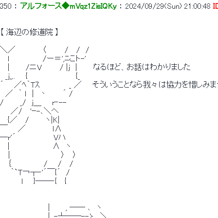
350
 ： 
アルフォース◆mVqz1ZisIQKy
 ： 
2024/09/29(Sun) 21:00:48
I
【 海辺の修道院 】
＼／　　　　　〈　　　 /　 /　/
　 l 　 　 　 　 /ー＝',ﾆこト-'
　 |　　　/ニV 　 　 / |j　|　　　なるほど、お話はわかりました
　_j,,.. 　 {　　　　　　　　　{_
´ 　 ／ﾍ｀Tｽ　　　　　 _ ／　　そういうことなら我々は協力を惜しみ
　／　｀ ｌ　|　丶 　 　´ /
/　　　_/　j＿　　r‐--
　　／/　 'ｰ-､＼ヘ
　 {／　 /　　　ヽ|K|
￣ 　 ／　　　　　ｌ∧
―r'´　　　　　　　Vハ
　 |　　　　　　　　∧　ヽ
　｜　　　　　　　　　〉　 〉
　 ｛　　　　　　/ 　 /　 /
　　｀`T￢┬‐'´￣{´　/
　　　　l　　}――‐{　 {
　　　　　　　　　|　 　 , ── ､　ヽ
　　　　　　　　　|, -┴──--ゝ　＼