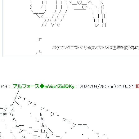
349
 ： 
アルフォース◆mVqz1ZisIQKy
 ： 
2024/09/29(Sun) 21:00:21
I
　　　　　/
　　　　./＞ 。
　　　,,/＼　　 ＞ ｡
ｰ才　ﾉ 　 `　　　　　＞ 。
=≠ 'ﾊ　　　　 丶　　k　　 ＞ 。
. :　　 .ﾊ　　　　　 `:..iｷ　　　　　 ＞ 。
　 ::.　　.ﾑ--　 __　　 iﾑ:､　　　　　　　.＞＝＝、
、　　::.　 .ﾑｰ　_　＝-!.ﾑ_＼　　　 ,.　´　　　　　丶 __
:...､　　 :.　 ム　　＝-_! ム ｀ ー／　　　　　`　、　 丶. ｀ .、