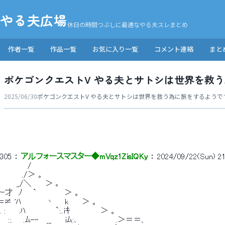
やる夫広場
休日の時間つぶしに最適なやる夫スレまとめ
作者一覧
作品一覧
お気に入り一覧
コメント連絡
まと
ポケゴンクエストV やる夫とサトシは世界を救
2025/06/30
ポケゴンクエストV やる夫とサトシは世界を救う為に旅をするようで
305
 ： 
アルフォースマスター◆mVqz1ZisIQKy
 ： 
2024/09/22(Sun) 21
　　　　　/
　　　　./＞ 。
　　　,,/＼　　 ＞ ｡
ｰ才　ﾉ 　 `　　　　　＞ 。
=≠ 'ﾊ　　　　 丶　　k　　 ＞ 。
. :　　 .ﾊ　　　　　 `:..iｷ　　　　　 ＞ 。
　 ::.　　.ﾑ--　 __　　 iﾑ:､　　　　　　　.＞＝＝、