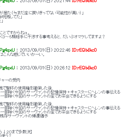
Pg4qxU
 ： 
2013/09/01(日) 20:21:44
ID:rEQlxIkc0
、
が居た（≒まだ座に戻りきってない可能性が高い）」
令呪残してた」
た」
ことですからねぇ。
く３～５騎相手に干渉する事考えると、だいぶオマケしてますよ？
Pg4qxU
 ： 
2013/09/01(日) 20:22:46
ID:rEQlxIkc0
はこんな感じでいいかーい。
Pg4qxU
 ： 
2013/09/01(日) 20:26:12
ID:rEQlxIkc0
チャーの受肉
決戦で聖杯の使用権を確保した後、
の一部除く今回のサーヴァントの記憶保持＋キャスターにヘレンの事伝える
の一部除く今回のサーヴァントの座でお茶会できるようにする
決戦で聖杯の使用権を確保した後、
の一部除く今回のサーヴァントの記憶保持＋キャスターにヘレンの事伝える
の一部除く今回のサーヴァントの座でお茶会できるようにする
と残存サーヴァントの帰還猶予
0から↓２０まで多数決】
う使う？