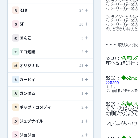
２．ライダーとの
・バーサーカー等
R18
・バーサーカー等
34
R
３．ライダーとの
・バーサーカー等
SF
10
S
・バーサーカー等
の、どちらか片方
あんこ
5
あ
………取り入れると
エロ短編
3
エ
5200
 ： 
名無し
座へ記録は行
オリジナル
41
オ
5203
 ： 
◆o2mc
カービィ
1
カ
>>5200
そそ。
で、前作でキャス
ガンダム
1
ガ
5209
 ： 
名無し
ギャグ・コメディ
2
ギ
そういえばふと
幼馴染のほうで
ジュブナイル
1
ジ
アレはありった
ジョジョ
2
ジ