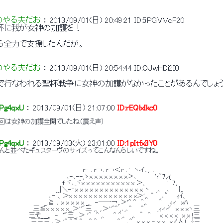
のやる夫だお
 ： 
2013/09/01(日) 20:49:21
ID:5PGVMcF20
杯に我が女神の加護を！
ら全力で支援したんだが。
のやる夫だお
 ： 
2013/09/01(日) 20:54:44
ID:OJwHDi2I0
で行なわれる聖杯戦争に女神の加護がなかったことがあるんでしょう
Pg4qxU
 ： 
2013/09/01(日) 21:07:00
ID:rEQlxIkc0
前回は女神の加護全開でしたね（震え声）
Pg4qxU
 ： 
2013/09/03(火) 23:01:00
ID:1pItfx3Y0
んと並べたギュスターヴのサイズってこんなんらしいですね。
　　　　　　　　　　　　　　　　　r- ､r￢､r￢＜r ､'　ヽイ､,. ､
　　　　　　　　　　　　 ､-､--,ゝx x x x x x x x＞､　　　　'r"7,ィ
　　　　　　　　　　　 f ヾ､_ヾx x x x x x x x x x x ＞、　　　　 '´7,
　　　　　　　　　__|＼-‐x x x x x x x x x x x x x x ヽ　 ,､　,､　　{,.
　　　　　　　　 ､┘、＞x x x x x x x x x x x x x x＞',、^　 ,､^　　ｨｲ、
　　　　　　 　_,≧ ､ x x x x x _,.　-─一￢,.＞'^ ^　^,、　　^　 ,ｨィ　xﾊ
　　　　　三≦x x x x x_,＞''"三 ,、,.＞''^^ ,､,､^　　^　　　,ｨィイ　x x xヽ三
　　　　三そ＿,.　-　'"三_,.＞ '^　^ ,、　 ^ ^,、　,、 ＾　^　　x x x x　x x !三
　　　 三三三,､＞ '^ ^ ^ ^　 ^ ＾ ,、,、,、^　,､^　x x x - x x　x,ｲ人（_.;}三