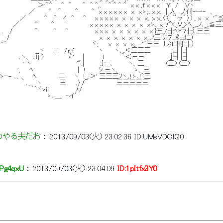
　　　　　　＞'"^　　^　^　　 ^　^ ^,、　^ ^ ^ ^　x x ,f x x x　 Y　/　 Ｖヽ
　　　　／　　　^　 ＾　　　^　　　^　x x x x x x　x　xゝ;:. x x.　| 人　,ﾉｲ｛-一-　、
　　／　　　　^　 ^　 ｲ　^　　^　　x x x x x　x　x　x　x、x x..〈〈_‘`ヮ‘ 〉〉.. x　x　'
 ／　　　 ^　　　^　　　　　　　　x x x x x　x　x　x　x　xゝ、x. /^く_V_>ﾍ._,.ノ､_,.≦
/　　　 　 ^　　　 ^　　^　　　　　　x x x　x　x　x　x　x　x }三./:::|:ﾍY７:|:::〉.三三
/　　　　　　　　　　　　　　　　　　　　x　x　x　x　x　x　x,.ノ三.に７::::《:::::仁）
 ''"　　　　　　　　　　　　　　　　　　　ヾ;.　　x　x　x　x,. -'"三三　し)lﾆ同ﾆ|_）
　　　　　　　　__ヽ　　二　/r,f　　　　　 ヽ　　 ヽ､,.＜三三三　　　　 j::::| |:::|
　　　､ヽ、 ､ij冫　　　　　ゞ' 　 |　　　　i　　　　｀＜三三　　 　 　 .｣::::| |:::|
　　　ｰヽ　　　　　　　　　　'".|　　　 .:}ー､　　　 ヽ、三　　　 　 (三) (三)
　　　',　　ﾍ　　　　　　　　 　 |　!　　　ｼ 三ヽ、　　　ゝ、三
ｰ- ､、、　 ﾍ　　　　　二　　ヽ　!_,.＞' 三三三ｿヽ､!ゝ､!`三
　　　　　 ｀､_　 ヽ　　　　三　　､〉/　　　　　　　三三三三三
　　　　　　 ｀`ヾvii　　　　　　ﾉ/
　　　　　　　　　　ゝ､＿,. -イ′
のやる夫だお
 ： 
2013/09/03(火) 23:02:36
ID:UMsVDCIQ0
Pg4qxU
 ： 
2013/09/03(火) 23:04:09
ID:1pItfx3Y0
――――――――――――――――――――――――――――――――――
――――――――――――――――――――――――――――――――――