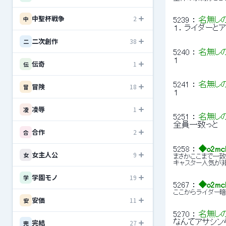
中聖杯戦争
2
中
5239
 ： 
名無し
１．ライダーと
二次創作
38
二
5240
 ： 
名無し
１
伝奇
1
伝
5241
 ： 
名無し
冒険
18
冒
１
凌辱
1
凌
5251
 ： 
名無し
全員一致っと
合作
2
合
5258
 ： 
◆o2mc
女主人公
9
女
まさかここまで一致
キャスター人気が
学園モノ
19
学
5267
 ： 
◆o2mc
ここからライダー
安価
11
安
5270
 ： 
名無し
完結
27
なんてアサシン
完