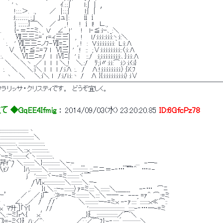
ⅰ　　 '丶　　　　　　　　　ｲ.:.:.|　　　l:.|　|　, 
 !:.:.:.＞.　.,　　　／　|:.:.:| 　 　 l:|　|　′ 
　 :l:.:.:.:.:.:.:_:.｣　　　　　｣ュ|:　　　ⅱⅰ 
　 　 ⅰ:.:.:.:.:.}￣＼　 ／　　 !　　 ! ⅰ l!　∟., 
 .　 　 {‐＝ﾆﾆミ､　Ｖ　 ∠´_!'　　!　 l‐≦:iｰ､_:＼ 
　　 Ⅶ三三ﾆ=゛ｒ=ィ三三|　,　! 　 l/:i:i:i::i:i:i:ヽ:i:＼ 
　 ' Ⅶ三三ﾆノ7-Ⅶ=ﾆ_|　 , !　:　V:i:i:i:ｉ:ｉ:ｉ:i:｀L:i:Λ 
　　∨　Ⅵ‐≦ﾆ=７ l　Ⅵ三| '　:!　::　;∨:i:i:i:i:i:i:i:i::〈:ｉ:Λ 
:i}:､　　＼ Ⅵ三ﾆ=/　ｌ　ｌⅥﾆ|　' i　 ::./　:i;i:i:i:i:i:i:i:i:､:}:i:i:Λ 
:i:i:j　＼　　＼ヽ _／ ｌ　ｌ　ｌ ＼_! 　＼.:/　 ﾘ;i〃:i:i:⌒:i:>:ｉ:(:ｉ} 
:〃 :. 　＼　　＼:i＼ ｌ　ｌ　l /:ｉΛ :..　/　 Λ:!:i:i:i:i:i:ｉ:i:i:〉:{ｉ(:7 
　　＼:i＼ l　/:ｉ/i:i:丶 /　 Λ }{:i:i:i:i:i:ｉ:i:i:ｉ〉:i∨ 
───────────────────────────────────
・クラリッサ・クリスティです。　どうぞ宜しく。 
◆GqEE4Ifmig
 ： 
2014/09/03(水) 23:20:20.85
ID:6GfcPz78
:::::::::::::::::::::丶 
::::::::::::::::::::::::::::＼ 
:::､::::::::::::::::::::::::::. 
::::::::＼:::x_::::::::::::::::.. 
ｰ=ミ:::::::::::::く ヽ::::::::::::::::､ 
-=くｘ芹ｆ^7 ＼:::::::::::＼}:::::::::::::::::＼ｰ:-　 __　　　　　　　　 _＿　....　-―- 
 ′　 }ﾊ::::::::::::＼::::::::::::::::::＼:::::::::::::::_:::二ニ＝-‐… ¨¨＾　…‐- 
　　　 　 j′':::::::::::ヾｰ-=ミ::::::::::::ヾ￣ 
　　 /Ⅵx::::::::::::::::::::＼:::::::::::＼:ｰ- 
　　　 ,:′　}l_＼:::ｰ-::::::::::〉ｧ=ミ:::::＼:::::::::＼_＿___　　-‐…　⌒ﾆ 
’　　　／　 ／j厂 _.:≫=‐-ミ:::::::::::::＼::::＼ー― -　--- =ｧ＾ ⌒::=ミ 
　∠、_／　/　 //´　　　　 ＼:::::::::::::ー-=ミｘ -‐ｧ:::::´:::::::::ｘ≪⌒:: 
]「Y{　　　 // 　 　 　 　 　 '::::::::::::::::::::::::::::::::::::__::::::-‐…―-=ミ 
::＼::ｰミ}rﾍ:{　　ｘ′　　　　　　 　 __}廴_:::::::::::::::::::::／⌒＼ 
》=-ミく}廴ﾊ:／^:.　　　　　　　／: :／⌒7}:-‐::::::´::::::::::::::::::＼ ＿__ 