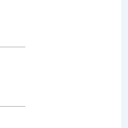
─────── 
─────── 