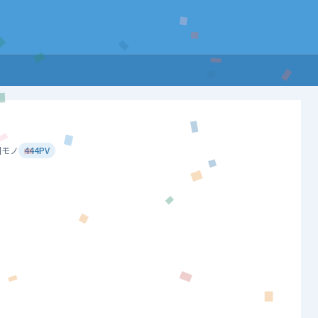
園モノ
444PV