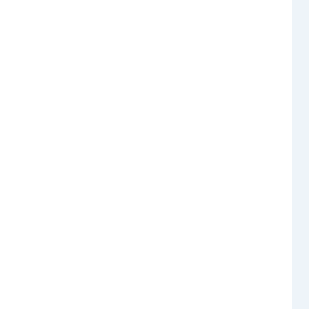
─────── 