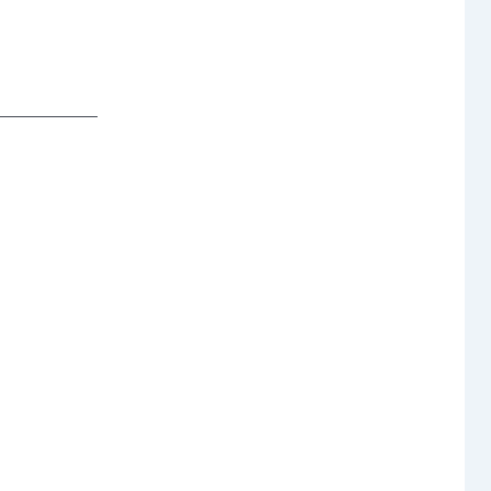
─────── 