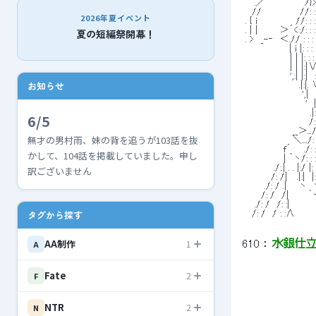
 　 .／ ´　　　　　ﾉ}> : : : 
 　//　　　　　　//: : : : : 
2026年夏イベント
 . { i　　　　　　//: : : : :
 . | |　　　 ＞´<:/: : : :
夏の短編祭開幕！
 . >　_-‐　＜.// : : : : 
 　　　　 　　 | i |: : : 
 　　　　　　　| | |: :
 　　　　　　　| | |:|
 　　　　　　　',:| |:|　:
お知らせ
 　　　　　　　　 .|:|. 
 　　　　　　　 　 ',|　
 　　　　　　　　　 '　|:
 　　　　 　 　 　 　 .|: : 
6/5
 　　　　　　　　　　/: /:
 　　　　　　　 __＞.../:
無才の男村雨、妹の背を追うが103話を抜
 　　　　　　　 ＼..../: :
 　　　 　　 f´　　./: : : :
かして、104話を掲載していました。申し
 　　　　　　| ｀ヽ/: : : : : 
 　　　　 ./:.| . . |:/ |:
訳ございません
 　　　　/: /|　 .|:|　|: 
 　　　./: / .|　　ヽ　
 　　 /: /　/|　　　｀ー
 　 ./: /　/: :|　　
タグから探す
 　/: /　/ : :∧　　
AA制作
1
610
 ： 
水銀仕立て 
A
Fate
2
F
NTR
2
N