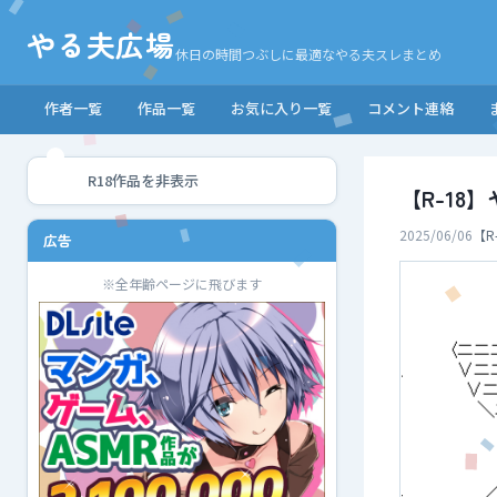
やる夫広場
休日の時間つぶしに最適なやる夫スレまとめ
作者一覧
作品一覧
お気に入り一覧
コメント連絡
R18作品を非表示
【R-1
2025/06/06
【R
広告
※全年齢ページに飛びます