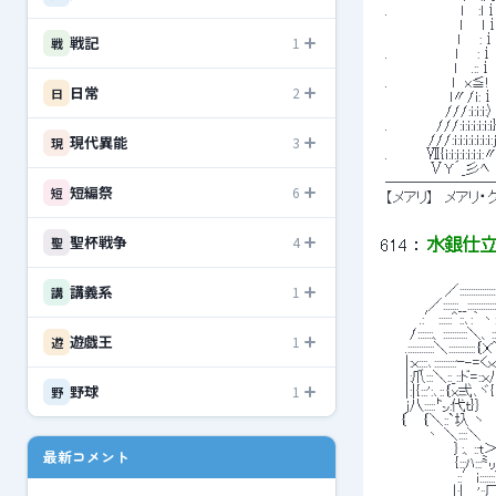
 .　　　　 　 　 ｌ　 :l
 　　　　　　　 l 　 lⅰ　 　
 　 　 　 　 　 l 　 :ⅰ 　
戦記
1
戦
 .　　 　 　 　 l 　 :ⅰ
 　　　　　 　 l　 .::ⅰ
 .　　　　　　 l　x≦! 　.
日常
2
日
 　　　　　　 l〃/i:ⅰ　 :.
 　　　　　　///:ｉ:ｉ:i:〉
 .　　　 　 ///:i:ｉ:ｉ:i:i
現代異能
 　 　 　 ///:i:i:ｉ:ｉ:i
3
現
 .　　 　 Ⅶ{i:i:i:i:i:i:i
 　　　　 ⅤY´_彡ﾍ　　丶　 ＼
 ───────
短編祭
6
短
 【メアリ】　メアリ
聖杯戦争
4
聖
614
 ： 
水銀仕立て 
講義系
1
 　　　　　　／::::::::::::::::::::::::
講
 　 　 　 ／:::::::__:::::::::::::::::::
 　　　 .:′::::::＾::､:｀丶:::::::::::::
 　　 /:::::::、:::::::::::＼、::＼:::
遊戯王
1
遊
 　　.::::::::::::＼::::::::::::｛Ｘ^
 　　|:x::::､::::::::::ｰ
 　　|:爪:::＼::_::ド=::x八ｔｿ
野球
1
野
 　　|:|{:::':､::｛x弍､ヾ{　
 　　j八:::::㌧:代ｔ}｝　　　　　　
 　 ｛ 　｛＼::`圦 ヽ　　　　
 　　　　丶 ＼::::＼　 ｰ
 　　　　 　 　｝:、::t＞　　
最新コメント
 　　　　　　　{:::ﾊ:::㍉x｀ﾏ升;
 　 　 　 　 　 ::′ｉ:::::
 　　 　 　 　 |:|　,'::厂