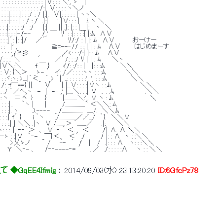
: : : : : : : : : : : |∨: : : ＼', ゝ　 | 
: : : : : : : : : : /:|. ∨: : : : ヽ＼ノ 
 :|: : : :|: : :/ : / |:|.　∨|: : : : : | ヽヽ＼ 
 : :|: : : | : / : /　.|:|　　' |∨: : : |　 }. ヽ ＼ 
: :|: : : : :/　:/　　|:|　　 || .}: |: : |___|:　 ヽ　＼ 
: : :|: : :|-/‐-　　 ﾉ,' ￣　ﾘ｀: :|: : : :| |:ﾑ　∧∨ 
 : : : :|´: |: :|/　　／´　　　　　ﾘ/:/ : | |: ﾑ　∧∨　　　　おーけー 
∨: : ´|' ,| ´　　　　　　≧=--‐// : : | | : ﾑ 　∧∨　　　はじめまーす 
 : : : :,ｨ≧彡　　　　　　　 ／<: : :/:| |: : ﾑ. 　∧∨ 
∨: : :｀＼　　　　′　　 ／´/: : :/ ﾘ | | : ﾑ　　 ＼ヽ 
|∨＼:＼　　　f ￣ }　　　ｲ/: :/: : |　 |: : :ﾑ　　　 ＼＼ 
 ∨: {＼＞　 _ゝ- ′ イ: /／: : : :ヽヽ : : :ﾑ　 　　　＼＼ 
:ヾ:ヽ: >....|｀＜_　´_> ´|´..: : : : : : :', ', : : :ﾑ　　　　　 ＼＼ 
 :f￣=={ ||.　　 ∨　　 |..|...∨: : : :|∨ヽ : :.ﾑ　　　　　　 ＼＼ 
 :/ ´／ヘ,ヽ ‐-　|　-‐ ,' |......＼: : :| ∨　、: :ﾑ　　　　　　　.＼＼ 
 ヽ　 ニ ﾍ　}　　 .} 　 　 .|.............＼:',. ∨ ヽ : ﾑ.　　　　　　　　＼ 
 :|..　　｀ヽ |　　 |　　　 /....................` ＜＼＼: ﾑ 
:|. ヽ　　　.).-‐‐-　_ /.....................　....../.　＼＼ﾑ 
 : : :.| f´ }　　 i ｀ヽ　　 ./.................／／.../　｀}.　＼＼∨ 
: : :.| | ＼＼ .|ヽ　∨ /.........＞ ´.........／　　.|:.　　 ＼＼ 
ヽ: : : .|-‐‐｀＞　、. ∨-‐ ´ ＜. ,　＜　　　/| ∧. ∧..＼＼ 
ゝ : :|∨　｀‐-　_￣}.＜.,　 ＜´ ./　　　 / |: : ∧　ヽ : :＼＼ 
　　　　 >乂ゝノ　　　　/　　-‐　´　/　 |　 /　.|: : : ∧　 ヽ: : :＼＼ 
　　　Y　＼‐- 、　　/‐‐----‐= ´　　.|／　./: : : : :∧　　ヽ : : ＼＼ 
◆GqEE4Ifmig
 ： 
2014/09/03(水) 23:13:20.20
ID:6GfcPz78