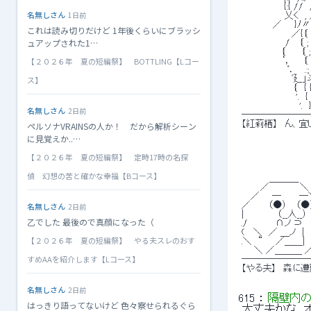
 　　 　 　 　 {:{ //　/　 
名無しさん
1日前
 　　　　　 　 乂く　, ／_..
 　　　　　／　　}ﾉ〃⌒7 /::
これは読み切りだけど 1年後くらいにブラッシ
 　　　　　　　　／{｛　 〈 {:::
ュアップされた1…
 　　　　　　　/ 　｛ ;　　＾ ､::::::
 　　　 　 　 ｛　　 ｛ ;　
【２０２６年 夏の短編祭】 BOTTLING【Lコー
 　　　 　 　 ‘， 　 ｛ ;.　
 　　　　 　 　 ﾟ． 　.:; 
 　　　　　　　　ﾞ廴」斗=彡　　　 
ス】
 　　 　 　 　 　 ｛　{ {　　　　　
 　 　 　 　 　 　 '.　{ {　　　
 　　　 　 　 　 　 '.　} } 　 　
名無しさん
2日前
 ───────
 【紅莉栖】　ん、
ペルソナVRAINSの人か！ だから解析シーン
に見覚えか..…
【２０２６年 夏の短編祭】 定時17時の名探
偵 幻想の苦と確かな幸福【Bコース】
 　 　　　＿＿＿_ 
 　　　／　　 　 　＼
 　 ／　　─　 　 ─
 ／ 　　 （●） 　（●
名無しさん
2日前
 |　 　　 　 （__人__）　
乙でした 最後ので真顔になった（
 ./　　　　 ∩ノ ⊃　
 (　 ＼　／ ＿ノ　|　 
【２０２６年 夏の短編祭】 やる夫スレのおす
 .＼　“　　／＿＿|　 
 　　＼ ／＿＿＿ ／
すめAAを紹介します【Lコース】
 ───────
 【やる夫】　森に
名無しさん
2日前
615
 ： 
隔壁内の
はっきり語ってないけど 色々察せられるぐら
 大丈夫かな、オ