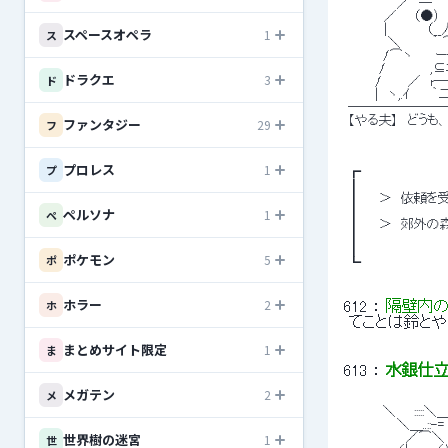
 　　　　 　／　─　 
 　　　　／ 　 （●） 
 　　　　|　 　 　 （__人
スペースオペラ
1
ス
 　　　　 ＼　 　　｀ 
 　　 　 /⌒ヽ　 　ー‐
 　 　　/ 　　　 　,⊆
ドラクエ
3
ド
 　　　/　 　 ／　r─
 　　　|　ヽ,.ｲ　　 ｀
 ───────
 【やる夫】　どうも
ファンタジー
29
フ
プロレス
1
プ
 ┏ 
 ┃ 
 ┃　　＞　依頼を
 ┃ 
ペルソナ
1
ペ
 ┃　　＞　郊外の
 ┃ 
 ┃ 
ポケモン
5
ポ
 ┗ 
ホラー
2
ホ
612
 ： 
隔壁内の
 てことは鈴と
まとめサイト限定
1
ま
613
 ： 
水銀仕立て 
メガテン
2
メ
 　　 　 ＼　　:::::
 　　　　　 ＼＿..::
世界樹の迷宮
 　　　　　　 ／⌒＼　,ｉ
1
世