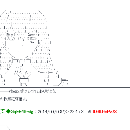
: : : : : : : : : : ｌ: : : : ＼ 
 :ｉ: : : : : : : : : l!: : : : : : ヽ 
 ｌ: : : : : : : : : i! : : : : : : : :', 
 :ｌ : : : : : : : : : : : : : : : : : : : 
 : ∧ : : : : : : ｉ: : : : y: : : : : : :ｉ 
!: /─ト､: ｉ: : : :ｌ: : : _ハｌ : : : : : ｌ 
 : : 手＝ﾐ'ヽ: : : ｉ´≧=zヽｌ: : : : : :ｌ 
 ',: :ｌ 人うｿ　ハ::/　灯なゝｌ_ i : : : :ｌ 
: ヽ { 　￣　　　'´　　ゞ-'　ｌｨ｀} : : : ｌ 
: : 乂　　　　　　'　　　 　 /イ:ｌ: : : :ｌ 
 : ヽ｀ 　 　 ._ __　　　　/ｌ: : :ｌ: : : :ﾊ 
 : : : ＼　　　　　　　 ｲ: :ｌ: : :ｌ: : : iﾊ 
: : : : :＞ 　 __　＜ : : : ｌ: : :ｌ: : : ｉハ 
: : : : :ﾊ:|￣「ｉ＿「ｉ￣| : : ｌ: : :ｌ: : : ｉ ハ 
 : ｌ: ｌ ｌ/　　ｌ ｌ.0.ｌ ｌ　 ヽ: :ｌ: : :ｌ : : ｉ : ハ 
 : ｌ: ｌ/　　// ｌ ｌ ｌ i　　 ＼: : :ｌ: : :ｉ: : :ハ 
: : :l : ｌ／===// ﾍ　∧丶===''─ｌ: : ｉ─　 ﾊ 
: :ｉ　　　 ｀ ＼ ∨ ／ 　 　 　 ｌ : :ｌ　　 ヽ{ 
: ｉ 　　　　　{￣￣}　 　 　 　 ｉ: : !　　　　|}==y 
 ｉ　　　　 　 [!:::::l] 　 　 　 　 ｌ : !　　＿_／/　〉 
───────────────────────────────────
も―――依頼を受けてくれてありがとう。 
頼人の牧瀬紅莉栖よ。 
◆GqEE4Ifmig
 ： 
2014/09/03(水) 23:15:32.56
ID:6GfcPz78
＿_ 
　 　＼ 