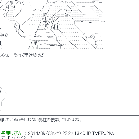
／爪;;∠>〈　　:.　　　　　 /: : :〃⌒:＾:ヾ:;::::＼_:::::::::::::::::::::::::ﾏ⌒ー 
斗'::::√￣}　　 ＼,　 　 /: : :/′: : : :_:_: :＼::::＼⌒ー-　::::::＼ 
::::;′ /　　　　ｰ⌒ヽ{: : /: : : : ／⌒7:::::ﾉ:::::::::＼ 　 　 ＼:::::＼ 
::::｛_／　 　 　 〃: : : :{{爪: : :xく三三≧く::::::::::::::::::::ｰ-　 _＿､:::: 
{　 　 　 ／/ . : : : ﾊ:}:::∨じ／´: : : : : :ヽ:::::::::::::::::::::::::::::::::::::::: 
　　 ＼::i＼__／　.' : : : : / 充彡Ⅵ: /: : : : : : : : ｢￣ ¨　　…― 　⌒ 
 　 　 Ⅵ:｛ 　 　 　 . : /^´:八_イi{_｛ : : : : : : : : :＼ 
}　　 ,: 　 Ⅵ:＼　 　 　,√＾⌒::::::＼⌒＼: : : : : : : : : ＼　　　　　__ -‐ 
＼:::::ー-　厶x:::_＿::::::::::ヽ: : :＼: : : : : : : : :､ヾ:､ _ｘく⌒: : 
　　　 ` ‐-::::::::::::::::::::::::::⌒＼}: : : : 丶: : : : : : : :＼｝⌒ヾ: : : : 
　　　　　　　 / 爪＾:::ｰ-:::::::::::::::::＼: : : : :＼: : : : : : : :＼: : :}}: : : 
 　 　 　 　 / .'ハ{::::::::::::::::::￣＾¨¨｢^: : : : : :.＼: : : : : : : :＼く: : : 
───────────────────────────────────
宜しくね。　それで早速だけど――― 
 
＼ 
） ＼ 
 　 | 
　／ 
| 
| 
 
───────────────────────────────────
遭難しているかもしれない男性の捜索、でしたよね。 
名無しさん
 ： 
2014/09/03(水) 23:22:16.40
ID:TVFBJ2Me
カリン（多分）？ 