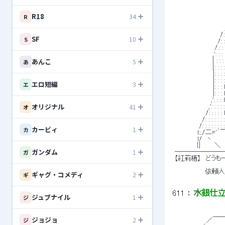
R18
34
R
 　　　　　　　　　　　　／: : /: 
 　　　　　　　　　　　/: : : :/: :
 　　　　　　　　　　/: : : : / : :
SF
10
S
 　　　　　　　　　 /: : : : ｉ: : :
 　　　　 　 　 　 /.: : : : :ｌ :
 　　　　 　 　　 ,': : : ｌ: : 
あんこ
 　　　　　 　 　 | : : : ｉ:
5
あ
 　　　　　 　 　 |: : : :
 　　　　　　　　 |: : : 
 　　　　　　　　 |: : : 
エロ短編
3
エ
 　　　　　　　　 |: : : l!:
 　　　　　　　　 |: : : l!:
 　　　　　　　　,': : : :l! : 
オリジナル
41
 　　　　　　　 ,': : : : :l!
オ
 　　 　 　 　 /: : : : : l!:
 　　　　　　/: : : : : : :l!
 　　 　 　 /: : : : : 
カービィ
1
カ
 　　　　　ｌ::./二='´￣l
 　　　　　ｌ/　ヽ　　　 ｌ
 　　　 　 {|　　　＼　 ｌ:
ガンダム
1
ガ
 ───────
 【紅莉栖】　どう
 　　 　 　 　 依
ギャグ・コメディ
2
ギ
611
 ： 
水銀仕立て 
ジュブナイル
1
ジ
 　　　　　　　　 ＿＿
ジョジョ
2
ジ
 　　　　　　　／　　 