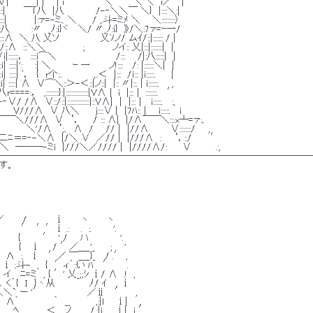
|　 　 　 | | 　 | i 　 　 　 　 ＼ 　 　 ＼ ＼　i／　｜ 
:::::/:::|　 　 ￣｢八　|八　　　　　/-‐＼＼￣ ＼}　|::::＼:| 
::|　 　 　 |:ァ=-ミ、＼　　 / ,.斗=ミﾒ ＼ 　 ＼::::::::::〉 
::八　　　 :〃　_ﾉ:i}ヾ 　＼/ 〃_ﾉ:i}　》/＼:7ァ=ｰ一/ 
:::::∧　＼ 八 乂ソ　　　　　　 乂ｿノ/ ムｲ/::|::::::: / | 
 |:::/::∧　:::＼＼　　　　　　;　 　 　 ノイ:: 乂|:::|::::::::|　| 
|:::::::，　::::i⌒＼　　　　　　　　　 /:::　　/|:八::::::|　| 
 :::::|':　　:| ＼　　　 ｰ 一　　　ノ!::::　 /: |:::::::＼|　| 
| :::::| ﾞ，　{　r个:..　　　　　,..＜　|:::　/i::: |ｉ::::::.　　 | 
:i| :::::| ∧　∨⌒＼::＞-＜::|ノ::|　|:: 〃|::. | i:::::::.　　, 
=:，　,:::::::::}:|::::::::::::::::|V∧｜ ｉ　|:::｜ ::::::::.　 ′ 
‐∨/ /∧　∨::/::|::::::::::::::::|::V∧|　|　|:::｜　ｉ::::::. 　:, 
/ 　 　 V///∧　∨ 八＼　　 j::::∨ |　|7ﾊ::｜ 　i::::::.　 i 
＼///∧　∨　‘，　　/ ::: ∧|　|/∧￣￣＼:::.x┴=ァ:、 
　　　　＼'/∧　‘;、 ∧　/ 　 // |　|//∧　　 　∨::::::::/　　, 
＼二ﾆ＝=‐-＼∧　|/＼ ∨　／// |　|///∧　:　　‘，::/　 　 ′ 
＼　───-ミi　|///＼／//// |　|////∧/:　　 ∨　 　 　.:, 
───────────────────────────────────
す。 
／　 　 /　 　 　 ⅰ 　　 ヽ　　　ヽ 
　 　 ′　′′ⅰ .: 　 .　:.　　　 '. 
′ 　　 {　　　 ′　' /　　ハ　　　 　 '. 
　 　　{ 　ⅰ　　/ ′／＿_'_ 　　; 　 ' 
!　　Λ　:.　ⅰ　 ′／ ￣＿_}_　 / .′ , 
　ⅰ :.斗-　,　{　′ィ´::い ﾊ 　′　　 . 
　イ　 ﾆ=ミ　, { ′' 乂_;;ｼ ⅰ/ ∧　.!　, 
:､ く´{　I　}丶从　　　　　 ﾉ/ ｲ　 , ⅰ 
 :l＼＼` ー '′　 　 　 　 　 ／ⅱ　 ′ 　 , 
l　Λ｀　　　　　 ｀　__　　　　,:|l 　 ⅰ| 　 , 
lⅰ　 .ﾍ　　　　 ＜　 ノ　　　/.:|i　　ⅰ|　ｉ ′ 