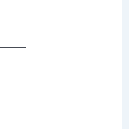
─────── 