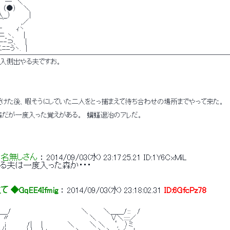
　 ─　＼ 
　（●）　 ＼ 
__）　 　　 | 
⌒´ 　　 ,／ 
 　 　ｨヽ 
ニ_ヽ、　 | 
--⊃、 　| 
二ﾆﾆうヽ.　| 
───────────────────────────────────
、入側出やる夫ですお。 
受けた後、暇そうにしていた二人をとっ捕まえて待ち合わせの場所までやって来た。 
森だが一度入った覚えがある。　蝙蝠退治のアレだ。 
名無しさん
 ： 
2014/09/03(水) 23:17:25.21
ID:1Y6CxMiL
やる夫は一度入った森か・・・ 
◆GqEE4Ifmig
 ： 
2014/09/03(水) 23:18:02.31
ID:6GfcPz78
＼＿＿/　　　　　　　　　 　 　 　 　 ＼ 　 　 ＼＿＿/:::　 / 
-=　〃　　　　　　　　　　　　　　 　 　 ＼　　　∨＼::::::／ 
　　　　 /| 　 |　　 　 　 ＼ 　 　 ＼ ＼ 　 ‘,　 〉ミ 