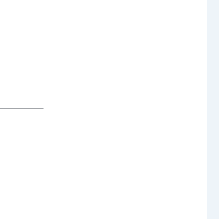
─────── 