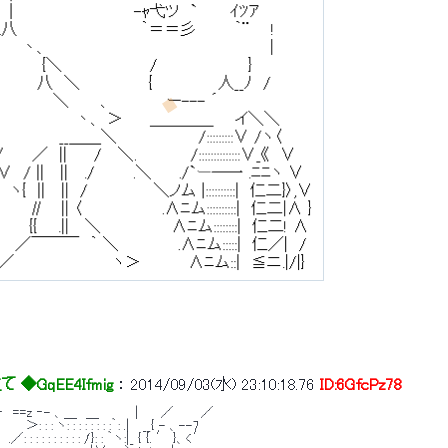
◆GqEE4Ifmig
 ： 
2014/09/03(水) 23:10:18.76
ID:6GfcPz78
‐　==z ‐- 、＿　＿　　　　|　　 ／　　　／ 
: : ヽ: : : : : : : :｀: .|　 __{ - 、--7 
 : : : : : : : : /}: : ｀ヽ:|_ { {. ′ }、<′ 