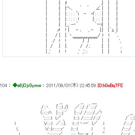
104
 ： 
◆s6jOjr3ymw
 ： 
2011/09/01(木) 22:45:59
ID:h0xBq7FE
　　　　　　　　　　　　　　　　　　__　　　　　 __　　 ＿
　　　　　　　　　　　　 /::ヽ. 　 ｢::::l /}　　／:::/ /´::::/
　　　　　　　　　　　　〈:::::::ﾊ　 |:::::ｊ '´ 　 |:::::/ /:::::::/.／!　　　　　　　　 __
　　　　　　　　　　　　　';:::::::l　l／ _　 　 l::::ｉ /:::::::://:::/　　　　　　　 /´::::>
　　　　 ｌ　　　　　　 　　V:::::l　／::::}. 　 l:::::!ヽ一'　l／　 .l　 　 　 　 /:::::/　/:
　　　　　ｌ,　　　　　　　　Ｖ:::ﾚ::::::::ｒ'　　.l:::::l 　　　 .l　　　 !　　　　　/:::::/　/::::
　　　　　 .ｌ,　　　 　 　 　 .';:::::::::／　　 ;:::::└‐:::ｧ ./ 　　.″　　　　/::::::<　└-