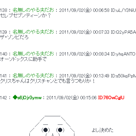
138
 ： 
名無しのやる夫だお
 ： 
2011/09/02(金) 00:06:58
ID:uL/Y3NiU
セレブセブンティーンか？
139
 ： 
名無しのやる夫だお
 ： 
2011/09/02(金) 00:07:33
ID:Q2yPA5A
ザ・ゾンビだろ
140
 ： 
名無しのやる夫だお
 ： 
2011/09/02(金) 00:08:34
ID:yhqANTO
オーソドックスに助手で
141
 ： 
名無しのやる夫だお
 ： 
2011/09/02(金) 00:13:49
ID:s50kqPp
クリスちゃんはクリスチャンとでも言うつもりか！
142
 ： 
◆s6jOjr3ymw
 ： 
2011/09/02(金) 00:15:06
ID:76OwCglU
　　　　　　　　　　 　 　 ＿＿＿_
　　　　　　　　　　 　 ／　　 　 　＼
　　　　　　　　　　 ／　─　 　 ─　＼
　　　　　　　 　 ／ 　 （●） 　（●） 　＼　　　　　よし決めた