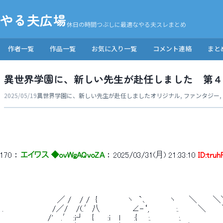
やる夫広場
休日の時間つぶしに最適なやる夫スレまとめ
作者一覧
作品一覧
お気に入り一覧
コメント連絡
まと
異世界学園に、新しい先生が赴任しました 第４
2025/05/19
異世界学園に、新しい先生が赴任しました
オリジナル
,
ファンタジー
,
170
 ： 
エイワス ◆ovWgAQvoZA
 ： 
2025/03/31(月) 21:33:10
ID:tru
 　　　　　　　　　　／ /　 / /　{　　　　　 ヽ　`､　 　 　 ヽ　　 ＼　 　 ＼
 .　　　　 　 　 　 /／/　 /(.′八　 　 　 　 ∠-‘,　　　 　 :.　　　 ＼　 　 
 　　 　 　 　 　 /'　 .′ :i┘　 {　　 :ｉ　 l　　 :{　　:.　　　　　:.　　　　