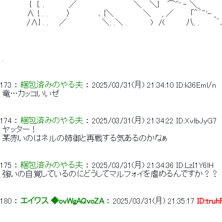
 　　　　　{　{. .　　　　 ／　　　　　　　　　　 ＼　 ＼} 　⌒"' ‐ ＼_　　　　 　 
 　　　　 ∧！. .　　 　〉　　　　　､ {＼　　 　 　 ＼　　, ／　　　「＾´"'- _　　　
 　　　　 /∧} . . 　 ／　　　　 　　＼: .＼　　　　　)　/(　 　 　八. .　　　
 . 
173
 ： 
梱包済みのやる夫
 ： 
2025/03/31(月) 21:34:10
ID:k36Eml/n
 竜…カッコいいぜ 
174
 ： 
梱包済みのやる夫
 ： 
2025/03/31(月) 21:34:22
ID:XvlbJyG7
 ヤッター！ 
 某赤いのはネルの姉御と再戦する気あるのかなぁ 
175
 ： 
梱包済みのやる夫
 ： 
2025/03/31(月) 21:34:36
ID:LzI1Y6lH
 強いの自覚しているのにどうしてマルフォイを虐めるんですか？？ 
180
 ： 
エイワス ◆ovWgAQvoZA
 ： 
2025/03/31(月) 21:35:17
ID:tru