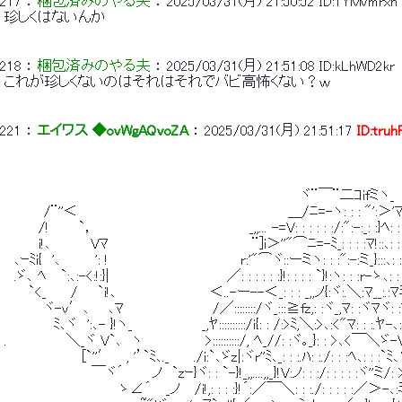
217
 ： 
梱包済みのやる夫
 ： 
2025/03/31(月) 21:50:52
ID:1YMvmrxh
 珍しくはないんか 
218
 ： 
梱包済みのやる夫
 ： 
2025/03/31(月) 21:51:08
ID:kLhWD2kr
 これが珍しくないのはそれはそれでバビ高怖くない？ｗ 
221
 ： 
エイワス ◆ovWgAQvoZA
 ： 
2025/03/31(月) 21:51:17
ID:tru
 　　　　　　　　　　　　　　　　　　　　　　　　　　　　　　ヾ¨￣¨二ｺifミヽ_ 
 　　　　/¨''＜　　　　　　　　　　　　　　　 　 　 　 　 ＿/ﾆ=-ヽ: : : "':＞'ﾏ
 　　　 /!　　　`，　　　　　 　 　 　 　 　 　 　 _,,... -=V: : : : : 
 　　　 i!､　　　　Vﾏ　 　 　 　 　 　 　 　 　 　 ¨]i＞''"⌒ﾆ=-ﾐ_: : : :ﾏ!::､:
 　､ｰﾐi{　'､　　　 ': !　　　　　　　　　　 　 　 r:'"⌒ヾ::ーミヽ: : :":-:ミ
 　.ゞ､ ﾍ　 `:､:-<:!:}|　　　　　　　　　　 　 ／: : : : : :}!: : : : `
 　　 `<_ 　　/　　`i!､　　　　　　　　　 ＜..-ー--＜_: : : _,,ノ{:ヾ:.＼:ﾏ__:.:ﾏミ､r
 　　　　ヾ-v′､ 　 ､ﾏ　　　　　　　　　/／::::::::/ヾ_:::≧fz,: :ヾ_,ﾏ: :ヾﾏヾ: :
 　　　　　ﾐ､ヾ　':､- }!ヽ_　　　　　　　_,ﾔ::::::::::/i{: : /:>ﾐ,＼:>､:<"ﾏ: : :.ﾔ-､: : ﾏ
 .　　　　　　＼_ヾ V`､　ヽ　　　 　 　 >::::::::::/, ﾍ_//: :ヾ｡_}: : >､<￣＼ゞ-
 　　　 　 　 　 [`''′　 , '’`ﾐ､._　　 ./i:`､ゞz|:ヾr''ﾐ､_: : :.ﾊ: :./: : :ﾍ､: : :`ﾐ､ゝV:
 　　　　 　 　 　 ￣ヾ´　 　 ノ　`zｰ}ヾ: : `-}!_,,....,,_}!V:ノ: : :/: : : : :ヾ''ミ
 　 　 　 　 　 　 　 　 ゝ∠´　 _ノ　 /i!,: : : :}!´:／￣＼: : :./: : : : :／＞-､: