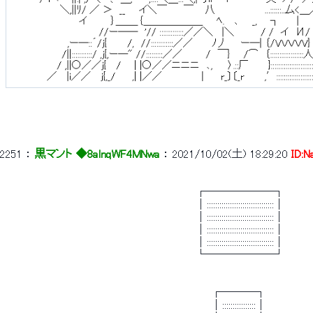
2251
 ： 
黒マント ◆8alnqWF4MNwa
 ： 
2021/10/02(土) 18:29:20
ID:N
 　　　　　　　　　　　　　　　　　　　　　　　　　┌──────┐ 
 　　　　　　　　　　　　　　　　　　　　　　　　　│::::::::::::::::::::::::::::::::│ 
 　　　　　　　　　　　　　　　　　　　　　　　　　│::::::::::::::::::::::::::::::::│ 
 　　　　　　　　　　　　　　　　　　　　　　　　　│::::::::::::::::::::::::::::::::│ 
 　　　　　　　　　　　　　　　　　　　　　　　　　│::::::::::::::::::::::::::::::::│ 
 　　　　　　　　　　　　　　　　　　　　　　　　　└──────┘ 
 　　　　　　　　　　　　　　　　　　　　　　　　　　　┌───┐ 
 　　　　　　　　　　　　　　　　　　　　　　　　　　　│::::::::::::::::│ 