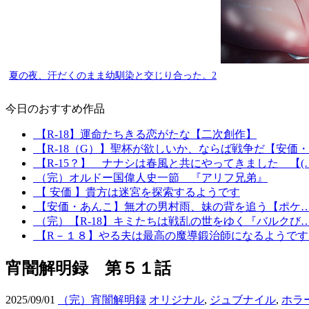
夏の夜、汗だくのまま幼馴染と交じり合った。2
今日のおすすめ作品
【R-18】運命たちきる恋がたな【二次創作】
【R-18（G）】聖杯が欲しいか、ならば戦争だ【安価
【R-15？】 ナナシは春風と共にやってきました 【(
（完）オルドー国偉人史一節 『アリフ兄弟』
【 安価 】貴方は迷宮を探索するようです
【安価・あんこ】無才の男村雨、妹の背を追う【ポケ
（完）【R-18】キミたちは戦乱の世をゆく『バルクび
【R－１８】やる夫は最高の魔導鍛治師になるようです
宵闇解明録 第５１話
2025/09/01
（完）宵闇解明録
オリジナル
,
ジュブナイル
,
ホラ