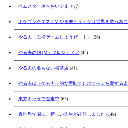
ベムスター屋へおいでませ
(7)
ポケゴンクエストV やる夫とサトシは世界を救う為
やる夫「王様ゲームしようぜ！！」
(36)
やる夫のDQM・フロンティア
(45)
やる夫の名もない喫茶店
(41)
やる夫は（ケモナー的な意味で）ポケモンを愛するよ
東方キャラで逃走中
(63)
異世界学園に、新しい先生が赴任しました
(149)