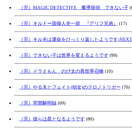
（完）MAGIC DETECTIVE 魔導探偵 できない子
(
（完）オルドー国偉人史一節 『アリフ兄弟』
(17)
（完）キル夫は運命をひっくり返したようです-NEXT S
（完）できない子は世界を変えるようです
(99)
（完）ドラえもん のび太の異世界召喚
(10)
（完）やる夫とフェイト(幼女)のクロノトリガー
(70)
（完）宵闇解明録
(69)
（完）彼らは星となるようです
(80)