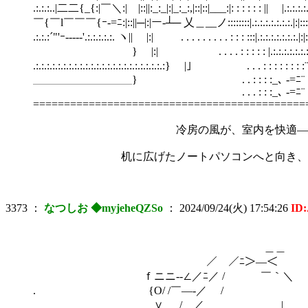
.:.:.:..|二二{_{:|￣＼:| |::||:_:_|:|_:_:,|::|::|___:|: : : : : : || |.:.:.:
￣{￣l￣￣￣{ｰ-=ﾆ:|::||─|:|ー‐┴─ 乂＿__ノ::::::::|.:.:.:.:.:.:.:.|:
.:.:.:´"'ｰ‐‐‐‐‐'.:.:.:.:.:. ヽ|| |:| . . . . . . . . . : : : :::|.:.:
￣￣￣￣￣￣￣￣￣} |:| . . . . : : : : : |.:.:.:.:.:.:.:.|:|:
.:.:.:.:.:.:.:.:.:.:.:.:.:.:.:.:.:.:.:.:.:.:.:.:} |｣ . . . 
＿＿＿＿＿＿＿＿＿} . . : : : :_､ -=ﾆ¨ . . . .
. . . : : :_､ -=ﾆ¨ . . . . 
============================================
冷房の風が、室内を快適――のらきゃっ
机に広げたノートパソコンへと向き、パジャマ
3373
：
なつしお ◆myjeheQZSo
：
2024/09/24(火) 17:54:26
ID
＿＿ ｢こ
／￣／ﾆ＞―＜￣￣￣￣|二|
ｆニニ--∠／ﾆ／ / ￣｀＼ |二|
. {O/ /￣―‐／ / ＼二
∨ / ／ | ∨ ＼ 