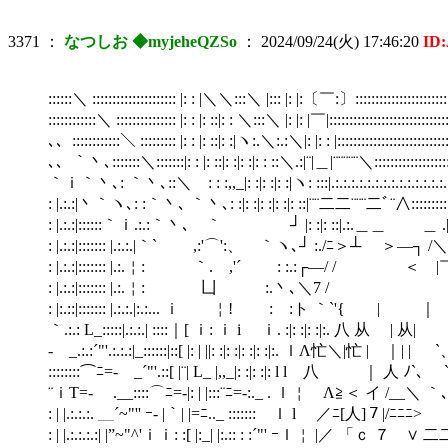
3371
：
なつしお ◆myjeheQZSo
：
2024/09/24(火) 17:46:20
ID
::::::＼ ::::::::::::::::::::: |: : |＼＼:::＼ |::: |: |:〔￣:〕::::::::::::::::::::::::::::::::::
::::::::::::＼ ::::::::::::::: |: : |: ::|: : ＼:::＼ |: |: |￣|:::::::::::::::::::::::::::::::::
､、::::::::::::＼ ::::::::: |: : |: ::|: :|ヽ:.＼:.:＼|: |: : |::::::::::::::::::::::::::::::::
､、｀丶､:::::::＼:::::::|: : |: ::|: :|: :|: : ::＼.:|¨|＿|¨¨¨¨¨＼::::::::::::::::::::::::::::::
｀ｉ｀丶､: ｀丶､::＼ : : :,,_|: :|: :|: :|ヽ: :::|.:.:.:.:.:.:.:.:.:.:.:.:.:.:.:＼::::::::::
: |.:.:|丶｀ヽ､: :｀丶､ ｀丶､: :|: :|: :|: :|: ::|¨¨二二¨¨¨二ﾞ¨∧:::::::::::::::::::::::::
: |.:.:|::::::｀ｉ.:.:｀丶､ ｀ ┘ |: :|: ::|.:.＿＿ ＿ .||/∧::::::::::::::
: |.:.:|::::::: |.:.:.|｀` ,:'⌒':、 ｀ヽ､┘ :./ﾆ＞┴ ＞―┐ /＼:::::::::::::::::
: |.:.:|::::::: |.:.￤: ｀. ,'´ : :.:┌―/ / ＜ |￣`、∧ ::::::::::
: |.:.:|::::::: |.:.￤: 凵 :.丶､＼7 / ∨ `、 .〉＿_:::::::::
: |:.::|::::::: |.:.:.|:.:... ｉ ￤! : :ト ｀`'{ | ｜ ｜| |`、 `、 
｀.:.: L_:::::|.:.:.| ::::｜[ ｉ: ｉ i ｉ. :|: :|: :|:. 八 从 | 从| | | `、 `、 
- _.:.:´"'.:.:.:|_::::::|::[ |: | ||: :|: :|: :|: :|:. ｌΛ忙＼|忙 | ｜| | `、 `、 .:
::::::::⌒ﾆ=- _´"'.::[ |¨| L_ |,,_|: :|: :|: l l 八 ｜ 人 ﾉ`､ `、 `、 .::|
¨ｉT=- .__::::⌒ﾆ=-|: | |:::¨ﾆ=-:._ . ｌ￤ Λ≧＜ イ /__＼ ｀､ `、
: | |.:.:.:. ＿´~"'' ｰ- |｀| |=ﾆ.._ ::::::: ｌ l ／ﾆ[人]７|/ﾆﾆﾆ> ｀ ､`、 
: | |.:.:.:.:| |”~"^'ｉｉ: :[ |:_| |:.:: : :´"' ｰｌ￤ |／ 「ｃ ７ ∨