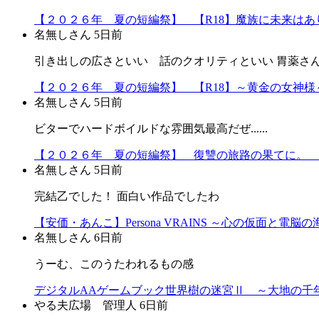
【２０２６年 夏の短編祭】 【R18】魔族に未来はあり
名無しさん
5日前
引き出しの広さといい 話のクオリティといい 胃薬さ
【２０２６年 夏の短編祭】 【R18】～黄金の女神様～
名無しさん
5日前
ビターでハードボイルドな雰囲気最高だぜ......
【２０２６年 夏の短編祭】 復讐の旅路の果てに。 
名無しさん
5日前
完結乙でした！ 面白い作品でしたわ
【安価・あんこ】Persona VRAINS ～心の仮面と電脳
名無しさん
6日前
うーむ、このうたわれるもの感
デジタルAAゲームブック世界樹の迷宮Ⅱ ～大地の千年
やる夫広場 管理人
6日前