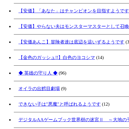
【安価】「あなた」はチャンピオンを目指すようです
【安価】やらない夫はモンスターマスターとして召喚
【安価あんこ】冒険者達は底辺を這いずるようです
(3
【金色のガッシュ!!】白色のヨコシマ
(14)
◆ 英雄の守り人 ◆
(96)
オイラの出鱈目劇場
(9)
できない子は"悪魔"と呼ばれるようです
(12)
デジタルAAゲームブック世界樹の迷宮Ⅱ ～大地の