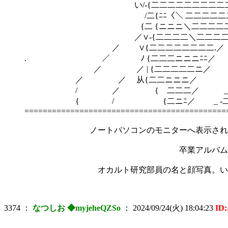
い/-{二二二二二二二二二二 √二
/二{ﾆﾆ〈＼ 二二二二二二二 {
{二 {ニニニ＼二二二二二二二＼ 
／∨-{二二二二＼二二二二 ／ 
／ ∨{二二二二二二二二.／ /ﾆ
. ／ ﾉ {二二二ニニニﾆﾆ／ ／ﾆ
／ ／ | {二二二二二ニ／ _ -
／ ／ 从{二二ニニニ／ _ -二二二二ﾆ{ィ
/ ／ { 二二二／ _ -二二二二二ニﾆ
{ / {二ニﾆ／ _ -二二二
============================================
ノートパソコンのモニターへ表示されている画
卒業アルバム。行事ごとに撮影さ
オカルト研究部員の名と顔写真。いずれも、
3374
：
なつしお ◆myjeheQZSo
：
2024/09/24(火) 18:04:23
ID