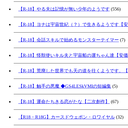
【R-18】やる夫は記憶が無い少年のようです
(556)
【R-18】ヨナは宇宙世紀（？）で生きるようです【
【R-18】会話スキルで始めるモンスターテイマー
(7)
【R-18】怪獣使いキル夫と宇宙船の運ちゃん達【安
【R-18】荒廃した世界でも天の道を往くようです。
【R-18】触手の悪魔 ◆GS4LESkVMIの短編集
(5)
【R-18】運命たちきる恋がたな【二次創作】
(67)
【R18・R18G】カースドウェポン・ロワイヤル
(32)