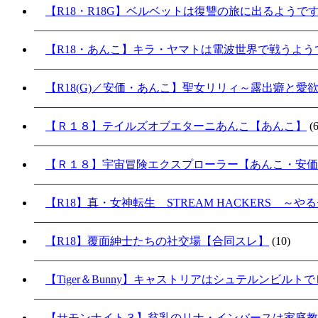
【R18・R18G】ベルベットは復讐の旅に出るようで
【R18・あんこ】キラ・ヤマトは電波世界で戦うよ
【R18(G)／安価・あんこ】聖女リリィ～露出癖と愛
【Ｒ１８】テイルズオブエターニあんこ【あんこ】
(6
【Ｒ１８】宇宙冒険エクスプローラー【あんこ・安価
【R18】真・女神転生 STREAM HACKERS 
【R18】覆面紳士たちの社交場【合同スレ】
(10)
【Tiger＆Bunny】キャストリアはシュテルンビル
【サモンナイト３】貧乳のリナ・インバースは家庭教