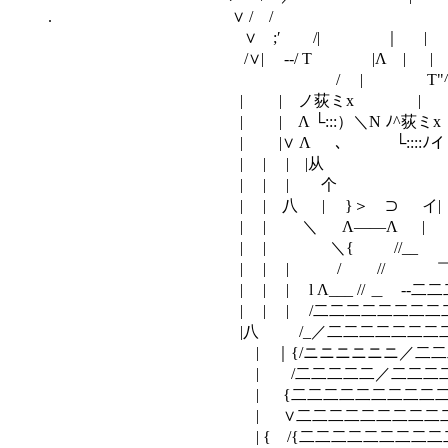
. ∨ / / | ∨＼
∨ ;′ /| ｜ | | |＼
/∨| -‐/ T |Λ | | |
/ | Τ"^''| | | 
| | ノ荻ミx | | | | 
| | Λ └:::）＼N ﾉ^荻ミx | 
| |∨ Λ 、 └::::ﾉイ |
| | | |从 | |／|人| 
| | | 个 | ｜ |
| | 八 | }＞ ⊃ イ| 八
| | ＼ Λ――Λ | / Y__
| | ＼{ //__ |／}/ _
| | | / // ￣＿-ニ
| | | l Λ___ // ＿ --二二
| | | /二二二二二二二二二二二
|八 /_／二二二二二二二二二二
| ｜{/ニニニニニニ／二二二二√二
| /二二二二二／二二二二二√二二
| {二二二二二二二二二二二.√ 二
| ∨二二二二二二二二二二 √二ニ
| { /{二二二二二二二二二二-√二