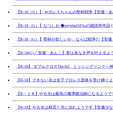
【R-18（G）】 Wガレスちゃんの聖杯戦争【安価・
【R-18（G）】なつしお ◆myjeheQZSoの雑談所作品
(
【R-18（G）】聖杯が欲しいか、ならば戦争だ【安
【R-18(G)／安価・あんこ】君は名なき声を叶える
【R-18】 ダブルクロスThe3rd ミッシングリンク
【R-18】できない夫は女子プロレス団体を受け継ぐ
【R－１８】やる夫は最高の魔導鍛治師になるようで
【R-18】やる夫は精霊と共に歩むようです【安価少