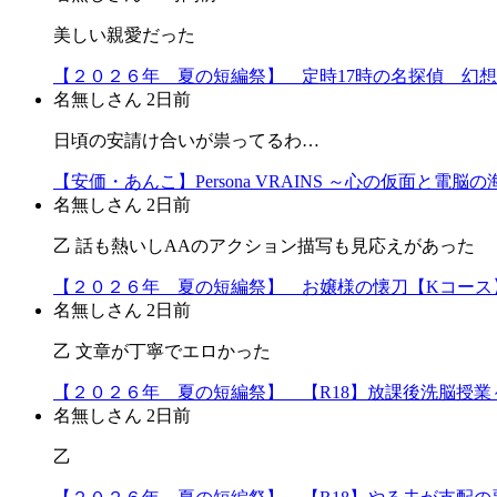
美しい親愛だった
【２０２６年 夏の短編祭】 定時17時の名探偵 幻
名無しさん
2日前
日頃の安請け合いが祟ってるわ…
【安価・あんこ】Persona VRAINS ～心の仮面と
名無しさん
2日前
乙 話も熱いしAAのアクション描写も見応えがあった
【２０２６年 夏の短編祭】 お嬢様の懐刀【Kコース
名無しさん
2日前
乙 文章が丁寧でエロかった
【２０２６年 夏の短編祭】 【R18】放課後洗脳授業～
名無しさん
2日前
乙