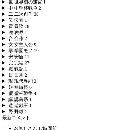
世
世界樹の迷宮
1
中
中聖杯戦争
2
二
二次創作
38
伝
伝奇
1
冒
冒険
18
凌
凌辱
1
合
合作
2
女
女主人公
9
学
学園モノ
19
安
安価
11
完
完結
27
戦
戦記
1
日
日常
2
現
現代異能
3
短
短編祭
6
聖
聖杯戦争
4
講
講義系
1
遊
遊戯王
1
野
野球
1
最新コメント
名無しさん
17時間前