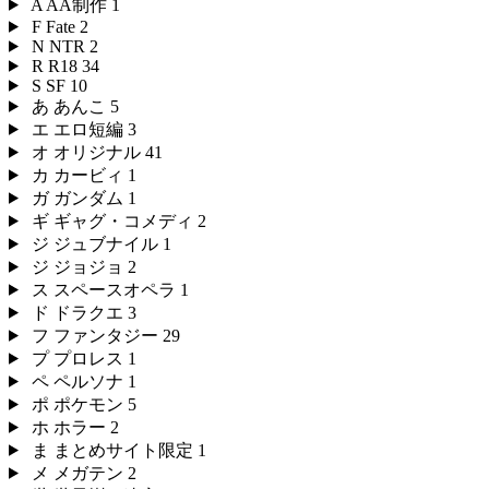
A
AA制作
1
F
Fate
2
N
NTR
2
R
R18
34
S
SF
10
あ
あんこ
5
エ
エロ短編
3
オ
オリジナル
41
カ
カービィ
1
ガ
ガンダム
1
ギ
ギャグ・コメディ
2
ジ
ジュブナイル
1
ジ
ジョジョ
2
ス
スペースオペラ
1
ド
ドラクエ
3
フ
ファンタジー
29
プ
プロレス
1
ペ
ペルソナ
1
ポ
ポケモン
5
ホ
ホラー
2
ま
まとめサイト限定
1
メ
メガテン
2