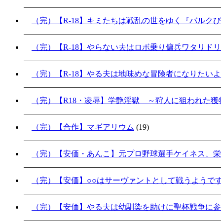
（完）【R-18】キミたちは戦乱の世をゆく『バルク
（完）【R-18】やらない夫はロボ乗り傭兵ワタリド
（完）【R-18】やる夫は地味めな冒険者になりたい
（完）【R18・凌辱】学艶淫獄 ～狩人に狙われた獲物
（完）【合作】マギアリウム
(19)
（完）【安価・あんこ】元プロ野球選手ケイネス、栄
（完）【安価】○○はサーヴァントとして戦うようで
（完）【安価】やる夫は幼馴染を助けに聖杯戦争に参加