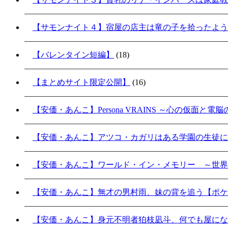
【サモンナイト４】宿屋の店主は竜の子を拾ったよう
【バレンタイン短編】
(18)
【まとめサイト限定公開】
(16)
【安価・あんこ】Persona VRAINS ～心の仮面と電
【安価・あんこ】アツコ・カガリはある学園の生徒に
【安価・あんこ】ワールド・イン・メモリー ～世界
【安価・あんこ】無才の男村雨、妹の背を追う【ポケ
【安価・あんこ】身元不明者狛枝凪斗、何でも屋にな