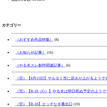
カテゴリー
（おすすめ作品特集）
(8)
（お知らせ記事）
(16)
（やる夫スレ創作関連記事）
(6)
（完）【8月15日】ヤルヨミ市に花火が上がるようで
（完）【R-18（G）】やる夫は明日死ぬ予定のよう
（完）【R-18】エッチな８番出口
(10)