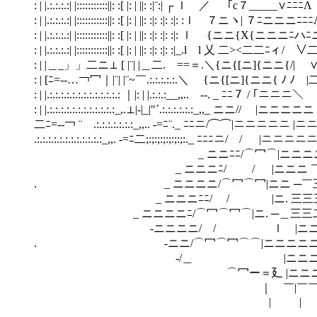
: | |.:.:.:.:| |:::::::::::||: :[ |: | ||: :|¨:| ┌ ｌ ／ ｢c７_____∨ﾆﾆﾆΛ `、 `、.
: | |.:.:.:.:| |:::::::::::||: :[ |: | ||: :|: :|: :|: :ｌ ７ニヽ| ７ﾆニニニﾆﾆ
: | |.:.:.:.:| |:::::::::::||: :[ |: | ||: :|: :|: :|: ｌ {ニニ{X{ニニニﾆハﾆニΛ ｜ 
: | |.:.:.:.:| |:::::::::::||: :[ |: | ||: :|: :|: :|_.l l 乂 二><二二ﾆィ/ ∨二Λ
: | |＿_」」二ニ⊥ [ |¨| |＿二. ==＝.＼{ニ{[ニ]{ニニ{/| ∨二Λ / ⌒＼.:.
: | [ﾆ=-‐…￢冖｜|¨| |¨~￣.:.:.:.:.:.＼ {ニ{[ニ]{ニニ{ ﾉ ﾉ |二二＼／
: | |.:.:.:.:.:.:.:.:.:.:.:.:.: ｜|: | |.:.:.:__,,.. -‐. _ ﾆﾆ７ / 
: | |.:.:.:.:.:.:.:.:.:.:.:.:_,.⊥|-|_|"´.:.:.:.:.:.:_,,_ ニニ// |ニニニニ
二ﾆ=-‐￢ ¨￣.:.:.:.:.:.:.:_,,.. -=ﾆ¨._ ﾆﾆニ/⌒⌒|ニニニニニ |ニニニニニﾆ>:.:|:
.:.:.:.:.:.:.:.:.:.:.:.:_,,. -=ﾆ二;:;:;:;:;:;:;:._ ﾆﾆﾆニ/ / |ニニ
_ ニニﾆﾆ/⌒冖⌒|ニニニニ＿＝二ニ
_ ニニニﾆ/ / |ニニニ
. _ ニニニニ/⌒冖⌒冖
_ ニニニﾆﾆ/ / |ニ. 三三三
_ ニニニニﾆ/⌒冖⌒冖⌒|
-ニニニニ/ / ｌ |ニニ
. -ニニ/⌒冖⌒冖⌒⌒|ニニニニニニニニ
-/＿ |ニニニニニニニニｰ
⌒冖ー＝廴 |ニニニニニ
｜ ￣|￣￣', 
| | ', 