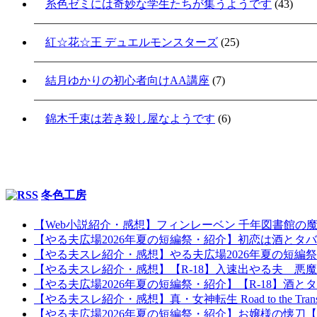
糸色ゼミには奇妙な学生たちが集うようです
(43)
紅☆花☆王 デュエルモンスターズ
(25)
結月ゆかりの初心者向けAA講座
(7)
錦木千束は若き殺し屋なようです
(6)
冬色工房
【Web小説紹介・感想】フィンレーベン 千年図書館の
【やる夫広場2026年夏の短編祭・紹介】初恋は酒とタ
【やる夫スレ紹介・感想】やる夫広場2026年夏の短編
【やる夫スレ紹介・感想】【R-18】入速出やる夫 悪
【やる夫広場2026年夏の短編祭・紹介】【R-18】酒とタ
【やる夫スレ紹介・感想】真・女神転生 Road to the Tr
【やる夫広場2026年夏の短編祭・紹介】お嬢様の懐