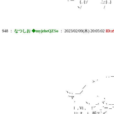
｀￣ {. {:/ .',::} .}
ヽ/ ゞ/
948
：
なつしお ◆myjeheQZSo
：
2023/02/09(木) 20:05:02
ID:
|
|
￣￣￣｀
ニニ 
／ ニニ
/ ニニ
.．-‐- . .
＞ ´ ｀´ 丶 . ,
／ 丶 { ー--
ヽ､、__／ ､、 ヽ、 . 
`'マ ｀ ､ ｀`ヽ ｀ ｰ- ｧ
′ ヽ､ _､ ヾ ､ _＿ ,. ∨⌒´
ｌ , Vi， ! '´ゝ_ `ー -‐ '´
l |; .ﾏ， j 托:ｿ ` ＜ ヽ ∨