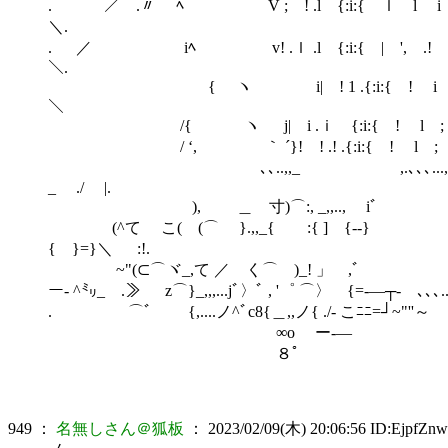
. ／ .〃 ﾍ V ; ! .l {:i:{ ｌ 
＼.
. ／ iﾍ v! .ｌ .l {:i:{ | ', .
＼.
{ ヽ i| ! 1 .{:i:{ ! i '; , /
＼
/{ ヽ j| i .ｉ {:i:{ ! l ; ; '､
/ ‘, ｀ ´}! ! .! .{:i:{ ! l ; ,
､､..,,_ ,.､､､...,
_ ./ |.
), ＿ 寸)⌒:, _,,.., iﾞ ￣ """" 
(^て こ( (⌒ }.,,_{ :{ ]
{ }=}＼ :!.
~"(⊂⌒ヾ_,て ／ く⌒ )_! 」 ,ﾞ 彼らは星となる
ー- ^㍉_ .≫ z⌒}_,,,...jﾞ〉ﾞ , '゜ ⌒〉 {=-―┬-
. ⌒ﾞ {,....ノ^ﾞc8{＿,,ノ{ ./- こﾆﾆ=┘~"''～ ￣ "
∞o ー-― ~"" '''''
８ﾟ
949
：
名無しさん＠狐板
：
2023/02/09(木) 20:06:56
ID:EjpfZnw