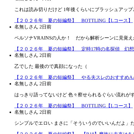
これは読み切りだけど 1年後くらいにブラッシュアップ
【２０２６年 夏の短編祭】 BOTTLING【Lコース】
名無しさん
2日前
ペルソナVRAINSの人か！ だから解析シーンに見覚えか
【２０２６年 夏の短編祭】 定時17時の名探偵 幻
名無しさん
2日前
乙でした 最後ので真顔になった（
【２０２６年 夏の短編祭】 やる夫スレのおすすめA
名無しさん
2日前
はっきり語ってないけど 色々察せられるぐらい流れが
【２０２６年 夏の短編祭】 BOTTLING【Lコース】
名無しさん
2日前
シンプルでエロい まさに「そういうのでいいんだよ」だよ