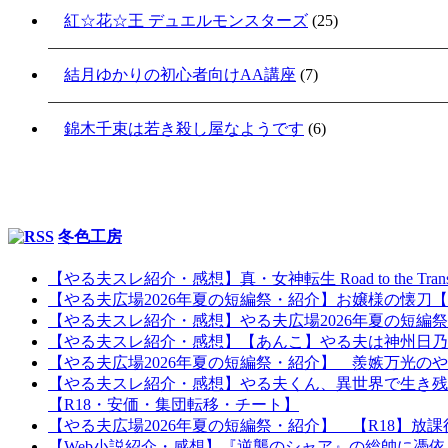
紅☆花☆王 デュエルモンスターズ
(25)
結月ゆかりの初心者向けAA講座
(7)
錦木千束は若き殺し屋なようです
(6)
冬色工房
【やる夫スレ紹介・感想】真・女神転生 Road to the Tr
【やる夫広場2026年夏の短編祭・紹介】お嬢様の懐
【やる夫スレ紹介・感想】やる夫広場2026年夏の短編
【やる夫スレ紹介・感想】【あんこ】やる夫は神州日乃本を
【やる夫広場2026年夏の短編祭・紹介】 羨嫉万光の
【やる夫スレ紹介・感想】やる夫くん、異世界で生き残
【R18・安価・集団転移・チート】
【やる夫広場2026年夏の短編祭・紹介】 【R18】
【Web小説紹介・感想】『逆襲のシャア』の総帥に憑