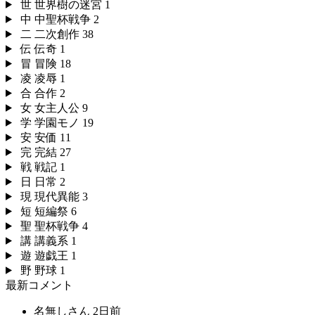
世
世界樹の迷宮
1
中
中聖杯戦争
2
二
二次創作
38
伝
伝奇
1
冒
冒険
18
凌
凌辱
1
合
合作
2
女
女主人公
9
学
学園モノ
19
安
安価
11
完
完結
27
戦
戦記
1
日
日常
2
現
現代異能
3
短
短編祭
6
聖
聖杯戦争
4
講
講義系
1
遊
遊戯王
1
野
野球
1
最新コメント
名無しさん
2日前