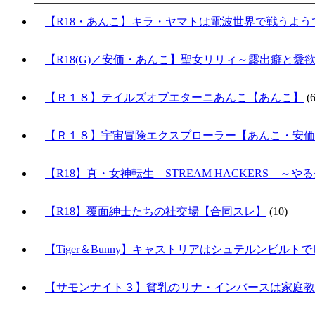
【R18・あんこ】キラ・ヤマトは電波世界で戦うよ
【R18(G)／安価・あんこ】聖女リリィ～露出癖と愛
【Ｒ１８】テイルズオブエターニあんこ【あんこ】
(6
【Ｒ１８】宇宙冒険エクスプローラー【あんこ・安価
【R18】真・女神転生 STREAM HACKERS 
【R18】覆面紳士たちの社交場【合同スレ】
(10)
【Tiger＆Bunny】キャストリアはシュテルンビル
【サモンナイト３】貧乳のリナ・インバースは家庭教