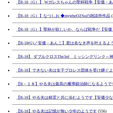
【R-18（G）】 Wガレスちゃんの聖杯戦争【安価・
【R-18（G）】なつしお ◆myjeheQZSoの雑談所作品
(
【R-18（G）】聖杯が欲しいか、ならば戦争だ【安
【R-18(G)／安価・あんこ】君は名なき声を叶える
【R-18】 ダブルクロスThe3rd ミッシングリンク
【R-18】できない夫は女子プロレス団体を受け継ぐ
【R－１８】やる夫は最高の魔導鍛治師になるようで
【R-18】やる夫は精霊と共に歩むようです【安価少
【R-18】やる夫は記憶が無い少年のようです
(556)