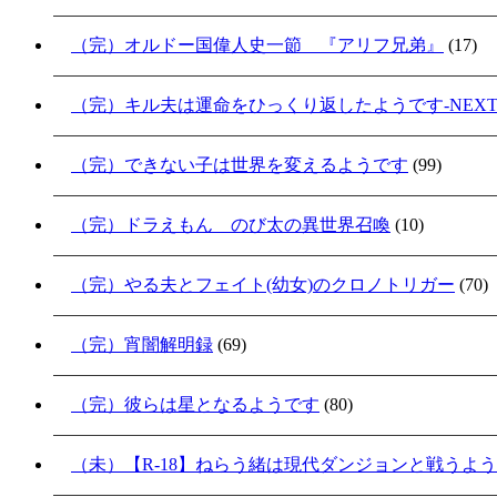
（完）オルドー国偉人史一節 『アリフ兄弟』
(17)
（完）キル夫は運命をひっくり返したようです-NEXT S
（完）できない子は世界を変えるようです
(99)
（完）ドラえもん のび太の異世界召喚
(10)
（完）やる夫とフェイト(幼女)のクロノトリガー
(70)
（完）宵闇解明録
(69)
（完）彼らは星となるようです
(80)
（未）【R-18】ねらう緒は現代ダンジョンと戦うよ