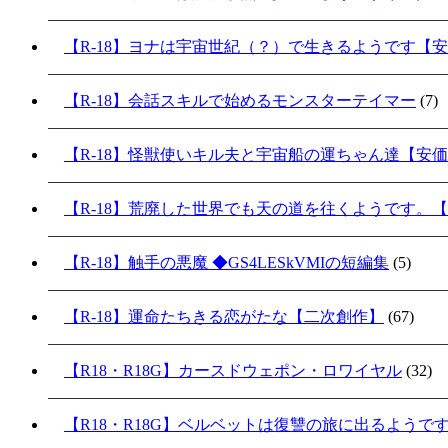
【R-18】ヨナは宇宙世紀（？）で生きるようです【
【R-18】会話スキルで始めるモンスターテイマー
(7)
【R-18】怪獣使いキル夫と宇宙船の運ちゃん達【安
【R-18】荒廃した世界でも天の道を往くようです。
【R-18】触手の悪魔 ◆GS4LESkVMIの短編集
(5)
【R-18】運命たちきる恋がたな【二次創作】
(67)
【R18・R18G】カースドウェポン・ロワイヤル
(32)
【R18・R18G】ベルベットは復讐の旅に出るようで