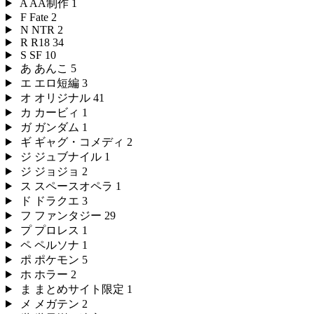
A
AA制作
1
F
Fate
2
N
NTR
2
R
R18
34
S
SF
10
あ
あんこ
5
エ
エロ短編
3
オ
オリジナル
41
カ
カービィ
1
ガ
ガンダム
1
ギ
ギャグ・コメディ
2
ジ
ジュブナイル
1
ジ
ジョジョ
2
ス
スペースオペラ
1
ド
ドラクエ
3
フ
ファンタジー
29
プ
プロレス
1
ペ
ペルソナ
1
ポ
ポケモン
5
ホ
ホラー
2
ま
まとめサイト限定
1
メ
メガテン
2