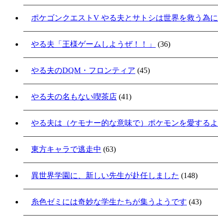
ポケゴンクエストV やる夫とサトシは世界を救う為
やる夫「王様ゲームしようぜ！！」
(36)
やる夫のDQM・フロンティア
(45)
やる夫の名もない喫茶店
(41)
やる夫は（ケモナー的な意味で）ポケモンを愛するよ
東方キャラで逃走中
(63)
異世界学園に、新しい先生が赴任しました
(148)
糸色ゼミには奇妙な学生たちが集うようです
(43)