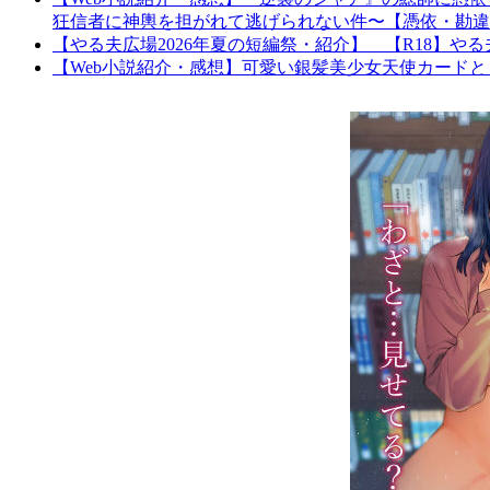
狂信者に神輿を担がれて逃げられない件〜【憑依・勘違
【やる夫広場2026年夏の短編祭・紹介】 【R18】
【Web小説紹介・感想】可愛い銀髪美少女天使カードと