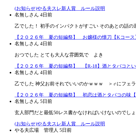
(お知らせ)やる夫スレ新人賞 ルール説明
名無しさん
4日前
乙でした！ 初手のインパクトがすごい そのあとの話の
【２０２６年 夏の短編祭】 お嬢様の懐刀【Kコース
名無しさん
4日前
おつでした とても大人な雰囲気で よき
【２０２６年 夏の短編祭】 【R-18】酒とタバコと
名無しさん
4日前
乙でした 神父お前それでいいのかｗｗｗ ＞♂にフェ
【２０２６年 夏の短編祭】 初恋は酒とタバコの味【
名無しさん
5日前
玄人部門だと最低50レス書かなければいけないのでし
(お知らせ)やる夫スレ新人賞 ルール説明
やる夫広場 管理人
5日前