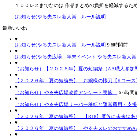
１００レスまでなのは 作品まとめの負担を軽減するた
(お知らせ)やる夫スレ新人賞 ルール説明
最新いいね
♥
(お知らせ)やる夫スレ新人賞 ルール説明
9
6時間前
♥
(お知らせ)やる夫広場 年末イベント やる夫スレ新人
♥
（お知らせ）【２０２６年】夏の短編祭（AA職人参加
♥
【２０２６年 夏の短編祭】 お嬢様の懐刀【Kコース
♥
（お知らせ）やる夫広場改善アンケート実施！
6
6時間
♥
（お知らせ）やる夫広場サーバー移転と運営費用・支援
♥
【２０２６年 夏の短編祭】 【R18】魔族に未来はあり
♥
【２０２６年 夏の短編祭】 やる夫スレのおすすめA
♥