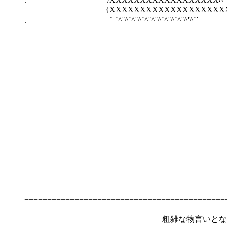
{XXXXXXXXXXXXXXXXX
. ｀¨^¨^¨^¨^¨^¨^¨^¨^¨^¨^¨
| /.:::::. .:. . :
| !.:::::: .. :. _ ＿＿_
| !:.::::::.. r≦二二二
l |: .::. .. |!i!i!i!i!i!i!
| l .:. .. |!i!i!i!i!i!i!i
! :. . !i!i!i!i!i!i!i!i
. Vi!i!i!i!i!i!i!i!i
v ..::. .:. ヾ!i!i!i!i!i
v∧::.:.:.. ｀¨""""¨
'v∧:.:.:.. . .. 
ヾ.::. .. .: .:
、 ＼ .: .
＼ ＼ .. 
` `ー―
≧zz
| 
| 
============================================
粗雑な物言いとなるが、冒険者に