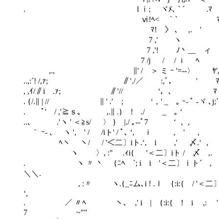
. l ｉ; ヾﾒ､ ` ´ .ﾏ ，ヽ ､ 
ⅵ!ﾍ< ｀` ﾏ ，ﾊヽ. 丶 ニニ
ﾏ! 〉 ､ ,. ' ﾏ .，ﾊ '， 
7 ,' ヽ .ｲ ﾔ ! .ﾊ ‘;, ､ 丶 ﾆ
7 ,'! ﾉ丶__ ィ ﾔ.! ! j; 
7 /j / / ｉ ﾍ ﾔ, l .j; 
,., ∥' / ＞ ミ ｰ '=-‐〉 ﾔ', |
..,:´! /,ｧ; ∥'./／ :,ﾞ， ′ ﾏ ,
, ,ｲ/∥i .ｧ; ∥'// ‘，､ ﾏ ､ 
. {/.∥ | // ∥ ' .′ ; ‘，' _ ｡
. ﾟ' / ,'≧ｓ｡ ,.∥ .} ! ./ _ ｡
..､ .'ヽ ' ＜≧s/ 〉 } |./ ｡-‐ﾟ7 ‘ 
｀ ｰ- ､ ヽ ', ' / /iト' / ﾟ､ ‘, ｉ , ' ， .ｌi 
ﾍヽ ヽ/ / '＜二〕iト.‘, i ,' 〆.‘ ， .|ヽ,.ｨ 
ヽ 〉, :" .ｨi{ '＜二〕iト / 〆 ,. ´‘
. ヽ 〃 丶 {ﾆﾍ `; i i '＜二〕ｉト´ , ´
＼＼.
, :〃 ヽ.{_ﾆム､i ! .ｌ {:i:{ / '＜二〕ｉト 
‘,
. ／ 〃ﾍ ヽ､￣,' i | {:i:{ !
7 ~"''