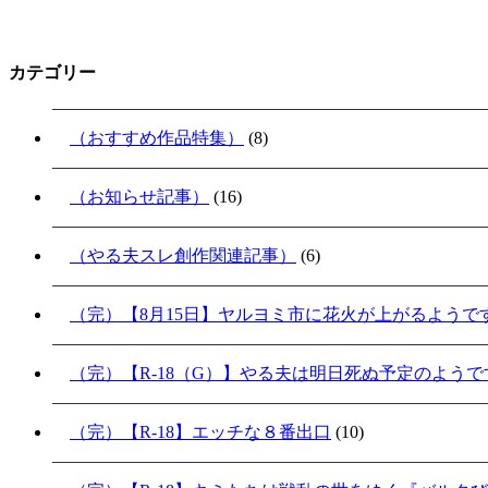
カテゴリー
（おすすめ作品特集）
(8)
（お知らせ記事）
(16)
（やる夫スレ創作関連記事）
(6)
（完）【8月15日】ヤルヨミ市に花火が上がるようで
（完）【R-18（G）】やる夫は明日死ぬ予定のよう
（完）【R-18】エッチな８番出口
(10)