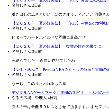
【２０２６年 夏の短編祭】 【R18】魔族に未来はあり
名無しさん
2日前
引き出しの広さといい 話のクオリティといい 胃薬さ
【２０２６年 夏の短編祭】 【R18】～黄金の女神様～
名無しさん
3日前
ビターでハードボイルドな雰囲気最高だぜ......
【２０２６年 夏の短編祭】 復讐の旅路の果てに。 
名無しさん
3日前
完結乙でした！ 面白い作品でしたわ
【安価・あんこ】Persona VRAINS ～心の仮面と電脳
名無しさん
4日前
うーむ、このうたわれるもの感
デジタルAAゲームブック世界樹の迷宮Ⅱ ～大地の千年
やる夫広場 管理人
4日前
玄人の部は最低５０レスとさせて頂きます。 またファ