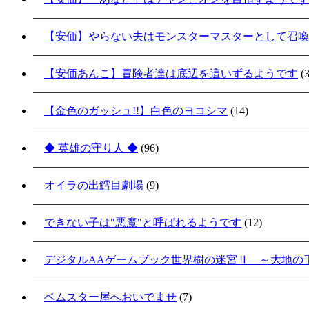
【安価】やらない夫はモンスターマスターとして召喚
【安価あんこ】冒険者達は底辺を這いずるようです
(3
【金色のガッシュ!!】白色のヨコシマ
(14)
◆ 英雄の守り人 ◆
(96)
オイラの出鱈目劇場
(9)
できない子は"悪魔"と呼ばれるようです
(12)
デジタルAAゲームブック世界樹の迷宮Ⅱ ～大地の
ベムスター屋へおいでませ
(7)