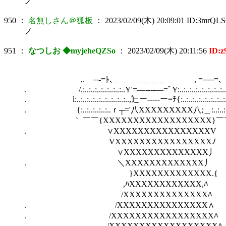
ノ
950
：
名無しさん＠狐板
：
2023/02/09(木) 20:09:01
ID:3mrQL
ノ
951
：
なつしお ◆myjeheQZSo
：
2023/02/09(木) 20:11:56
ID:z
,.ゝ─‐=ﾄ､_ _ ＿＿＿ _ _, =──=､
. /.:..:..:..:..:..:..:..Υ'=―----―=ﾞΥ:..:..:..:..:..:..:..:..
. l:..:..:..:..:..:..:..:..:..,辷ー‐----ー=ﾁ{:..:..:..:..:..:..:..:..:
. {:..:..:..:..:..ｒ┬='八XXXXXXXXX八;＿:..:..:..:..:
｀ ￣￣{XXXXXXXXXXXXXX
. ∨XXXXXXXXXXX
VXXXXXXXXXXX
∨XXXXXXXXXXX
. ＼XXXXXXXXXX
}XXXXXXXXXXX
,ﾊXXXXXXXXXX
/XXXXXXXXXXX
. /XXXXXXXXXXXXXXX∧ 
. /XXXXXXXXXXXXXXXXX
. /XXXXXXXXXXXXX