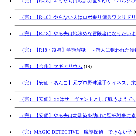
（完）【R-18】キミたちは戦乱の世をゆく『バルク
（完）【R-18】やらない夫はロボ乗り傭兵ワタリド
（完）【R-18】やる夫は地味めな冒険者になりたい
（完）【R18・凌辱】学艶淫獄 ～狩人に狙われた獲物
（完）【合作】マギアリウム
(19)
（完）【安価・あんこ】元プロ野球選手ケイネス、栄
（完）【安価】○○はサーヴァントとして戦うようで
（完）【安価】やる夫は幼馴染を助けに聖杯戦争に参加
（完）MAGIC DETECTIVE 魔導探偵 できない子
(