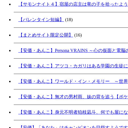
【サモンナイト４】宿屋の店主は竜の子を拾ったよう
【バレンタイン短編】
(18)
【まとめサイト限定公開】
(16)
【安価・あんこ】Persona VRAINS ～心の仮面と電
【安価・あんこ】アツコ・カガリはある学園の生徒に
【安価・あんこ】ワールド・イン・メモリー ～世界
【安価・あんこ】無才の男村雨、妹の背を追う【ポケ
【安価・あんこ】身元不明者狛枝凪斗、何でも屋にな
【安価】「あなた」はチャンピオンを目指すようです