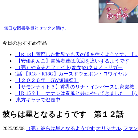
無口な図書委員とセックス漬け。
今日のおすすめ作品
【R-18】荒廃した世界でも天の道を往くようです。【
【安価あんこ】冒険者達は底辺を這いずるようです
（完）やる夫とフェイト(幼女)のクロノトリガー
1話
【R18・R18G】カースドウェポン・ロワイヤル
【２０２６年 GW短編祭】
【サモンナイト３】貧乳のリナ・インバースは家庭教
【R-15？】 ナナシは春風と共にやってきました 【(
東方キャラで逃走中
彼らは星となるようです 第１２話
2025/05/08
（完）彼らは星となるようです
オリジナル
,
ファン