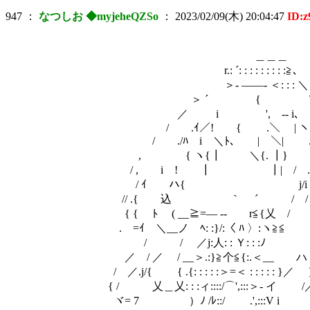
947
：
なつしお ◆myjeheQZSo
：
2023/02/09(木) 20:04:47
ID:
＿＿＿
r.: ´: : : : : : : : :≧､
＞- ――- ＜: : : ＼
＞ ´ { ＼: :
／ i ', -- i､ ヽ: :
/ .ｲ／! { .＼ | ヽ
/ ./ﾊ i ＼ﾄ､ | ＼| .| '
, { ヽ{┃ ＼{. ┃} | ',
/ , i ! ┃ ┃| / .
/ ｲ ハ{ j/i , i
// .{ 込 ｀ ´ / / 
{ { ﾄ ( __≧=― -- r≦{乂 /
.ゞ=ｲ ＼__ノ ﾍ: :}/:〈 ﾊ 〉:ヽ
/ / ／j:人: : Ｙ: : :
／ / ／ / __＞.:}≧个≦{:.＜__ 
/ ／.j/{ { .{: : : : :＞=＜ : : : : : }／
{ / 乂＿乂: : :ィ::::/⌒',:::＞- イ /
ヾ= 7 ）ﾉ /ﾚ::/ .',:::V i