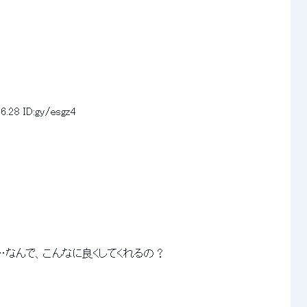
6.28
ID:gy/esgz4
　　……なんで、こんなに良くしてくれるの？ 