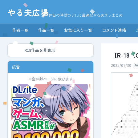
やる夫広場
休日の時間つぶしに最適なやる夫スレまとめ
作者一覧
作品一覧
お気に入り一覧
コメント連絡
R18作品を非表示
【R-1
2025/07/30
（
広告
※全年齢ページに飛びます