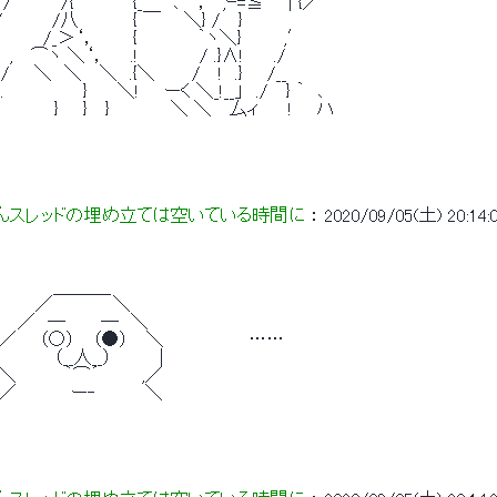
 /　　　　/{ 　 　 　 {_　　 ､ 　，　,ｰ=≦　　| {／ 
 /　　　　/八　　　 　{ ￣ 　 ＼} / 　} 
/　　　　/_＞‘，　　　{　　 　 　｀ヽ＼}　 　　,′ 
　　, 　⌒ヽ ＼‘，　　.!　　　　　/ .}∧!　　 ./ 
　/　　＼　＼ 　＼　.{＼　　　/ 　!　.}　　/__ 
/.　　　　　　 }　 　＼!　　ーく ＼_!__」　./ 　} ｀　､ 
　 /　　　　　}　　} 　}　　　　　＼ ＼ 　厶ィ　　 !　　ハ 
んスレッドの埋め立ては空いている時間に
 ： 
2020/09/05(土) 20:14:0
　 　 　 ＿＿＿_ 
　 　 ／　　 　 　＼ 
　　 ／　─　 　 ─　＼ 
 ／ 　 （○） 　（●） 　＼　　　　　　　…… 
|　 　 　 （__人__）　　 　 | 
 ＼　 　　 ｀⌒´ 　　　,／ 
 ／　　　 　ー‐　　　　＼ 