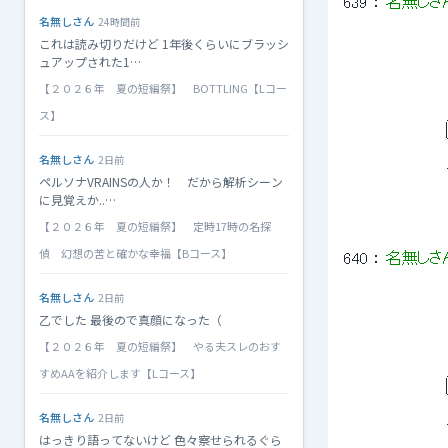
639
 ： 
名無しさ
名無しさん
24時間前
これは読み切りだけど 1年後くらいにブラッシ
ュアップされた1…
 　　　　　　　　　
 　　　　　　　　　
【２０２６年 夏の短編祭】 BOTTLING【Lコー
 　　　　　　　　
ス】
 　　　　　　　 
 　 　 　 　 　 　 
 　　　　　　　 　
名無しさん
2日前
 　　　　　　　
ペルソナVRAINSの人か！ だから解析シーン
に見覚えか..…
【２０２６年 夏の短編祭】 定時17時の名探
偵 幻想の苦と確かな幸福【Bコース】
640
 ： 
名無しさ
名無しさん
2日前
乙でした 最後ので真顔になった（
 　　　　　　　　　
 　　　　　　　　　
【２０２６年 夏の短編祭】 やる夫スレのおす
 　　　　　　　　
 　　　　　　　 
すめAAを紹介します【Lコース】
 　 　 　 　 　 　 
 　　　　　　　 　
名無しさん
2日前
 　　　　　　　 
はっきり語ってないけど 色々察せられるぐら