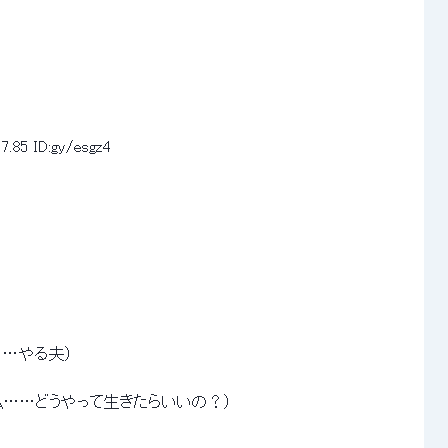
7.85
ID:gy/esgz4
　（……やる夫） 
　　　　　（私……どうやって生きたらいいの？） 