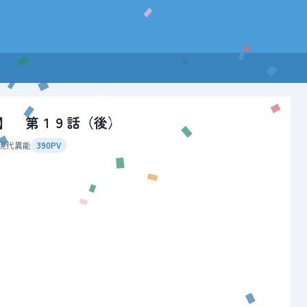
能】 第１９話（後）
現代異能
390PV