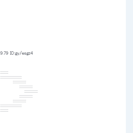
9.79
ID:gy/esgz4
:::::: 
::::::::::::::::: 
:::::::::::: 
:::::::::::::: 
 ::::::::::::::: 
:::::::::::::: 
:::::::::::: 
::::::::::::::::: 
:::::: 