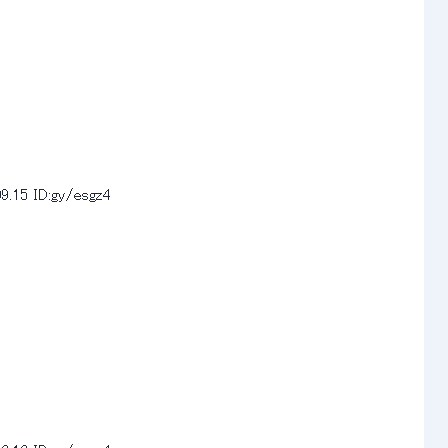
9.15
ID:gy/esgz4