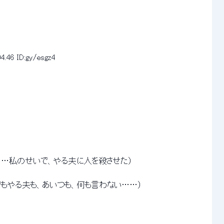
4.46
ID:gy/esgz4
　　　　　（……私のせいで、やる夫に人を殺させた） 
　　　　　（でもやる夫も、あいつも、何も言わない……） 