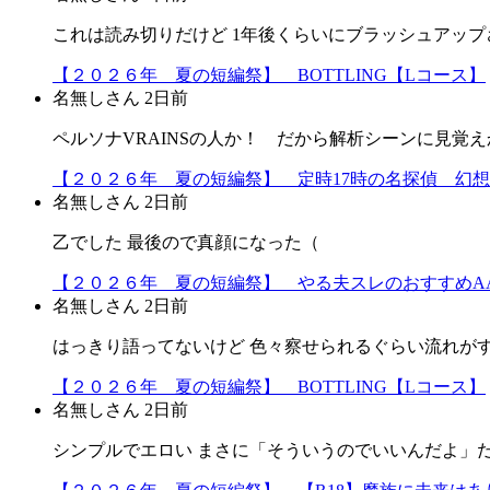
これは読み切りだけど 1年後くらいにブラッシュアップ
【２０２６年 夏の短編祭】 BOTTLING【Lコース】
名無しさん
2日前
ペルソナVRAINSの人か！ だから解析シーンに見覚えか
【２０２６年 夏の短編祭】 定時17時の名探偵 幻
名無しさん
2日前
乙でした 最後ので真顔になった（
【２０２６年 夏の短編祭】 やる夫スレのおすすめA
名無しさん
2日前
はっきり語ってないけど 色々察せられるぐらい流れが
【２０２６年 夏の短編祭】 BOTTLING【Lコース】
名無しさん
2日前
シンプルでエロい まさに「そういうのでいいんだよ」だよ