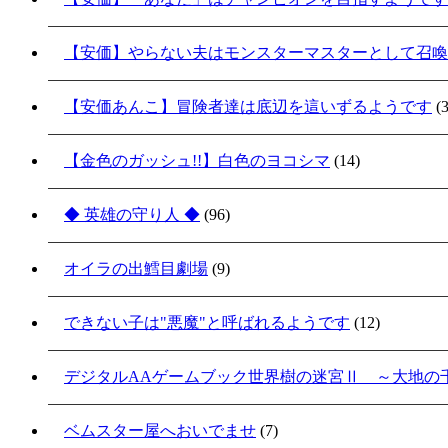
【安価】やらない夫はモンスターマスターとして召喚
【安価あんこ】冒険者達は底辺を這いずるようです
(3
【金色のガッシュ!!】白色のヨコシマ
(14)
◆ 英雄の守り人 ◆
(96)
オイラの出鱈目劇場
(9)
できない子は"悪魔"と呼ばれるようです
(12)
デジタルAAゲームブック世界樹の迷宮Ⅱ ～大地の
ベムスター屋へおいでませ
(7)