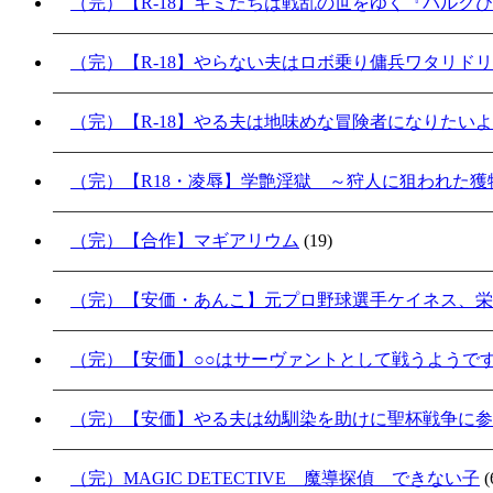
（完）【R-18】キミたちは戦乱の世をゆく『バルク
（完）【R-18】やらない夫はロボ乗り傭兵ワタリド
（完）【R-18】やる夫は地味めな冒険者になりたい
（完）【R18・凌辱】学艶淫獄 ～狩人に狙われた獲物
（完）【合作】マギアリウム
(19)
（完）【安価・あんこ】元プロ野球選手ケイネス、栄
（完）【安価】○○はサーヴァントとして戦うようで
（完）【安価】やる夫は幼馴染を助けに聖杯戦争に参加
（完）MAGIC DETECTIVE 魔導探偵 できない子
(