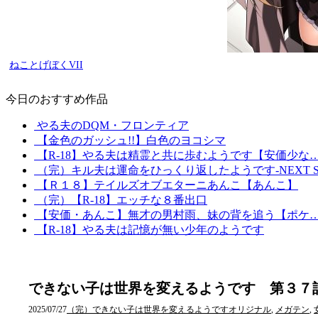
ねことげぼくVII
今日のおすすめ作品
やる夫のDQM・フロンティア
【金色のガッシュ!!】白色のヨコシマ
【R-18】やる夫は精霊と共に歩むようです【安価少な
（完）キル夫は運命をひっくり返したようです-NEXT 
【Ｒ１８】テイルズオブエターニあんこ【あんこ】
（完）【R-18】エッチな８番出口
【安価・あんこ】無才の男村雨、妹の背を追う【ポケ
【R-18】やる夫は記憶が無い少年のようです
できない子は世界を変えるようです 第３７
2025/07/27
（完）できない子は世界を変えるようです
オリジナル
,
メガテン
,