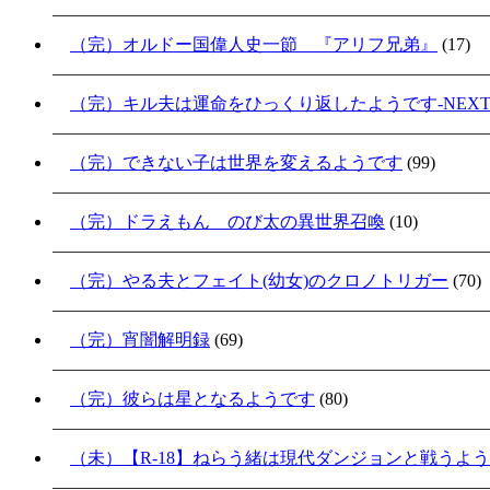
（完）オルドー国偉人史一節 『アリフ兄弟』
(17)
（完）キル夫は運命をひっくり返したようです-NEXT S
（完）できない子は世界を変えるようです
(99)
（完）ドラえもん のび太の異世界召喚
(10)
（完）やる夫とフェイト(幼女)のクロノトリガー
(70)
（完）宵闇解明録
(69)
（完）彼らは星となるようです
(80)
（未）【R-18】ねらう緒は現代ダンジョンと戦うよ