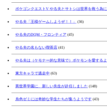
ポケゴンクエストV やる夫とサトシは世界を救う為
やる夫「王様ゲームしようぜ！！」
(36)
やる夫のDQM・フロンティア
(45)
やる夫の名もない喫茶店
(41)
やる夫は（ケモナー的な意味で）ポケモンを愛するよ
東方キャラで逃走中
(63)
異世界学園に、新しい先生が赴任しました
(148)
糸色ゼミには奇妙な学生たちが集うようです
(43)