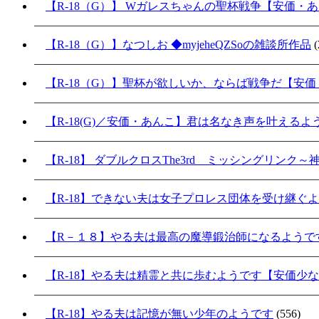
【R-18（G）】 Wガレスちゃんの聖杯戦争【安価・
【R-18（G）】なつしお ◆myjeheQZSoの雑談所作品
(
【R-18（G）】聖杯が欲しいか、ならば戦争だ【安
【R-18(G)／安価・あんこ】君は名なき声を叶える
【R-18】 ダブルクロスThe3rd ミッシングリンク
【R-18】できない夫は女子プロレス団体を受け継ぐ
【R－１８】やる夫は最高の魔導鍛治師になるようで
【R-18】やる夫は精霊と共に歩むようです【安価少
【R-18】やる夫は記憶が無い少年のようです
(556)