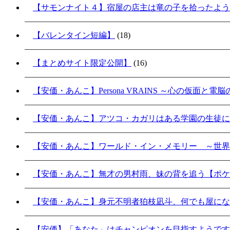
【サモンナイト４】宿屋の店主は竜の子を拾ったよう
【バレンタイン短編】
(18)
【まとめサイト限定公開】
(16)
【安価・あんこ】Persona VRAINS ～心の仮面と電
【安価・あんこ】アツコ・カガリはある学園の生徒に
【安価・あんこ】ワールド・イン・メモリー ～世界
【安価・あんこ】無才の男村雨、妹の背を追う【ポケ
【安価・あんこ】身元不明者狛枝凪斗、何でも屋にな
【安価】「あなた」はチャンピオンを目指すようです