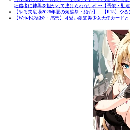
狂信者に神輿を担がれて逃げられない件〜【憑依・勘違
【やる夫広場2026年夏の短編祭・紹介】 【R18】
【Web小説紹介・感想】可愛い銀髪美少女天使カードと