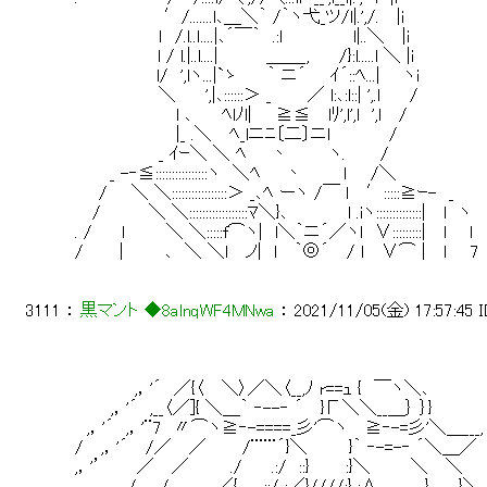
 　　　　　　　 ′/.......l､＿＼｀ /｀ヽ弋_ツ/l|.',/.　 |i 
 　　　　　　　ｌ　/.l..ｌ....|､´￣｀　.:l　　　　 　 l|.
 　　　　　 　 l / l.|..l....|　　　　＿＿_,　　 /}:l.....l ＼ |i 
 　　 　 　 　 l/　',lヽ...|`ゝ　　 ｀ ニ´　　ｲ´::ﾍ...| 　 ヽi　　　　　
 　　　　　　　＼　　 ',|､::::::＞ _　　　／ l:､:l::| ',.l　　 / 
 　　　　　　　　 l ､　　 ﾍlﾉl|　　≧≦　 lﾘ',l',l　',l　 / 
 　　　　　　　　 |_ .＼　 ﾍ_lニﾆ〔二〕ニl　　　 　 / 
 　　　　　　　_ ｲｰ＼ ＼ ﾍ　　丶　　　 ヽ.　 　 / 
 　 　 _ -‐≦::::::::::::::::ヽ　＼ﾍ　　丶　　　 l　　/＼ 
 　　/　　＼ ＼:::::::::::::::::＞ _､ﾍ ーヽ /￣ l　 ′:::::≧ｰ-　_ 
 　 /　　　　＼ ＼::::::::::::::::::ﾏ＼}､　　　　　l .iヽ::::::::::::::|　 l　ヽ 
 . /　　 l　　　 ＼ ＼:::::f⌒ヽ|　l＼｀ニ´／ヽl　∨:::::::::|　 l 　 l 
 /　　　|　　　 ､　＼ ＼l　 ノ|　l　 ｀◎´　 / l　 ∨⌒ |　 l　　7 
3111
 ： 
黒マント ◆8alnqWF4MNwa
 ： 
2021/11/05(金) 17:57:45
 　　　　　,，'´　／{〈 　＼〉／＼〈__,ﾉ r==ｭ {　￣ヽ＼､ 
 　　　,，'´　,__〈／]{ ＼＿｀ ‐--‐ ´　 }Г＼＼__＿｝ ｝} 
 　,，'´　,，'¨7　〃⌒ヽ≧‐-====_彡'⌒ヽ 　≧‐-=彡'＼＿___,
 /　 ,，'´　 /／ 　／　　　/¨¨¨´}＼ 　　　}｀ ‐-=-‐ ´＼＿／ 
 ,，'’　 　 ／ 　／　　 　./　 　.:/　::}　　　:}＼ 　 　 ＼　 ＼ 
 　　　　 /　　/　 　　 ／{ 　 .::/ :／}////:} :∧ 　　　 }　　 