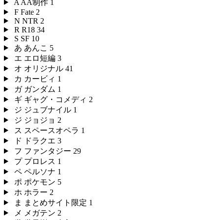
A
AA制作
1
F
Fate
2
N
NTR
2
R
R18
34
S
SF
10
あ
あんこ
5
エ
エロ短編
3
オ
オリジナル
41
カ
カービィ
1
ガ
ガンダム
1
ギ
ギャグ・コメディ
2
ジ
ジュブナイル
1
ジ
ジョジョ
2
ス
スペースオペラ
1
ド
ドラクエ
3
フ
ファンタジー
29
プ
プロレス
1
ペ
ペルソナ
1
ポ
ポケモン
5
ホ
ホラー
2
ま
まとめサイト限定
1
メ
メガテン
2