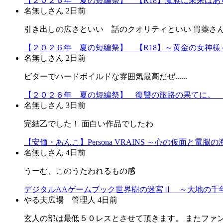
【２０２６年 夏の短編祭】 【R18】魔族に未来はあり
名無しさん
2日前
引き出しの広さといい 話のクオリティといい 胃薬さ
【２０２６年 夏の短編祭】 【R18】～黄金の女神様～
名無しさん
2日前
ビターでハードボイルドな雰囲気最高だぜ......
【２０２６年 夏の短編祭】 復讐の旅路の果てに。 
名無しさん
3日前
完結乙でした！ 面白い作品でしたわ
【安価・あんこ】Persona VRAINS ～心の仮面と電脳
名無しさん
4日前
うーむ、このうたわれるもの感
デジタルAAゲームブック世界樹の迷宮Ⅱ ～大地の千年
やる夫広場 管理人
4日前
玄人の部は最低５０レスとさせて頂きます。 またファ