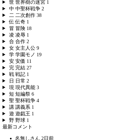
世
世界樹の迷宮
1
中
中聖杯戦争
2
二
二次創作
38
伝
伝奇
1
冒
冒険
18
凌
凌辱
1
合
合作
2
女
女主人公
9
学
学園モノ
19
安
安価
11
完
完結
27
戦
戦記
1
日
日常
2
現
現代異能
3
短
短編祭
6
聖
聖杯戦争
4
講
講義系
1
遊
遊戯王
1
野
野球
1
最新コメント
名無しさん
2日前