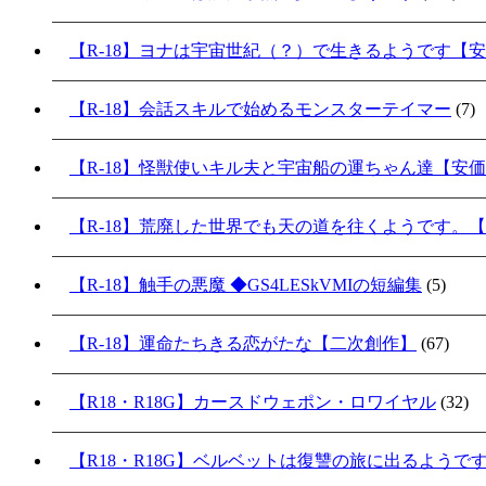
【R-18】ヨナは宇宙世紀（？）で生きるようです【
【R-18】会話スキルで始めるモンスターテイマー
(7)
【R-18】怪獣使いキル夫と宇宙船の運ちゃん達【安
【R-18】荒廃した世界でも天の道を往くようです。
【R-18】触手の悪魔 ◆GS4LESkVMIの短編集
(5)
【R-18】運命たちきる恋がたな【二次創作】
(67)
【R18・R18G】カースドウェポン・ロワイヤル
(32)
【R18・R18G】ベルベットは復讐の旅に出るようで