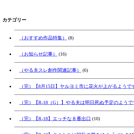
カテゴリー
（おすすめ作品特集）
(8)
（お知らせ記事）
(16)
（やる夫スレ創作関連記事）
(6)
（完）【8月15日】ヤルヨミ市に花火が上がるようで
（完）【R-18（G）】やる夫は明日死ぬ予定のよう
（完）【R-18】エッチな８番出口
(10)