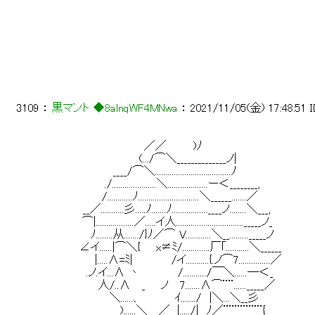
3109
 ： 
黒マント ◆8alnqWF4MNwa
 ： 
2021/11/05(金) 17:48:51
 　　　　　　　　　 　 　 ／／　　　 )ﾉ 
 　　　　 　 　 　 　 　 (.../⌒＼______________ノ| 
 　　　　　 　 　 ____/⌒＼....................................ﾉ 
 　 　 　 　 　 ./.....................＼...................ー＜________, 
 　　　　　 　 /............ﾉ.............................＼______.......／ 
 　　　　 __／...........彡.....ﾉ.......ﾉ.................____ノ........＼___, 
 　 　 　 ⌒|..................／.....イ人...................
 　　　　　 ﾉ........从......./}ﾉ／⌒ V............＼__........._____ノ 
 　　　　∠イ......|⌒＼{　　x≠ﾐ/.............厂｢...........＼
 　　　　　　|.....∧=ﾐ|　　　　　/イ...........{.ノ⌒7...............／ 
 　　　 　 .ノ.イ...∧ 丶　　　 　 /.........../￣＼......─＜_　
 　　　　　　 人/..∧　 _　　ノ　 7.......∧⌒¨¨......_____／ 
 　　　　　　 　 ＼......、　 　 　 ｲ......./　|＼...＼__彡　　　　　
 　　　　　 　 　 __)......＼　_／__|...../|　ﾉ／¨¨¨¨¨¨¨{_______ 