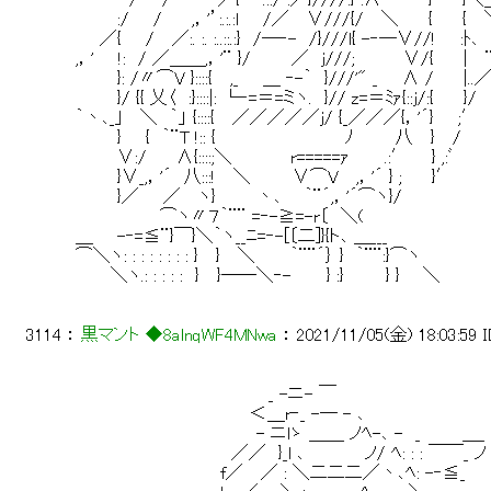
 　　 　:/　　/　　 ,，'’:.:.:l　　/／ 　∨///{/ 　＼　　 {　　 {
 　　／{　　/　 ／:. :. :..::.:}　/―‐-　/}///l{ -‐―∨//!　　:ﾄ
 ,，'　　!:　/ ／＿＿,，'¨ }/ 　 　 ／　j///;　　　　∨/{ 　　|　
 　　　 }: /〃⌒V }::::{　 ,_　　＿ ‐-｀　}///'" _　　
 　　　 }/ {{ 乂〈　:}::::|: └‐=＝=ミヽ.　}// z=＝ﾐｧ{::ｊ/:{　　 }/ 
 ｀丶､_｣ 　＼　｀」 {::::{　 ／／／／／j/ {_／／／{，
 　　　 }　　{　｀¨T !:: {　　　 　 　 　 　 　 ﾉ　　　 八　 }　 / 
 　　　 ∨:/　　 ∧{::::;＼ 　 　 　 r=====ｧ　 　 .:′ 　
 　　　 }∨_,，'´　八:::!　 ＼　　　 ∨⌒V　 ,，'´ } ;　　 }′ 
 　　　 }／　　／　 ヽ} 　 　 丶､ 　 ｀¨´,，'´⌒ヽ}/ 
 　　　　　　　⌒ヽ〃７｀¨¨ =‐-≧=-r〔　＼( 
 ＿　　-‐=≦¨}￣}＼｀ヽ__ﾆ=‐-[〔二]}{ト､ ＿___ 
 ⌒＼ヽ: : : : : : : : }　 } 　＼　 　 ｀¨¨´｝ }　｀¨¨:}⌒ヽ 
 　 　 ＼ヽ.: : : : :　}　 }――＼‐-　 　 } :}　　　 } } 　 ＼ 
3114
 ： 
黒マント ◆8alnqWF4MNwa
 ： 
2021/11/05(金) 18:03:59
 　　　　　　　　　　　　　　　　_ -ニ- ￣ 
 　　　　　　　　　　　　　　 ＜＿r‐_ -─ - ､ 
 　　　　　　　　　　　　　　　- ニlゝ ＿＿ ノﾍ-､ -　_　　　 ＿_ 
 　　　　　　　　　　　 　 ／／　}_l ､　　　　　ノ/ ﾍ: : : ￣￣_ ノ
 　　　　　　　　　　　　f／　 ／ : ＼二二二／丶､ﾍ: -‐≦_　　