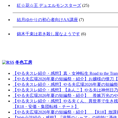
紅☆花☆王 デュエルモンスターズ
(25)
結月ゆかりの初心者向けAA講座
(7)
錦木千束は若き殺し屋なようです
(6)
冬色工房
【やる夫スレ紹介・感想】真・女神転生 Road to the Tr
【やる夫広場2026年夏の短編祭・紹介】お嬢様の懐
【やる夫スレ紹介・感想】やる夫広場2026年夏の短編
【やる夫スレ紹介・感想】【あんこ】やる夫は神州日乃本を
【やる夫広場2026年夏の短編祭・紹介】 羨嫉万光の
【やる夫スレ紹介・感想】やる夫くん、異世界で生き残
【R18・安価・集団転移・チート】
【やる夫広場2026年夏の短編祭・紹介】 【R18】
【Web小説紹介・感想】『逆襲のシャア』の総帥に憑