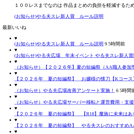
１００レスまでなのは 作品まとめの負担を軽減するた
(お知らせ)やる夫スレ新人賞 ルール説明
最新いいね
♥
(お知らせ)やる夫スレ新人賞 ルール説明
9
5時間前
♥
(お知らせ)やる夫広場 年末イベント やる夫スレ新人
♥
（お知らせ）【２０２６年】夏の短編祭（AA職人参加
♥
【２０２６年 夏の短編祭】 お嬢様の懐刀【Kコース
♥
（お知らせ）やる夫広場改善アンケート実施！
6
5時間
♥
（お知らせ）やる夫広場サーバー移転と運営費用・支援
♥
【２０２６年 夏の短編祭】 【R18】魔族に未来はあり
♥
【２０２６年 夏の短編祭】 やる夫スレのおすすめA
♥