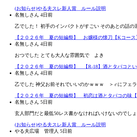
(お知らせ)やる夫スレ新人賞 ルール説明
名無しさん
4日前
乙でした！ 初手のインパクトがすごい そのあとの話の
【２０２６年 夏の短編祭】 お嬢様の懐刀【Kコース
名無しさん
4日前
おつでした とても大人な雰囲気で よき
【２０２６年 夏の短編祭】 【R-18】酒とタバコと
名無しさん
4日前
乙でした 神父お前それでいいのかｗｗｗ ＞♂にフェ
【２０２６年 夏の短編祭】 初恋は酒とタバコの味【
名無しさん
5日前
玄人部門だと最低50レス書かなければいけないのでし
(お知らせ)やる夫スレ新人賞 ルール説明
やる夫広場 管理人
5日前