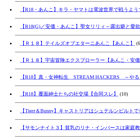
【R18・あんこ】キラ・ヤマトは電波世界で戦うよ
【R18(G)／安価・あんこ】聖女リリィ～露出癖と愛
【Ｒ１８】テイルズオブエターニあんこ【あんこ】
(6
【Ｒ１８】宇宙冒険エクスプローラー【あんこ・安価
【R18】真・女神転生 STREAM HACKERS 
【R18】覆面紳士たちの社交場【合同スレ】
(10)
【Tiger＆Bunny】キャストリアはシュテルンビル
【サモンナイト３】貧乳のリナ・インバースは家庭教