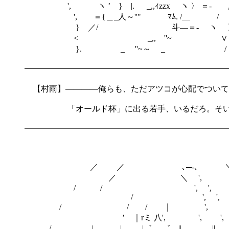
', ゝヽ ’ } |. _,,ｨzzx ヽ 〉 ＝- ,
', ＝{＿_人～''" ﾏﾑ. /＿ /
} ／/ 斗―＝- ヽ 
< _,, ''~ ∨ 
}. _ ''~～ _ /
━━━━━━━━━━━━━━━━━━━━━━━━━
【村雨】――――俺らも、ただアツコが心配でついて
「オールド杯」に出る若手、いるだろ。そいつ
━━━━━━━━━━━━━━━━━━━━━━━━━
／ ／ ､─-､ 
／ ＼ ', 
/ / ', ',
/ ', ', 
/ / / ｜ ', 
′ ｜rミ 八', ', '
/ | | |゛ ゛ || || 