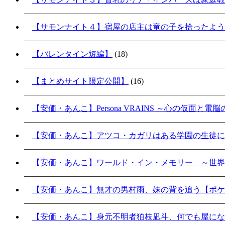
【サモンナイト４】宿屋の店主は竜の子を拾ったよう
【バレンタイン短編】
(18)
【まとめサイト限定公開】
(16)
【安価・あんこ】Persona VRAINS ～心の仮面と電
【安価・あんこ】アツコ・カガリはある学園の生徒に
【安価・あんこ】ワールド・イン・メモリー ～世界
【安価・あんこ】無才の男村雨、妹の背を追う【ポケ
【安価・あんこ】身元不明者狛枝凪斗、何でも屋にな