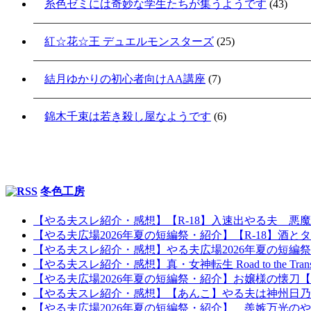
糸色ゼミには奇妙な学生たちが集うようです
(43)
紅☆花☆王 デュエルモンスターズ
(25)
結月ゆかりの初心者向けAA講座
(7)
錦木千束は若き殺し屋なようです
(6)
冬色工房
【やる夫スレ紹介・感想】【R-18】入速出やる夫 悪
【やる夫広場2026年夏の短編祭・紹介】【R-18】酒とタ
【やる夫スレ紹介・感想】やる夫広場2026年夏の短編
【やる夫スレ紹介・感想】真・女神転生 Road to the Tr
【やる夫広場2026年夏の短編祭・紹介】お嬢様の懐
【やる夫スレ紹介・感想】【あんこ】やる夫は神州日乃本を
【やる夫広場2026年夏の短編祭・紹介】 羨嫉万光の