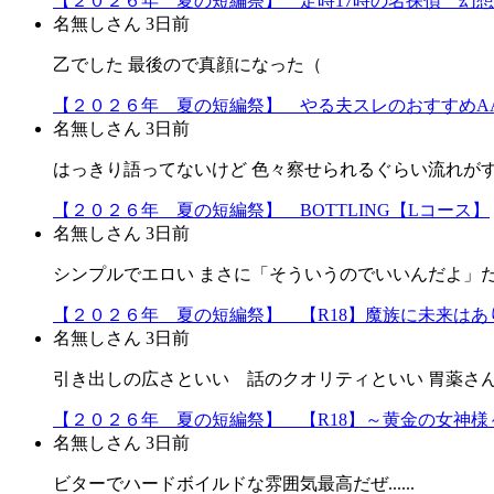
【２０２６年 夏の短編祭】 定時17時の名探偵 幻
名無しさん
3日前
乙でした 最後ので真顔になった（
【２０２６年 夏の短編祭】 やる夫スレのおすすめA
名無しさん
3日前
はっきり語ってないけど 色々察せられるぐらい流れが
【２０２６年 夏の短編祭】 BOTTLING【Lコース】
名無しさん
3日前
シンプルでエロい まさに「そういうのでいいんだよ」だよ
【２０２６年 夏の短編祭】 【R18】魔族に未来はあり
名無しさん
3日前
引き出しの広さといい 話のクオリティといい 胃薬さ
【２０２６年 夏の短編祭】 【R18】～黄金の女神様～
名無しさん
3日前
ビターでハードボイルドな雰囲気最高だぜ......