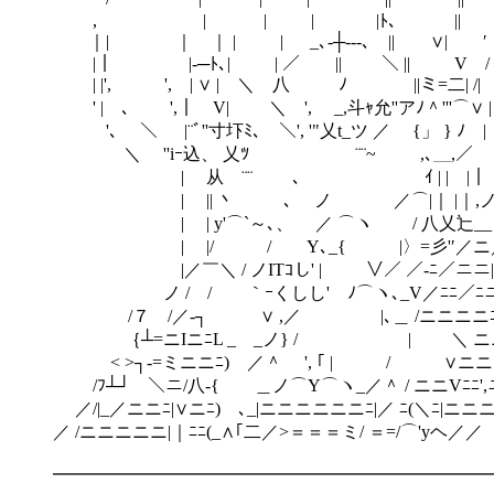
, | | | |ﾄ､ || '
｜| ｜ ｜ | | _､-┼‐--､ || ∨| ′
|｜ |-─ﾄ､| | ／ || ＼ || V /
| |', ', | ∨ | ＼ 八 ﾉ ||ミ=二| /|
' | ､ ',｜ V| ＼ ', _,斗ｬ允''アﾉ＾'''⌒∨ |
'､ ＼ |¨ﾞ''寸圷ﾐ､ ＼', '"乂t_ツ ／ {」 } ﾉ |
＼ ''iｰ込、 乂ﾂ ¨¨~ ,､＿,／ 
| 从 ¨¨ ､ ｲ | | |｜ 
| || 丶 ､ ノ ／⌒|｜ |｜,
| | y'⌒`～､、 ／ ⌒ヽ / 八乂辷__
| |/ / Υ､_{ |〉=彡'′／ニ
|／￣＼ / ノITｺし' | ∨／ ／-ﾆ／ニニ|'
ノ / / ｀ｰくしし' ﾉ⌒ヽ､_V／ﾆﾆ／ﾆニニ
/７ /／-┐ ∨ ,／ |､＿ /ニニニニﾆ| 
｛┴=ニIニﾆL _ _ノ} / | ＼ ニニニ
< >┐-=ミニニﾆ) ／＾ ', ｢ | / ∨ニニ
/ﾌ┴┘￣＼ニ/八-{ ＿ノ⌒Υ⌒ヽ_／＾ / ニニVﾆﾆ',
／/|_／ニニﾆ|∨ニﾆ)ゝ､_|ニニニニニニﾆ|／ ﾆ(＼ﾆ|ニニ
／ /ニニニニニ|｜ﾆﾆ(_∧｢二／>＝＝＝ミ/ ＝=/⌒'yヘ／／
━━━━━━━━━━━━━━━━━━━━━━━━━