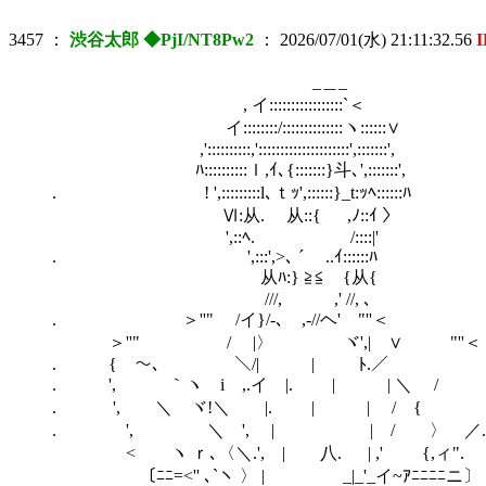
3457
：
渋谷太郎 ◆PjI/NT8Pw2
：
2026/07/01(水) 21:11:32.56
_＿_
, イ:::::::::::::::::`＜
イ::::::::/::::::::::::::ヽ::::::∨
,'::::::::::,':::::::::::::::::::::',:::::::',
ﾊ::::::::::ｌ,ｲ､{:::::::}斗､',:::::::',
. ! ',:::::::::l､ｔｯ',::::::}_t:ｯﾍ::::::ﾊ
Ⅵ:从. 从::{ ,ﾉ::ｲ 〉
',::ﾍ. /::::|'
. ',:::',>､ ´￣ ..ｲ::::::ﾊ
从ﾊ:} ≧≦ {从{
///, ,' //, ､
. ＞''" /イ}/-､ ,‐//ヘ' "''＜
＞''" / |〉 ヾ',| ∨ "''＜
. { ～､ ＼/| | ﾄ.／
. ', ｀ヽ i ,.イ |. | | ＼
. ', ＼ ヾ!＼ |. | | / {
. ', ＼ ', | | / 〉 ／.
< ヽ ｒ､〈＼.', | 八. | ,' {,ィ".
〔ﾆﾆ=<'' ､`ヽ 〉 | _|_'_イ~ｱﾆﾆﾆﾆニ〕