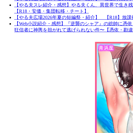
【やる夫スレ紹介・感想】やる夫くん、異世界で生き残
【R18・安価・集団転移・チート】
【やる夫広場2026年夏の短編祭・紹介】 【R18】
【Web小説紹介・感想】『逆襲のシャア』の総帥に憑
狂信者に神輿を担がれて逃げられない件〜【憑依・勘違