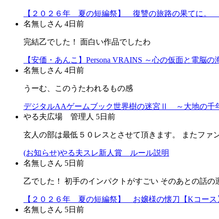
【２０２６年 夏の短編祭】 復讐の旅路の果てに。 
名無しさん
4日前
完結乙でした！ 面白い作品でしたわ
【安価・あんこ】Persona VRAINS ～心の仮面と電脳
名無しさん
4日前
うーむ、このうたわれるもの感
デジタルAAゲームブック世界樹の迷宮Ⅱ ～大地の千年
やる夫広場 管理人
5日前
玄人の部は最低５０レスとさせて頂きます。 またファ
(お知らせ)やる夫スレ新人賞 ルール説明
名無しさん
5日前
乙でした！ 初手のインパクトがすごい そのあとの話の
【２０２６年 夏の短編祭】 お嬢様の懐刀【Kコース
名無しさん
5日前