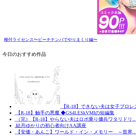
種付ライセンス〜ビーチナンパでやりまくり編〜
今日のおすすめ作品
【R-18】できない夫は女子プロ
【R-18】触手の悪魔 ◆GS4LESkVMIの短編集
（完）【R-18】やらない夫はロボ乗り傭兵ワタリドリ
結月ゆかりの初心者向けAA講座
【安価・あんこ】ワールド・イン・メモリー ～世界