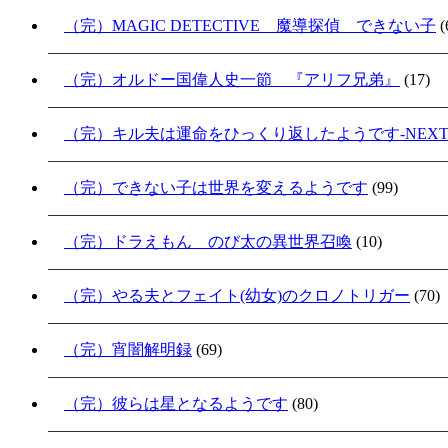
（完）MAGIC DETECTIVE 魔導探偵 できない子
(
（完）オルドー国偉人史一節 『アリフ兄弟』
(17)
（完）キル夫は運命をひっくり返したようです-NEXT S
（完）できない子は世界を変えるようです
(99)
（完）ドラえもん のび太の異世界召喚
(10)
（完）やる夫とフェイト(幼女)のクロノトリガー
(70)
（完）宵闇解明録
(69)
（完）彼らは星となるようです
(80)