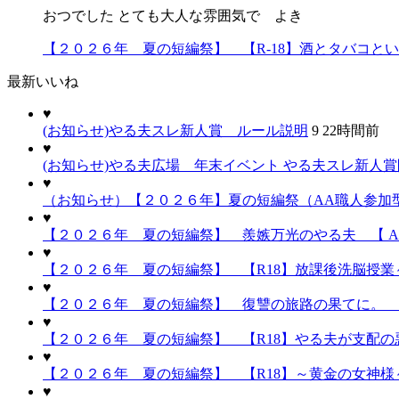
おつでした とても大人な雰囲気で よき
【２０２６年 夏の短編祭】 【R-18】酒とタバコと
最新いいね
♥
(お知らせ)やる夫スレ新人賞 ルール説明
9
22時間前
♥
(お知らせ)やる夫広場 年末イベント やる夫スレ新人
♥
（お知らせ）【２０２６年】夏の短編祭（AA職人参加
♥
【２０２６年 夏の短編祭】 羨嫉万光のやる夫 【 A
♥
【２０２６年 夏の短編祭】 【R18】放課後洗脳授業～
♥
【２０２６年 夏の短編祭】 復讐の旅路の果てに。 
♥
【２０２６年 夏の短編祭】 【R18】やる夫が支配の悪
♥
【２０２６年 夏の短編祭】 【R18】～黄金の女神様～
♥