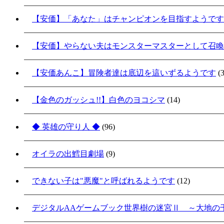
【安価】「あなた」はチャンピオンを目指すようです
【安価】やらない夫はモンスターマスターとして召喚
【安価あんこ】冒険者達は底辺を這いずるようです
(3
【金色のガッシュ!!】白色のヨコシマ
(14)
◆ 英雄の守り人 ◆
(96)
オイラの出鱈目劇場
(9)
できない子は"悪魔"と呼ばれるようです
(12)
デジタルAAゲームブック世界樹の迷宮Ⅱ ～大地の