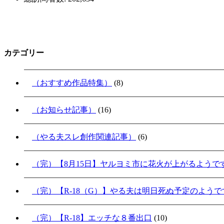
カテゴリー
（おすすめ作品特集）
(8)
（お知らせ記事）
(16)
（やる夫スレ創作関連記事）
(6)
（完）【8月15日】ヤルヨミ市に花火が上がるようで
（完）【R-18（G）】やる夫は明日死ぬ予定のよう
（完）【R-18】エッチな８番出口
(10)