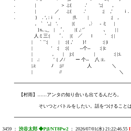
. | ＞ .|;{ .′ ';;| ,
. | ／ .|;{ .′ ;| ,′ ｉ.
. } . ‘, :ｉ , |ﾘ. | ;| , 
, ` ',,| '. |{ ,〉 - ミ | .i
}x､.,_ | ﾞ. |{ ,: '´ ､ | 
人ミ三:| ﾞ. |{ ／ ｌ ` :| |
| ｀¨¨:| | :|{ ,′ }! :| |i .:
| ′ :| :|{ -‐个‐- :| |
| , | j:{ | :| |:
| .: ′ :| ノ/ ー 个‐‐ 八 :
|.i: ﾉ ;|// 人 ＼ .| 
| // ＼ | ＼
━━━━━━━━━━━━━━━━━━━━━━━━━
【村雨】……アンタの知り合いも出てるんだろ。
そいつとバトルをしたい。話をつけることは
━━━━━━━━━━━━━━━━━━━━━━━━━
3459
：
渋谷太郎 ◆PjI/NT8Pw2
：
2026/07/01(水) 21:22:46.55