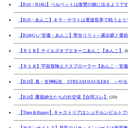
【R18・R18G】ベルベットは復讐の旅に出るようで
【R18・あんこ】キラ・ヤマトは電波世界で戦うよ
【R18(G)／安価・あんこ】聖女リリィ～露出癖と愛
【Ｒ１８】テイルズオブエターニあんこ【あんこ】
(6
【Ｒ１８】宇宙冒険エクスプローラー【あんこ・安価
【R18】真・女神転生 STREAM HACKERS 
【R18】覆面紳士たちの社交場【合同スレ】
(10)
【Tiger＆Bunny】キャストリアはシュテルンビル
【サモンナイト３】貧乳のリナ・インバースは家庭教