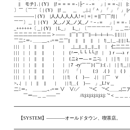
|| モチ] . | {Y} ||!＝＝＝＝- |├ｰ－‐＝ 」| ＝＝-.| | ||: 
〕￣〔￣￣〔 | {Y} ||! ＿ ＿ _.|..|「＾」「 」「 」 ||へへへ| 
――――- | {Y} |人人人人人人!＝| ＝| ＝|||￣|￣|!|| | 「 || |
￣￣〕＿｜ | {Y} 乂_,ノ乂_ノ乂_ノ ｰ－‐＝ 」| ＝＝-〔￣￣
_++++++〔＿| {Y} | L_」 L_」〔￣￣￣￣￣〕＿＿二ﾆ―|| || | |二
二二二二二二二二＞―― ||￣||￣||￣||―i―i―i―. || || | | | |_.
￣二ﾆ＝- ＿＿__.､-=＝二￣|| || || || | !|＿|＿..|| 
| | | | | || || | | _|__||＿||＿||＿|| | 仁二二二二ﾆ| ―t t―iｲ | |
| | | | | || || | | {^ー.└ └ └└.|! | }ｒ―-ｭ ｒ―ｭ | |
| | | | | || || | | {ニ≧ー―＝ニﾆ|. | |｜!| | | |!|＿||
| | | | | || || | | |７ -ry'￣￣}{￣}:{ . | |｜!|
| | | | | || || | | / | 「 | {:} .{ } | { }
| | | | | || || | | | !| { }― .
>､.| | | || || | | | !|＿
二ﾆ＝- ＿＿__.､-=＝ ∨￣∨/／￣￣`''＜￣`''＜＿＿,,|二
￣ー―＿＿――￣ //i:j:i:j:i:j:i:j:i:j: `''＜＿＿＿
━━━━━━━━━━━━━━━━━━━━━━━━━
【SYSTEM】――――オールドタウン、喫茶店。
━━━━━━━━━━━━━━━━━━━━━━━━━