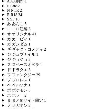
A
AA制作
1
F
Fate
2
N
NTR
2
R
R18
34
S
SF
10
あ
あんこ
5
エ
エロ短編
3
オ
オリジナル
41
カ
カービィ
1
ガ
ガンダム
1
ギ
ギャグ・コメディ
2
ジ
ジュブナイル
1
ジ
ジョジョ
2
ス
スペースオペラ
1
ド
ドラクエ
3
フ
ファンタジー
29
プ
プロレス
1
ペ
ペルソナ
1
ポ
ポケモン
5
ホ
ホラー
2
ま
まとめサイト限定
1
メ
メガテン
2