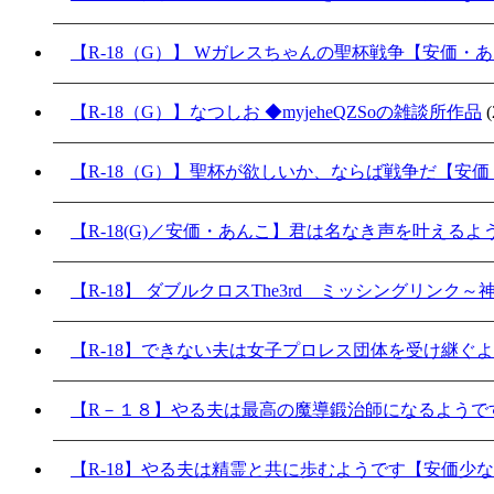
【R-18（G）】 Wガレスちゃんの聖杯戦争【安価・
【R-18（G）】なつしお ◆myjeheQZSoの雑談所作品
(
【R-18（G）】聖杯が欲しいか、ならば戦争だ【安
【R-18(G)／安価・あんこ】君は名なき声を叶える
【R-18】 ダブルクロスThe3rd ミッシングリンク
【R-18】できない夫は女子プロレス団体を受け継ぐ
【R－１８】やる夫は最高の魔導鍛治師になるようで
【R-18】やる夫は精霊と共に歩むようです【安価少