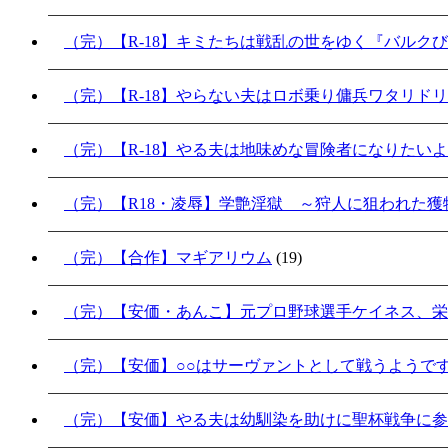
（完）【R-18】キミたちは戦乱の世をゆく『バルク
（完）【R-18】やらない夫はロボ乗り傭兵ワタリド
（完）【R-18】やる夫は地味めな冒険者になりたい
（完）【R18・凌辱】学艶淫獄 ～狩人に狙われた獲物
（完）【合作】マギアリウム
(19)
（完）【安価・あんこ】元プロ野球選手ケイネス、栄
（完）【安価】○○はサーヴァントとして戦うようで
（完）【安価】やる夫は幼馴染を助けに聖杯戦争に参加