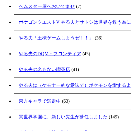
ベムスター屋へおいでませ
(7)
ポケゴンクエストV やる夫とサトシは世界を救う為
やる夫「王様ゲームしようぜ！！」
(36)
やる夫のDQM・フロンティア
(45)
やる夫の名もない喫茶店
(41)
やる夫は（ケモナー的な意味で）ポケモンを愛するよ
東方キャラで逃走中
(63)
異世界学園に、新しい先生が赴任しました
(149)