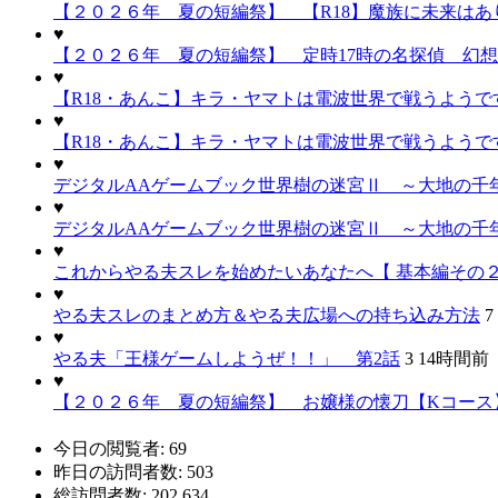
【２０２６年 夏の短編祭】 【R18】魔族に未来はあり
♥
【２０２６年 夏の短編祭】 定時17時の名探偵 幻
♥
【R18・あんこ】キラ・ヤマトは電波世界で戦うようで
♥
【R18・あんこ】キラ・ヤマトは電波世界で戦うようで
♥
デジタルAAゲームブック世界樹の迷宮Ⅱ ～大地の千年
♥
デジタルAAゲームブック世界樹の迷宮Ⅱ ～大地の千年
♥
これからやる夫スレを始めたいあなたへ【 基本編その２
♥
やる夫スレのまとめ方＆やる夫広場への持ち込み方法
7
♥
やる夫「王様ゲームしようぜ！！」 第2話
3
14時間前
♥
【２０２６年 夏の短編祭】 お嬢様の懐刀【Kコース
今日の閲覧者:
69
昨日の訪問者数:
503
総訪問者数:
202,634