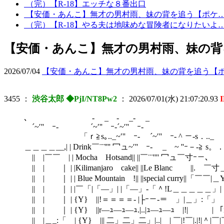
（完）【R-18】エッチな８番出口
【安価・あんこ】無才の男村雨、妹の背を追う【ポケ
（完）【R-18】やる夫は地味めな冒険者になりたいよ
【安価・あんこ】無才の男村雨、妹の背
2026/07/04
【安価・あんこ】無才の男村雨、妹の背を追う【
3455
：
渋谷太郎 ◆PjI/NT8Pw2
：
2026/07/01(水) 21:07:20.93
､ - _ - _-
´~′'' ｰ- ´~′'' ｰ-´~′'' 
「ｒ≧s｡.._~′'' ｰ- ´~′'' ｰ- ^
＿＿＿＿__,| | Drink￣¨¨'''' 冖ュ~′'' ｰ- 
|| |￣￣ | | Mocha Hotsand|| ||￣¨¨
|| | ｜ | |Kilimanjaro cake|| ||Le Bl
|| | ｜ | | Blue Mountain !|| ||special 
|| | ｜ | |￣「|「―」| |「―」-「＾!L＿＿＿＿＿」
|| | ｜ | {Y} ||!＝＝＝＝- |├ｰ－‐＝ 」|＿」:「」
|| | ｜ | {Y} ||r―ｭ―ｭ―ｭ.|..|ｭ―ｭ―ｭ |!|￣￣￣| 「i!|「
|| |＿_:「 | {Y} ||| 二」二」二」|..| | ￣|!￣|.|!|＾|￣|￣|