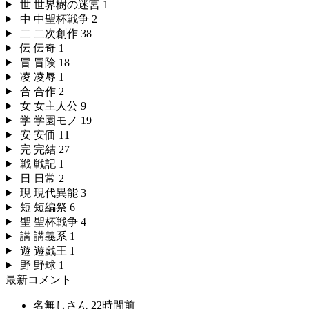
世
世界樹の迷宮
1
中
中聖杯戦争
2
二
二次創作
38
伝
伝奇
1
冒
冒険
18
凌
凌辱
1
合
合作
2
女
女主人公
9
学
学園モノ
19
安
安価
11
完
完結
27
戦
戦記
1
日
日常
2
現
現代異能
3
短
短編祭
6
聖
聖杯戦争
4
講
講義系
1
遊
遊戯王
1
野
野球
1
最新コメント
名無しさん
22時間前