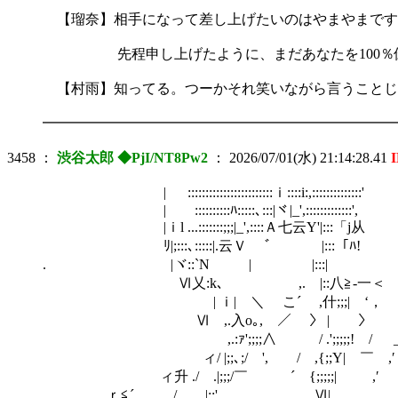
【瑠奈】相手になって差し上げたいのはやまやまです
先程申し上げたように、まだあなたを100％倒
【村雨】知ってる。つーかそれ笑いながら言うことじ
━━━━━━━━━━━━━━━━━━━━━━━━━
3458
：
渋谷太郎 ◆PjI/NT8Pw2
：
2026/07/01(水) 21:14:28.41
| ::::::::::::::::::::::::ｉ::::i:,::::::::::::::'
| ::::::::::ﾊ:::::､:::|ヾ|_',:::::::::::::',
|ｉl ...:::::::;;;|_',::::Ａ七云Y'|:::「j从
ﾘ|;:::､:::::|.云Ｖ ゛ |:::「ﾊ!
. |ヾ::`N | |:::|
Ⅵ乂:k､ ,. |::八≧‐一＜ y'””
| ｉ| ＼ こ´ ,什;;;| ‘， 
Ⅵ ,.入o｡, ／ 〉 | 〉 , :i |
,.:ｧ';;;;∧ / .';;;;;! / _. 
ィ/ |;;､;/ ', / ,{;;Y| ￣ ,′ , ..i:
ィ升 ./ .|;;;/￣ ´ {;;;;;| ,′ , .
. ｒ≦´ / |;;' . Ⅵ| , 