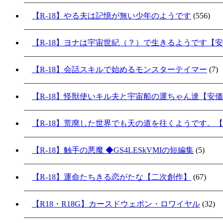
【R-18】やる夫は記憶が無い少年のようです
(556)
【R-18】ヨナは宇宙世紀（？）で生きるようです【
【R-18】会話スキルで始めるモンスターテイマー
(7)
【R-18】怪獣使いキル夫と宇宙船の運ちゃん達【安
【R-18】荒廃した世界でも天の道を往くようです。
【R-18】触手の悪魔 ◆GS4LESkVMIの短編集
(5)
【R-18】運命たちきる恋がたな【二次創作】
(67)
【R18・R18G】カースドウェポン・ロワイヤル
(32)