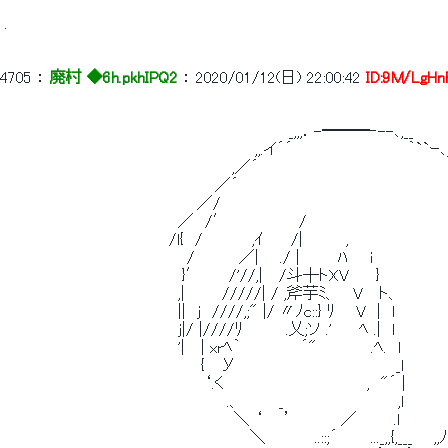
 . 
4705
 ： 
廃村 ◆6h.pkhIPQ2
 ： 
2020/01/12(日) 22:00:42
ID:9M/LgHn
 　　　　　　　　　　　　　　　　　　　　　 　 　 　 _,,,．-━━━‐--､,__ 
 　　　　　　　　　　　　　　　 　 　 　 　 　 ,,.イ´´　　　　　　　　　　 ｀``ｰ､
 　　　　　　　　　　 　 　 　 　 　 　 　 ,／´　　　　　　　　　　　　　　　　　
 　　　　　　　 　 　 　 　 　 　 　 　 ／´　　　　　　　　　　　 　 　 　 　 　 
 　　　　　　　　　　　　　　　　　 ／/　　　　　　　　　　　　　　　　　　　　　
 　　　　　　　　 　 　 　 　 　 ／　/′ 　 　　　　 /　 　 　 　　　　　　　 　
 　　　　　　　　　　　　　 　 /l{　/　　　　 ,ｲ　　 /|　　 　 ,　　　　　　 　 　
 　　　 　 　 　 　 　 　 　 　 　 /　　　　／| 　 ./ |　　　 ﾊ　　i　　　　　　　　
 　　　 　 　 　 　 　 　 　 　 　}′　 　/'//,|　 /斗┼トXV　　 }　　　　　
 　　　　　　　 　 　 　 　 　 　,| 　 　 /////| / ,斧芋ﾐ、　 V　 ト、 　 　 　 　
 　　　　　　　　 　 　 　 　 　 ||　j　////,;" |/ 〃ﾉc::} ﾘ 　 V　|　l
 　　　　　　　　 　 　 　 　 　 j|/ |////ﾘ　　 　 .乂;ソ .'　　 ﾍ .|　l 　 　 　 
 　　　　　　　　 　 　 　 　 　 '|　 | xrﾍ｀　　　　　 ´" 　　　　 .ﾍ.　ｌ　　　 　　'|
 　　　　　　　　　　　　　 　 　 　 {　 У　　　　　　　　　　　　　　 _ｌ　　 　 　 .|ﾄ
 　　　　　　 　 　 　 　 　 　 　 　 ‘.く　　　　　　　　　　　　　,　"´ |　　　　　/
 　　　　　　　　　　　 　 　 　 　 　 　 .、　　 　_　　　　　　　 　 　 ,l 　 　 　
 　　　　　　　　　　　　　　　　 　 　 　 ＼ ‘ 　 ’　　　　 ／ 　 　 .l　　 　　///
 　　　　　　　　　　　　　　　　 　 　 　 　 ＼　　　　 ..::;´　　　..._,,{,___ 　 ,,ﾉ