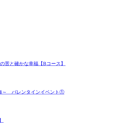
想の苦と確かな幸福【Bコース】
電脳の海～ バレンタインイベント①
】