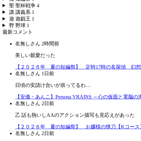
聖
聖杯戦争
4
講
講義系
1
遊
遊戯王
1
野
野球
1
最新コメント
名無しさん
2時間前
美しい親愛だった
【２０２６年 夏の短編祭】 定時17時の名探偵 幻
名無しさん
1日前
日頃の安請け合いが祟ってるわ…
【安価・あんこ】Persona VRAINS ～心の仮面と
名無しさん
2日前
乙 話も熱いしAAのアクション描写も見応えがあった
【２０２６年 夏の短編祭】 お嬢様の懐刀【Kコース
名無しさん
2日前