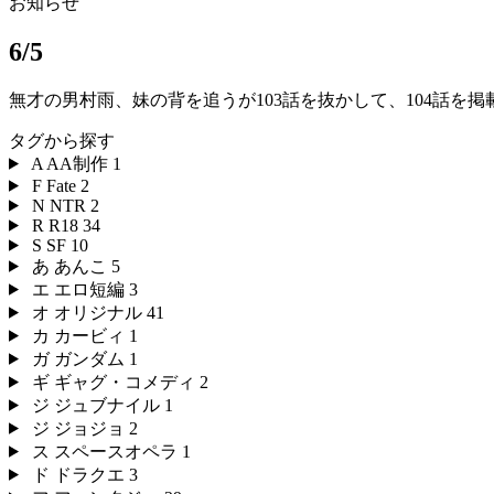
お知らせ
6/5
無才の男村雨、妹の背を追うが103話を抜かして、104話を
タグから探す
A
AA制作
1
F
Fate
2
N
NTR
2
R
R18
34
S
SF
10
あ
あんこ
5
エ
エロ短編
3
オ
オリジナル
41
カ
カービィ
1
ガ
ガンダム
1
ギ
ギャグ・コメディ
2
ジ
ジュブナイル
1
ジ
ジョジョ
2
ス
スペースオペラ
1
ド
ドラクエ
3