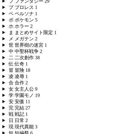
フ
ファンタジー
29
プ
プロレス
1
ペ
ペルソナ
1
ポ
ポケモン
5
ホ
ホラー
2
ま
まとめサイト限定
1
メ
メガテン
2
世
世界樹の迷宮
1
中
中聖杯戦争
2
二
二次創作
38
伝
伝奇
1
冒
冒険
18
凌
凌辱
1
合
合作
2
女
女主人公
9
学
学園モノ
19
安
安価
11
完
完結
27
戦
戦記
1
日
日常
2
現
現代異能
3
短
短編祭
6