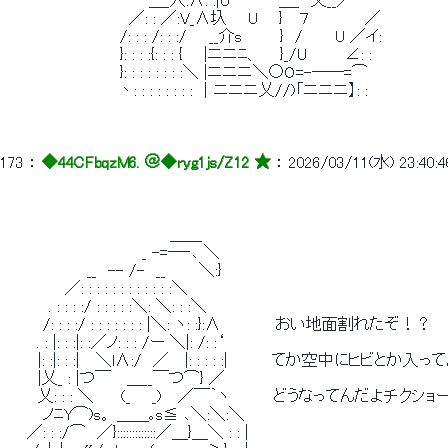
 　 　 　 　 　 　 　 　 　 ＿_人:∧: :|U　　　　 ＿_　乂__／ 
 　　　　　 　 　 　 　 ／: : ／:V_∧圦 　 U 　 } 　７　　　　　／ 
 　　　　　　　　　　 /: : : /: : :/　　__介s　　　 }　/　 　 U ／イ: 
 　　　　　　　　　　 }: : : :{: : : { 　 |ニニﾆ、 　 }_/U　　　 ∠: : 
 　　　　　　　　　　 }: : : : : : : :＼ |ニニニ＼○O=-──=⌒ 
 　　　　 　 　 　 　 丶: : : : : : : : ｜ニニニ乂//)「ニニニ】: : 
173
 ： 
◆44CFbqzM6. ＠
◆ryg1js/Z12 ★
 ： 
2026/03/11(水) 23:40:4
 　　　　　　　　　　　　　　　＿＿ 
 　　　　　　　　　　　　 _ -=─‐､ ＼ 
 　　　　　　　 __　-- /-　__　　　＼:} 
 　　　　　 ／: : : : : : : : : : : :＼ 
 　　　　. : : : :/ : : : : :＼: ＼: : :＼ 
 　　　 /: : : :/ : : : : : : : |＼: ヽ: :}:∧　　　　　おい地面割れたぞ！？ 
 　 　 . : |: : :|: :／ノ: : : /ー ＼|: /: :‘ 
 　　　|: :|: : :|　 ＼l∧:/　／　 |: : : : :|　　　　てか空中にヒビとか
 　　　|乂_ : |つ￣　 ＿__￣つ⌒} ／ 
 　　　乂: : : ＼　　 (_ 　 _)　 ／￣｀ヽ　　　　どうなってんだよチクシ
 　　　 ノﾆY⌒)s。 ＿＿｡s≦ ､＼:＼:＼ 
 　　／: : :/⌒　／}:::::::::::::／＿}＿＼ : : | 