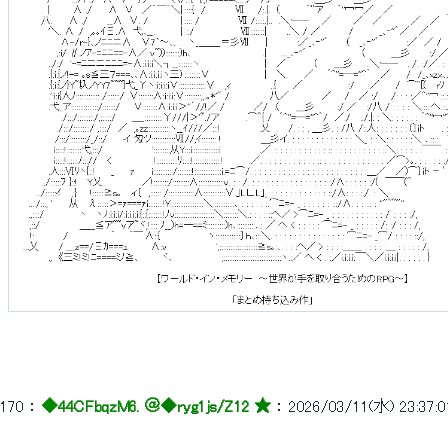
170
 ： 
◆44CFbqzM6. ＠
◆ryg1js/Z12 ★
 ： 
2026/03/11(水) 23:37:0