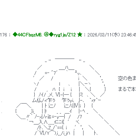
176
 ： 
◆44CFbqzM6. ＠
◆ryg1js/Z12 ★
 ： 
2026/03/11(水) 23:46:4
 　　　　　　　　　　　　　　　　＿＿＿＿ 
 　　　　　　　　　　　　　‐ ¨　　　　　 　 　 ¨ ‐ 
 　　　 　 　 　 　 　 ／　　　　　＿_ﾊ＿_　　　　 ＼ 
 　　　　　 　 　 　 /　　 =‐ ＾7′　 ｀　　㍉､　　 　 ＼ 
 　　　　　　　　　 ′ ／　　/　　　　　　　 i　＼　　 　‘，　　　　空の色ま
 　　　　　　　　　 ヽ/　　　　　　l　　 ､　　 |＼ｰヽ　　　‘， 
 　　　　　 　 　 　 /　　　, 　ﾊ　{　i 　 i. 　 | 　＼{　　　　｝　　　
 　　 　 　 　 　 　 }　ﾉｲ/ .メ、Ⅵ-{― {. 　 |ミ　､ ＼　 ／ 
 .　　　　　　 　 　厶仏/ィ乍ぅ　　乍ぅyi、 ,|-､　 `rｧ`ｰ 
 　　　 　／￣＼.　　 │ﾄ 辷ﾉ　　 辷ﾉｉ|Ⅳ|i　} 　 { 
 .　　 　 {　　　　_}i_　　| |!　 　 _ _　＿ｲ 　 |‐ﾍ _　 ＼ 
 　　　　 ＼___〃´ ﾉ‐x|ﾉr≧=‐y―}　/ 　 /7　　　 　 ＼ 
 　　　　　　　 ｀￢＿入∧____fﾆﾆ《　′　'く　　　　 　 　 ＼ 
 .　　　　　　　 　 　 /ﾄ､＼Z_/`=={. ｉ　　,′‘，　＼ 　 　 　 ＼ 
 　　　　　　　 　 　/´Ⅵ/Ｙ⌒),i__/i_jﾊ　|　　 |　　　ﾄ､　　　　　＼ 