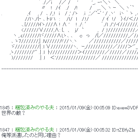
 　　　　　　　　　　　´ ./／ｉ　　/／ /　　'　　　　'_,. -‐＼ヽ　＼ 
 　　　　 　 　 　 　 　 〃　 !　/ｲ　 ./　 /!　　 　/　 _,..＼ ヽ ｰ　＼ ヽ｀`　
 .　　　　 　 　 ,ｲ　　, /　､ /,.!　ｉ　 / ,' /ゝ 　.i　,'／`-ﾞ ' / ,ヽ'　 iヽ ｀ ゝ ,
 　　　　　 　 //lヽ./{‐ ､ トlハ　: 　 /ｌ/　l　 /.!/　 　 　/ ｲ　!/
 　　　　 　 ､.{/////lｲゝ///∧ ! ∧ ' 　 ! ./: ′ 　 　 ´./l ./'/イ//////
 　　　　 　 <//////∨////,∧: {、 、　ｊ/　`　　　　,　/ ,!///
 　　　 ヽ ,.ｨ///////lヾ/////∧l,ゝ､ ､　　ｃ　っ 　/{／//////////,／/
 　 　 ､ ゝ7///////,| .lV//////!'//ヽ.ヽ　　　 ／///////////／//
 　　　ゞ//////////| .l ∨/////////ヽ、 ｰ,///////////／////＞'"__
 　　 ,ゝ////////'" .| .l　ﾄ///////////＞ｲ////////／/////／////
 　　　)//////// 　 .| .ｌ　 ＜'////////////////／ /////////////
 -------------------------------------------------------
1845
 ： 
梱包済みのやる夫
 ： 
2015/01/09(金) 00:05:09
ID:exew3VD
 世界の敵？ 
1847
 ： 
梱包済みのやる夫
 ： 
2015/01/09(金) 00:05:32
ID:tZBfyZIs
 俺等派遣したのと同じ理由？ 