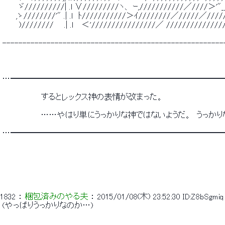
 　　　ゞ//////////| .l ∨/////////ヽ、 ｰ,///////////／////＞'"__
 　　 ,ゝ////////'" .| .l　ﾄ///////////＞ｲ////////／/////／////
 　　　)//////// 　 .| .ｌ　 ＜'////////////////／ /////////////
 -------------------------------------------------------
 …━━━━━━━━━━━━━━━━━━━━━━━━━━
 　　　　　　　するとレックス神の表情が改まった。 
 　　　　　　　……やはり単にうっかりな神ではないようだ。　うっかり
 …━━━━━━━━━━━━━━━━━━━━━━━━━━
1832
 ： 
梱包済みのやる夫
 ： 
2015/01/08(木) 23:52:30
ID:Z8bSgmiq
 (やっぱりうっかりなのか…) 