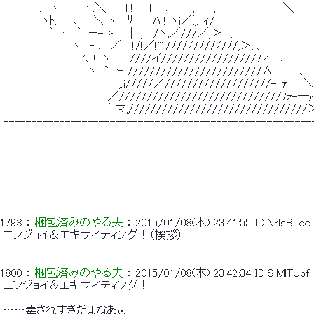
 　　　　 ､　ヽ　　　丶.＼　　 l !　　l　 !､　 　 ,　　 ,　 　 　 　 　 　 ＼ 
 　　　 　 ヽﾄ、 　､ 　 ＼ ヽ　 ﾘ　i　!ﾊ ! ヽi／{,. ィ/ 
 　 　 　 　 ｀ 丶　｀i ー- ゝ 　 |　,　!/ヽ,／///／,＞　、　　　　　　　　　　
 　　　　　　　 　 ヽ -‐ 、 ／　 !/!／!'"/////////////,＞,.､ 　 　 　 　 
 　　　　　　 　 　 　'､ !. ヽ　　 ////イ/////////////////7ィ　 ､　　 　 
 　　　　　　　　　　　ヽ　`　ｰ ////////////////////////∧ 　 　 ､ 
 　　　　　　　　　　　　　　　,.i/////／///////////////////-‐ｧ　　
 .　　　　　　　 　 　 　 　 ／/////////////////////////////7z-―ｧ
 　　　　　　　　　　　　　 ｀ マ,///////////////////////////////
 -------------------------------------------------------
1798
 ： 
梱包済みのやる夫
 ： 
2015/01/08(木) 23:41:55
ID:NrIsBTcc
 エンジョイ＆エキサイティング！（挨拶） 
1800
 ： 
梱包済みのやる夫
 ： 
2015/01/08(木) 23:42:34
ID:SiMlTUpf
 エンジョイ＆エキサイティング！ 
 ……毒されすぎだよなあｗ 