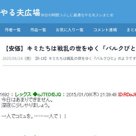
やる夫広場
休日の時間つぶしに最適なやる夫スレまとめ
作者一覧
作品一覧
お気に入り一覧
コメント連絡
まと
【安価】キミたちは戦乱の世をゆく『バルクびと
2025/06/24
（完）【R-18】キミたちは戦乱の世をゆく『バルクびと』のようで
1692
 ： 
レックス ◆cJTf.Of2JQ
 ： 
2015/01/08(木) 21:39:49
ID:RDoJ
 今日はあまりできません。 
 深夜に少しやりましょう。 
 一人でコミュを。……一人で！！ 