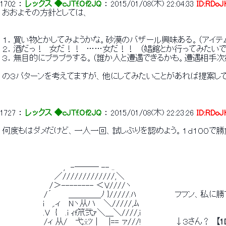
1702
 ： 
レックス ◆cJTf.Of2JQ
 ： 
2015/01/08(木) 22:04:33
ID:RDoJ
 おおよその方針としては、 
 １．買い物とかしてみようかな。砂漠のバザール興味ある。（アイテム
 ２．酒だっ！　女だ！！　……女だ！！　（娼館とか行ってみたいで
 ３．無目的にブラブラする。（誰か人と遭遇できるかも。遭遇相手次
 の３パターンを考えてますが、他にしてみたいことがあれば提案して
1727
 ： 
レックス ◆cJTf.Of2JQ
 ： 
2015/01/08(木) 22:23:26
ID:RDoJ
 何度もはダメだけど、一人一回、試しぶりを認めよう。１ｄ１００で勝
 　　　　　　　　　　　,　-――― -- .. 
 　　　　　　 　 　 ／/////////////,＼ 
 　　　　　　　　 /＞-------- ＜V////ヽ 
 　　　　　　　 /´　　　＿＿＿＿ﾉ }/////.ﾊ　　　　　　　フフン、私
 　 　 　 　 　 i　 ,.ィ　 Nヽ从ハ　 ＼/////,ﾑ 
 　　　　 　 　 .V　{　 .i ｨf笊弐ｧ＼＿＼////,i 
 　　　　　　　 /ィ 从/　 弋:i:ﾂ |　　|== ァ///!　　　　　　↓３さん？　
【1