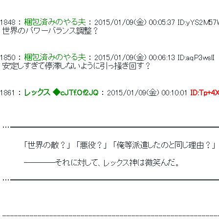
1848
 ： 
梱包済みのやる夫
 ： 
2015/01/09(金) 00:05:37
ID:yYS2M57
 世界のパワーバランス調整？ 
1850
 ： 
梱包済みのやる夫
 ： 
2015/01/09(金) 00:06:13
ID:aqP3wslI
 安定しすぎて停滞しないように引っ掻き回す？ 
1861
 ： 
レックス ◆cJTf.Of2JQ
 ： 
2015/01/09(金) 00:10:01
ID:Tp+4
 …━━━━━━━━━━━━━━━━━━━━━━━━━━
 　　　　「世界の敵？」　「悪役？」　「俺等派遣したのと同じ理由？」
 　　　　――――それに対して、レックス神は微笑んだ。 
 …━━━━━━━━━━━━━━━━━━━━━━━━━━
 -------------------------------------------------------