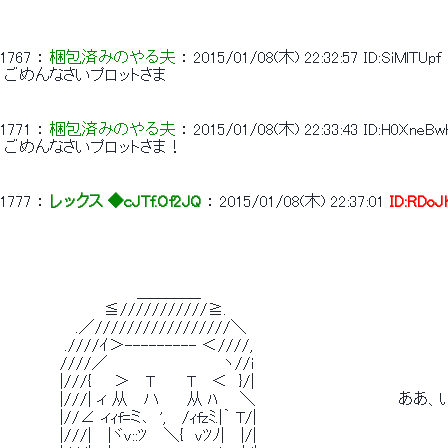
1767
 ： 
梱包済みのやる夫
 ： 
2015/01/08(木) 22:32:57
ID:SiMlTUpf
 ごめんなさいプロットさま 
1771
 ： 
梱包済みのやる夫
 ： 
2015/01/08(木) 22:33:43
ID:H0XneBw
 ごめんなさいプロットさま！ 
1777
 ： 
レックス ◆cJTf.Of2JQ
 ： 
2015/01/08(木) 22:37:01
ID:RDoJ
 　　　　　　　　　　　　＿＿＿＿ 
 　　　　　　　　　≦///////////≧. 
 　　　　　　 .／/////////////////＼ 
 　　　　　 .////ｲ＞--------- ＜////, 
 　　　　　////／　　　　　　　　　　 ヽ//i 
 　　　　　|///{　　＞ 　T　 　 T　 ＜　}/| 
 　　　　　|///| ィ 从　 ハ　　 从 ﾊ　　＼　　　　　　　　　　　　　
 　　　　　|//∠ ィｨf=ミ､　',　 /ｨfzﾐ.|｀ T/| 
 　　　　　|///| 　|ヾv::ﾂ　 ＼{　vﾂﾉ| 　|/| 