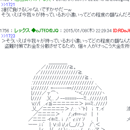
>>1721
 3割で負けるじゃないですかやだーｗ 
 そういえば今我々が持っているお小遣いってどの程度の額なんだろ
1756
 ： 
レックス ◆cJTf.Of2JQ
 ： 
2015/01/08(木) 22:29:34
ID:RDoJ
>>1723
 ＞そういえば今我々が持っているお小遣いってどの程度の額なんだ
 　盗難対策でお金を分散させてるため、個々人がけっこう大金を所
 　　　　　　　　　　 　 　 　 ＿＿＿＿ 
 　　　　　　　　　　　　 ／//////////≧。 
 　　　　　　 　 　 　 ／////////////////≧. 
 　　　　　　　　　　//////////////////////≧ ､ 
 　　　　　　　　　 .'////////////////////////// ､ 
 　　　　　 　 　 　i///////. =------==///////////＼ 
 　　　　　　 　 　 |////／γ⌒ヽ　　　 　 `''＜////////ヽ 
 　　　 　 　 　 　 {////　 .乂... ノ --=====---ミ.､///////} 
 　　　　　　　　　 V//{　..ィ≦ニニニニニニ＞ i==ミ､////ﾉ 
 　　　　　　 　 　 .乂_／ニニニニニ＞ /: : ヽ`ト}　 i　Ｔ..イ
 　　　　　　　　　　／ニニニニ＞ ´ 　/:,ｨf==-x.!　 | 　! 
 　　　　　　　　 ／ニニニ イf=ミ､ i　/:" ｨ::i:Y ｿ　　, 　|　　　
 　　　　　 　 　 ー― .i i´ 　|: V::i:} i/,ｨ〈＿//__〉　 /`:.＜ 