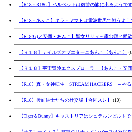
【R18・R18G】ベルベットは復讐の旅に出るようで
【R18・あんこ】キラ・ヤマトは電波世界で戦うよ
【R18(G)／安価・あんこ】聖女リリィ～露出癖と愛
【Ｒ１８】テイルズオブエターニあんこ【あんこ】
(6
【Ｒ１８】宇宙冒険エクスプローラー【あんこ・安価
【R18】真・女神転生 STREAM HACKERS 
【R18】覆面紳士たちの社交場【合同スレ】
(10)
【Tiger＆Bunny】キャストリアはシュテルンビル
【サモンナイト３】貧乳のリナ・インバースは家庭教