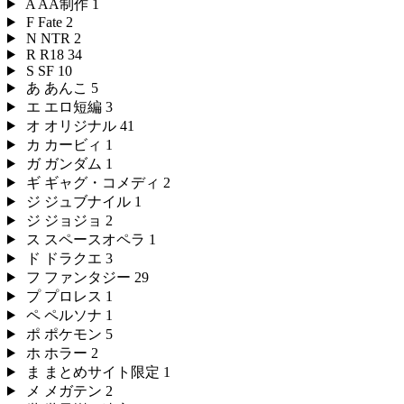
A
AA制作
1
F
Fate
2
N
NTR
2
R
R18
34
S
SF
10
あ
あんこ
5
エ
エロ短編
3
オ
オリジナル
41
カ
カービィ
1
ガ
ガンダム
1
ギ
ギャグ・コメディ
2
ジ
ジュブナイル
1
ジ
ジョジョ
2
ス
スペースオペラ
1
ド
ドラクエ
3
フ
ファンタジー
29
プ
プロレス
1
ペ
ペルソナ
1
ポ
ポケモン
5
ホ
ホラー
2
ま
まとめサイト限定
1
メ
メガテン
2