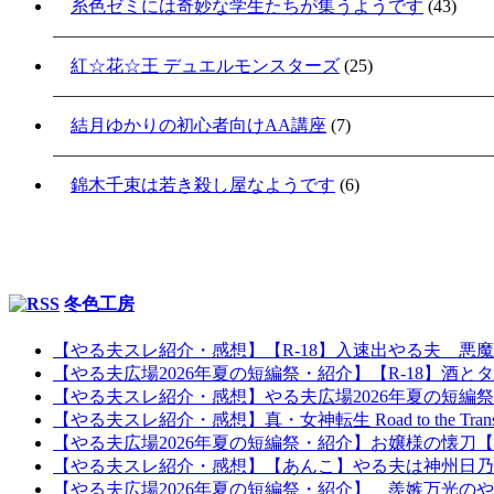
糸色ゼミには奇妙な学生たちが集うようです
(43)
紅☆花☆王 デュエルモンスターズ
(25)
結月ゆかりの初心者向けAA講座
(7)
錦木千束は若き殺し屋なようです
(6)
冬色工房
【やる夫スレ紹介・感想】【R-18】入速出やる夫 悪
【やる夫広場2026年夏の短編祭・紹介】【R-18】酒とタ
【やる夫スレ紹介・感想】やる夫広場2026年夏の短編
【やる夫スレ紹介・感想】真・女神転生 Road to the Tr
【やる夫広場2026年夏の短編祭・紹介】お嬢様の懐
【やる夫スレ紹介・感想】【あんこ】やる夫は神州日乃本を
【やる夫広場2026年夏の短編祭・紹介】 羨嫉万光の