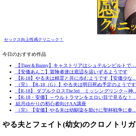
セックス向上性感クリニック！
今日のおすすめ作品
【Tiger＆Bunny】キャストリアはシュテルンビルトで…
【安価あんこ】冒険者達は底辺を這いずるようです
【R-18】やる夫は精霊と共に歩むようです【安価少な
（完）【R-18（G）】やる夫は明日死ぬ予定のようで
【R-18】 ダブルクロスThe3rd ミッシングリンク～神
【R-18・安価】～ウルトラマンをエロい目で見るな！
結月ゆかりの初心者向けAA講座
（完）【安価】やる夫は幼馴染を助けに聖杯戦争に参
やる夫とフェイト(幼女)のクロノトリ