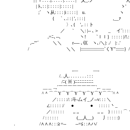
| | ｌ: : : :|: : : : : |: : : : : | 乂_.ノ ん｝ .'
| ﾄ､: : |: : : : : |: : : : : | 
;´ ヽ从: : : : |i : : : : | u. ヽ {: :
{ ｀､.: : | ', : : : | ,_
〉､{ ',. : : ト ＜´: : 
／ ｀ ＼: |‐- ､＞ _ イ´: : : : : : :
,=ﾆ､‐-､ ヽ! `ｌｌ｝: : : : : |/!.: : /|: 
,-‐'"´ ＼＼ r‐‐-- ､巛 ヽ､/＼|: ./ |: .′
/ ＼＼ |::::::::::::::::::::`くY":::::::｝/
-― ―-
/. .人. . . . . . . . : : :
/ﾆ( ※ )ﾆﾆﾆﾆﾆﾆﾆﾆ
__＿ ..,´￣￣￣￣￣￣￣￣`,.. ＿__
^＾⌒⌒Y⌒Y⌒Y⌒Y⌒Y⌒Y⌒⌒`^＾
／: : : : :/: :斗‐厶イ_ノ‐-v: : : ＼
∠: : : : : :/ ● ● : : : : 
／: : : : : :ゝ ,, ,, ,, ,, } : : : : : ⌒
/ : : : : : :ゞ (__人__) 
. /∧∧∧: : :≧=
＜ はぁあ