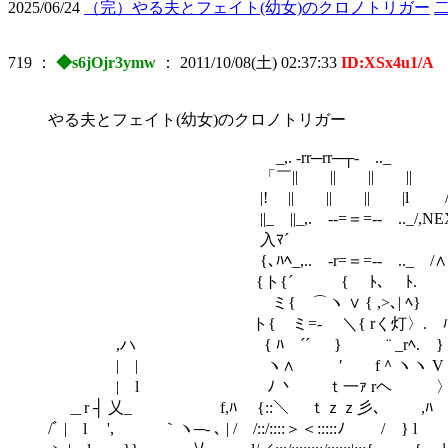
2025/06/24
（完）やる夫とフェイト(幼女)のクロノトリガー
719
：
◆s6jOjr3ymw
：
2011/10/08(土) 02:37:33
ID:XSx4u1/A
やる夫とフェイト(幼女)のクロノトリガー
_,. -rr─rr─┬- .._
「￣|| || || || /＞ｘ 
|! || || || |l /の/
||_ ||_,. -‐=＝=‐- .._/,N
入ﾏ´ ｀ </
{､ﾊﾍ_,.. -r=＝=‐- .._
{ト{´ { ﾄ､ ﾄ. ｀
ミ{ ⌒ヽ ∨ { ,>､| ﾍ} 
ト{ ミ=- ＼{ rく灯〉. ﾊ
,ハ { ﾊ ´´ } ¨ _rﾍ. } 
| | ヽ∧ ′ f＾ヽヽ V 
| l ﾉ 丶 ｔ一ｧ rヘ 〉 
＿r ┤ 乂_ f,ﾊ {::＼ ｔｚｚ彡､ ,ﾊ 
/ﾞ | l ', ｀ヽ─- ､ | / /::/::::＞＜: