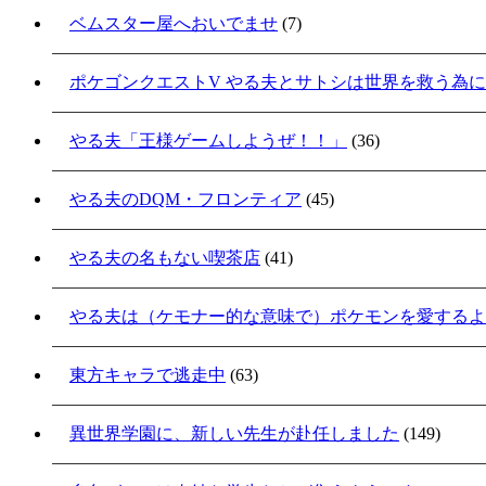
ベムスター屋へおいでませ
(7)
ポケゴンクエストV やる夫とサトシは世界を救う為
やる夫「王様ゲームしようぜ！！」
(36)
やる夫のDQM・フロンティア
(45)
やる夫の名もない喫茶店
(41)
やる夫は（ケモナー的な意味で）ポケモンを愛するよ
東方キャラで逃走中
(63)
異世界学園に、新しい先生が赴任しました
(149)