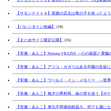
【サモンナイト４】宿屋の店主は竜の子を拾ったよう
【バレンタイン短編】
(18)
【まとめサイト限定公開】
(16)
【安価・あんこ】Persona VRAINS ～心の仮面と電
【安価・あんこ】アツコ・カガリはある学園の生徒に
【安価・あんこ】ワールド・イン・メモリー ～世界
【安価・あんこ】無才の男村雨、妹の背を追う【ポケ
【安価・あんこ】身元不明者狛枝凪斗、何でも屋にな