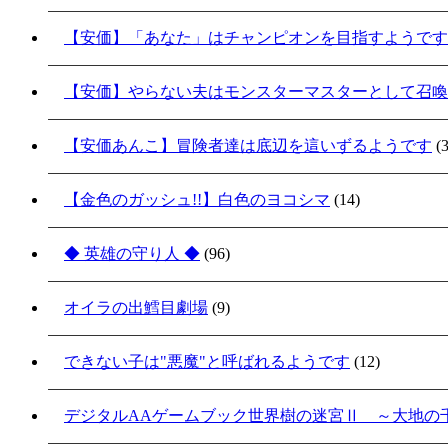
【安価】「あなた」はチャンピオンを目指すようです
【安価】やらない夫はモンスターマスターとして召喚
【安価あんこ】冒険者達は底辺を這いずるようです
(3
【金色のガッシュ!!】白色のヨコシマ
(14)
◆ 英雄の守り人 ◆
(96)
オイラの出鱈目劇場
(9)
できない子は"悪魔"と呼ばれるようです
(12)
デジタルAAゲームブック世界樹の迷宮Ⅱ ～大地の