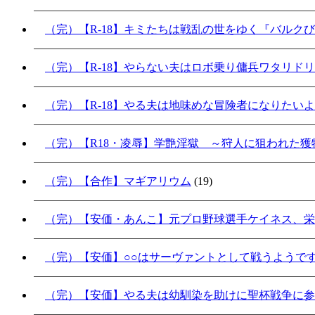
（完）【R-18】キミたちは戦乱の世をゆく『バルク
（完）【R-18】やらない夫はロボ乗り傭兵ワタリド
（完）【R-18】やる夫は地味めな冒険者になりたい
（完）【R18・凌辱】学艶淫獄 ～狩人に狙われた獲物
（完）【合作】マギアリウム
(19)
（完）【安価・あんこ】元プロ野球選手ケイネス、栄
（完）【安価】○○はサーヴァントとして戦うようで
（完）【安価】やる夫は幼馴染を助けに聖杯戦争に参加