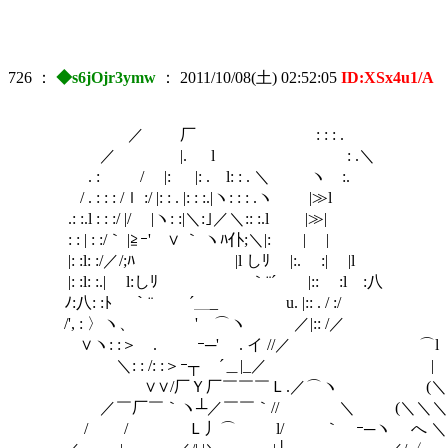
<
／＾Y￣∨￣∨
726
：
◆s6jOjr3ymw
：
2011/10/08(土) 02:52:05
ID:XSx4u1/A
／ 厂 : : : .
／ |. l : .＼
. : / |: |: . l: : . ＼ ヽ :.
/ . : : : /ｌ :/ |: : . |: : :.|ヽ: : : .ヽ |≫l
.: :.l : : :/ |/ |ヽ: :|＼:｣／＼
: : | : :/｀ |≧ｰ' ∨ ｀ ヽﾊ仆;＼|: | |
|: :l: :/／/;ﾊ |l しﾘ |:.
|: :l: :.| l:しﾘ ｀¨´ |:: :l :八
ﾉ:八: :ﾄ ｀¨ ´＿_ u. |:: 
/', : 〉ヽ、 ' ⌒ヽ ／|:: /
∨ヽ: :＞ . ｰ─' . イ //／ ⌒l
＼: : /: :＞ｰ┬ ´＿|_／ | (＼
∨∨/厂Ｙ厂￣￣￣Ｌ.／⌒ヽ (＼ ヽ
／￣厂￣｀ヽ┴／￣￣｀// ＼ (＼＼＼〉
/ / Ｌ丿⌒ l/ ｀ ｰ─ヽ へ ＼