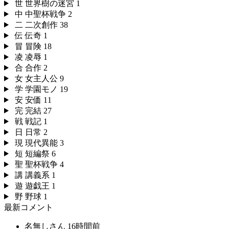
世
世界樹の迷宮
1
中
中聖杯戦争
2
二
二次創作
38
伝
伝奇
1
冒
冒険
18
凌
凌辱
1
合
合作
2
女
女主人公
9
学
学園モノ
19
安
安価
11
完
完結
27
戦
戦記
1
日
日常
2
現
現代異能
3
短
短編祭
6
聖
聖杯戦争
4
講
講義系
1
遊
遊戯王
1
野
野球
1
最新コメント
名無しさん
16時間前