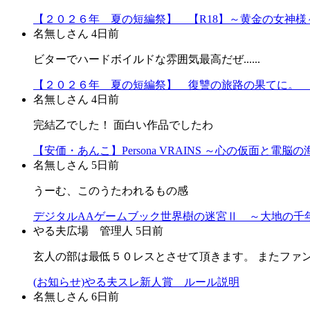
【２０２６年 夏の短編祭】 【R18】～黄金の女神様～
名無しさん
4日前
ビターでハードボイルドな雰囲気最高だぜ......
【２０２６年 夏の短編祭】 復讐の旅路の果てに。 
名無しさん
4日前
完結乙でした！ 面白い作品でしたわ
【安価・あんこ】Persona VRAINS ～心の仮面と電脳
名無しさん
5日前
うーむ、このうたわれるもの感
デジタルAAゲームブック世界樹の迷宮Ⅱ ～大地の千年
やる夫広場 管理人
5日前
玄人の部は最低５０レスとさせて頂きます。 またファ
(お知らせ)やる夫スレ新人賞 ルール説明
名無しさん
6日前