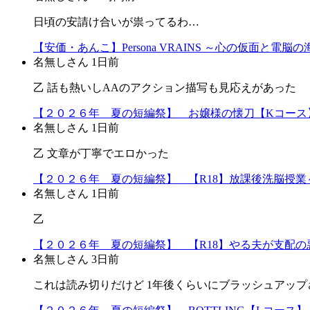
日頃の安請け合いが祟ってるわ…
【安価・あんこ】Persona VRAINS ～心の仮面と
名無しさん
1日前
乙 話も熱いしAAのアクション描写も見応えがあった
【２０２６年 夏の短編祭】 お嬢様の懐刀【Kコース
名無しさん
1日前
乙 文章が丁寧でエロかった
【２０２６年 夏の短編祭】 【R18】放課後洗脳授業～
名無しさん
1日前
乙
【２０２６年 夏の短編祭】 【R18】やる夫が支配の悪
名無しさん
3日前
これは読み切りだけど 1年後くらいにブラッシュアップ