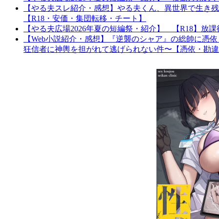
【やる夫スレ紹介・感想】やる夫くん、異世界で生き残
【R18・安価・集団転移・チート】
【やる夫広場2026年夏の短編祭・紹介】 【R18】
【Web小説紹介・感想】『逆襲のシャア』の総帥に憑
狂信者に神輿を担がれて逃げられない件〜【憑依・勘違