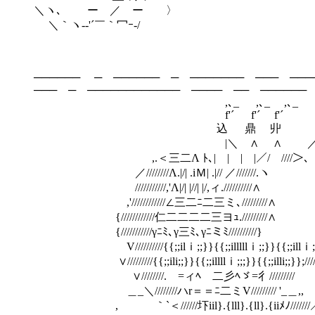
＼ヽ､ ー ／ ー 〉
＼｀ヽ-‐'´￣｀冖ｰ-/
────── ─ ────── ─ ─────── ─── ───
─── ─ ──────────── ──── ── ──────
,､_ ,､_ ,､_ ,
f'´ f'´ f'´ f'
込 鼎 丱 
|＼ ∧ ∧ ／|
,.＜三二Λ ﾄ､| | | |／/ ////＞、
／////////Λ.|/| .iＭ| .|// ／///////.ヽ
///////////,'Λ|/| |//| |/,ィ.//////////∧
,'////////////∠三二ﾆ二三ミ､/////////∧
{////////////仁二二二二三ヨｭ./////////∧
{///////////γﾆﾐ､γ三ﾐ､γﾆミﾐ//////////}
V//////////{{;;ilｉ;;}}{{;;illlllｉ;;}}{{;;illｉ;;}}//
∨/////////{{;;ili;;}}{{;;illllｉ;;;}}{{;;illi;;}};//////
∨////////.ゞ=ィﾍゞ二彡ﾍゞ=彳/////////
＿_＼////////ハr＝＝ﾆ二ミV///////// '_＿,,
, ゝ ｀`＜//////圷iil}.{lll}.{ll}.{iiﾒﾉ//////