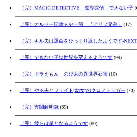
（完）MAGIC DETECTIVE 魔導探偵 できない子
(
（完）オルドー国偉人史一節 『アリフ兄弟』
(17)
（完）キル夫は運命をひっくり返したようです-NEXT S
（完）できない子は世界を変えるようです
(99)
（完）ドラえもん のび太の異世界召喚
(10)
（完）やる夫とフェイト(幼女)のクロノトリガー
(70)
（完）宵闇解明録
(69)
（完）彼らは星となるようです
(80)