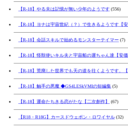
【R-18】やる夫は記憶が無い少年のようです
(556)
【R-18】ヨナは宇宙世紀（？）で生きるようです【
【R-18】会話スキルで始めるモンスターテイマー
(7)
【R-18】怪獣使いキル夫と宇宙船の運ちゃん達【安
【R-18】荒廃した世界でも天の道を往くようです。
【R-18】触手の悪魔 ◆GS4LESkVMIの短編集
(5)
【R-18】運命たちきる恋がたな【二次創作】
(67)
【R18・R18G】カースドウェポン・ロワイヤル
(32)