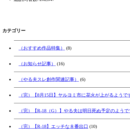
カテゴリー
（おすすめ作品特集）
(8)
（お知らせ記事）
(16)
（やる夫スレ創作関連記事）
(6)
（完）【8月15日】ヤルヨミ市に花火が上がるようで
（完）【R-18（G）】やる夫は明日死ぬ予定のよう
（完）【R-18】エッチな８番出口
(10)