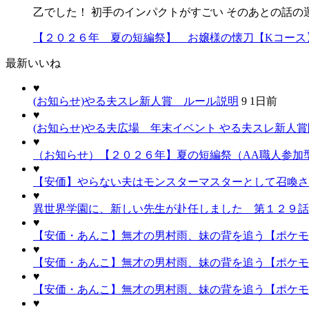
乙でした！ 初手のインパクトがすごい そのあとの話の
【２０２６年 夏の短編祭】 お嬢様の懐刀【Kコース
最新いいね
♥
(お知らせ)やる夫スレ新人賞 ルール説明
9
1日前
♥
(お知らせ)やる夫広場 年末イベント やる夫スレ新人
♥
（お知らせ）【２０２６年】夏の短編祭（AA職人参加
♥
【安価】やらない夫はモンスターマスターとして召喚され
♥
異世界学園に、新しい先生が赴任しました 第１２９話
♥
【安価・あんこ】無才の男村雨、妹の背を追う【ポケモン
♥
【安価・あんこ】無才の男村雨、妹の背を追う【ポケモン
♥
【安価・あんこ】無才の男村雨、妹の背を追う【ポケモ
♥