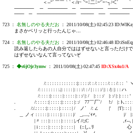
＜-‐''´ ￣￣｀`＜//rｰ `'=ﾆ二ﾆ='´=ｰ┐/＜´￣￣｀
────── ─ ────── ─ ─────── ─── ───
─── ─ ──────────── ──── ── ──────
723
：
名無しのやる夫だお
：
2011/10/08(土) 02:45:23
ID:WIKa
まさかベリッと行ったんじゃ…
724
：
名無しのやる夫だお
：
2011/10/08(土) 02:46:48
ID:iSnEq
読み返したらあの人自分でははずせないと言っただけで
はずせないなんて言ってないぞ
725
：
◆s6jOjr3ymw
：
2011/10/08(土) 02:47:45
ID:XSx4u1/A
/: : : : : : : : : : : : : :|: : : : :/: : /: : : : : /: : : /: : : ｀
/: : : : : : : : :.|: : : : : |: : : :/: : / | : : : :/ |: : /|: |: : : ハ
/: : : : :|: : : : : |: : : : : |: : :/ |: / |: : : :/ |: :/ |: |: : : : 
. /: : : : : :| : : : : :|: : : : : |: :/ 77￣厂`/ !:/ |: ﾄ､: : :
. /:/.: : : : :|: : : : : |: : : : : | / ノ´ /: ∠ |' |'Γ|: : :
＿ ノィ : : : : : |: : : : : |: : : : : |/ _,....,'ｨ≠, |
|〃 : : : |: : : : : |: : : : : |,イ//;;C ,ｨ‐-, |: ,
| i : : : : |: : : : : |: : : : : | {::し､ﾘ 心 /