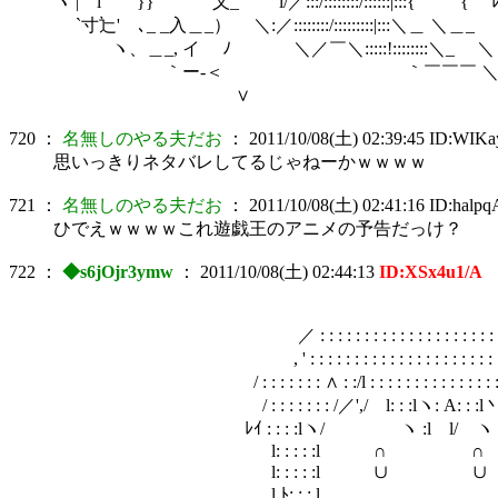
ヽ | l }} 乂_ l/／:::/::::::::/::::::|:::{ { ﾚ
`寸辷' ､_ _入＿_） ＼:／::::::::/:::::::::|:
ヽ、＿_, イ ﾉ ＼／￣＼:::::!::::::::＼_ ＼
｀ー‐＜ ｀￣￣￣ ＼ <｀:..､ 
∨ ＼＼:::＼
720
：
名無しのやる夫だお
：
2011/10/08(土) 02:39:45
ID:WIKa
思いっきりネタバレしてるじゃねーかｗｗｗｗ
721
：
名無しのやる夫だお
：
2011/10/08(土) 02:41:16
ID:halpq
ひでえｗｗｗｗこれ遊戯王のアニメの予告だっけ？
722
：
◆s6jOjr3ymw
：
2011/10/08(土) 02:44:13
ID:XSx4u1/A
／ : : : : : : : : : : : : : : : : : : : : 
, ' : : : : : : : : : : : : : : : : : : : : : : : 
/ : : : : : : : ∧ : :/l : : : : : : : : : : : : : : 
/ : : : : : : : /／',/ l: : :lヽ: A: : :l丶: : : :
ﾚｲ : : : :lヽ/ ヽ :l l/ ヽ l丶l : : : 
l: : : : :l ∩ ∩ l: : : : 
l: : : : :l ∪ ∪ ﾘ : : :
l ﾄ; : : l l : :