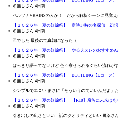
【２０２６年 夏の短編祭】 BOTTLING【Lコース】
名無しさん
4日前
ペルソナVRAINSの人か！ だから解析シーンに見覚えか
【２０２６年 夏の短編祭】 定時17時の名探偵 幻
名無しさん
4日前
乙でした 最後ので真顔になった（
【２０２６年 夏の短編祭】 やる夫スレのおすすめA
名無しさん
4日前
はっきり語ってないけど 色々察せられるぐらい流れが
【２０２６年 夏の短編祭】 BOTTLING【Lコース】
名無しさん
4日前
シンプルでエロい まさに「そういうのでいいんだよ」だよ
【２０２６年 夏の短編祭】 【R18】魔族に未来はあり
名無しさん
4日前
引き出しの広さといい 話のクオリティといい 胃薬さ