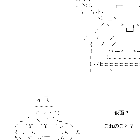
l | ヽ: :', ┌─┐ u. ∧:
',l ' ; :ト､ └─┘ ＜
ヽl ＿＞ ≦ /:
／ヽ ＞┌─┐＜/／￣＼
, ' ｀ー―└─┘―― ´ 
, ' / ／ ＼ ＼ ' ,
{ ノ ／ ＼ 
{ /＞-‐-＜＿_＞-‐-＜
l 〈::::::::::::::::::::::::::::::::::::
l, - ‐´l:::::::::::::::::::::::::::::::::::::::
l lヽ::::::::::::::::::::::::::::::::
＿
σ λ
～～～～
(´・ω・｀) 仮面？
_, ‐'´ ＼ / `ｰ､_
/ '￣｀Y´￣｀Y´￣｀レ⌒ヽ これのこと？
{ ､ ﾉ､ | _,,ﾑ,_ ﾉl
'い ヾ`ー～'´￣__っ八 ﾉ