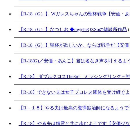
【R-18（G）】 Wガレスちゃんの聖杯戦争【安価・
【R-18（G）】なつしお ◆myjeheQZSoの雑談所作品
(
【R-18（G）】聖杯が欲しいか、ならば戦争だ【安
【R-18(G)／安価・あんこ】君は名なき声を叶える
【R-18】 ダブルクロスThe3rd ミッシングリンク
【R-18】できない夫は女子プロレス団体を受け継ぐ
【R－１８】やる夫は最高の魔導鍛治師になるようで
【R-18】やる夫は精霊と共に歩むようです【安価少