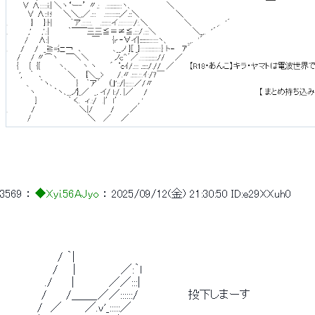
3569
 ： 
◆Xyi.56AJyo
 ： 
2025/09/12(金) 21:30:50
ID:e29XXuh0
 　　　　　　　/ ｀| 
 　　　 　 　 / 　 |　 　 　 　 ／:｀l 
 　　 　 　 ./　　 |　　　　 ／／:::| 
 　　　 　 /　　 /＿＿_／／::::::/　　　　　　 投下しまーす 
 　 　 　 /　／　　　／.v'_:::::／ 