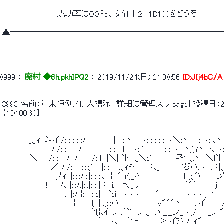
 　　　　　　　　　　成功率は０８％。安価↓２　1D100をどうぞ 
 ▲──────────────────────────
8999
 ： 
廃村 ◆6h.pkhIPQ2
 ： 
2019/11/24(日) 21:38:56
ID:JIj4bC/A
 8993 名前：年末恒例スレ大掃除　詳細は管理スレ[sage] 投稿日：2019/11/2
 【1D100:60】 
 　　＼　 _,_ィ´斗イ:/: : : : :/: : : : : |: :|　l:|ヽ: :.lヽ: : : : : ヽ＼:ヽ＼ : 
 　　　 ＼　　　　/:/: :／: /: : ／: : |:: :|　l|　ヽ: '､ ＼: ､: : ヽ　ヽ;',ｨヽ: ﾄ､:ヽ: 
 　　　　　＼　　/: :／/: /: ／:/: l: :|＼| `ト.､,_＼:.'､　＼＼孑'´,,,ヽ　＼l`ﾄ､ヽ:
 　　　　　　 .＼|:／ /:/:／::::::;': : :|: :|　 .,,ィfト､　 ヾ､_　　　　'ぢバ.ヽ　.ヾ|
 　　　　　　　　|＼,ﾉィ´|:::::/:::|: : :l､|､{　" r';_;ﾊ　　　　　　　　l-;;;")　　　,メ
 　　　　　　　　!　´.ｿ､ |:::/.|:|.|: : |ヾ.､i. 　弋_リ　　　　　　　　 `"´
 　　　　　　　　　　　 .｀|:/ {:| .l; :.|　|`:.i　ヽヽヽ　　　"　　　　 ヽヽヽ ,　'　　j:
 　　　　　　　　　　　　 .l{　＼ l; :| .j:::ハ　　　　　　　v'"""ヽ　　 , イ　　　/
 　　　　　　　　　　　　　　　　｀'l;{､ｲ-〟,｀`' -〟,_　.ゝ____,ノ_, ィ,/　　_,
 　　　　　　　　　　　　　　　　　.l` ｀ヽ､　｀`' ‐-＼､｀＞.iイ7ゝ/ ィ'"　　　　　 .