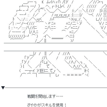
 　　　　　 　 　 ＿,ｒ― ┐ 　l(　ムｲﾊ ｒ∩ /}У　/　　　　　　／//＞┐ 
 　　　　　 　 ｒ┴‐┐―/　〉＿ へ_┌ トL|ｒく　//　　　／:.　/////　
 　 　 　 　 ｒ┴ - ┘／ ／{⌒ヽ＼＿／＼＿／　:l::／:::::＼:{ ///
 　　　　　ノ　ｰ‐┘:: 　/／　 ／　　/ ｒｚ_ｒｚ_ｒz_z ::|:::::::::|/　 ｀'ｰ
 　　　　 ﾄ　＼:::/:::: ／＼ｒzく　 　 /ｒ「⌒￣￣｀ヽXｒｚ_:/_ ＼　　　 Ｌ/
 　　　／| ::ー':/ｰイ/// ⌒￣ ヽ〃ﾆ=　　　　=ﾆ/二ヽУ　 ＼　　　∨/
 　 　 { :::ヽ-／::::::八//{ﾆ　　　ﾆ八ﾆﾆ 　 　 ﾆ／=ﾆﾆ/　　　　 
 　 　 / ー―‐ イ　 }/人ﾆ 　 ／　 ｀ 　 　 ⌒　 =ﾆ／　　　　　　　＼　
 　 　 {///////,}‐┘ ⌒ 〉 　 イ＼ ＿＿＿　へニ}　　 　 　 　 　 　 ＼　⌒
 　　　 ⌒￣￣´　 　 　 /__／ ||　　￣￣￣ 　　 )ﾉ　　　　　 　 　 　 　 　 　
 　￣￣￣￣￣￣￣￣￣￣￣￣￣￣￣￣￣￣￣￣￣￣￣￣￣￣￣￣￣￣￣￣| |　
 　＿＿＿＿＿＿＿＿＿＿＿＿＿＿＿＿＿＿＿＿＿＿＿＿＿＿＿＿＿
 　　　　　　 　 　 　 ＿|/　/　 ||　／　　/　//∧　　　　　　　　　　　　 ＼　
 　　　　 　 　 　 「У／　　　/八 　 　 /　　 //∧＼　　　＼　 　 　 　 　 ＼
 　　　 　 　 　_「У/　　　　/「Ｌz＼　　　　　＼/∧/＼┐_　 ＼　　　　　 　 
 　　　　　　　 ) {　 ＼　 ／「 　 て　＼ 　 　 　 ＼∧//＼人　　＼　　 　 
 　　　　　　　(　 ー┬イ У巨}ニ て_ｒ ＼　　　　　￣￣　)ﾄ〈 　 　 ＼　　
 　 　 　 　 　 /⌒ ⌒ ￣| ￣￣￣|￣ Lｒ 　ｰ ＝＝＝＝'’ヽ(　　　　　＼
 ▼──────────────────────────
 　　　　　　　　　　戦闘を開始します…… 
 　　　　　　　　　　さやかがスキルを使用！ 