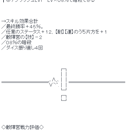
 ┃◎アンブッシュLV1…LV×０８％で暗殺できる 
 →スキル効果合計 
 ／最終勝率＋４５％。 
 ／任意のステータス＋１２、【耐】【運】のうち片方を＋１ 
 ／敵陣営の【技】－２ 
 ／０８％の暗殺 
 ／ダイス振り直し４回 
 　　　　　　　　　　　　　 　 　 　 ┌┐ 
 　　　　　　　　　　　　　 　 　 　 ｜｜ 
 ＿＿＿＿＿＿＿＿＿＿,､∧,､｜｜＿＿＿＿＿＿＿＿＿＿＿＿ 
 ￣￣￣￣￣￣￣￣￣￣∨`'`.｜｜￣￣￣￣￣￣￣￣￣￣￣￣ 
 　　　　　　　　　　　　　 　 　 　 └┘ 
 　　　　　　　　　　　　　 　 　 　 ┌┐ 
 　　　　　　　　　　　　　 　 　 　 └┘ 
 ◇敵陣営戦力評価◇ 