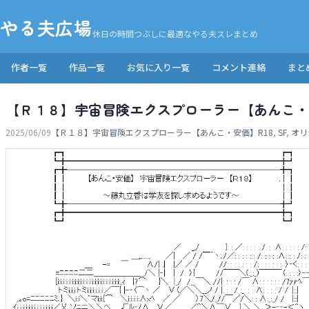
やる夫広場
休日の時間つぶしに最適なやる夫スレまとめ
作者一覧
作品一覧
お気に入り一覧
コメント連絡
まと
【Ｒ１８】宇宙冒険エクスプローラー【あんこ・
2025/06/09
【Ｒ１８】宇宙冒険エクスプローラー【あんこ・安価】
R18
,
SF
,
オリ