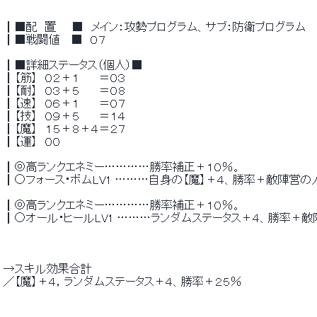
 ┃■配　置　　■　メイン：攻勢プログラム、サブ：防衛プログラム 
 ┃■戦闘値 　■　０７ 
 ┃■詳細ステータス（個人）■ 
 ┃【筋】　０２＋１　　 ＝０３ 
 ┃【耐】　０３＋５　　 ＝０８ 
 ┃【速】　０６＋１　　 ＝０７ 
 ┃【技】　０９＋５　　 ＝１４ 
 ┃【魔】　１５＋８＋４＝２７ 
 ┃【運】　００ 
 ┃◎高ランクエネミー…………勝率補正＋１０％。 
 ┃○フォース・ボムLV1 ………自身の【魔】＋４、勝率＋敵陣営の
 ┃◎高ランクエネミー…………勝率補正＋１０％。　　　　　　　　　　　
 ┃○オール・ヒールLV1 ………ランダムステータス＋４、勝率＋
 →スキル効果合計 
 ／【魔】＋４，ランダムステータス＋４、勝率＋２５％ 