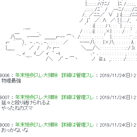
 　　　　　　　　　　　　　　　　　　　　　　　　　|:.:.:.:.::.:ﾊ７ﾆ/　　 |ﾆ /:.:.:.:.:,
 　　　　　　　　　　　　　　　　　 　 　 　 　 　 ,:.:.:.::.:/ﾆ｀. /　 ,--ﾆ/:.:.:.:.:/
 　　　　　　　　　　　　　　　　　　　　　　　　/.:. ／ﾆﾆ／　∨　｣ i|:.:.:.:./ﾆﾆ
 　　　　　　　　　　　　　　 　 　 　 　 　 　 ノ　｣`　.／: ∧　／: | |:.:.:./_ 　
 　　　　　　　　　　　　　　　　　 　 　 　 　 　 ′: :i|: : : : :ハ: : : ｀|: ,: : :,: : : :
 　　 　 ＿　´￣　　､.　　　　　　　　 　 　　/ : : :.::i|: : : : ,×}: : : : :/: : :′.:: : :
 　　 .八＿_　 -――`　＿＿_r‐-- ⌒ヽ. /: : : : : , : : : :.′ |: : : : : : : :.' :.:: : :.:
 .　r‐　´　　〉_　- ､-､:, -､: : : : : : ／　　　 ｰ―‐八: : : :{×八: : : : : : :λ: : : : : 
 .　|＿__　　´　 ／　/　　ﾉ- r‐‐　　　　　　 ＼＿_/＼: : : : : : : : : : :.::/:.}i: : : : : 
 　 　 　 .､_ ィ 　　ｲ__／ ィ　` -t　　　　　　　　　､‐ ､ : : : : : : : : : : :, : : : :.:: . : : :
 　　　　　　　｀¨´　　　　/＼　 ノ` ｰ ⌒ヽ　　　　ノ　≧ｭ　_: : : : : :/: : : : : : : : : : 
9006
 ： 
年末恒例スレ大掃除　詳細は管理スレ
 ： 
2019/11/24(日) 21
 物理最強 
9007
 ： 
年末恒例スレ大掃除　詳細は管理スレ
 ： 
2019/11/24(日) 21
 延々と殴り続けられるよ 
 やったねカズマ 
9008
 ： 
年末恒例スレ大掃除　詳細は管理スレ
 ： 
2019/11/24(日) 21
 おっかないな 