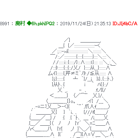
8991
 ： 
廃村 ◆6h.pkhIPQ2
 ： 
2019/11/24(日) 21:35:13
ID:JIj4bC/A
 　　　　　　　　　　　　　　　　　　 ／}　　　＿＿＿＿, 
 　　　　　　　　　　　　 　 　 　 ＿{　{／::::::::::::::::::::::ｰく 
 　　　　　　　　　　　　　 　 ／:;:::-ｘi{:::::::::::::::::::::＼:::::::::＼ 
 　　　　　　　　　　　 　 　 ￣/::／:::::::::::::{:::::{::::::::::}::::＼::::＼ 
 　　　　　　 　 　 　 　 　 　 /:/::::::i:::{:::::/}:::∧::::::l:}:::: ::::＼_:_＼ 
 　　　　　　　　　　　　　　 /:::{!::::::{:::{::/乂/　}:::::从__}::::::
 　　　　　　 　 　 　 　 　 厶ｲ}:::::::{;芹≠ミ｀ﾉ}!:/≦从::::::: ∧    
 　　　　　　　　　　　　　　　}ｊ:}:::::::{ 　　┴　｀}/__ｊ_　}ｉ}､{:
 　　　　　　　　　　　　　 　 }从ﾄ､:{　 　 　 　 i 　 ｀　ﾊ{:}::/ 
 　　　 　 　 　 　 　 　 　 　 　 乂｀_,　　　 -　、　　.fノ}{/ 
 　　　　　 　 　 　 　 　 　 ＜________} 　〈／⌒¨　 乂.}/、 
 　　　　　　　　　　　　　〈___＿＿___}〕o。　　　.イ{　/___＼ 
 　　　　　　　　　, .-=ニﾐ乂＿＞‐く}{　　｀¨´.爪人f________〉 
 　　　　　　　　 ,′＿＿＿乂{　　}　｀i､ 、　 {///f{_______/ 
 　　 　 　 　 　 {＿＿／＿} /　　:{　 .{ ｀ﾄ､　＿｀/i______乂 
 　　　　　　 　 .{___／＿＿{〈　 ﾉ　　ﾉ　 {Y´　＼=ﾆ＿＿∧ 
 　　　　　　 　,ﾉrく＿_____八　 {Y{　　 ,ﾉ　}＼_／{＿＿____∧ 
 　　　　　 　 ｛＿＿＿_____∧　}{´　　　/⌒}{∧=∨＿＼__.∧ 