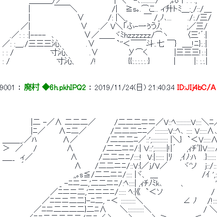
 　　　　　＿＿＿/／　　　　　　　　　 | ＼ー-､::::::::::/　　,｡o个: : :;′′ 
 　　　 　 |　　　　 ￣￣＼　　　　　　 /|　 ≧s｡.⌒こ.. ィ升トﾐ＿:_/::/＿ 
 　　　 　 |　 　 　 　 　 　 ∨　 　 　 /: |＼_　　　￣ /_ﾉ､...　　　./:./三/ 
 　　　 ／|　　　　　　 　 　 ∨　　.／ V＼「ふ-一ぅうﾉ、　　　　;／三/ 
 　 .／: : :|----　､　　　　　 ∨／＿＿ヾﾐhｚｚｚｚｚｚ/⌒ヽ　　　 〈三'´:| 
 ／: :＿./三三三沁、　　　　.∨　　　　`''＜￣￣斗:.七 ￣}　＿_!ﾆ}:.:| 
 : : /　　 　 　 　 寸沁、　　 　.∨　　　　　 У⌒く　　　　　|三三三!:.:| 
 : /　 　 　 　 　 　 寸沁、　　 /!　　　　　　{{:.:.:.:.:.:}　　　　 |　　　 |: :.:.| 
9001
 ： 
廃村 ◆6h.pkhIPQ2
 ： 
2019/11/24(日) 21:40:34
ID:JIj4bC/A
 　　 　 　 |二 -／∧ 二二二／　　　 /二二二ニニ／V::ﾍ::::::::::V::::＼ﾆ
 　　 　 　 |ﾆ／　 　∧ﾆ二／　　　　 /二二二ﾆﾆ／:::::::::V::ﾍ､ :::: V:::::∧､
 ＿＿__.／ﾊ 　 　 　 ∧／　　 　 　 /二二二ﾆ／::';::::::::::
 ＞　／ 　 /　　　　　 ∧　 　 　 　/二二ニﾆ/:| Ｖ::';::::::::|!|´　　,ｨﾁﾞ}}V::::
 ＿__　ィ／　　　　　　　∧　 　 　/二二ニﾆ/::::!　V:|:::::: |ﾘ　 ,ｲﾉ:ﾊ　
 　　　 ´　　　 　 　 　 　 ∧　 　/二二ニﾆ/::V:{／j/V／　　　ヾ'ソ　 j::/:::
 　　　　　　　　　　 　 　 ,,｡s≦/二二ニﾆ/:::: |ヾ、 ＿　　 　 　 　 　 /ｲ ',::::
 　　　 　 　 　 　 　 _ -ﾆニ二,'二二ニﾆ/:ﾍ::::| ,ｨﾁﾉﾐk､　　　 、　　　　　 ', :
 　　　　　　　　　／ﾆニニ二,'ニニニﾆ/::::: ﾍ:|《　`＜ソ　　　　　　　　　/ }::
 　　　　　　　 ／ﾆニニ二二}-ﾆ二, ‐＜ ::::::::::＼　　　　　　　 ∠ ﾉ 　 /!:::}::
 　　　　 　 ／ﾆニ二二二二}二ﾆ∧　 　＼:::::::::::＼　　 　 　 　 　 　 /