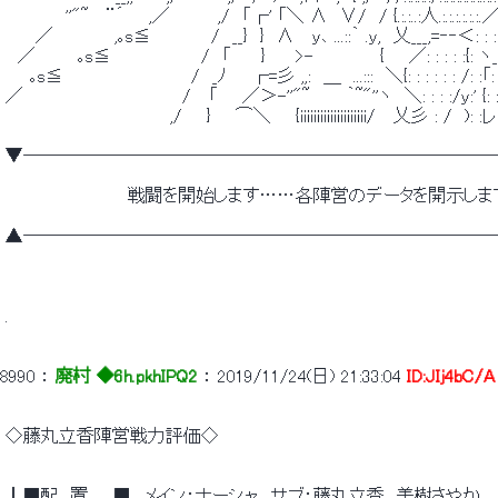
 　　　 　 ''"~　 ¨´　　,／　　 　 ,/　「┌' 「＼ ∧　∨/　/ {.:.:..:人.:.:.:.:.:.:.／=ﾆﾆﾆﾆ=-／
 　　 ／　　　　　,｡s≦　　　 　 /　__}　}　∧　 ｙ､ ...::｀ .ｙ,　乂___,=‐‐＜: : 
 　／　　　 ｡s≦　　　　 　 　 /　「　　 }　　 >-　　　　　 {　　／: : : : :{: ヽ
 　　｡s≦　　　　　　　　　　 /　_ﾉ　　┌=彡 ,,:　＿　...:::　＼{: : : : : : /: :「: : : : : 
 ／　　　　　　　　　　　　　/　 「　　／＞-''"~　　　｀~"''ヽ　＼: : : :/ｙ:' {: : ／
 　　　　　　　　　　　　　 ,/　　}　　⌒＼　　{iiiiiiiiiiiiiiiiiiii/　 乂彡 : /　): :
 ▼――――――――――――――――――――――――――
 　　　　　　　　　　戦闘を開始します……各陣営のデータを開示しま
 ▲──────────────────────────
 . 
8990
 ： 
廃村 ◆6h.pkhIPQ2
 ： 
2019/11/24(日) 21:33:04
ID:JIj4bC/A
 ◇藤丸立香陣営戦力評価◇ 
 ┃■配　置　　■　メイン：ナーシャ、サブ：藤丸立香、美樹さやか 