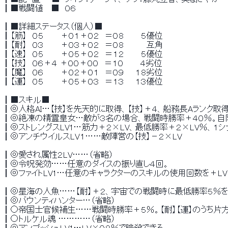
 ┃■戦闘値 　■　０６ 
 ┃■詳細ステータス（個人）■ 
 ┃【筋】　０５　　　＋０１＋０２　＝０８　　　５優位 
 ┃【耐】　０３　　　＋０３＋０２　＝０８　　　　互角 
 ┃【速】　０５　　　＋０５＋０２　＝１２　　　５優位 
 ┃【技】　０６＋４ ＋００＋００　＝１０　　　４劣位 
 ┃【魔】　０６　　　＋０２＋０１　＝０９　　１８劣位 
 ┃【運】　０５　　　＋０５＋０３　＝１３　　１３優位 
 ┃■スキル■ 
 ┃◎人格AI…【技】を先天的に取得、【技】＋４、船務長Aランク取得
 ┃◎絶凍の精霊皇女…敵が３名の場合、戦闘時勝率＋４０％。自陣
 ┃◎ストレングスLV1…筋力＋２×LV、最低勝率＋２×LV％、１シ
 ┃◎アンチウイルスLV１……敵陣営の【技】－２×LV 
 ┃◎愛され属性２LV……（省略） 
 ┃◎令呪発効……任意のダイスの振り直し４回。 
 ┃◎ファイトLV1…任意のキャラクターのスキルの使用回数を＋LV
 ┃◎星海の人魚……【耐】＋２、宇宙での戦闘時に最低勝率５％を
 ┃◎バウンティハンター…（省略） 
 ┃○帝国士官候補生……戦闘時勝率＋５％。【耐】【運】のうち片方を
 ┃○トルケル魂 …………（省略） 