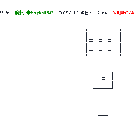
8986
 ： 
廃村 ◆6h.pkhIPQ2
 ： 
2019/11/24(日) 21:30:58
ID:JIj4bC/A
 　　　　　　　　　　　　　　　　　　　　　　　　　┌──────┐ 
 　　　　　　　　　　　　　　　　　　　　　　　　　│::::::::::::::::::::::::::::::::│ 
 　　　　　　　　　　　　　　　　　　　　　　　　　│::::::::::::::::::::::::::::::::│ 
 　　　　　　　　　　　　　　　　　　　　　　　　　│::::::::::::::::::::::::::::::::│ 
 　　　　　　　　　　　　　　　　　　　　　　　　　│::::::::::::::::::::::::::::::::│ 
 　　　　　　　　　　　　　　　　　　　　　　　　　└──────┘ 
 　　　　　　　　　　　　　　　　　　　　　　　　　　　┌───┐ 
 　　　　　　　　　　　　　　　　　　　　　　　　　　　│::::::::::::::::│ 
 　　　　　　　　　　　　　　　　　　　　　　　　　　　│::::::::::::::::│ 
 　　　　　　　　　　　　　　　　　　　　　　　　　　　└───┘ 
 　　　　　　　　　　　　　　　　　　　　　　　　　　　 　┌─┐ 
 　　　　　　　　　　　　　　　　　　　　　　　　　　　 　│ :: │ 
 　 　　　　　　　　　　　　　　　　　　　　　　　　　　　└─┘ 
 　　　　　　　　　　　　　　　　　　　　　　　　　　 　 　 ┌┐ 