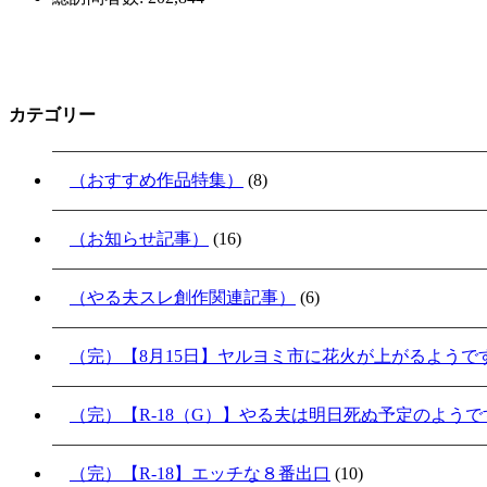
カテゴリー
（おすすめ作品特集）
(8)
（お知らせ記事）
(16)
（やる夫スレ創作関連記事）
(6)
（完）【8月15日】ヤルヨミ市に花火が上がるようで
（完）【R-18（G）】やる夫は明日死ぬ予定のよう
（完）【R-18】エッチな８番出口
(10)