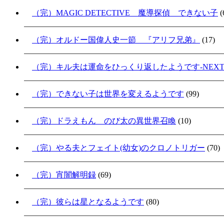
（完）MAGIC DETECTIVE 魔導探偵 できない子
(
（完）オルドー国偉人史一節 『アリフ兄弟』
(17)
（完）キル夫は運命をひっくり返したようです-NEXT S
（完）できない子は世界を変えるようです
(99)
（完）ドラえもん のび太の異世界召喚
(10)
（完）やる夫とフェイト(幼女)のクロノトリガー
(70)
（完）宵闇解明録
(69)
（完）彼らは星となるようです
(80)