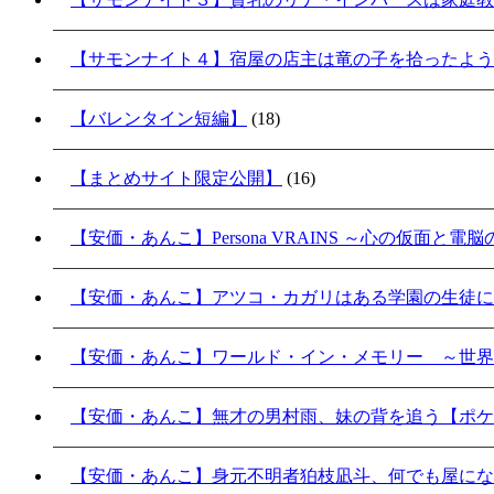
【サモンナイト４】宿屋の店主は竜の子を拾ったよう
【バレンタイン短編】
(18)
【まとめサイト限定公開】
(16)
【安価・あんこ】Persona VRAINS ～心の仮面と電
【安価・あんこ】アツコ・カガリはある学園の生徒に
【安価・あんこ】ワールド・イン・メモリー ～世界
【安価・あんこ】無才の男村雨、妹の背を追う【ポケ
【安価・あんこ】身元不明者狛枝凪斗、何でも屋にな