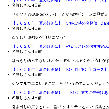
【２０２６年 夏の短編祭】 BOTTLING【Lコース】
名無しさん
4日前
ペルソナVRAINSの人か！ だから解析シーンに見覚えか
【２０２６年 夏の短編祭】 定時17時の名探偵 幻
名無しさん
4日前
乙でした 最後ので真顔になった（
【２０２６年 夏の短編祭】 やる夫スレのおすすめA
名無しさん
4日前
はっきり語ってないけど 色々察せられるぐらい流れが
【２０２６年 夏の短編祭】 BOTTLING【Lコース】
名無しさん
4日前
シンプルでエロい まさに「そういうのでいいんだよ」だよ
【２０２６年 夏の短編祭】 【R18】魔族に未来はあり
名無しさん
4日前
引き出しの広さといい 話のクオリティといい 胃薬さ