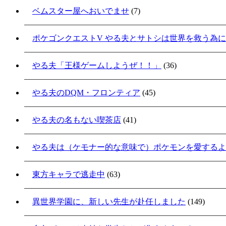
ベムスター屋へおいでませ
(7)
ポケゴンクエストV やる夫とサトシは世界を救う為
やる夫「王様ゲームしようぜ！！」
(36)
やる夫のDQM・フロンティア
(45)
やる夫の名もない喫茶店
(41)
やる夫は（ケモナー的な意味で）ポケモンを愛するよ
東方キャラで逃走中
(63)
異世界学園に、新しい先生が赴任しました
(149)