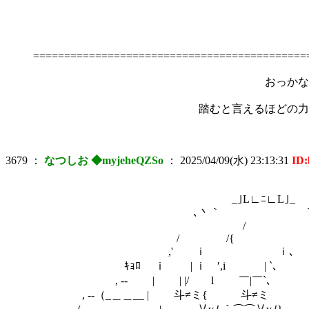
＼ 
＞ ‐
'
============================================
おっかなびっくり。慎重な様子
踏むと言えるほどの力さえなく。震える
3679
：
なつしお ◆myjeheQZSo
：
2025/04/09(水) 23:13:31
ID
_｣L∟ﾆ∟L｣_
､丶｀ ｀丶
/
/ /{ `
,' ｉ ｉ､
ｷｮﾛ ｉ | ｉ ′,i | `､
, -‐ | | |/ l ￣|￣`､ ‐
, -‐（_＿＿__ | 斗≠ミ{ 斗≠ミ ｉ ｉ 