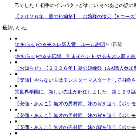
乙でした！ 初手のインパクトがすごい そのあとの話の
【２０２６年 夏の短編祭】 お嬢様の懐刀【Kコース
最新いいね
♥
(お知らせ)やる夫スレ新人賞 ルール説明
9
1日前
♥
(お知らせ)やる夫広場 年末イベント やる夫スレ新人
♥
（お知らせ）【２０２６年】夏の短編祭（AA職人参加
♥
【安価】やらない夫はモンスターマスターとして召喚され
♥
異世界学園に、新しい先生が赴任しました 第１２９話
♥
【安価・あんこ】無才の男村雨、妹の背を追う【ポケモン
♥
【安価・あんこ】無才の男村雨、妹の背を追う【ポケモン
♥
【安価・あんこ】無才の男村雨、妹の背を追う【ポケモ
♥