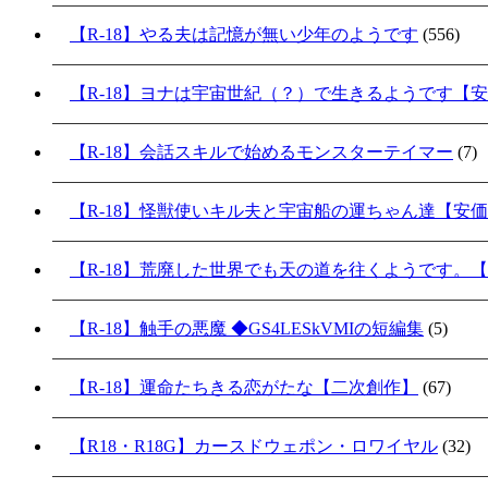
【R-18】やる夫は記憶が無い少年のようです
(556)
【R-18】ヨナは宇宙世紀（？）で生きるようです【
【R-18】会話スキルで始めるモンスターテイマー
(7)
【R-18】怪獣使いキル夫と宇宙船の運ちゃん達【安
【R-18】荒廃した世界でも天の道を往くようです。
【R-18】触手の悪魔 ◆GS4LESkVMIの短編集
(5)
【R-18】運命たちきる恋がたな【二次創作】
(67)
【R18・R18G】カースドウェポン・ロワイヤル
(32)