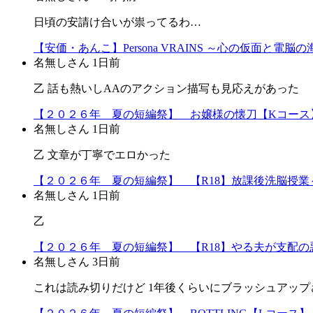
日頃の安請け合いが祟ってるわ…
【安価・あんこ】Persona VRAINS ～心の仮面と
名無しさん
1日前
乙 話も熱いしAAのアクション描写も見応えがあった
【２０２６年 夏の短編祭】 お嬢様の懐刀【Kコース
名無しさん
1日前
乙 文章が丁寧でエロかった
【２０２６年 夏の短編祭】 【R18】放課後洗脳授業～
名無しさん
1日前
乙
【２０２６年 夏の短編祭】 【R18】やる夫が支配の悪
名無しさん
3日前
これは読み切りだけど 1年後くらいにブラッシュアップ