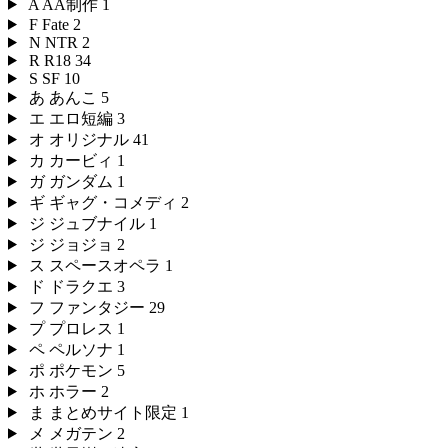
A
AA制作
1
F
Fate
2
N
NTR
2
R
R18
34
S
SF
10
あ
あんこ
5
エ
エロ短編
3
オ
オリジナル
41
カ
カービィ
1
ガ
ガンダム
1
ギ
ギャグ・コメディ
2
ジ
ジュブナイル
1
ジ
ジョジョ
2
ス
スペースオペラ
1
ド
ドラクエ
3
フ
ファンタジー
29
プ
プロレス
1
ペ
ペルソナ
1
ポ
ポケモン
5
ホ
ホラー
2
ま
まとめサイト限定
1
メ
メガテン
2