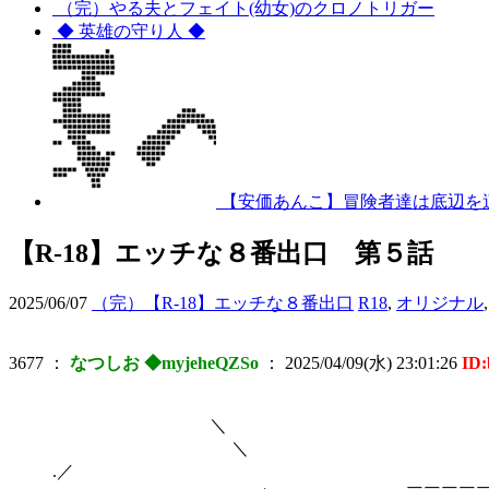
（完）やる夫とフェイト(幼女)のクロノトリガー
◆ 英雄の守り人 ◆
【安価あんこ】冒険者達は底辺を
【R-18】エッチな８番出口 第５話
2025/06/07
（完）【R-18】エッチな８番出口
R18
,
オリジナル
3677
：
なつしお ◆myjeheQZSo
：
2025/04/09(水) 23:01:26
ID
＼ ＼＿＿＿＿＿＿＿
.／