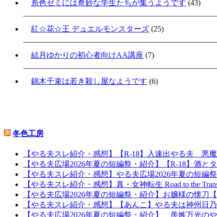
糸色ゼミには奇妙な学生たちが集うようです
(43)
紅☆花☆王 デュエルモンスターズ
(25)
結月ゆかりの初心者向けAA講座
(7)
錦木千束は若き殺し屋なようです
(6)
冬色工房
【やる夫スレ紹介・感想】【R-18】入速出やる夫 悪
【やる夫広場2026年夏の短編祭・紹介】【R-18】酒とタ
【やる夫スレ紹介・感想】やる夫広場2026年夏の短編
【やる夫スレ紹介・感想】真・女神転生 Road to the Tr
【やる夫広場2026年夏の短編祭・紹介】お嬢様の懐
【やる夫スレ紹介・感想】【あんこ】やる夫は神州日乃本を
【やる夫広場2026年夏の短編祭・紹介】 羨嫉万光の