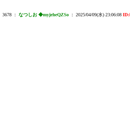
3678
：
なつしお ◆myjeheQZSo
：
2025/04/09(水) 23:06:08
ID
l
_ 
＞ ヾ´ ヽ, 
! ', ', ヽ
ｌ 、 、 `、 ' ,
', 
Λ 
{
,
Λ 
ゝ、
＞ 
＞ 
ヽ
Λ
Λ '
' , 