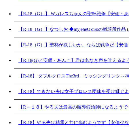
【R-18（G）】 Wガレスちゃんの聖杯戦争【安価・
【R-18（G）】なつしお ◆myjeheQZSoの雑談所作品
(
【R-18（G）】聖杯が欲しいか、ならば戦争だ【安
【R-18(G)／安価・あんこ】君は名なき声を叶える
【R-18】 ダブルクロスThe3rd ミッシングリンク
【R-18】できない夫は女子プロレス団体を受け継ぐ
【R－１８】やる夫は最高の魔導鍛治師になるようで
【R-18】やる夫は精霊と共に歩むようです【安価少