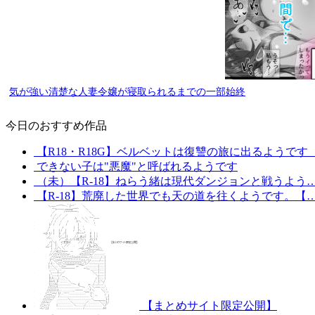
気が強い清楚な人妻令嬢が寝取られるまでの一部始終
今日のおすすめ作品
【R18・R18G】ベルベットは復讐の旅に出るようです
できない子は"悪魔"と呼ばれるようです
（未）【R-18】ねらう緒は現代ダンジョンと戦うよう
【R-18】荒廃した世界でも天の道を往くようです。【
【まとめサイト限定公開】