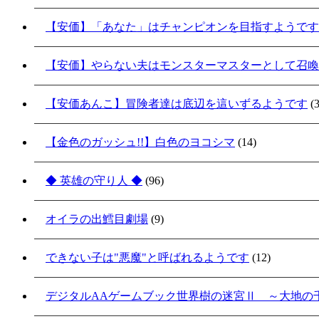
【安価】「あなた」はチャンピオンを目指すようです
【安価】やらない夫はモンスターマスターとして召喚
【安価あんこ】冒険者達は底辺を這いずるようです
(3
【金色のガッシュ!!】白色のヨコシマ
(14)
◆ 英雄の守り人 ◆
(96)
オイラの出鱈目劇場
(9)
できない子は"悪魔"と呼ばれるようです
(12)
デジタルAAゲームブック世界樹の迷宮Ⅱ ～大地の