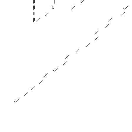
|l | | ／ ／ ＼ || |
|l l. |／ .／ ′: : i
ll ／ ／ ! : {: i: .:
|l ／ ／ ! :j {: : : :
／ ! j :{: : : :i
／ !:′ {: : : :
／ j{: ヽ : .:
／ /⌒ : i j{
／ {: | : ! :
／ j{＼j{ : 
／ ＼__(
.／ 人ﾆ'， 
.／ ⌒⌒ﾑ
／ }∨ 
.／ ノ: :
／ ／´ ::＼､
.／ / _ -‐
{￣´ ＿＿____
}=≦ニニニ=‐=ニニニニ〕
:-‐=ニニ=‐ ‐ ‐=ニニニ=‐
:.-‐=ニニニニ≧=‐ ‐=ニ=