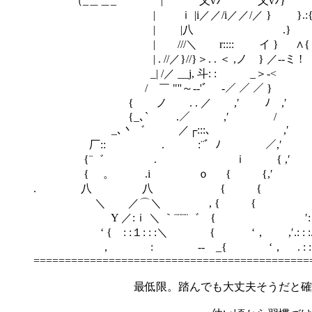
（_＿＿_ | 乂vﾉ ｀⌒⌒乂vﾉ} ｉ..{
| ｉ |i／／/i／／/／ } }.:{
| |八 .} }.:{
| ///＼ r:::: イ } ∧{
| . //／}//}＞. . ＜ ,ノ } ／--ミ !
_| /／ __j, 斗: : _＞‐< 
/ ￣ "''～--'ﾞ ‐／ ／ ／ } 
{ ノ . . ／ ,′ ﾉ ,′
{_､` .／ ,′ /
_､丶゛ ／┌:::､ ,′
厂:: . :¨゛ﾉ ／,′ .
{¨゛ . ｉ { ,′
{ 。 .i ｏ { {,′ /
. 八 八 { { ′..
＼ ／⌒＼ , { { . . . 
Y ／:ｉ ＼ ｀¨¨¨¨゛ { ′: : .
‘ { : :１: : :＼ { ‘， ,′.: : :.|
， : ‐- _{ ‘， . : : : : 
============================================
最低限。踏んでも大丈夫そうだと確認を終え