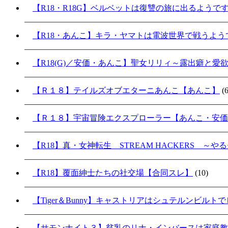
【R18・R18G】ベルベットは復讐の旅に出るようで
【R18・あんこ】キラ・ヤマトは電波世界で戦うよ
【R18(G)／安価・あんこ】聖女リリィ～露出癖と愛
【Ｒ１８】テイルズオブエターニあんこ【あんこ】
(6
【Ｒ１８】宇宙冒険エクスプローラー【あんこ・安価
【R18】真・女神転生 STREAM HACKERS 
【R18】覆面紳士たちの社交場【合同スレ】
(10)
【Tiger＆Bunny】キャストリアはシュテルンビル
【サモンナイト３】貧乳のリナ・インバースは家庭教