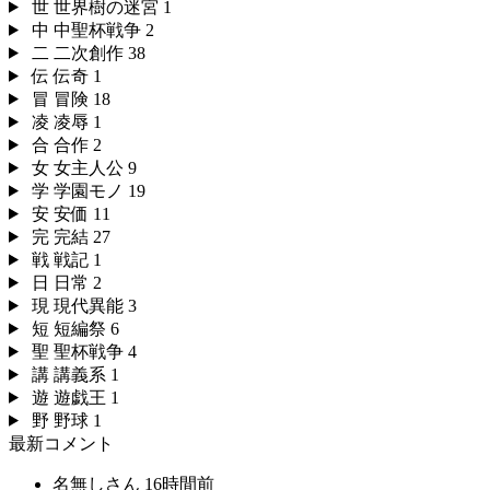
世
世界樹の迷宮
1
中
中聖杯戦争
2
二
二次創作
38
伝
伝奇
1
冒
冒険
18
凌
凌辱
1
合
合作
2
女
女主人公
9
学
学園モノ
19
安
安価
11
完
完結
27
戦
戦記
1
日
日常
2
現
現代異能
3
短
短編祭
6
聖
聖杯戦争
4
講
講義系
1
遊
遊戯王
1
野
野球
1
最新コメント
名無しさん
16時間前