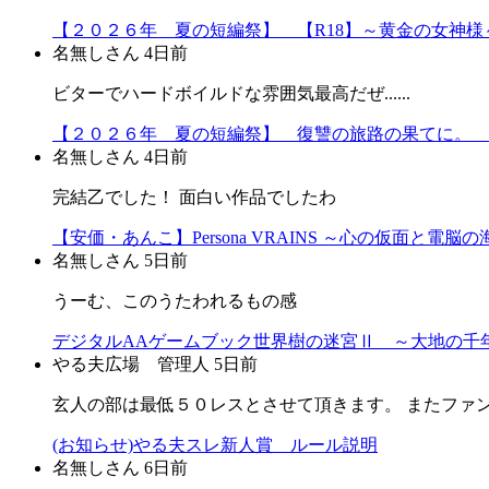
【２０２６年 夏の短編祭】 【R18】～黄金の女神様～
名無しさん
4日前
ビターでハードボイルドな雰囲気最高だぜ......
【２０２６年 夏の短編祭】 復讐の旅路の果てに。 
名無しさん
4日前
完結乙でした！ 面白い作品でしたわ
【安価・あんこ】Persona VRAINS ～心の仮面と電脳
名無しさん
5日前
うーむ、このうたわれるもの感
デジタルAAゲームブック世界樹の迷宮Ⅱ ～大地の千年
やる夫広場 管理人
5日前
玄人の部は最低５０レスとさせて頂きます。 またファ
(お知らせ)やる夫スレ新人賞 ルール説明
名無しさん
6日前