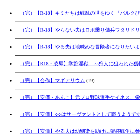
（完）【R-18】キミたちは戦乱の世をゆく『バルク
（完）【R-18】やらない夫はロボ乗り傭兵ワタリド
（完）【R-18】やる夫は地味めな冒険者になりたい
（完）【R18・凌辱】学艶淫獄 ～狩人に狙われた獲物
（完）【合作】マギアリウム
(19)
（完）【安価・あんこ】元プロ野球選手ケイネス、栄
（完）【安価】○○はサーヴァントとして戦うようで
（完）【安価】やる夫は幼馴染を助けに聖杯戦争に参加