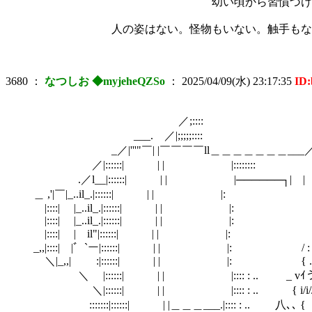
幼い頃から習慣づけられたように、右
人の姿はない。怪物もいない。触手もない。服を
3680
：
なつしお ◆myjeheQZSo
：
2025/04/09(水) 23:17:35
ID
／;::::
___. ／|;;;;;::::
_／|'''"￣| |￣￣￣￣ll＿＿＿＿＿＿＿___
／|::::::| | | |::::::::
.／l__|::::::| | | |──────┐| |
＿ ,'|￣|_..il_.|::::::| | | |: |
|::::| |_..il_.|::::::| | | |: 
|::::| |_..il_.|::::::| | | |: |::
|::::| | il"|::::::| | | 
_,,|::::| |゛`ー|::::::| | | |: / : ﾊ :: :: 
＼|_,,| :|::::::| | | |:
＼ |::::::| | | |:::: : ..
＼|::::::| | | |:::: : ..
:::::::|::::::| | |＿＿＿___.|:::: : ..