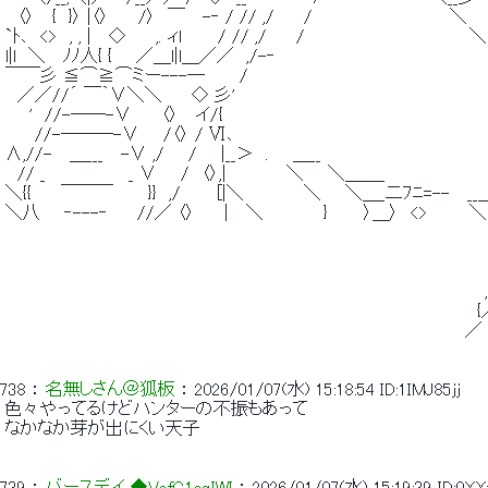
 　〈〉　 {　}〉 |〈〉　　 /〉　￣　 -‐ / // ,/　　 /　　　　　　　　　　　 ＼　
 `ﾄ､　<>　, , |　 ◇　 　,. ィl　　　/ // ,/　　 /　　　　　　 　 　 　 　 　
 l|l　＼　 ﾉﾉ人{ {　　／＿l|l＿／／　,/-‐　　　　　　　　　　　　　 　 　 
 ￣￣彡 ≦⌒≧⌒ミー---―　 　 /　　　　　　　　　　　　　　　　　　　　　 ∨ ∧
 　／／//´ ￣｀∨＼＼　　 ◇ 彡'　　　　　　　　　　　　　　 　 　 　 　 　 　
 　　'　//-――-∨　　 〈〉　 イ/{　　　　　　　　　　　　　　　　　　　　 　 　
 　　 //-―――-∨　　/〈〉 / Ⅵ､　　　　　　　　　　　　　　 　 　 　 　 　
 ∧,//-　 ＿___　 -∨ ,/　　/　　|__＞　.　　＿__　　　　　　　　　　　　　　
 　// _　　　　　 　 _ ∨　　/　〈〉,|　　　　　＼　　＼＿＿_　　　　　　　　　　
 ＼{{　　 ￣￣￣ 　　 }}　,/　　　[|＼　　　　　＼　　＼＿_二ﾌﾆ=--　 __＿＿_
 ＼八　　‐---‐　　 //／ 〈〉　　 |　 ＼　　　　　}　　　〉＿〉　<>　　　 ＼　
 　　　　　　　　　　　　　　　　　　　　　　　　　　　　　　　　　　　　　　　　　
 　　　　　　　　　　　　　　　　　　　　　　　　　　　　　　　　　　　　　　　　　　　　　
 　　　　　　　　　　　　　　　　　　　　　　　　　　　　　　　　　　　　　　　　　　　　　　　 　 
 　　　　　　　　　　　　　　　　　　　　　　　　　　　　　　　　　　　　　　　　, -- , ,-　　　　
 　　　　　　　　　　　　　　　　　　　　　　　　　　　　　　　　　　　　 　 　 {／￣＼　＼　　　 　
 　　　　　　　　　　　　　　　　　　　　　　　　　　　　　　　　　　　 　 　 ／　　　-　　
738
 ： 
名無しさん＠狐板
 ： 
2026/01/07(水) 15:18:54
ID:1IMJ85jj
 色々やってるけどハンターの不振もあって 
 なかなか芽が出にくい天子 