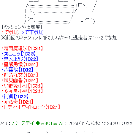
 　　　　　　　　{二二l:::::::::::::::::::::ｌ二二ｌ:::::! !　　　 　　〉 
 　　　　 　 　 ∧:::::::::::::::::::::::::::::::::::::::::::::::::! !厂ヽ..___ / 
 　 　 　 　 　 {　ゝ、:::::_::::::::::::::::::::::_::::::::::.ﾚ′ 　 　 / 
 　　　　　 　 〈 ､__ }::::::::::::::::::::::::::::::::::::::::/　　 　 __ ｣ 
 　　　　　 　 / '´　{:::::::::::::::::::::::::::::::::::::/　　 -‐'´　　〉 
 【ミッションやる気度】 
 １で参加
、
２で不参加 
 ※前回のミッションに参加しなかった逃走者は１～２で参加 
 ・霧雨魔理沙
【1D3:1】
 ・秦こころ
【1D3:3】
 ・鬼人正邪
【1D2:2】
 ・星熊勇儀
【1D2:1】
 ・八雲紫
【1D3:3】
 ・射命丸文
【1D3:1】
 ・風見幽香
【1D2:1】
 ・小野塚小町
【1D3:1】
 ・多々良小傘
【1D2:1】
 ・純狐
【1D2:2】
 ・赤蛮奇
【1D2:1】
 ・レティ・ホワイトロック
【1D2:1】
740
 ： 
バースデイ ◆VofC1oqIWI
 ： 
2026/01/07(水) 15:26:20
ID:0X