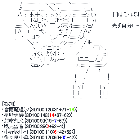
 　　　　　 /::::::::::::::::|:::::::::､:::::､:::::::::::::ヽ:::::::::::::::::ヽ 
 　　　 　 〃::::::::|::::::|､:::::::::＼::丶:::::::::::l:::::::::::::',::::.ぃ 
 　　　 　,八: : : :ﾄ､┼l､: : : :く_>:{ __>ァ|::::::::::::::',::::
 　　　　 '::::ヽ: : :{厶{__≧､: : :才≦=f、}:::::::::::::::}:::::ﾊ 
 　　　　.:::::::::＼∧{{ いﾑ　￣ レ)万}/}::::::::::|:::/:::/
 　　　　|:∧::::::l::::::}ヽ弋ﾘ　　　 弋zﾀ /::::::::/:/ﾊ/ 
 　　　　j'　ヽ:::j::::::{⊃　 　 '__ノ⌒⊂/::::::::/:人_ 
 　　　　　　　｀＼: ト　＿__ヽ＿ ィク::::::／´　/_}ト 
 　　　　　　　　　ヽ!　rﾆ[二]ﾆｺr{ー‐" 　　/　　　'￣l＼、 
 　　　　　　　　　,イくくヽか}/| (__}＿＿_∠　　　　　/_:::::1 
 　　　　　　　　〃⌒寸}　 从jノ--' 　 　｀}二二＿ノ__ﾉ:::::! 
 　　　　　　　　弋zｭﾉノ-‐　　　　　 　 　/､:::::::::}:::::::::::::／| 
 　　　　　　　　　　　 　 　 　 　 　 　 　 l￣￣/￣￣1　　! 
 　　　　　　　　 　 　 　 　 　 　 　 　 　 l　　 , 　 　　l　　 | 
 　　　　　 　 　 　 　 　 　 　 　 　 　 　 }_　 ｣　　　　 !_　_{ 
 　　　　　　 　 　 　 　 　 　 　 　 　 　 {　Y {　　 　　 } Y | 
 　　　　　　　　　　　　　　　　　　　　　|　i! |　　　　　| i! j 
 　　　　　　　　　　　　　　　　　　　　 └　┘ 　 　　└ ┘ 
 【参加】 
 ・霧雨魔理沙
【3D100:120(31+71+
18
)】
 ・星熊勇儀
【3D100:143(
14
+67+62)】
 ・射命丸文
【3D100:93(19+
7
+67)】
 ・風見幽香
【3D100:88(
2
+82+4)】
 ・小野塚小町
【3D100:110(
6
+42+62)】
 ・多々良小傘
【3D100:170(93+
35
+42)】