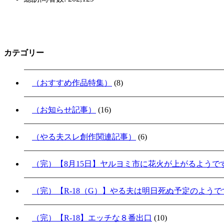
カテゴリー
（おすすめ作品特集）
(8)
（お知らせ記事）
(16)
（やる夫スレ創作関連記事）
(6)
（完）【8月15日】ヤルヨミ市に花火が上がるようで
（完）【R-18（G）】やる夫は明日死ぬ予定のよう
（完）【R-18】エッチな８番出口
(10)