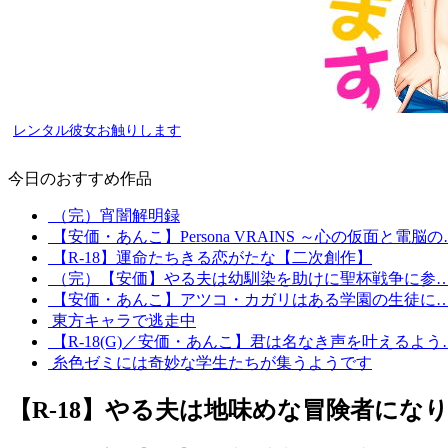
レンタル彼女お触りします
今日のおすすめ作品
（完）宵闇解明録
【安価・あんこ】Persona VRAINS ～心の仮面と電脳の
【R-18】運命たちきる恋がたな【二次創作】
（完）【安価】やる夫は幼馴染を助けに聖杯戦争に参
【安価・あんこ】アツコ・カガリはある学園の生徒に
東方キャラで逃走中
【R-18(G)／安価・あんこ】君は名なき声を叶えるよう
糸色ゼミには奇妙な学生たちが集うようです
【R-18】やる夫は地味めな冒険者にな