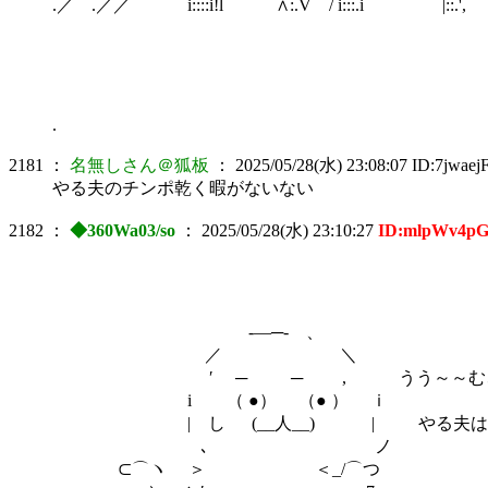
.／ .／／ i::::i!l ∧:.V / i:::.i |::.',
.
2181
：
名無しさん＠狐板
：
2025/05/28(水) 23:08:07
ID:7jwaej
やる夫のチンポ乾く暇がないない
2182
：
◆360Wa03/so
：
2025/05/28(水) 23:10:27
ID:mlpWv4p
-―─- 、
／ ＼
′ ─ ─ , うう～～む、大きな
i （ ●） （● ） ｉ
| し (__人__) | やる夫はこれ
､ ノ
⊂⌒ヽ ＞ ＜_/⌒つ