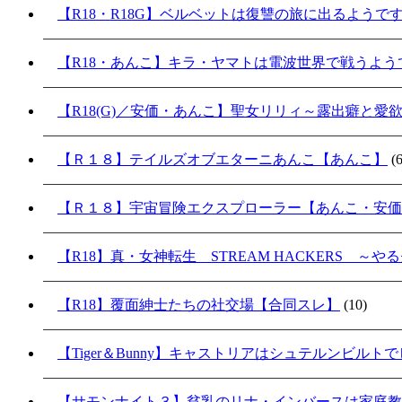
【R18・R18G】ベルベットは復讐の旅に出るようで
【R18・あんこ】キラ・ヤマトは電波世界で戦うよ
【R18(G)／安価・あんこ】聖女リリィ～露出癖と愛
【Ｒ１８】テイルズオブエターニあんこ【あんこ】
(6
【Ｒ１８】宇宙冒険エクスプローラー【あんこ・安価
【R18】真・女神転生 STREAM HACKERS 
【R18】覆面紳士たちの社交場【合同スレ】
(10)
【Tiger＆Bunny】キャストリアはシュテルンビル
【サモンナイト３】貧乳のリナ・インバースは家庭教