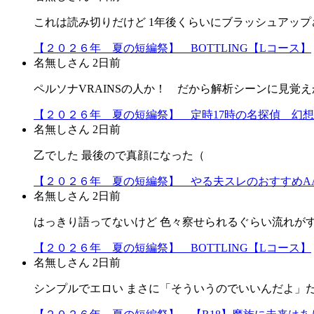
これは読み切りだけど 1年後くらいにブラッシュアップ
【２０２６年 夏の短編祭】 BOTTLING【Lコース】
名無しさん
2日前
ペルソナVRAINSの人か！ だから解析シーンに見覚えか
【２０２６年 夏の短編祭】 定時17時の名探偵 幻
名無しさん
2日前
乙でした 最後ので真顔になった（
【２０２６年 夏の短編祭】 やる夫スレのおすすめA
名無しさん
2日前
はっきり語ってないけど 色々察せられるぐらい流れが
【２０２６年 夏の短編祭】 BOTTLING【Lコース】
名無しさん
2日前
シンプルでエロい まさに「そういうのでいいんだよ」だよ