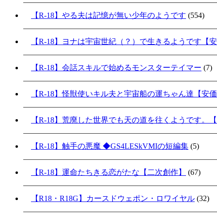
【R-18】やる夫は記憶が無い少年のようです
(554)
【R-18】ヨナは宇宙世紀（？）で生きるようです【
【R-18】会話スキルで始めるモンスターテイマー
(7)
【R-18】怪獣使いキル夫と宇宙船の運ちゃん達【安
【R-18】荒廃した世界でも天の道を往くようです。
【R-18】触手の悪魔 ◆GS4LESkVMIの短編集
(5)
【R-18】運命たちきる恋がたな【二次創作】
(67)
【R18・R18G】カースドウェポン・ロワイヤル
(32)