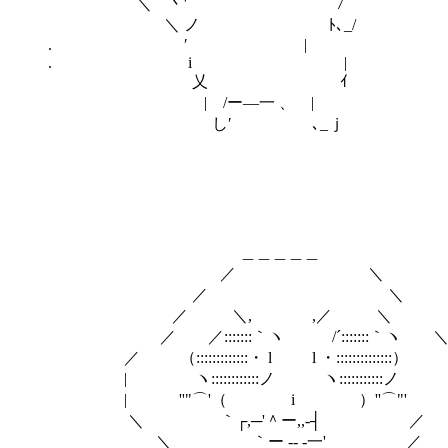
＼ 丶′ 7
＼ ノ ﾄ､_/
. ′ |
. i |
乂 ｲ
| /ー―一 、 |
し′ ､_ｊ
＿＿＿＿＿
／ ＼
／ ＼
／ ＼, ,／ ＼ …
／ ／:::::::｀ヽ /´:::::::｀ヽ 
／ （:::::::::::::・ l l ・::::::::::
| ヽ::::::::::::ノ ヽ:::::::::::
| ''"⌒'（ i ）''⌒"' 
＼ ｀┌,─'＾ー,,-┤ ／
＼ ｀ー -- -一' ／