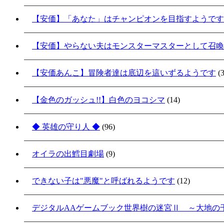
【安価】「あなた」はチャンピオンを目指すようです
【安価】やらない夫はモンスターマスターとして召喚
【安価あんこ】冒険者達は底辺を這いずるようです
(3
【金色のガッシュ!!】白色のヨコシマ
(14)
◆ 英雄の守り人 ◆
(96)
オイラの出鱈目劇場
(9)
できない子は"悪魔"と呼ばれるようです
(12)
デジタルAAゲームブック世界樹の迷宮Ⅱ ～大地の