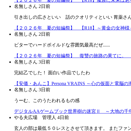
【２０２６年 夏の短編祭】 【R18】魔族に未来はあり
名無しさん
2日前
引き出しの広さといい 話のクオリティといい 胃薬さ
【２０２６年 夏の短編祭】 【R18】～黄金の女神様～
名無しさん
2日前
ビターでハードボイルドな雰囲気最高だぜ......
【２０２６年 夏の短編祭】 復讐の旅路の果てに。 
名無しさん
3日前
完結乙でした！ 面白い作品でしたわ
【安価・あんこ】Persona VRAINS ～心の仮面と電脳
名無しさん
3日前
うーむ、このうたわれるもの感
デジタルAAゲームブック世界樹の迷宮Ⅱ ～大地の千年
やる夫広場 管理人
4日前
玄人の部は最低５０レスとさせて頂きます。 またファ