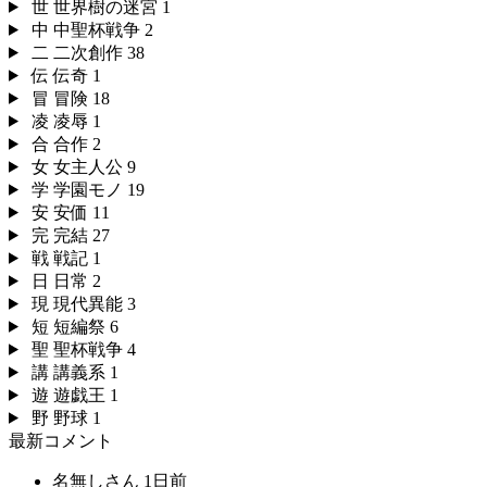
世
世界樹の迷宮
1
中
中聖杯戦争
2
二
二次創作
38
伝
伝奇
1
冒
冒険
18
凌
凌辱
1
合
合作
2
女
女主人公
9
学
学園モノ
19
安
安価
11
完
完結
27
戦
戦記
1
日
日常
2
現
現代異能
3
短
短編祭
6
聖
聖杯戦争
4
講
講義系
1
遊
遊戯王
1
野
野球
1
最新コメント
名無しさん
1日前