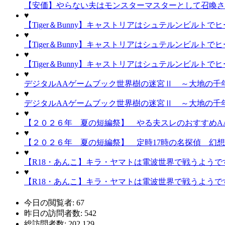
【安価】やらない夫はモンスターマスターとして召喚され
♥
【Tiger＆Bunny】キャストリアはシュテルンビルトで
♥
【Tiger＆Bunny】キャストリアはシュテルンビルトで
♥
【Tiger＆Bunny】キャストリアはシュテルンビルトで
♥
デジタルAAゲームブック世界樹の迷宮Ⅱ ～大地の千年
♥
デジタルAAゲームブック世界樹の迷宮Ⅱ ～大地の千年
♥
【２０２６年 夏の短編祭】 やる夫スレのおすすめA
♥
【２０２６年 夏の短編祭】 定時17時の名探偵 幻
♥
【R18・あんこ】キラ・ヤマトは電波世界で戦うようで
♥
【R18・あんこ】キラ・ヤマトは電波世界で戦うようで
今日の閲覧者:
67
昨日の訪問者数:
542
総訪問者数:
202,129