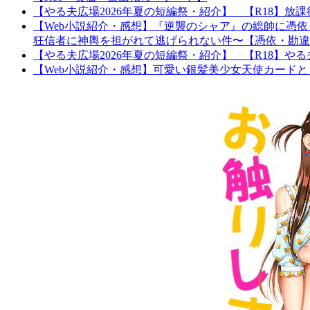
【やる夫広場2026年夏の短編祭・紹介】 【R18】
【Web小説紹介・感想】『逆襲のシャア』の総帥に憑
狂信者に神輿を担がれて逃げられない件〜【憑依・勘違
【やる夫広場2026年夏の短編祭・紹介】 【R18】
【Web小説紹介・感想】可愛い銀髪美少女天使カードと