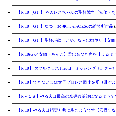
【R-18（G）】 Wガレスちゃんの聖杯戦争【安価・
【R-18（G）】なつしお ◆myjeheQZSoの雑談所作品
(
【R-18（G）】聖杯が欲しいか、ならば戦争だ【安
【R-18(G)／安価・あんこ】君は名なき声を叶える
【R-18】 ダブルクロスThe3rd ミッシングリンク
【R-18】できない夫は女子プロレス団体を受け継ぐ
【R－１８】やる夫は最高の魔導鍛治師になるようで
【R-18】やる夫は精霊と共に歩むようです【安価少