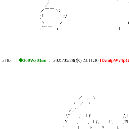
／ 
／￣￣ヽ; 
（｢ ｀rﾉ 
ヽ ノ i 
i´￣￣｀i l 
.
2183
：
◆360Wa03/so
：
2025/05/28(水) 23:11:36
ID:mlpWv4pG
／ , '/ ' , ＼ 
/ ／ / '
,/ , ′ 
/," ,′ l ﾔ ,', i i}
У , 、 l ﾔ、 i ', ,'ｿi 
,.' i i;__|__ﾔ___,,,,,|、, ﾒ