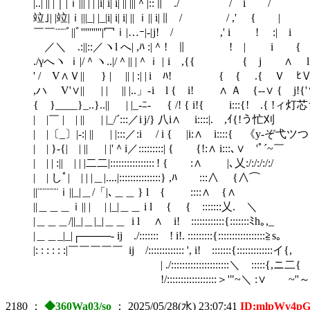
|..| || |｜|ｉ||| | | |i| i| i| || |||＾|:: 
竝｣| |竝|ｉ|||_| |_|i| i| i| || ｉ|| i| ∥ /
￣￣¨¨¨ﾞ||ﾞ''''''''''|冖ｉ|…ｰ|-| j! / ,'
／＼ .:||::／ヽl へ| ,ﾊ :|＾ ! ∥ ! | 
./γへヽ ｉ|/＾ヽ..|/＾|| |＾ｉ | i ,{{ { j ∧
' / V∧Ｖ|| } | || | :| | i ﾊ! { { .{
,ハ V'∨|| | | || |..」- i l { i! ∧ Ａ {-‐∨ { j
{ }____}_..}..|| | |_-ﾆ-￣ { /! { i!{ i:::{!
| |￣ | | || | |_/´:::／i j/} 八i∧ i::::|. ,ｲ
| |〔_〕|‐:| || | |:::／:i / i { |i:∧ i::::{ 
| | }‐{| | || | |'＾i／:::::::::| { {!
| | | :|| | | |二二|:::::::::::::::: ! { :∧ |､乂:/:/:
| | しﾟ| | | |＿|....|:::::::::::::::
||¨¨¨¨¨¨ｉ||_|＿/「|､＿＿ } l { ::::∧ {∧
||＿＿＿ｉ|| | | |_|＿＿ i l { { :::::::乂.ゝ＼
|＿＿＿/||_|＿|_|＿＿ i l ∧ i! ::::::::::::{:::::::ﾐ
|＿＿_|_|┌────‐ ij ./::::::: ! i!. :::::::::{:::::::::::::::::
|: : : : : :|￣￣￣￣￣ ij /::::::::::::: ', i! ::::::
| ./:::::::::::::::::::::＼ :::::{,ニ二{ 
!/::::::::::::::::::＞'"~＼ :∨ ~''～､ ＿＿＿
2180
：
◆360Wa03/so
：
2025/05/28(水) 23:07:41
ID:mlpWv4p