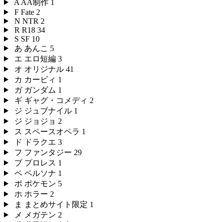
A
AA制作
1
F
Fate
2
N
NTR
2
R
R18
34
S
SF
10
あ
あんこ
5
エ
エロ短編
3
オ
オリジナル
41
カ
カービィ
1
ガ
ガンダム
1
ギ
ギャグ・コメディ
2
ジ
ジュブナイル
1
ジ
ジョジョ
2
ス
スペースオペラ
1
ド
ドラクエ
3
フ
ファンタジー
29
プ
プロレス
1
ペ
ペルソナ
1
ポ
ポケモン
5
ホ
ホラー
2
ま
まとめサイト限定
1
メ
メガテン
2