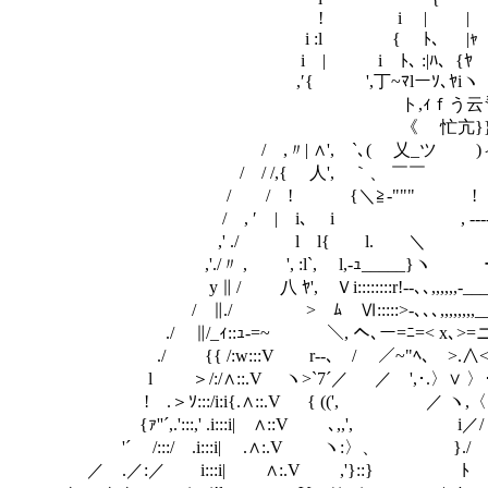
! i | | ', l 
i :l { ﾄ、 |ｬ } 
i | i ﾄ､ :|ﾊ、{ﾔ }/
,′{ ',丁~ﾏlーｿ､ﾔiヽ /-!ｲ‐
ト,ｨｆう云㍉ヽj} ﾉｨｆう云㍉!ｲ
《 忙亢}} ﾘ ／ 忙亢}} 》
/ ,〃| ∧', `､(ゝ 乂_ツ )ィ 乂_
/ / /,{ 人', ｀、 ￣￣ ￣￣
/ / ! {＼≧-""" ! """ｰ
/ , ′ | i､ i ゝ , -‐‐-､ 
,' ./ l l{ l. ＼ ｔ ﾉ
,'./〃 , ', :l`, l,-ｭ_____}ヽ
y ∥ / 八 ﾔ', Ｖi::::::::r!‐-､､,,,,,,-_____
/ ∥./ >ゝﾑ Ⅵ:::::>-､､､,,,,,,,,_____
./ ∥/_ｨ::ｭ‐=~ ＼, へ､ー=ﾆ=< x､>=ニ=-i:7:
./ {{ /:w:::V r--､ / ／~"ﾍ､ >.∧<" 
l ＞/:/∧::.V ヽ>`7´／ ／ ',･.〉∨ 〉･〈,' ､ ヽ、',
! .＞ｿ:::/i:i{.∧::.V { ((', ／ ヽ,〈｀´>､}
{ｧ''´,.':::,' .i:::i| ∧::V ゝ､,,', i／/ ヽ,!
'´ /:::/ .i:::i| .∧:.V ヽ:〉、 }./ 〉`7 
／ .／:／ i:::i| ∧:.V ,'}::} ﾄ }/