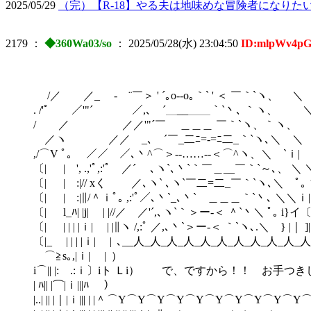
2025/05/29
（完）【R-18】やる夫は地味めな冒険者になりた
2179
：
◆360Wa03/so
：
2025/05/28(水) 23:04:50
ID:mlpWv4p
/／ ／_ - ¨￣＞ ' ´｡o--o｡｀` ' ＜ ￣｀`ヽ、 ＼ Ⅵ
. /'ﾟ ／'"´ ／,､ ´＿__＿＿｀`丶､ ｀ヽ、 ＼
/ ／ ／／'"´￣ ＿＿＿ ￣｀`ヽ、｀ヽ、 ﾍ
／ヽ ／／ _､ ´￣_二ﾆ=‐=ﾆ二_｀`ヽ､＼ ＼ i| 
,/⌒V ﾟ｡ ／／ ／､丶^⌒＞-‐……‐-＜⌒^ヽ、＼ `ｉ| |_
〔| | ', .,'ﾟ,:'ﾟ ／´ ､ヽ`､丶`｀￣＿__￣｀`～､、 ＼ ＼]
〔| | :|// xく ／､ヽ` ､ヽ`￣二=二_￣｀`ヽ､＼ ﾟ｡ ∨^|
〔| | :|∥/＾ｉﾟ｡ ,:'ﾟ／､丶`_､丶` ＿＿＿｀`丶､ ＼＼ｉ| | 
〔| l_ﾊ| |j| | |//／ ／'´,､ヽ`｀＞ー‐＜ ＾`丶＼ ﾟ｡ i}イ〔 |
〔| | | | |ｉ| | |∥ヽ /,:ﾟ ／,､丶`＞ー‐＜ ｀`ヽ､.＼ } |｜ ]
〔|_ | | | |ｉ| | ､__人_人_人_人_人_人_人_人_人_
⌒≧s｡,|ｉ
i⌒|| |: .:ｉ〕iト Ｌi） で、ですから！！ 
| ﾊ|| |⌒|
|..| || |｜|ｉ||| | |＾ ⌒Y⌒Y⌒Y⌒Y⌒Y⌒Y⌒Y⌒Y