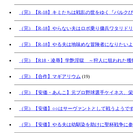
（完）【R-18】キミたちは戦乱の世をゆく『バルク
（完）【R-18】やらない夫はロボ乗り傭兵ワタリド
（完）【R-18】やる夫は地味めな冒険者になりたい
（完）【R18・凌辱】学艶淫獄 ～狩人に狙われた獲物
（完）【合作】マギアリウム
(19)
（完）【安価・あんこ】元プロ野球選手ケイネス、栄
（完）【安価】○○はサーヴァントとして戦うようで
（完）【安価】やる夫は幼馴染を助けに聖杯戦争に参加