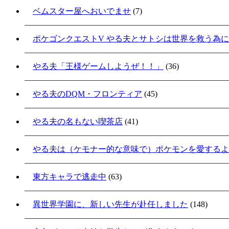
ベムスター屋へおいでませ
(7)
ポケゴンクエストV やる夫とサトシは世界を救う為
やる夫「王様ゲームしようぜ！！」
(36)
やる夫のDQM・フロンティア
(45)
やる夫の名もない喫茶店
(41)
やる夫は（ケモナー的な意味で）ポケモンを愛するよ
東方キャラで逃走中
(63)
異世界学園に、新しい先生が赴任しました
(148)