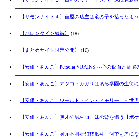
【サモンナイト４】宿屋の店主は竜の子を拾ったよう
【バレンタイン短編】
(18)
【まとめサイト限定公開】
(16)
【安価・あんこ】Persona VRAINS ～心の仮面と電
【安価・あんこ】アツコ・カガリはある学園の生徒に
【安価・あんこ】ワールド・イン・メモリー ～世界
【安価・あんこ】無才の男村雨、妹の背を追う【ポケ
【安価・あんこ】身元不明者狛枝凪斗、何でも屋にな