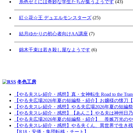
糸色ゼミには奇妙な学生たちが集うようです
(43)
紅☆花☆王 デュエルモンスターズ
(25)
結月ゆかりの初心者向けAA講座
(7)
錦木千束は若き殺し屋なようです
(6)
冬色工房
【やる夫スレ紹介・感想】真・女神転生 Road to the Tr
【やる夫広場2026年夏の短編祭・紹介】お嬢様の懐
【やる夫スレ紹介・感想】やる夫広場2026年夏の短編
【やる夫スレ紹介・感想】【あんこ】やる夫は神州日乃本を
【やる夫広場2026年夏の短編祭・紹介】 羨嫉万光の
【やる夫スレ紹介・感想】やる夫くん、異世界で生き残
【R18・安価・集団転移・チート】