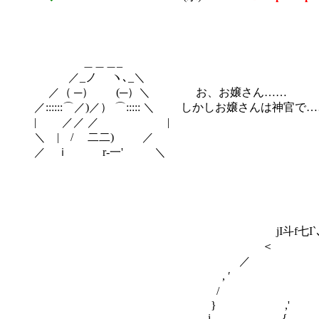
＿＿＿_
／_ノ ヽ､_＼
／（ ─） (─）＼ お、お嬢さん……
／::::::⌒／)／） ⌒::::: ＼ しかしお嬢さんは神官で
| ／／ ／ |
＼ | / 二二) ／
／ ｉ r‐一' ＼
jI斗f七I`､~"`‐-=こ~
＜ 
／
, ′ 
/
} ,
i { 