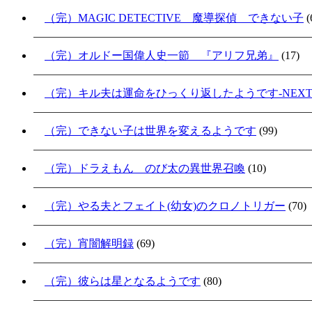
（完）MAGIC DETECTIVE 魔導探偵 できない子
(
（完）オルドー国偉人史一節 『アリフ兄弟』
(17)
（完）キル夫は運命をひっくり返したようです-NEXT S
（完）できない子は世界を変えるようです
(99)
（完）ドラえもん のび太の異世界召喚
(10)
（完）やる夫とフェイト(幼女)のクロノトリガー
(70)
（完）宵闇解明録
(69)
（完）彼らは星となるようです
(80)