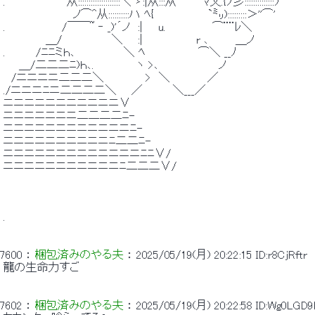
 .　　　　　　 　 从::::::::::::::::::::＼ ゞ:|从:::从　　　 ﾏ乂.{ﾂ彡::::::::::::::ｿ´ 
 　　　　　　　　　ノ⌒^从::::::::::ハ ﾍ{　　　　　　　`㍉):::::::::＞''⌒' 
 .　 　 　 　 　 /￣￣~ ‐ _)'´ノ　:|　　u.　　　　　　⌒¨
 　　　　　 ＿/　　　 　 　 ＼ 　 :|　　　　　 　 r ､　　　 ＿ノ　　　　　　 　 |　
 .　　 　 /ﾆﾆミｈ､ 　 　 　 　 ＼ ﾍ　　 　 　 　 ⌒＼ __ﾉ　 
 　　＿/二二二ﾆ)ｈ､.　　　　　 ヽ >､ 　 　 　 　 　 ノ　　
 　/ニニニニ二二二＼　　 　 　 >　＼ 　 　 　 ／ 
 ./ニニニﾆニ二二二二＼ 　 ／　　 　 ＼___／ 
 ニニニニニニニニニニニ∨ 
 ニニニニニニニ二二二二ﾆ- 
 ニニニニニニニニニニニニﾆ- 
 ニニニニニニニニニニﾆ二二ﾆ- 
 ニニニニニニニニニニニニニﾆﾆ∨/ 
 ニニニニニニニニニニニﾆ二二二∨/ 
 . 
7600
 ： 
梱包済みのやる夫
 ： 
2025/05/19(月) 20:22:15
ID:r8CjRftr
 龍の生命力すご 
7602
 ： 
梱包済みのやる夫
 ： 
2025/05/19(月) 20:22:58
ID:Wg0LGD9