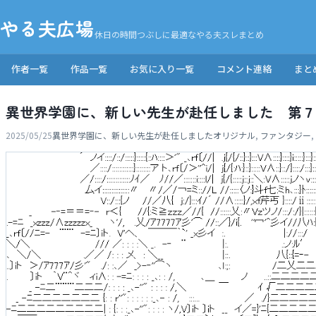
やる夫広場
休日の時間つぶしに最適なやる夫スレまとめ
作者一覧
作品一覧
お気に入り一覧
コメント連絡
まと
異世界学園に、新しい先生が赴任しました 第７
2025/05/25
異世界学園に、新しい先生が赴任しました
オリジナル
,
ファンタジー
,