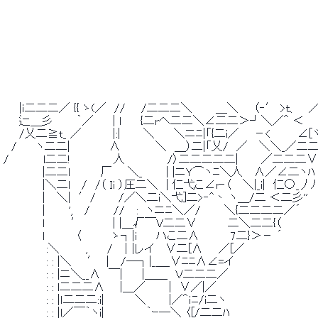
 　　　　　　　　　　　　　　　　　　　　　　　　　　　　　　　　　　　　　　　
 　　　　　　　　　　　　　　　　　　　　　　　　　　　　　　　　　　　　　　　　
 　　|ｉ二二二／ {{ ゝ(／　//　　/二二二＼　　　＿＼　　（‐′ >ｔ、　 ／
 　　辷＿彡　　　｀／　　 | l　　 {二rへ二二＼∠二二＞┘＼／＾ ＜ 　 
 　　/乂二≧t_ ／　　　　|:|　 　 ＼　　 ＼ニﾆ|「{二i／ 　 －< 　 　 ∠[
 　/　　 ヽ二二|　　　　　∧　　　　 ＼　＿）二|「乂/　／ 　＼＼_／二二
 /　 　 　 l二二!　　　　　 人　　　　　 /〉二二二二二|　 　 ／二二二∨
 　　　　　|二二l　　 　 厂　　＼_　　　| |ニＹ⌒ヽﾆ＼人　 ∧／∠二ヽﾊ
 　　　　　|＼二l　 /　/（ Ｉi ）圧二＼　| 仁弋こ∠r‐〈　 ＼|_i|　仁○_丿ﾉ
 　　　　　|　 ＼|　′/　 　 /／＼二i＼弋]二>‐^丶 ヽ＿/二 ＜二彡'' 
 　　　　　|　　　',　 /　　　// 　:　ヽニﾆ＼／/　　　＼{二二二二／´ 
 　　　　　l 　 　 ′　　 　 | |＿√￣V二二∨　　 　 二＼二二{（　　
 　　　　　ｌ　　 　 〈　　 　 ゝ┐|i　　 ハこ二∧　　　　7二}＞－ ´ 
 　　　　　 :＼ 　 　 ,　　 /　｜|レイ 　∨二[∧　　／[／ 
 　　　　　 : : |＼　　′　| 　/─┐|_＿_∨ﾆﾆ∧∠=イ　　　　　　
 　　　　　 : : |ニ＼__∧　￣|　　 |＿＿　Ｖ二二二／ 
 　　　　　 : : l二二二∧ 　 |＿／　　　|　∨／|／ 
 　　　　　 : : |ｌ二二二:i|　　 　 ＼　 　 |／＾ｉﾆ/i二ヽ 
 　　　　　 : : |l／￣｀ヽi|　　 　 　 ｀ｰ─＼ 〈[/二二ﾊ 