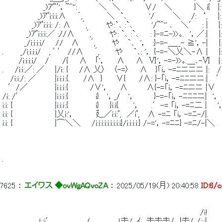
 　　　　　　　 _)ｱﾟ¨'，~^'':　　　　＼　＼　　　　 ∨/　 ＼　　　　}＼ i{　 |:|
 　　　　　　 _)ｱﾟi:i:i:∧　　´,　　　　 ＼　`､　　　　'/ 　 　 ＼ 　 /:　‘, 　 |:
 　　 　 　 _)ｱﾟi:i:i: /: ∧　　´,　　　 や:`､ :`､ 　 　 '/~^'' ､　 ＼′　: | 　 |:
 　 　 　 _)ｱﾟi:i:i:／ ://∧　　´, 　 　 や: `､ :`､　　: }-=ﾆ-)>｡.　'，／:|　　|:
 　　　　_/i:i:i:i/ 　 //　 ∧　　´,　　　や　 `､　'，　:}-=-＿__- ≧'，-|　　|
 .　　　_/i:i:i:i/　 , ﾞ ′ //∧ 　 ´,　 　 や 　 `､: '， {-=-＼乂＼-∧ |　　|
 　　　/i:i:i:i/　 /　　 /{　　∧　 「'，　　∧　　∧　Ⅵ'，-=-)>｡.＿､-Ⅵ　 |:
 .　　/i:i:／: ／ 　 |/i: {　　/∧ 乂〉　 〈-=〉 　 ∧　 }「i，-=ﾆニニニ |:　 /
 　 /i:i:/: ／　　　 |i:i:ｉ:{.　　 /∧　}　 　∨{　　 /∧: }-「i，-=ﾆﾆニニ:|　 
 　′/／　　　　　|i:i:ｉ:{　　　　/∨'，　　∧　　　 ∧{-=「i，-=ﾆニニ |∨ 
 /i: /ﾞ　　 　 　 　 |i:i:ｉ:{　　　　　i}　 '，_/　 '，　　 　}-=-「i，-ﾆﾆﾆニ|　'， 
 i:i: { 　 　 　 　 　 |i:i:ｉ:{　　　　　i}　　}i:i{.　　 '，　　.′-= 「i，-=ﾆ二 | 　 '
 i:i: { 　 　 　 　 　 |乂i:'，　　 　 廴／i:i:ﾟ,　／iﾟ,　 ∧ -=ﾆ 「i，-=ﾆ-/|.　　 
 i:i: { 　 　 　 　 　 |⌒＼＼　　/i:i:i:i:i:i:i:i:i}/i:i:i:i:} /-='，-=ﾆﾆ} -=ﾆ/-|＼ 　
 . 
7625
 ： 
エイワス ◆ovWgAQvoZA
 ： 
2025/05/19(月) 20:40:58
ID:6/
 　　　　　　　　　　　　　　　　　　　　　　　　　　　　　　 　 　 　 　 /ｉ! 
 　　　　　　 .ｌ;;i′　　　　　　/　　　　　.!圭/ .ｲ、圭圭圭/　|圭/  /:::|　　