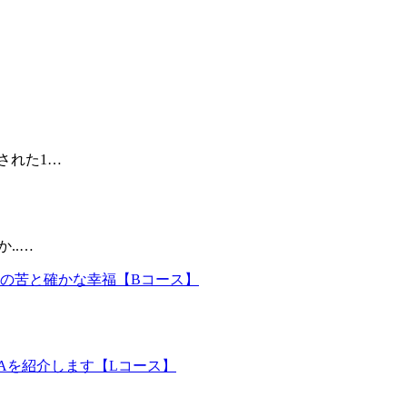
された1…
..…
想の苦と確かな幸福【Bコース】
Aを紹介します【Lコース】