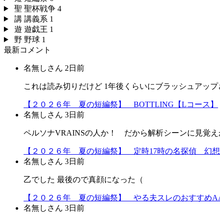
聖
聖杯戦争
4
講
講義系
1
遊
遊戯王
1
野
野球
1
最新コメント
名無しさん
2日前
これは読み切りだけど 1年後くらいにブラッシュアップ
【２０２６年 夏の短編祭】 BOTTLING【Lコース】
名無しさん
3日前
ペルソナVRAINSの人か！ だから解析シーンに見覚えか
【２０２６年 夏の短編祭】 定時17時の名探偵 幻
名無しさん
3日前
乙でした 最後ので真顔になった（
【２０２６年 夏の短編祭】 やる夫スレのおすすめA
名無しさん
3日前