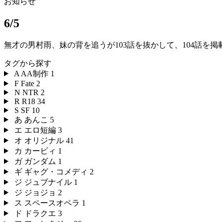
お知らせ
6/5
無才の男村雨、妹の背を追うが103話を抜かして、104話を
タグから探す
A
AA制作
1
F
Fate
2
N
NTR
2
R
R18
34
S
SF
10
あ
あんこ
5
エ
エロ短編
3
オ
オリジナル
41
カ
カービィ
1
ガ
ガンダム
1
ギ
ギャグ・コメディ
2
ジ
ジュブナイル
1
ジ
ジョジョ
2
ス
スペースオペラ
1
ド
ドラクエ
3