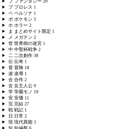
フ
ファンタジー
29
プ
プロレス
1
ペ
ペルソナ
1
ポ
ポケモン
5
ホ
ホラー
2
ま
まとめサイト限定
1
メ
メガテン
2
世
世界樹の迷宮
1
中
中聖杯戦争
2
二
二次創作
38
伝
伝奇
1
冒
冒険
18
凌
凌辱
1
合
合作
2
女
女主人公
9
学
学園モノ
19
安
安価
11
完
完結
27
戦
戦記
1
日
日常
2
現
現代異能
3
短
短編祭
6